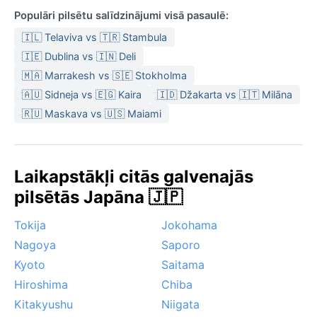
Populāri pilsētu salīdzinājumi visā pasaulē:
🇮🇱 Telaviva vs 🇹🇷 Stambula
🇮🇪 Dublina vs 🇮🇳 Deli
🇲🇦 Marrakesh vs 🇸🇪 Stokholma
🇦🇺 Sidneja vs 🇪🇬 Kaira
🇮🇩 Džakarta vs 🇮🇹 Milāna
🇷🇺 Maskava vs 🇺🇸 Maiami
Laikapstākļi citās galvenajās
pilsētās Japāna 🇯🇵
Tokija
Jokohama
Nagoya
Saporo
Kyoto
Saitama
Hiroshima
Chiba
Kitakyushu
Niigata