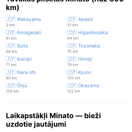
km)
🇯🇵 Wakayama
🇯🇵 Akashi
3 km
51 km
🇯🇵 Amagasaki
🇯🇵 Higashiosaka
61 km
64 km
🇯🇵 Suita
🇯🇵 Toyonaka
69 km
70 km
🇯🇵 Ibaraki
🇯🇵 Himeji
77 km
79 km
🇯🇵 Nara-shi
🇯🇵 Kyoto
80 km
105 km
🇯🇵 Ōtsu
🇯🇵 Okayama
109 km
122 km
Laikapstākļi Minato — bieži
uzdotie jautājumi