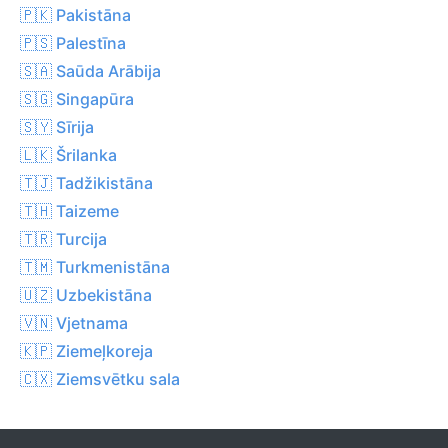
🇵🇰 Pakistāna
🇵🇸 Palestīna
🇸🇦 Saūda Arābija
🇸🇬 Singapūra
🇸🇾 Sīrija
🇱🇰 Šrilanka
🇹🇯 Tadžikistāna
🇹🇭 Taizeme
🇹🇷 Turcija
🇹🇲 Turkmenistāna
🇺🇿 Uzbekistāna
🇻🇳 Vjetnama
🇰🇵 Ziemeļkoreja
🇨🇽 Ziemsvētku sala