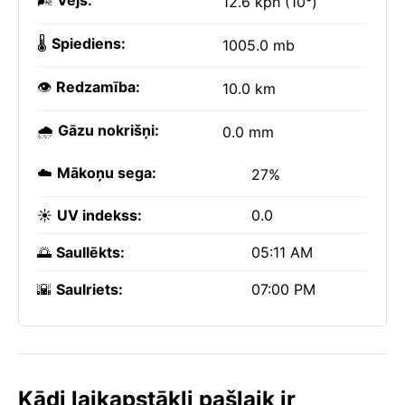
🌬️
Vējš:
12.6 kph (10°)
🌡️
Spiediens:
1005.0 mb
👁️
Redzamība:
10.0 km
🌧️
Gāzu nokrišņi:
0.0 mm
☁️
Mākoņu sega:
27%
☀️
UV indekss:
0.0
🌅
Saullēkts:
05:11 AM
🌇
Saulriets:
07:00 PM
Kādi laikapstākļi pašlaik ir