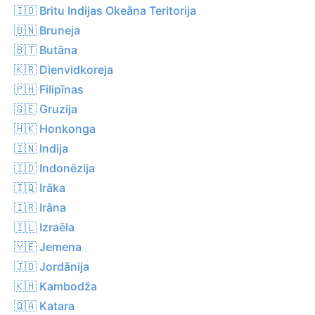
🇮🇴 Britu Indijas Okeāna Teritorija
🇧🇳 Bruneja
🇧🇹 Butāna
🇰🇷 Dienvidkoreja
🇵🇭 Filipīnas
🇬🇪 Gruzija
🇭🇰 Honkonga
🇮🇳 Indija
🇮🇩 Indonēzija
🇮🇶 Irāka
🇮🇷 Irāna
🇮🇱 Izraēla
🇾🇪 Jemena
🇯🇴 Jordānija
🇰🇭 Kambodža
🇶🇦 Katara