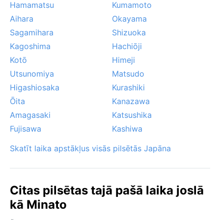
Hamamatsu
Kumamoto
Aihara
Okayama
Sagamihara
Shizuoka
Kagoshima
Hachiōji
Kotō
Himeji
Utsunomiya
Matsudo
Higashiosaka
Kurashiki
Ōita
Kanazawa
Amagasaki
Katsushika
Fujisawa
Kashiwa
Skatīt laika apstākļus visās pilsētās Japāna
Citas pilsētas tajā pašā laika joslā
kā Minato