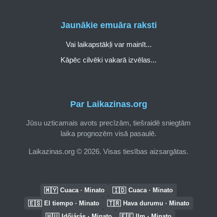
Jaunākie emuāra raksti
Vai laikapstākļi var mainīt...
Kāpēc cilvēki vakarā izvēlas...
Par Laikazinas.org
Jūsu uzticamais avots precīzām, tiešraidē sniegtām
laika prognozēm visā pasaulē.
Laikazinas.org © 2026. Visas tiesības aizsargātas.
🇲🇾
🇮🇩
Cuaca · Minato
Cuaca · Minato
🇪🇸
🇹🇷
El tiempo · Minato
Hava durumu · Minato
🇭🇺
🇪🇪
Időjárás · Minato
Ilm · Minato