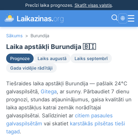
Precīzi laika prognozes
.
Skatīt visas valstis
.
☰
Laikazinas.
org
🌐
Sākums
>
Burundija
Laika apstākļi Burundija 🇧🇮
Prognoze
Laiks augustā
Laiks septembrī
Gada vidējie rādītāji
Tiešraides laika apstākļi Burundija — pašlaik 24°C
galvaspilsētā,
Gitega
, ar sunny. Pārbaudiet 7 dienu
prognozi, stundas atjauninājumus, gaisa kvalitāti un
laika apstākļus katrai zemāk norādītajai
galvaspilsētai. Salīdziniet ar
citiem pasaules
galvaspilsētām
vai skatiet
karstākās pilsētas tieši
tagad
.