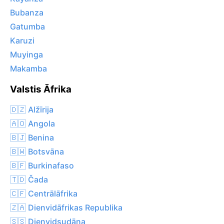
Bubanza
Gatumba
Karuzi
Muyinga
Makamba
Valstis Āfrika
🇩🇿 Alžīrija
🇦🇴 Angola
🇧🇯 Benina
🇧🇼 Botsvāna
🇧🇫 Burkinafaso
🇹🇩 Čada
🇨🇫 Centrālāfrika
🇿🇦 Dienvidāfrikas Republika
🇸🇸 Dienvidsudāna