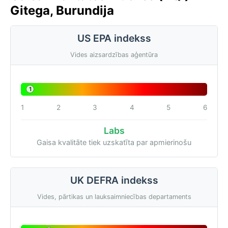
Gitega, Burundija
US EPA indekss
Vides aizsardzības aģentūra
1
1
2
3
4
5
6
Labs
Gaisa kvalitāte tiek uzskatīta par apmierinošu
UK DEFRA indekss
Vides, pārtikas un lauksaimniecības departaments