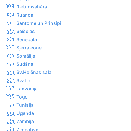
🇪🇭 Rietumsahāra
🇷🇼 Ruanda
🇸🇹 Santome un Prinsipi
🇸🇨 Seišelas
🇸🇳 Senegāla
🇸🇱 Sjerraleone
🇸🇴 Somālija
🇸🇩 Sudāna
🇸🇭 Sv.Helēnas sala
🇸🇿 Svatini
🇹🇿 Tanzānija
🇹🇬 Togo
🇹🇳 Tunisija
🇺🇬 Uganda
🇿🇲 Zambija
🇿🇼 Zimbabve