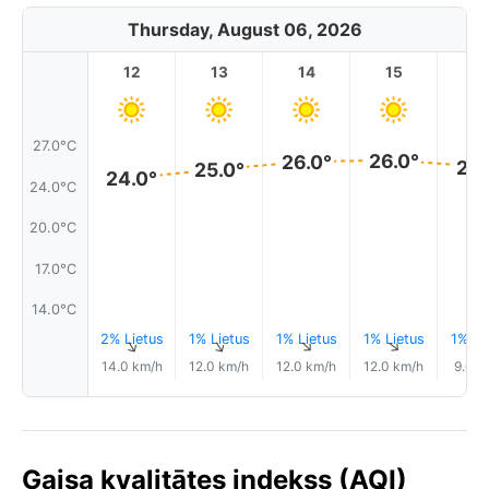
Thursday, August 06, 2026
12
13
14
15
1
27.0°C
26.0°
26.0°
25.
25.0°
24.0°
24.0°C
20.0°C
17.0°C
14.0°C
2% Lietus
1% Lietus
1% Lietus
1% Lietus
1% Li
↑
↑
↑
↑
14.0 km/h
12.0 km/h
12.0 km/h
12.0 km/h
9.0 k
Gaisa kvalitātes indekss (AQI)