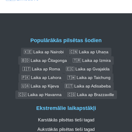
Populārākās pilsētas šodien
🇰🇪 Laika ap Nairobi
🇨🇳 Laika ap Uhaņa
🇧🇩 Laika ap Čitagonga
🇹🇷 Laika ap Izmira
🇮🇹 Laika ap Roma
🇪🇨 Laika ap Gvajakila
🇵🇰 Laika ap Lahora
🇹🇼 Laika ap Taichung
🇺🇦 Laika ap Kijeva
🇪🇹 Laika ap Adisabeba
🇨🇺 Laika ap Havanna
🇨🇬 Laika ap Brazzaville
Ekstremālie laikapstākļi
Karstākās pilsētas tieši tagad
Aukstākās pilsētas tieši tagad