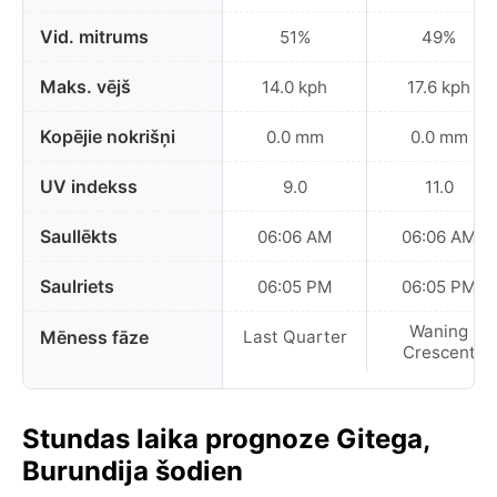
Vid. mitrums
51%
49%
Maks. vējš
14.0 kph
17.6 kph
Kopējie nokrišņi
0.0 mm
0.0 mm
UV indekss
9.0
11.0
Saullēkts
06:06 AM
06:06 AM
Saulriets
06:05 PM
06:05 PM
Waning
Mēness fāze
Last Quarter
Crescent
Stundas laika prognoze Gitega,
Burundija šodien