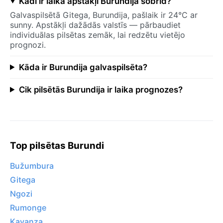
Kādi ir laika apstākļi Burundija šobrīd?
Galvaspilsētā Gitega, Burundija, pašlaik ir 24°C ar
sunny. Apstākļi dažādās valstīs — pārbaudiet
individuālas pilsētas zemāk, lai redzētu vietējo
prognozi.
Kāda ir Burundija galvaspilsēta?
Cik pilsētās Burundija ir laika prognozes?
Top pilsētas Burundi
Bužumbura
Gitega
Ngozi
Rumonge
Kayanza