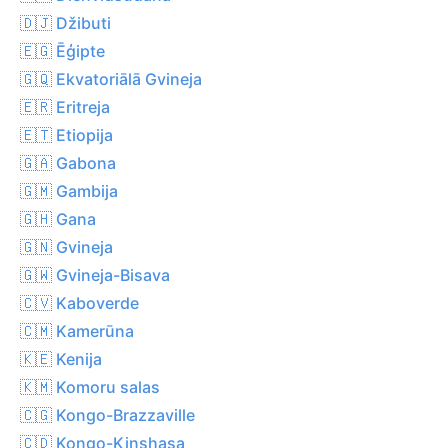
🇩🇯 Džibuti
🇪🇬 Ēģipte
🇬🇶 Ekvatoriālā Gvineja
🇪🇷 Eritreja
🇪🇹 Etiopija
🇬🇦 Gabona
🇬🇲 Gambija
🇬🇭 Gana
🇬🇳 Gvineja
🇬🇼 Gvineja-Bisava
🇨🇻 Kaboverde
🇨🇲 Kamerūna
🇰🇪 Kenija
🇰🇲 Komoru salas
🇨🇬 Kongo-Brazzaville
🇨🇩 Kongo-Kinshasa