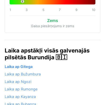
2
1
3
5
7
9
10
Zems
Gaisa piesārņojums ir zems
Laika apstākļi visās galvenajās
pilsētās Burundija 🇧🇮
Laika ap Gitega
Laika ap Bužumbura
Laika ap Ngozi
Laika ap Rumonge
Laika ap Kayanza
Laika ap Bubanza