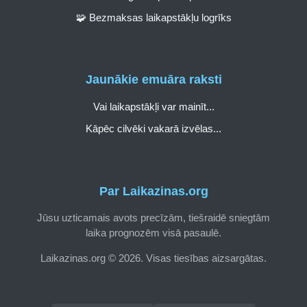
🧩 Bezmaksas laikapstākļu logrīks
Jaunākie emuāra raksti
Vai laikapstākļi var mainīt...
Kāpēc cilvēki vakarā izvēlas...
Par Laikazinas.org
Jūsu uzticamais avots precīzām, tiešraidē sniegtām
laika prognozēm visā pasaulē.
Laikazinas.org © 2026. Visas tiesības aizsargātas.