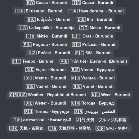
🇲🇾
🇮🇩
Cuaca · Burundi
Cuaca · Burundi
🇪🇸
🇹🇷
El tiempo · Burundi
Hava durumu · Burundi
🇭🇺
🇪🇪
Időjárás · Burundi
Ilm · Burundi
🇱🇻
🇮🇹
Laikapstākļi · Burundija
Meteo · Burundi
🇫🇷
🇱🇹
Météo · Burundi
Oras · Burundis
🇵🇱
🇸🇰
Pogoda · Burundi
Počasie · Burundi
🇨🇿
🇫🇮
Počasí · Burundi
Sää · Burundi
🇵🇹
🇻🇳
Tempo · Burundi
Thời tiết · Bu-run-đi (Burundi)
🇩🇰
🇷🇸
Vejret · Burundi
Vreme · Бурунди
🇸🇮
🇷🇴
Vreme · Burundi
Vremea · Burundi
🇸🇪
🇳🇴
Vädret · Burundi
Været · Burundi
🇬🇧🇺🇸
🇳🇱
Weather · Republic of Burundi
Weer · Burundi
🇩🇪
🇺🇦
Wetter · Burundi
Погода · Бурунді
🇷🇺
🇸🇦
Погода · Бурунди
الطقس · بوروندي
🇹🇭
🇯🇵
สภาพอากาศ · ประเทศบุรุนดี
天気 · ブルンジ共和国
🇭🇰
🇹🇼
🇰🇷
天氣 · 布隆迪
天氣預報 · 蒲隆地
날씨 · 부룬디