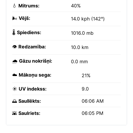
💧
Mitrums:
40%
🌬️
Vējš:
14.0 kph (142°)
🌡️
Spiediens:
1016.0 mb
👁️
Redzamība:
10.0 km
🌧️
Gāzu nokrišņi:
0.0 mm
☁️
Mākoņu sega:
21%
☀️
UV indekss:
9.0
🌅
Saullēkts:
06:06 AM
🌇
Saulriets:
06:05 PM