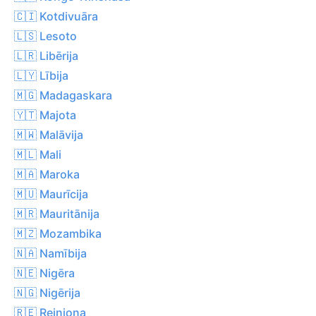
🇨🇮 Kotdivuāra
🇱🇸 Lesoto
🇱🇷 Libērija
🇱🇾 Lībija
🇲🇬 Madagaskara
🇾🇹 Majota
🇲🇼 Malāvija
🇲🇱 Mali
🇲🇦 Maroka
🇲🇺 Maurīcija
🇲🇷 Mauritānija
🇲🇿 Mozambika
🇳🇦 Namībija
🇳🇪 Nigēra
🇳🇬 Nigērija
🇷🇪 Reinjona