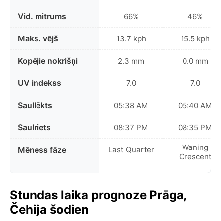
Vid. mitrums
66%
46%
Maks. vējš
13.7 kph
15.5 kph
Kopējie nokrišņi
2.3 mm
0.0 mm
UV indekss
7.0
7.0
Saullēkts
05:38 AM
05:40 AM
Saulriets
08:37 PM
08:35 PM
Waning
Mēness fāze
Last Quarter
Crescent
Stundas laika prognoze Prāga,
Čehija šodien