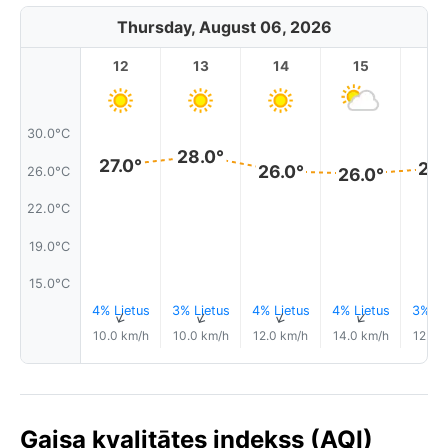
Thursday, August 06, 2026
12
13
14
15
1
30.0°C
28.0°
27.0°
26.
26.0°
26.0°C
26.0°
22.0°C
19.0°C
15.0°C
4% Lietus
3% Lietus
4% Lietus
4% Lietus
3% Li
↑
↑
↑
↑
10.0 km/h
10.0 km/h
12.0 km/h
14.0 km/h
12.0 
Gaisa kvalitātes indekss (AQI)