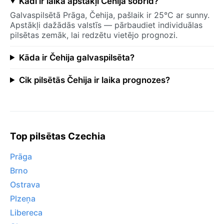
Kādi ir laika apstākļi Čehija šobrīd?
Galvaspilsētā Prāga, Čehija, pašlaik ir 25°C ar sunny.
Apstākļi dažādās valstīs — pārbaudiet individuālas
pilsētas zemāk, lai redzētu vietējo prognozi.
Kāda ir Čehija galvaspilsēta?
Cik pilsētās Čehija ir laika prognozes?
Top pilsētas Czechia
Prāga
Brno
Ostrava
Plzeņa
Libereca