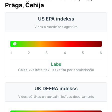
Prāga, Čehija
US EPA indekss
Vides aizsardzības aģentūra
1
1
2
3
4
5
6
Labs
Gaisa kvalitāte tiek uzskatīta par apmierinošu
UK DEFRA indekss
Vides, pārtikas un lauksaimniecības departaments