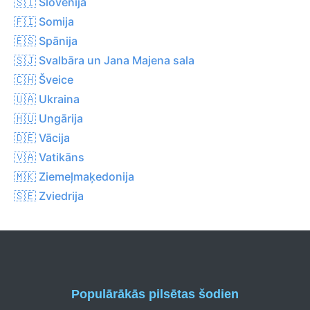
🇸🇮 Slovēnija
🇫🇮 Somija
🇪🇸 Spānija
🇸🇯 Svalbāra un Jana Majena sala
🇨🇭 Šveice
🇺🇦 Ukraina
🇭🇺 Ungārija
🇩🇪 Vācija
🇻🇦 Vatikāns
🇲🇰 Ziemeļmaķedonija
🇸🇪 Zviedrija
Populārākās pilsētas šodien