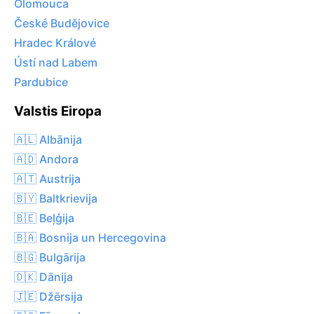
Olomouca
České Budějovice
Hradec Králové
Ústí nad Labem
Pardubice
Valstis Eiropa
🇦🇱 Albānija
🇦🇩 Andora
🇦🇹 Austrija
🇧🇾 Baltkrievija
🇧🇪 Beļģija
🇧🇦 Bosnija un Hercegovina
🇧🇬 Bulgārija
🇩🇰 Dānija
🇯🇪 Džērsija