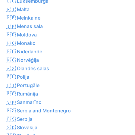
🇱🇺 Luksemburga
🇲🇹 Malta
🇲🇪 Melnkalne
🇮🇲 Menas sala
🇲🇩 Moldova
🇲🇨 Monako
🇳🇱 Nīderlande
🇳🇴 Norvēģija
🇦🇽 Olandes salas
🇵🇱 Polija
🇵🇹 Portugāle
🇷🇴 Rumānija
🇸🇲 Sanmarīno
🇷🇸 Serbia and Montenegro
🇷🇸 Serbija
🇸🇰 Slovākija