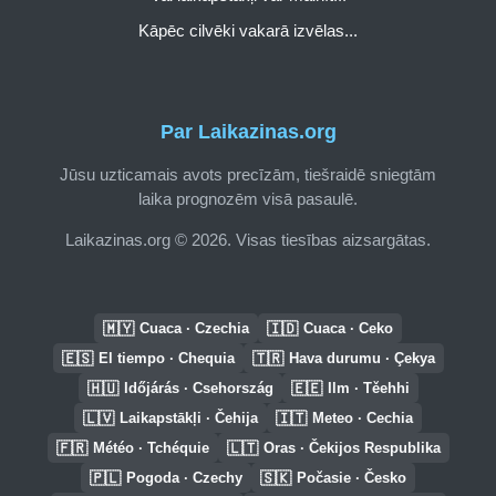
Kāpēc cilvēki vakarā izvēlas...
Par Laikazinas.org
Jūsu uzticamais avots precīzām, tiešraidē sniegtām
laika prognozēm visā pasaulē.
Laikazinas.org © 2026. Visas tiesības aizsargātas.
🇲🇾
🇮🇩
Cuaca · Czechia
Cuaca · Ceko
🇪🇸
🇹🇷
El tiempo · Chequia
Hava durumu · Çekya
🇭🇺
🇪🇪
Időjárás · Csehország
Ilm · Těehhi
🇱🇻
🇮🇹
Laikapstākļi · Čehija
Meteo · Cechia
🇫🇷
🇱🇹
Météo · Tchéquie
Oras · Čekijos Respublika
🇵🇱
🇸🇰
Pogoda · Czechy
Počasie · Česko