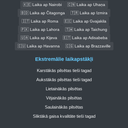
🇰🇪 Laika ap Nairobi
🇨🇳 Laika ap Uhaņa
🇧🇩 Laika ap Čitagonga
🇹🇷 Laika ap Izmira
🇮🇹 Laika ap Roma
🇪🇨 Laika ap Gvajakila
🇵🇰 Laika ap Lahora
🇹🇼 Laika ap Taichung
🇺🇦 Laika ap Kijeva
🇪🇹 Laika ap Adisabeba
🇨🇺 Laika ap Havanna
🇨🇬 Laika ap Brazzaville
Ekstremālie laikapstākļi
Karstākās pilsētas tieši tagad
Aukstākās pilsētas tieši tagad
Lietainākās pilsētas
Vējainākās pilsētas
Saulainākās pilsētas
Sliktākā gaisa kvalitāte tieši tagad