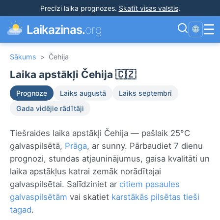
Precīzi laika prognozes
.
Skatīt visas valstis
.
☰
Laikazinas.
org
🌐
Sākums
>
Čehija
Laika apstākļi Čehija 🇨🇿
Prognoze
Laiks augustā
Laiks septembrī
Gada vidējie rādītāji
Tiešraides laika apstākļi Čehija — pašlaik 25°C
galvaspilsētā,
Prāga
, ar sunny. Pārbaudiet 7 dienu
prognozi, stundas atjauninājumus, gaisa kvalitāti un
laika apstākļus katrai zemāk norādītajai
galvaspilsētai. Salīdziniet ar
citiem pasaules
galvaspilsētām
vai skatiet
karstākās pilsētas tieši
tagad
.