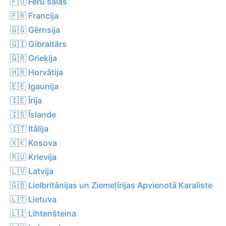
🇫🇴 Fēru salas
🇫🇷 Francija
🇬🇬 Gērnsija
🇬🇮 Gibraltārs
🇬🇷 Grieķija
🇭🇷 Horvātija
🇪🇪 Igaunija
🇮🇪 Īrija
🇮🇸 Īslande
🇮🇹 Itālija
🇽🇰 Kosova
🇷🇺 Krievija
🇱🇻 Latvija
🇬🇧 Lielbritānijas un Ziemeļīrijas Apvienotā Karaliste
🇱🇹 Lietuva
🇱🇮 Lihtenšteina