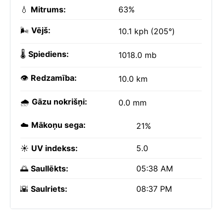
💧
Mitrums:
63%
🌬️
Vējš:
10.1 kph (205°)
🌡️
Spiediens:
1018.0 mb
👁️
Redzamība:
10.0 km
🌧️
Gāzu nokrišņi:
0.0 mm
☁️
Mākoņu sega:
21%
☀️
UV indekss:
5.0
🌅
Saullēkts:
05:38 AM
🌇
Saulriets:
08:37 PM