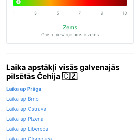
1
1
3
5
7
9
10
Zems
Gaisa piesārņojums ir zems
Laika apstākļi visās galvenajās
pilsētās Čehija 🇨🇿
Laika ap Prāga
Laika ap Brno
Laika ap Ostrava
Laika ap Plzeņa
Laika ap Libereca
Laika ap Olomouca