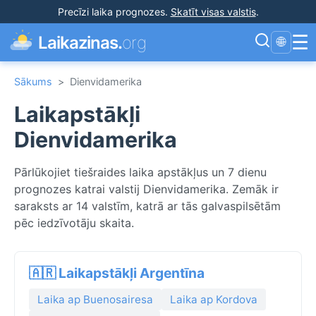
Precīzi laika prognozes
.
Skatīt visas valstis
.
☰
Laikazinas.
org
🌐
Sākums
>
Dienvidamerika
Laikapstākļi
Dienvidamerika
Pārlūkojiet tiešraides laika apstākļus un 7 dienu
prognozes katrai valstij Dienvidamerika. Zemāk ir
saraksts ar 14 valstīm, katrā ar tās galvaspilsētām
pēc iedzīvotāju skaita.
🇦🇷 Laikapstākļi Argentīna
Laika ap Buenosairesa
Laika ap Kordova