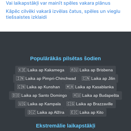
Vai laikapstākļi var mainīt spēles vakara plānus
Kāpēc cilvēki vakarā izvēlas čatus, spēles un vieglu
tiešsaistes izklaidi
Populārākās pilsētas šodien
🇰🇪 Laika ap Kakamega
🇦🇺 Laika ap Brisbena
🇮🇳 Laika ap Pimpri-Chinchwad
🇨🇳 Laika ap Jilin
🇨🇳 Laika ap Kunshan
🇲🇦 Laika ap Kasablanka
🇩🇴 Laika ap Santo Domingo
🇭🇺 Laika ap Budapešta
🇺🇬 Laika ap Kampala
🇨🇬 Laika ap Brazzaville
🇩🇿 Laika ap Alžīra
🇪🇨 Laika ap Kito
Ekstremālie laikapstākļi