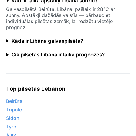
Kādi ir laika apstākļi Libāna šobrīd?
Galvaspilsētā Beirūta, Libāna, pašlaik ir 28°C ar
sunny. Apstākļi dažādās valstīs — pārbaudiet
individuālas pilsētas zemāk, lai redzētu vietējo
prognozi.
Kāda ir Libāna galvaspilsēta?
Cik pilsētās Libāna ir laika prognozes?
Top pilsētas Lebanon
Beirūta
Tripole
Sidon
Tyre
Aley