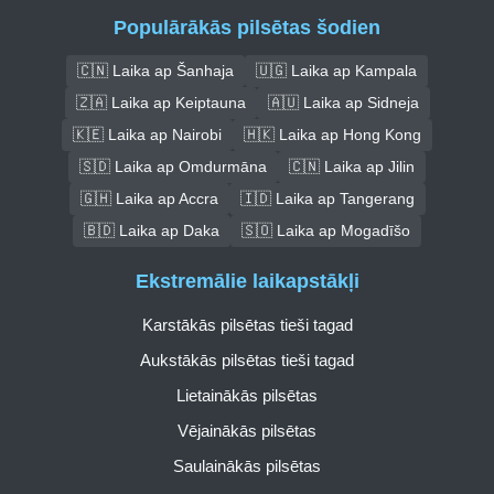
Populārākās pilsētas šodien
🇨🇳 Laika ap Šanhaja
🇺🇬 Laika ap Kampala
🇿🇦 Laika ap Keiptauna
🇦🇺 Laika ap Sidneja
🇰🇪 Laika ap Nairobi
🇭🇰 Laika ap Hong Kong
🇸🇩 Laika ap Omdurmāna
🇨🇳 Laika ap Jilin
🇬🇭 Laika ap Accra
🇮🇩 Laika ap Tangerang
🇧🇩 Laika ap Daka
🇸🇴 Laika ap Mogadīšo
Ekstremālie laikapstākļi
Karstākās pilsētas tieši tagad
Aukstākās pilsētas tieši tagad
Lietainākās pilsētas
Vējainākās pilsētas
Saulainākās pilsētas