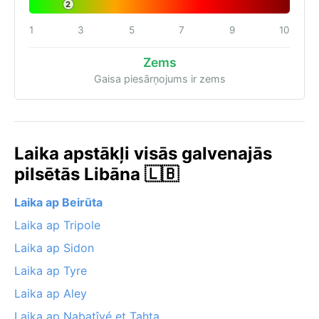
2
1
3
5
7
9
10
Zems
Gaisa piesārņojums ir zems
Laika apstākļi visās galvenajās
pilsētās Libāna 🇱🇧
Laika ap Beirūta
Laika ap Tripole
Laika ap Sidon
Laika ap Tyre
Laika ap Aley
Laika ap Nabatîyé et Tahta