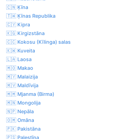
🇨🇳 Ķīna
🇹🇼 Ķīnas Republika
🇨🇾 Kipra
🇰🇬 Kirgizstāna
🇨🇨 Kokosu (Kīlinga) salas
🇰🇼 Kuveita
🇱🇦 Laosa
🇲🇴 Makao
🇲🇾 Malaizija
🇲🇻 Maldīvija
🇲🇲 Mjanma (Birma)
🇲🇳 Mongolija
🇳🇵 Nepāla
🇴🇲 Omāna
🇵🇰 Pakistāna
🇵🇸 Palestīna