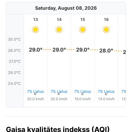
Saturday, August 08, 2026
13
14
15
16
17
30.0°C
29.0°
29.0°
29.0°
28.0°
28.0°C
28.
27.0°C
26.0°C
24.0°C
7% Lietus
7% Lietus
7% Lietus
7% Lietus
7% Li
↑
↑
↑
↑
20.0 km/h
20.0 km/h
16.0 km/h
14.0 km/h
12.0 
Gaisa kvalitātes indekss (AQI)