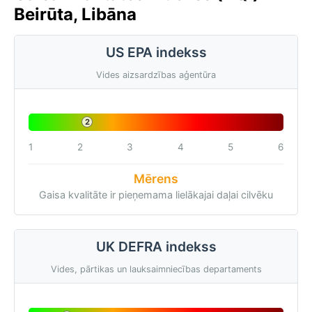
Beirūta, Libāna
US EPA indekss
Vides aizsardzības aģentūra
2
1
2
3
4
5
6
Mērens
Gaisa kvalitāte ir pieņemama lielākajai daļai cilvēku
UK DEFRA indekss
Vides, pārtikas un lauksaimniecības departaments