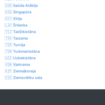
🇸🇦 Saūda Arābija
🇸🇬 Singapūra
🇸🇾 Sīrija
🇱🇰 Šrilanka
🇹🇯 Tadžikistāna
🇹🇭 Taizeme
🇹🇷 Turcija
🇹🇲 Turkmenistāna
🇺🇿 Uzbekistāna
🇻🇳 Vjetnama
🇰🇵 Ziemeļkoreja
🇨🇽 Ziemsvētku sala