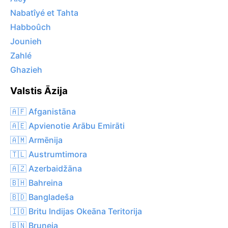
Nabatîyé et Tahta
Habboûch
Jounieh
Zahlé
Ghazieh
Valstis Āzija
🇦🇫 Afganistāna
🇦🇪 Apvienotie Arābu Emirāti
🇦🇲 Armēnija
🇹🇱 Austrumtimora
🇦🇿 Azerbaidžāna
🇧🇭 Bahreina
🇧🇩 Bangladeša
🇮🇴 Britu Indijas Okeāna Teritorija
🇧🇳 Bruneja