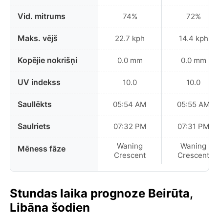
Vid. mitrums
74%
72%
Maks. vējš
22.7 kph
14.4 kph
Kopējie nokrišņi
0.0 mm
0.0 mm
UV indekss
10.0
10.0
Saullēkts
05:54 AM
05:55 AM
Saulriets
07:32 PM
07:31 PM
Waning
Waning
Mēness fāze
Crescent
Crescent
Stundas laika prognoze Beirūta,
Libāna šodien