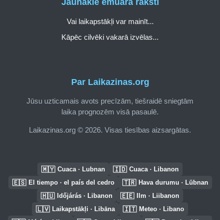
Jaunākie emuāra raksti
Vai laikapstākļi var mainīt...
Kāpēc cilvēki vakarā izvēlas...
Par Laikazinas.org
Jūsu uzticamais avots precīzām, tiešraidē sniegtām
laika prognozēm visā pasaulē.
Laikazinas.org © 2026. Visas tiesības aizsargātas.
🇲🇾
🇮🇩
Cuaca · Lubnan
Cuaca · Libanon
🇪🇸
🇹🇷
El tiempo · el país del cedro
Hava durumu · Lübnan
🇭🇺
🇪🇪
Időjárás · Libanon
Ilm · Liibanon
🇱🇻
🇮🇹
Laikapstākļi · Libāna
Meteo · Libano