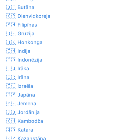
🇧🇹 Butāna
🇰🇷 Dienvidkoreja
🇵🇭 Filipīnas
🇬🇪 Gruzija
🇭🇰 Honkonga
🇮🇳 Indija
🇮🇩 Indonēzija
🇮🇶 Irāka
🇮🇷 Irāna
🇮🇱 Izraēla
🇯🇵 Japāna
🇾🇪 Jemena
🇯🇴 Jordānija
🇰🇭 Kambodža
🇶🇦 Katara
🇰🇿 Kazahstāna