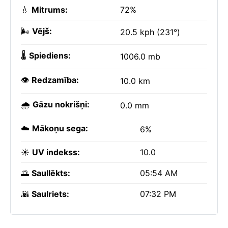
💧
Mitrums:
72%
🌬️
Vējš:
20.5 kph (231°)
🌡️
Spiediens:
1006.0 mb
👁️
Redzamība:
10.0 km
🌧️
Gāzu nokrišņi:
0.0 mm
☁️
Mākoņu sega:
6%
☀️
UV indekss:
10.0
🌅
Saullēkts:
05:54 AM
🌇
Saulriets:
07:32 PM