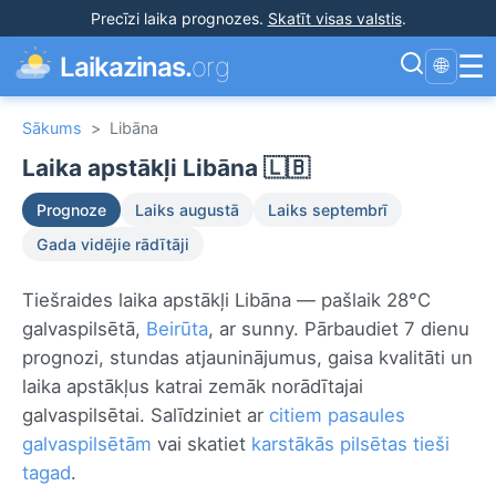
Precīzi laika prognozes
.
Skatīt visas valstis
.
☰
Laikazinas.
org
🌐
Sākums
>
Libāna
Laika apstākļi Libāna 🇱🇧
Prognoze
Laiks augustā
Laiks septembrī
Gada vidējie rādītāji
Tiešraides laika apstākļi Libāna — pašlaik 28°C
galvaspilsētā,
Beirūta
, ar sunny. Pārbaudiet 7 dienu
prognozi, stundas atjauninājumus, gaisa kvalitāti un
laika apstākļus katrai zemāk norādītajai
galvaspilsētai. Salīdziniet ar
citiem pasaules
galvaspilsētām
vai skatiet
karstākās pilsētas tieši
tagad
.