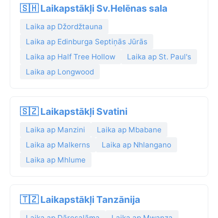
🇸🇭 Laikapstākļi Sv.Helēnas sala
Laika ap Džordžtauna
Laika ap Edinburga Septiņās Jūrās
Laika ap Half Tree Hollow
Laika ap St. Paul's
Laika ap Longwood
🇸🇿 Laikapstākļi Svatini
Laika ap Manzini
Laika ap Mbabane
Laika ap Malkerns
Laika ap Nhlangano
Laika ap Mhlume
🇹🇿 Laikapstākļi Tanzānija
Laika ap Dāresalāma
Laika ap Mwanza