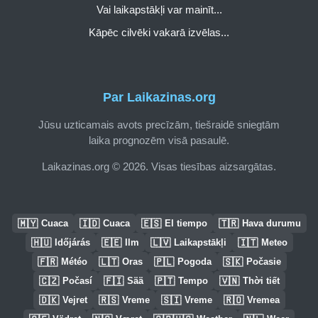
Vai laikapstākļi var mainīt...
Kāpēc cilvēki vakarā izvēlas...
Par Laikazinas.org
Jūsu uzticamais avots precīzām, tiešraidē sniegtām
laika prognozēm visā pasaulē.
Laikazinas.org © 2026. Visas tiesības aizsargātas.
🇲🇾
🇮🇩
🇪🇸
🇹🇷
Cuaca
Cuaca
El tiempo
Hava durumu
🇭🇺
🇪🇪
🇱🇻
🇮🇹
Időjárás
Ilm
Laikapstākļi
Meteo
🇫🇷
🇱🇹
🇵🇱
🇸🇰
Météo
Oras
Pogoda
Počasie
🇨🇿
🇫🇮
🇵🇹
🇻🇳
Počasí
Sää
Tempo
Thời tiết
🇩🇰
🇷🇸
🇸🇮
🇷🇴
Vejret
Vreme
Vreme
Vremea