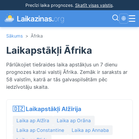
Precīzi laika prognozes
.
Skatīt visas valstis
.
☰
Laikazinas.
org
🌐
Sākums
>
Āfrika
Laikapstākļi Āfrika
Pārlūkojiet tiešraides laika apstākļus un 7 dienu
prognozes katrai valstij Āfrika. Zemāk ir saraksts ar
58 valstīm, katrā ar tās galvaspilsētām pēc
iedzīvotāju skaita.
🇩🇿 Laikapstākļi Alžīrija
Laika ap Alžīra
Laika ap Orāna
Laika ap Constantine
Laika ap Annaba