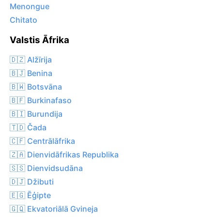
Menongue
Chitato
Valstis Āfrika
🇩🇿 Alžīrija
🇧🇯 Benina
🇧🇼 Botsvāna
🇧🇫 Burkinafaso
🇧🇮 Burundija
🇹🇩 Čada
🇨🇫 Centrālāfrika
🇿🇦 Dienvidāfrikas Republika
🇸🇸 Dienvidsudāna
🇩🇯 Džibuti
🇪🇬 Ēģipte
🇬🇶 Ekvatoriālā Gvineja