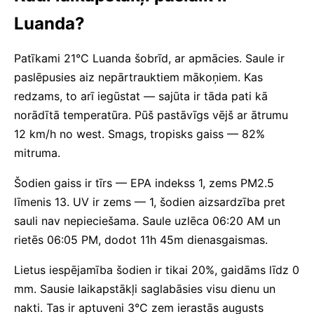
Luanda?
Patīkami 21°C Luanda šobrīd, ar apmācies. Saule ir
paslēpusies aiz nepārtrauktiem mākoņiem. Kas
redzams, to arī iegūstat — sajūta ir tāda pati kā
norādītā temperatūra. Pūš pastāvīgs vējš ar ātrumu
12 km/h no west. Smags, tropisks gaiss — 82%
mitruma.
Šodien gaiss ir tīrs — EPA indekss 1, zems PM2.5
līmenis 13. UV ir zems — 1, šodien aizsardzība pret
sauli nav nepieciešama. Saule uzlēca 06:20 AM un
rietēs 06:05 PM, dodot 11h 45m dienasgaismas.
Lietus iespējamība šodien ir tikai 20%, gaidāms līdz 0
mm. Sausie laikapstākļi saglabāsies visu dienu un
nakti. Tas ir aptuveni 3°C zem ierastās augusts