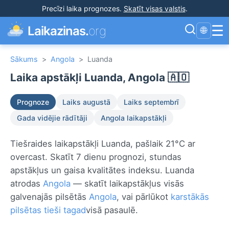
Precīzi laika prognozes
.
Skatīt visas valstis
.
☰
Laikazinas.
org
🌐
Sākums
>
Angola
>
Luanda
Laika apstākļi Luanda, Angola 🇦🇴
Prognoze
Laiks augustā
Laiks septembrī
Gada vidējie rādītāji
Angola laikapstākļi
Tiešraides laikapstākļi Luanda, pašlaik 21°C ar
overcast. Skatīt 7 dienu prognozi, stundas
apstākļus un gaisa kvalitātes indeksu. Luanda
atrodas
Angola
— skatīt laikapstākļus visās
galvenajās pilsētās
Angola
, vai pārlūkot
karstākās
pilsētas tieši tagad
visā pasaulē.