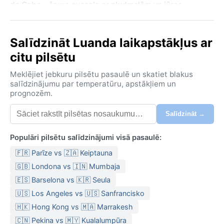
do Cabo – šaura pussala ar pludmalēm un jūras
restorāniem. Ģeogrāfiski Luanda izvietojusies uz
līdzenas piekrastes, bet aiz tās paceļas pauguri un
Salīdzināt Luanda laikapstākļus ar
savannas plašumi. Okeāna tuvums piešķir pilsētai
atvērtību, taču straujā izplešanās rada kontrastus
citu pilsētu
starp grezniem kvartāliem un blīvi apdzīvotām
Meklējiet jebkuru pilsētu pasaulē un skatiet blakus
neformālām apkaimēm.
salīdzinājumu par temperatūru, apstākļiem un
prognozēm.
Saskaņā ar Köppen klasifikāciju, Luandai ir karsts
pustuksneša klimats (BSh). Vasaras (decembris–
Salīdzināt →
marts) ir karstas un mitras, temperatūrai sasniedzot
30 °C, ar sporādiskiem lietusgāzēm – nokrišņu gada
Populāri pilsētu salīdzinājumi visā pasaulē:
summa ir tikai ap 400 mm, lielākā daļa no februāra
🇫🇷 Parīze vs 🇿🇦 Keiptauna
līdz aprīlim. Ziemas (jūnijs–septembris) ir sausas un v
🇬🇧 Londona vs 🇮🇳 Mumbaja
🇪🇸 Barselona vs 🇰🇷 Seula
🇺🇸 Los Angeles vs 🇺🇸 Sanfrancisko
🇭🇰 Hong Kong vs 🇲🇦 Marrakesh
🇨🇳 Pekina vs 🇲🇾 Kualalumpūra