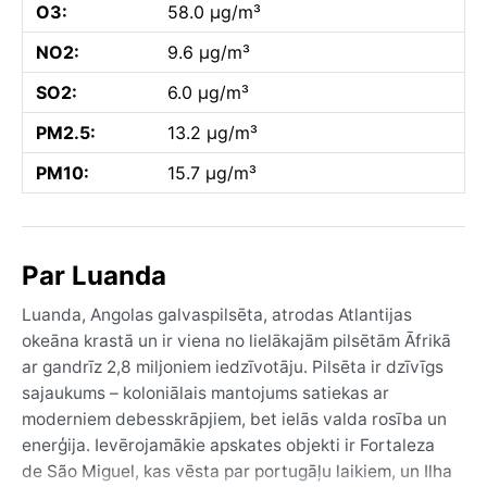
O3:
58.0 µg/m³
NO2:
9.6 µg/m³
SO2:
6.0 µg/m³
PM2.5:
13.2 µg/m³
PM10:
15.7 µg/m³
Par Luanda
Luanda, Angolas galvaspilsēta, atrodas Atlantijas
okeāna krastā un ir viena no lielākajām pilsētām Āfrikā
ar gandrīz 2,8 miljoniem iedzīvotāju. Pilsēta ir dzīvīgs
sajaukums – koloniālais mantojums satiekas ar
moderniem debesskrāpjiem, bet ielās valda rosība un
enerģija. Ievērojamākie apskates objekti ir Fortaleza
de São Miguel, kas vēsta par portugāļu laikiem, un Ilha