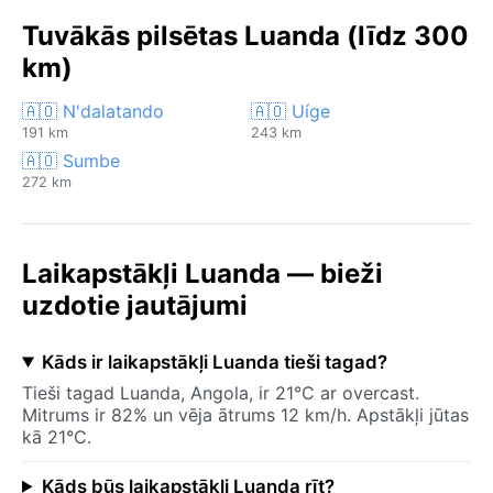
Tuvākās pilsētas Luanda (līdz 300
km)
🇦🇴 N'dalatando
🇦🇴 Uíge
191 km
243 km
🇦🇴 Sumbe
272 km
Laikapstākļi Luanda — bieži
uzdotie jautājumi
Kāds ir laikapstākļi Luanda tieši tagad?
Tieši tagad Luanda, Angola, ir 21°C ar overcast.
Mitrums ir 82% un vēja ātrums 12 km/h. Apstākļi jūtas
kā 21°C.
Kāds būs laikapstākļi Luanda rīt?