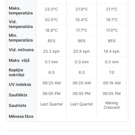
Maks.
23.0°C
21.9°C
21.1°C
temperatūra
20.5°C
19.4°C
19.1°C
Vid.
temperatūra
18.6°C
17.7°C
17.0°C
Min.
temperatūra
85%
86%
86%
Vid. mitrums
25.2 kph
20.9 kph
19.4 kph
Maks. vējš
0.1 mm
0.0 mm
0.0 mm
Kopējie
6.0
6.0
7.0
nokrišņi
06:20 AM
06:20 AM
06:19 AM
UV indekss
06:05 PM
06:05 PM
06:05 PM
Saullēkts
Waning
Last Quarter
Last Quarter
Saulriets
Crescent
Mēness fāze