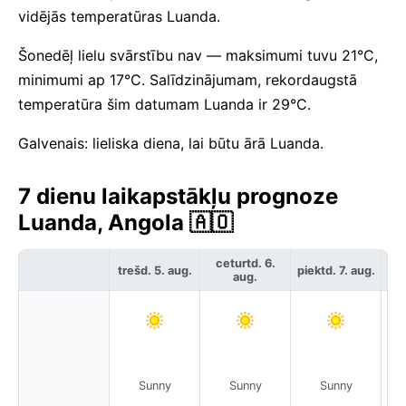
vidējās temperatūras Luanda.
Šonedēļ lielu svārstību nav — maksimumi tuvu 21°C,
minimumi ap 17°C. Salīdzinājumam, rekordaugstā
temperatūra šim datumam Luanda ir 29°C.
Galvenais: lieliska diena, lai būtu ārā Luanda.
7 dienu laikapstākļu prognoze
Luanda, Angola 🇦🇴
ceturtd. 6.
trešd. 5. aug.
piektd. 7. aug.
ses
aug.
Sunny
Sunny
Sunny