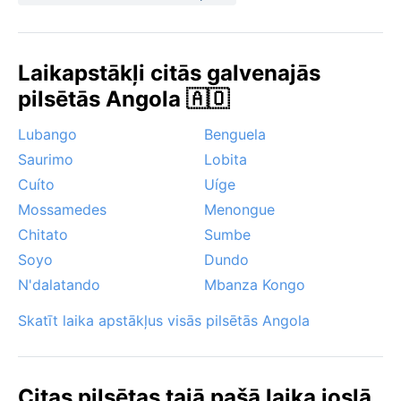
Laikapstākļi citās galvenajās
pilsētās Angola 🇦🇴
Lubango
Benguela
Saurimo
Lobita
Cuíto
Uíge
Mossamedes
Menongue
Chitato
Sumbe
Soyo
Dundo
N'dalatando
Mbanza Kongo
Skatīt laika apstākļus visās pilsētās Angola
Citas pilsētas tajā pašā laika joslā