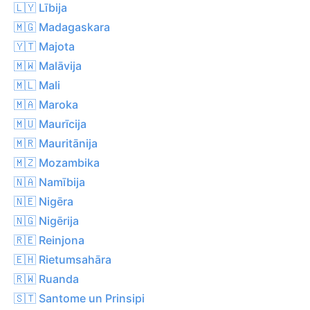
🇱🇾 Lībija
🇲🇬 Madagaskara
🇾🇹 Majota
🇲🇼 Malāvija
🇲🇱 Mali
🇲🇦 Maroka
🇲🇺 Maurīcija
🇲🇷 Mauritānija
🇲🇿 Mozambika
🇳🇦 Namībija
🇳🇪 Nigēra
🇳🇬 Nigērija
🇷🇪 Reinjona
🇪🇭 Rietumsahāra
🇷🇼 Ruanda
🇸🇹 Santome un Prinsipi