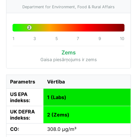
Department for Environment, Food & Rural Affairs
2
1
3
5
7
9
10
Zems
Gaisa piesārņojums ir zems
Parametrs
Vērtība
US EPA
1 (Labs)
indekss:
UK DEFRA
2 (Zems)
indekss:
CO:
308.0 µg/m³