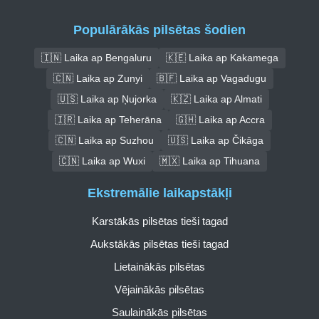
Populārākās pilsētas šodien
🇮🇳 Laika ap Bengaluru
🇰🇪 Laika ap Kakamega
🇨🇳 Laika ap Zunyi
🇧🇫 Laika ap Vagadugu
🇺🇸 Laika ap Ņujorka
🇰🇿 Laika ap Almati
🇮🇷 Laika ap Teherāna
🇬🇭 Laika ap Accra
🇨🇳 Laika ap Suzhou
🇺🇸 Laika ap Čikāga
🇨🇳 Laika ap Wuxi
🇲🇽 Laika ap Tihuana
Ekstremālie laikapstākļi
Karstākās pilsētas tieši tagad
Aukstākās pilsētas tieši tagad
Lietainākās pilsētas
Vējainākās pilsētas
Saulainākās pilsētas