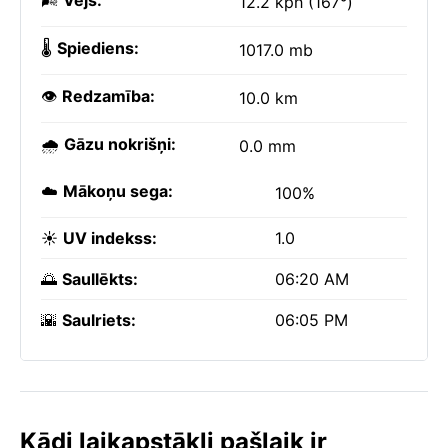
🌬️
Vējš:
12.2 kph (167°)
🌡️
Spiediens:
1017.0 mb
👁️
Redzamība:
10.0 km
🌧️
Gāzu nokrišņi:
0.0 mm
☁️
Mākoņu sega:
100%
☀️
UV indekss:
1.0
🌅
Saullēkts:
06:20 AM
🌇
Saulriets:
06:05 PM
Kādi laikapstākļi pašlaik ir