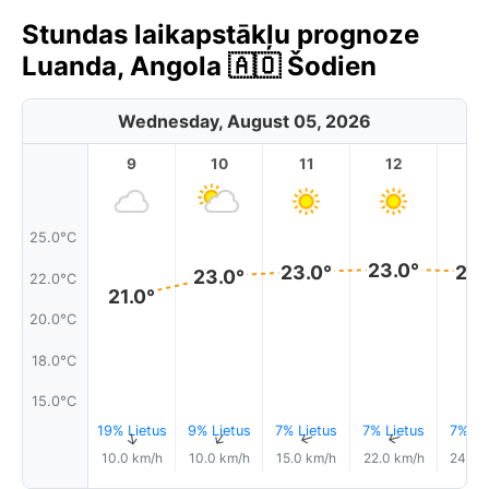
Stundas laikapstākļu prognoze
Luanda, Angola 🇦🇴 Šodien
Wednesday, August 05, 2026
9
10
11
12
1
25.0°C
23.0°
23.0°
23.
23.0°
22.0°C
21.0°
20.0°C
18.0°C
15.0°C
19% Lietus
9% Lietus
7% Lietus
7% Lietus
7% Li
↑
↑
↑
↑
10.0 km/h
10.0 km/h
15.0 km/h
22.0 km/h
24.0 