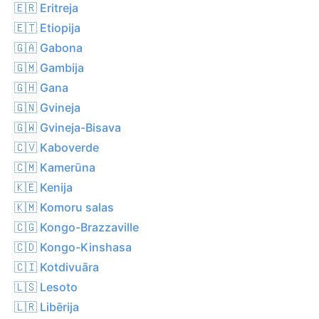
🇪🇷 Eritreja
🇪🇹 Etiopija
🇬🇦 Gabona
🇬🇲 Gambija
🇬🇭 Gana
🇬🇳 Gvineja
🇬🇼 Gvineja-Bisava
🇨🇻 Kaboverde
🇨🇲 Kamerūna
🇰🇪 Kenija
🇰🇲 Komoru salas
🇨🇬 Kongo-Brazzaville
🇨🇩 Kongo-Kinshasa
🇨🇮 Kotdivuāra
🇱🇸 Lesoto
🇱🇷 Libērija