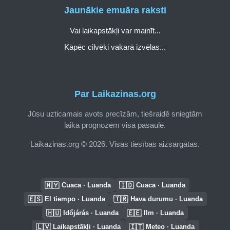
Jaunākie emuāra raksti
Vai laikapstākļi var mainīt...
Kāpēc cilvēki vakarā izvēlas...
Par Laikazinas.org
Jūsu uzticamais avots precīzām, tiešraidē sniegtām
laika prognozēm visā pasaulē.
Laikazinas.org © 2026. Visas tiesības aizsargātas.
🇲🇾
🇮🇩
Cuaca · Luanda
Cuaca · Luanda
🇪🇸
🇹🇷
El tiempo · Luanda
Hava durumu · Luanda
🇭🇺
🇪🇪
Időjárás · Luanda
Ilm · Luanda
🇱🇻
🇮🇹
Laikapstākļi · Luanda
Meteo · Luanda