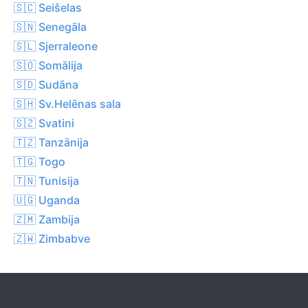
🇸🇨 Seišelas
🇸🇳 Senegāla
🇸🇱 Sjerraleone
🇸🇴 Somālija
🇸🇩 Sudāna
🇸🇭 Sv.Helēnas sala
🇸🇿 Svatini
🇹🇿 Tanzānija
🇹🇬 Togo
🇹🇳 Tunisija
🇺🇬 Uganda
🇿🇲 Zambija
🇿🇼 Zimbabve