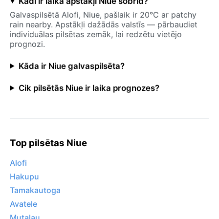
Kādi ir laika apstākļi Niue šobrīd?
Galvaspilsētā Alofi, Niue, pašlaik ir 20°C ar patchy
rain nearby. Apstākļi dažādās valstīs — pārbaudiet
individuālas pilsētas zemāk, lai redzētu vietējo
prognozi.
Kāda ir Niue galvaspilsēta?
Cik pilsētās Niue ir laika prognozes?
Top pilsētas Niue
Alofi
Hakupu
Tamakautoga
Avatele
Mutalau