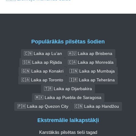
Populārākās pilsētas šodien
🇨🇳 Laika ap Lu’an
🇦🇺 Laika ap Brisbena
🇸🇦 Laika ap Rijāda
🇨🇦 Laika ap Monreāla
🇬🇳 Laika ap Konakri
🇮🇳 Laika ap Mumbaja
🇨🇦 Laika ap Toronto
🇮🇷 Laika ap Teherāna
🇹🇷 Laika ap Dijarbakira
🇲🇽 Laika ap Puebla de Saragosa
🇵🇭 Laika ap Quezon City
🇨🇳 Laika ap Handžou
Ekstremālie laikapstākļi
Karstākās pilsētas tieši tagad