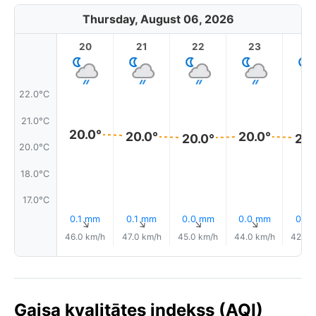
Thursday, August 06, 2026
20
21
22
23
22.0°C
21.0°C
20.0°
20.0°
20.0°
20.0°
20.
20.0°C
18.0°C
17.0°C
0.1 mm
0.1 mm
0.0 mm
0.0 mm
0.1 
↑
↑
↑
↑
46.0 km/h
47.0 km/h
45.0 km/h
44.0 km/h
42.0 
Gaisa kvalitātes indekss (AQI)