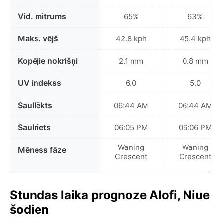
Vid. mitrums
65%
63%
Maks. vējš
42.8 kph
45.4 kph
Kopējie nokrišņi
2.1 mm
0.8 mm
UV indekss
6.0
5.0
Saullēkts
06:44 AM
06:44 AM
Saulriets
06:05 PM
06:06 PM
Waning
Waning
Mēness fāze
Crescent
Crescent
Stundas laika prognoze Alofi, Niue
šodien