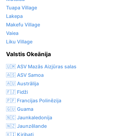
Tuapa Village
Lakepa
Makefu Village
Vaiea
Liku Village
Valstis Okeānija
🇺🇲 ASV Mazās Aizjūras salas
🇦🇸 ASV Samoa
🇦🇺 Austrālija
🇫🇯 Fidži
🇵🇫 Francijas Polinēzija
🇬🇺 Guama
🇳🇨 Jaunkaledonija
🇳🇿 Jaunzēlande
🇰🇮 Kiribati