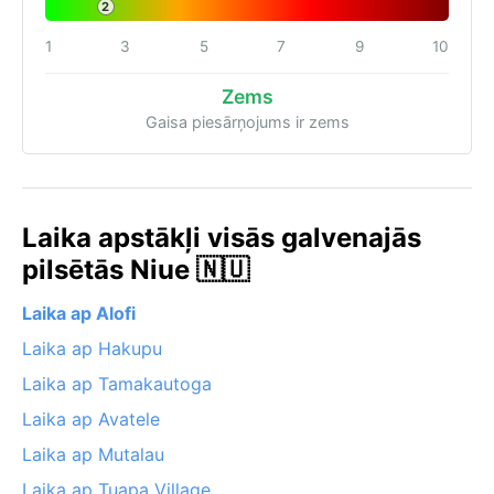
2
1
3
5
7
9
10
Zems
Gaisa piesārņojums ir zems
Laika apstākļi visās galvenajās
pilsētās Niue 🇳🇺
Laika ap Alofi
Laika ap Hakupu
Laika ap Tamakautoga
Laika ap Avatele
Laika ap Mutalau
Laika ap Tuapa Village