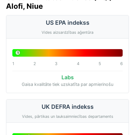
Alofi, Niue
US EPA indekss
Vides aizsardzības aģentūra
1
1
2
3
4
5
6
Labs
Gaisa kvalitāte tiek uzskatīta par apmierinošu
UK DEFRA indekss
Vides, pārtikas un lauksaimniecības departaments