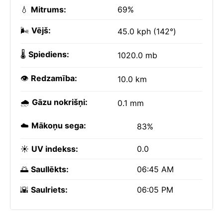
💧
Mitrums:
69%
🌬️
Vējš:
45.0 kph (142°)
🌡️
Spiediens:
1020.0 mb
👁️
Redzamība:
10.0 km
🌧️
Gāzu nokrišņi:
0.1 mm
☁️
Mākoņu sega:
83%
☀️
UV indekss:
0.0
🌅
Saullēkts:
06:45 AM
🌇
Saulriets:
06:05 PM