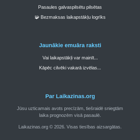
Pasaules galvaspilsētu pilsētas
🧩 Bezmaksas laikapstākļu logrīks
Jaunākie emuāra raksti
Vai laikapstākļi var mainīt...
Kāpēc cilvēki vakarā izvēlas...
Par Laikazinas.org
Jūsu uzticamais avots precīzām, tiešraidē sniegtām
laika prognozēm visā pasaulē.
Laikazinas.org © 2026. Visas tiesības aizsargātas.