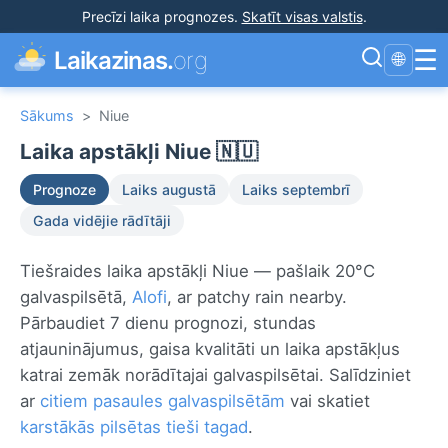
Precīzi laika prognozes
.
Skatīt visas valstis
.
☰
Laikazinas.
org
🌐
Sākums
>
Niue
Laika apstākļi Niue 🇳🇺
Prognoze
Laiks augustā
Laiks septembrī
Gada vidējie rādītāji
Tiešraides laika apstākļi Niue — pašlaik 20°C
galvaspilsētā,
Alofi
, ar patchy rain nearby.
Pārbaudiet 7 dienu prognozi, stundas
atjauninājumus, gaisa kvalitāti un laika apstākļus
katrai zemāk norādītajai galvaspilsētai. Salīdziniet
ar
citiem pasaules galvaspilsētām
vai skatiet
karstākās pilsētas tieši tagad
.