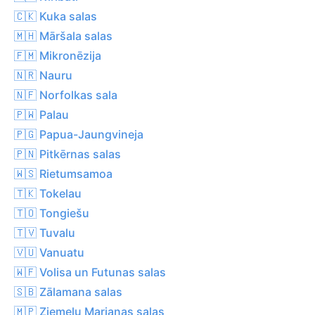
🇨🇰 Kuka salas
🇲🇭 Māršala salas
🇫🇲 Mikronēzija
🇳🇷 Nauru
🇳🇫 Norfolkas sala
🇵🇼 Palau
🇵🇬 Papua-Jaungvineja
🇵🇳 Pitkērnas salas
🇼🇸 Rietumsamoa
🇹🇰 Tokelau
🇹🇴 Tongiešu
🇹🇻 Tuvalu
🇻🇺 Vanuatu
🇼🇫 Volisa un Futunas salas
🇸🇧 Zālamana salas
🇲🇵 Ziemeļu Marianas salas