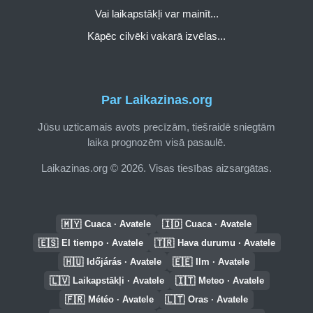
Vai laikapstākļi var mainīt...
Kāpēc cilvēki vakarā izvēlas...
Par Laikazinas.org
Jūsu uzticamais avots precīzām, tiešraidē sniegtām
laika prognozēm visā pasaulē.
Laikazinas.org © 2026. Visas tiesības aizsargātas.
🇲🇾
🇮🇩
Cuaca · Avatele
Cuaca · Avatele
🇪🇸
🇹🇷
El tiempo · Avatele
Hava durumu · Avatele
🇭🇺
🇪🇪
Időjárás · Avatele
Ilm · Avatele
🇱🇻
🇮🇹
Laikapstākļi · Avatele
Meteo · Avatele
🇫🇷
🇱🇹
Météo · Avatele
Oras · Avatele