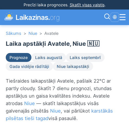
Precīzi laika prognozes
.
Skatīt visas valstis
.
☰
Laikazinas.
org
🌐
Sākums
>
Niue
>
Avatele
Laika apstākļi Avatele, Niue 🇳🇺
Prognoze
Laiks augustā
Laiks septembrī
Gada vidējie rādītāji
Niue laikapstākļi
Tiešraides laikapstākļi Avatele, pašlaik 22°C ar
partly cloudy. Skatīt 7 dienu prognozi, stundas
apstākļus un gaisa kvalitātes indeksu. Avatele
atrodas
Niue
— skatīt laikapstākļus visās
galvenajās pilsētās
Niue
, vai pārlūkot
karstākās
pilsētas tieši tagad
visā pasaulē.