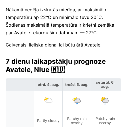
Nākamā nedēļa izskatās mierīga, ar maksimālo
temperatūru ap 22°C un minimālo tuvu 20°C.
Šodienas maksimālā temperatūra ir krietni zemāka
par Avatele rekordu šim datumam — 27°C.
Galvenais: lieliska diena, lai būtu ārā Avatele.
7 dienu laikapstākļu prognoze
Avatele, Niue 🇳🇺
ceturtd. 6.
otrd. 4. aug.
trešd. 5. aug.
pie
aug.
Patchy rain
Patchy rain
P
Partly cloudy
nearby
nearby