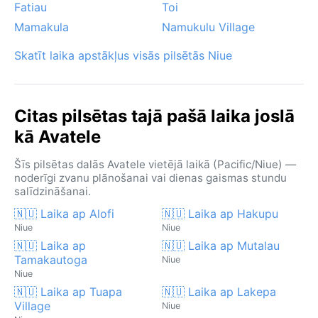
Fatiau
Toi
Mamakula
Namukulu Village
Skatīt laika apstākļus visās pilsētās Niue
Citas pilsētas tajā pašā laika joslā
kā Avatele
Šīs pilsētas dalās Avatele vietējā laikā (Pacific/Niue) —
noderīgi zvanu plānošanai vai dienas gaismas stundu
salīdzināšanai.
🇳🇺 Laika ap Alofi
🇳🇺 Laika ap Hakupu
Niue
Niue
🇳🇺 Laika ap
🇳🇺 Laika ap Mutalau
Tamakautoga
Niue
Niue
🇳🇺 Laika ap Tuapa
🇳🇺 Laika ap Lakepa
Village
Niue