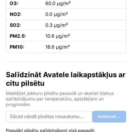
O3:
60.0 µg/m³
NO2:
0.0 µg/m³
SO2:
0.3 µg/m³
PM2.5:
10.6 µg/m³
PM10:
18.6 µg/m³
Salīdzināt Avatele laikapstākļus ar
citu pilsētu
Meklējiet jebkuru pilsētu pasaulē un skatiet blakus
salīdzinājumu par temperatūru, apstākļiem un
prognozēm.
Salīdzināt →
Populāri pilsētu salīdzinājumi visā pasaulē: