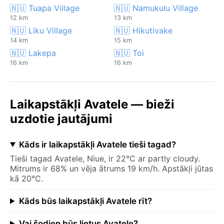
🇳🇺 Tuapa Village
🇳🇺 Namukulu Village
12 km
13 km
🇳🇺 Liku Village
🇳🇺 Hikutivake
14 km
15 km
🇳🇺 Lakepa
🇳🇺 Toi
16 km
16 km
Laikapstākļi Avatele — bieži
uzdotie jautājumi
Kāds ir laikapstākļi Avatele tieši tagad?
Tieši tagad Avatele, Niue, ir 22°C ar partly cloudy.
Mitrums ir 68% un vēja ātrums 19 km/h. Apstākļi jūtas
kā 20°C.
Kāds būs laikapstākļi Avatele rīt?
Vai šodien būs lietus Avatele?