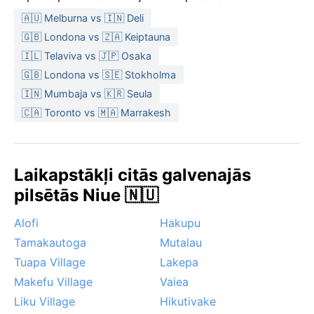
🇦🇺 Melburna vs 🇮🇳 Deli
🇬🇧 Londona vs 🇿🇦 Keiptauna
🇮🇱 Telaviva vs 🇯🇵 Osaka
🇬🇧 Londona vs 🇸🇪 Stokholma
🇮🇳 Mumbaja vs 🇰🇷 Seula
🇨🇦 Toronto vs 🇲🇦 Marrakesh
Laikapstākļi citās galvenajās
pilsētās Niue 🇳🇺
Alofi
Hakupu
Tamakautoga
Mutalau
Tuapa Village
Lakepa
Makefu Village
Vaiea
Liku Village
Hikutivake