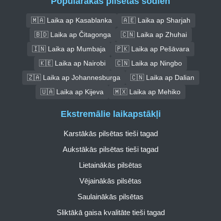
Populārākās pilsētas šodien
🇲🇦 Laika ap Kasablanka
🇦🇪 Laika ap Sharjah
🇧🇩 Laika ap Čitagonga
🇨🇳 Laika ap Zhuhai
🇮🇳 Laika ap Mumbaja
🇵🇰 Laika ap Pešāvara
🇰🇪 Laika ap Nairobi
🇨🇳 Laika ap Ningbo
🇿🇦 Laika ap Johannesburga
🇨🇳 Laika ap Dalian
🇺🇦 Laika ap Kijeva
🇲🇽 Laika ap Mehiko
Ekstremālie laikapstākļi
Karstākās pilsētas tieši tagad
Aukstākās pilsētas tieši tagad
Lietainākās pilsētas
Vējainākās pilsētas
Saulainākās pilsētas
Sliktākā gaisa kvalitāte tieši tagad