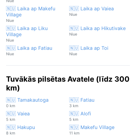
Niue
🇳🇺 Laika ap Makefu
🇳🇺 Laika ap Vaiea
Village
Niue
Niue
🇳🇺 Laika ap Liku
🇳🇺 Laika ap Hikutivake
Village
Niue
Niue
🇳🇺 Laika ap Fatiau
🇳🇺 Laika ap Toi
Niue
Niue
Tuvākās pilsētas Avatele (līdz 300
km)
🇳🇺 Tamakautoga
🇳🇺 Fatiau
0 km
3 km
🇳🇺 Vaiea
🇳🇺 Alofi
5 km
5 km
🇳🇺 Hakupu
🇳🇺 Makefu Village
8 km
11 km