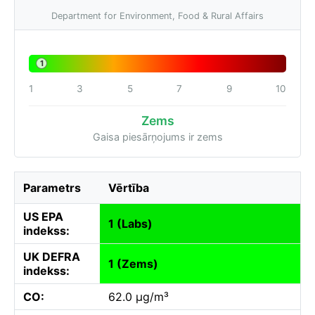
Department for Environment, Food & Rural Affairs
1
1
3
5
7
9
10
Zems
Gaisa piesārņojums ir zems
Parametrs
Vērtība
US EPA
1 (Labs)
indekss:
UK DEFRA
1 (Zems)
indekss:
CO:
62.0 µg/m³