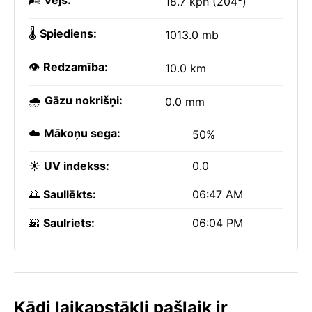
🌬️
Vējš:
18.7 kph (204°)
🌡️
Spiediens:
1013.0 mb
👁️
Redzamība:
10.0 km
🌧️
Gāzu nokrišņi:
0.0 mm
☁️
Mākoņu sega:
50%
☀️
UV indekss:
0.0
🌅
Saullēkts:
06:47 AM
🌇
Saulriets:
06:04 PM
Kādi laikapstākļi pašlaik ir