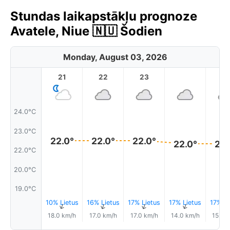
Stundas laikapstākļu prognoze
Avatele, Niue 🇳🇺 Šodien
Monday, August 03, 2026
21
22
23
1
24.0°C
23.0°C
22.0°
22.0°
22.0°
22.0°
22.
22.0°C
20.0°C
19.0°C
10% Lietus
16% Lietus
17% Lietus
17% Lietus
17% Li
↑
↑
↑
↑
18.0 km/h
17.0 km/h
17.0 km/h
14.0 km/h
15.0 