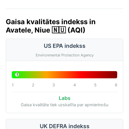
Gaisa kvalitātes indekss in
Avatele, Niue 🇳🇺 (AQI)
US EPA indekss
Environmental Protection Agency
1
1
2
3
4
5
6
Labs
Gaisa kvalitāte tiek uzskatīta par apmierinošu
UK DEFRA indekss