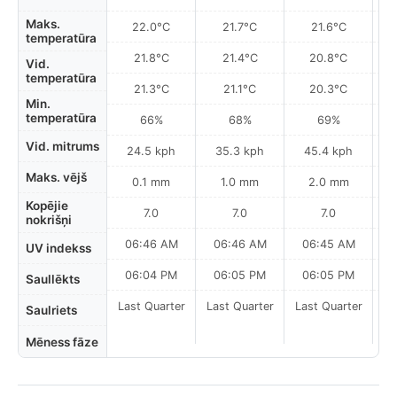
Maks.
22.0°C
21.7°C
21.6°C
temperatūra
21.8°C
21.4°C
20.8°C
Vid.
temperatūra
21.3°C
21.1°C
20.3°C
Min.
temperatūra
66%
68%
69%
Vid. mitrums
24.5 kph
35.3 kph
45.4 kph
Maks. vējš
0.1 mm
1.0 mm
2.0 mm
Kopējie
7.0
7.0
7.0
nokrišņi
06:46 AM
06:46 AM
06:45 AM
0
UV indekss
06:04 PM
06:05 PM
06:05 PM
Saullēkts
Last Quarter
Last Quarter
Last Quarter
Saulriets
Mēness fāze