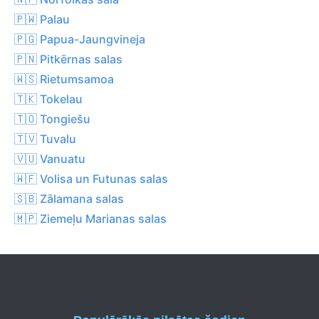
🇵🇼 Palau
🇵🇬 Papua-Jaungvineja
🇵🇳 Pitkērnas salas
🇼🇸 Rietumsamoa
🇹🇰 Tokelau
🇹🇴 Tongiešu
🇹🇻 Tuvalu
🇻🇺 Vanuatu
🇼🇫 Volisa un Futunas salas
🇸🇧 Zālamana salas
🇲🇵 Ziemeļu Marianas salas