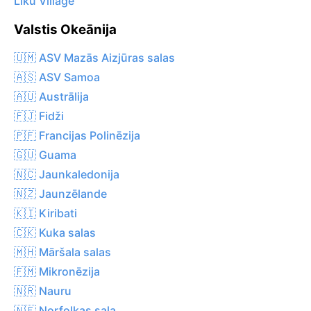
Liku Village
Valstis Okeānija
🇺🇲 ASV Mazās Aizjūras salas
🇦🇸 ASV Samoa
🇦🇺 Austrālija
🇫🇯 Fidži
🇵🇫 Francijas Polinēzija
🇬🇺 Guama
🇳🇨 Jaunkaledonija
🇳🇿 Jaunzēlande
🇰🇮 Kiribati
🇨🇰 Kuka salas
🇲🇭 Māršala salas
🇫🇲 Mikronēzija
🇳🇷 Nauru
🇳🇫 Norfolkas sala