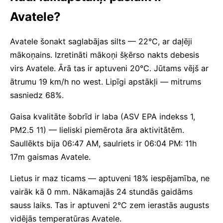
Avatele?
Avatele šonakt saglabājas silts — 22°C, ar daļēji
mākoņains. Izretināti mākoņi šķērso nakts debesis
virs Avatele. Ārā tas ir aptuveni 20°C. Jūtams vējš ar
ātrumu 19 km/h no west. Lipīgi apstākļi — mitrums
sasniedz 68%.
Gaisa kvalitāte šobrīd ir laba (ASV EPA indekss 1,
PM2.5 11) — lieliski piemērota āra aktivitātēm.
Saullēkts bija 06:47 AM, saulriets ir 06:04 PM: 11h
17m gaismas Avatele.
Lietus ir maz ticams — aptuveni 18% iespējamība, ne
vairāk kā 0 mm. Nākamajās 24 stundās gaidāms
sauss laiks. Tas ir aptuveni 2°C zem ierastās augusts
vidējās temperatūras Avatele.