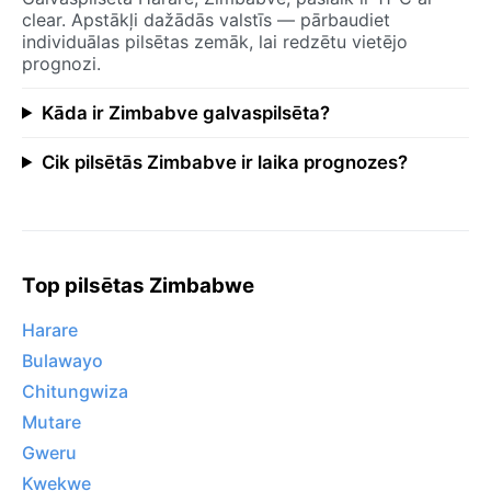
clear. Apstākļi dažādās valstīs — pārbaudiet
individuālas pilsētas zemāk, lai redzētu vietējo
prognozi.
Kāda ir Zimbabve galvaspilsēta?
Cik pilsētās Zimbabve ir laika prognozes?
Top pilsētas Zimbabwe
Harare
Bulawayo
Chitungwiza
Mutare
Gweru
Kwekwe