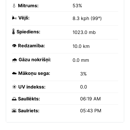
💧
Mitrums:
53%
🌬️
Vējš:
8.3 kph (99°)
🌡️
Spiediens:
1023.0 mb
👁️
Redzamība:
10.0 km
🌧️
Gāzu nokrišņi:
0.0 mm
☁️
Mākoņu sega:
3%
☀️
UV indekss:
0.0
🌅
Saullēkts:
06:19 AM
🌇
Saulriets:
05:43 PM