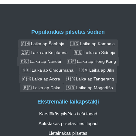
Populārākās pilsētas šodien
🇨🇳 Laika ap Šanhaja
🇺🇬 Laika ap Kampala
🇿🇦 Laika ap Keiptauna
🇦🇺 Laika ap Sidneja
🇰🇪 Laika ap Nairobi
🇭🇰 Laika ap Hong Kong
🇸🇩 Laika ap Omdurmāna
🇨🇳 Laika ap Jilin
🇬🇭 Laika ap Accra
🇮🇩 Laika ap Tangerang
🇧🇩 Laika ap Daka
🇸🇴 Laika ap Mogadīšo
Ekstremālie laikapstākļi
Karstākās pilsētas tieši tagad
Aukstākās pilsētas tieši tagad
Lietainākās pilsētas