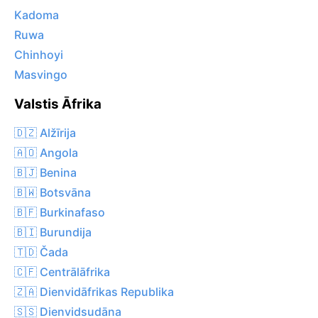
Kadoma
Ruwa
Chinhoyi
Masvingo
Valstis Āfrika
🇩🇿 Alžīrija
🇦🇴 Angola
🇧🇯 Benina
🇧🇼 Botsvāna
🇧🇫 Burkinafaso
🇧🇮 Burundija
🇹🇩 Čada
🇨🇫 Centrālāfrika
🇿🇦 Dienvidāfrikas Republika
🇸🇸 Dienvidsudāna