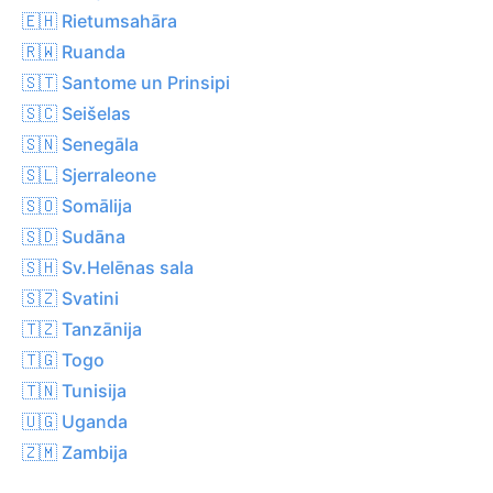
🇪🇭 Rietumsahāra
🇷🇼 Ruanda
🇸🇹 Santome un Prinsipi
🇸🇨 Seišelas
🇸🇳 Senegāla
🇸🇱 Sjerraleone
🇸🇴 Somālija
🇸🇩 Sudāna
🇸🇭 Sv.Helēnas sala
🇸🇿 Svatini
🇹🇿 Tanzānija
🇹🇬 Togo
🇹🇳 Tunisija
🇺🇬 Uganda
🇿🇲 Zambija