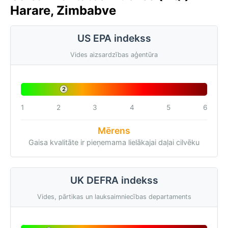
Harare, Zimbabve
US EPA indekss
Vides aizsardzības aģentūra
2
1
2
3
4
5
6
Mērens
Gaisa kvalitāte ir pieņemama lielākajai daļai cilvēku
UK DEFRA indekss
Vides, pārtikas un lauksaimniecības departaments