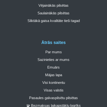
Vējainākās pilsētas
Saulainākās pilsētas
Sliktākā gaisa kvalitāte tieši tagad
Ātrās saites
Par mums
Sazinieties ar mums
Emuārs
Mājas lapa
Visi kontinentu
Visas valstis
Pasaules galvaspilsētu pilsētas
🧩 Bezmaksas laikapstākļu logrīks