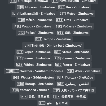
🇪🇸
🇹🇷
El tiempo · Zimbawe
Hava durumu · Zimbabve
🇭🇺
🇪🇪
Időjárás · Zimbabwe
Ilm · Zimbabwe
🇱🇻
🇮🇹
Laikapstākļi · Zimbabve
Meteo · Zimbabwe
🇫🇷
🇱🇹
Météo · Zimbabwe
Oras · Zimbabvė
🇵🇱
🇸🇰
Pogoda · Zimbabwe
Počasie · Zimbabwe
🇨🇿
🇫🇮
Počasí · Zimbabwe
Sää · Zimbabwe
🇵🇹
Tempo · Zimbábue
🇻🇳
Thời tiết · Dim-ba-bu-ê (Zimbabwe)
🇩🇰
🇷🇸
Vejret · Zimbabwe
Vreme · Зимбабве
🇸🇮
🇷🇴
Vreme · Zimbabve
Vremea · Zimbabwe
🇸🇪
🇳🇴
Vädret · Zimbabwe
Været · Zimbabwe
🇬🇧🇺🇸
🇳🇱
Weather · Southern Rhodesia
Weer · Zimbabwe
🇩🇪
🇺🇦
Wetter · Südrhodesien
Погода · Зімбабве
🇷🇺
🇸🇦
Погода · Зимбабве
الطقس · زيمبابوي
🇹🇭
🇯🇵
สภาพอากาศ · ซิมบับเว
天気 · ジンバブエ共和国
🇭🇰
🇹🇼
天氣 · 津巴布韋
天氣預報 · 辛巴威
🇰🇷
날씨 · 짐바브웨