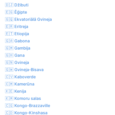
🇩🇯 Džibuti
🇪🇬 Ēģipte
🇬🇶 Ekvatoriālā Gvineja
🇪🇷 Eritreja
🇪🇹 Etiopija
🇬🇦 Gabona
🇬🇲 Gambija
🇬🇭 Gana
🇬🇳 Gvineja
🇬🇼 Gvineja-Bisava
🇨🇻 Kaboverde
🇨🇲 Kamerūna
🇰🇪 Kenija
🇰🇲 Komoru salas
🇨🇬 Kongo-Brazzaville
🇨🇩 Kongo-Kinshasa