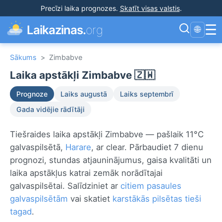
Precīzi laika prognozes
.
Skatīt visas valstis
.
☰
Laikazinas.
org
🌐
Sākums
>
Zimbabve
Laika apstākļi Zimbabve 🇿🇼
Prognoze
Laiks augustā
Laiks septembrī
Gada vidējie rādītāji
Tiešraides laika apstākļi Zimbabve — pašlaik 11°C
galvaspilsētā,
Harare
, ar clear. Pārbaudiet 7 dienu
prognozi, stundas atjauninājumus, gaisa kvalitāti un
laika apstākļus katrai zemāk norādītajai
galvaspilsētai. Salīdziniet ar
citiem pasaules
galvaspilsētām
vai skatiet
karstākās pilsētas tieši
tagad
.