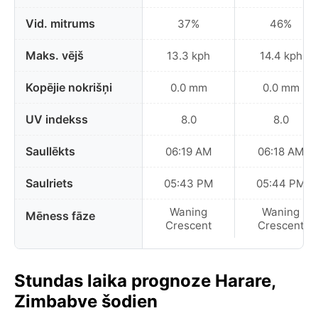
Vid. mitrums
37%
46%
Maks. vējš
13.3 kph
14.4 kph
Kopējie nokrišņi
0.0 mm
0.0 mm
UV indekss
8.0
8.0
Saullēkts
06:19 AM
06:18 AM
Saulriets
05:43 PM
05:44 PM
Waning
Waning
Mēness fāze
Crescent
Crescent
Stundas laika prognoze Harare,
Zimbabve šodien