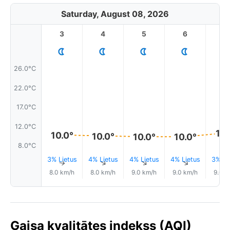
Saturday, August 08, 2026
3
4
5
6
7
26.0°C
22.0°C
17.0°C
12.0°C
11.
10.0°
10.0°
10.0°
10.0°
8.0°C
3% Lietus
4% Lietus
4% Lietus
4% Lietus
3% Li
↑
↑
↑
↑
8.0 km/h
8.0 km/h
9.0 km/h
9.0 km/h
9.0 k
Gaisa kvalitātes indekss (AQI)