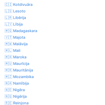
🇨🇮 Kotdivuāra
🇱🇸 Lesoto
🇱🇷 Libērija
🇱🇾 Lībija
🇲🇬 Madagaskara
🇾🇹 Majota
🇲🇼 Malāvija
🇲🇱 Mali
🇲🇦 Maroka
🇲🇺 Maurīcija
🇲🇷 Mauritānija
🇲🇿 Mozambika
🇳🇦 Namībija
🇳🇪 Nigēra
🇳🇬 Nigērija
🇷🇪 Reinjona