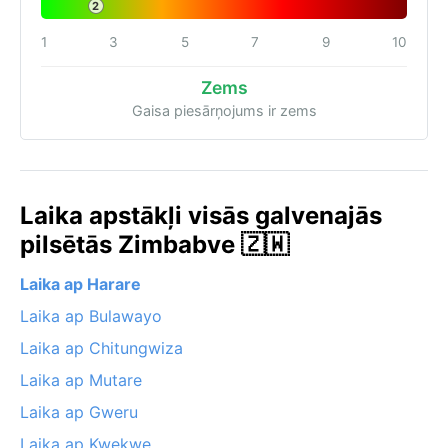
2
1
3
5
7
9
10
Zems
Gaisa piesārņojums ir zems
Laika apstākļi visās galvenajās
pilsētās Zimbabve 🇿🇼
Laika ap Harare
Laika ap Bulawayo
Laika ap Chitungwiza
Laika ap Mutare
Laika ap Gweru
Laika ap Kwekwe