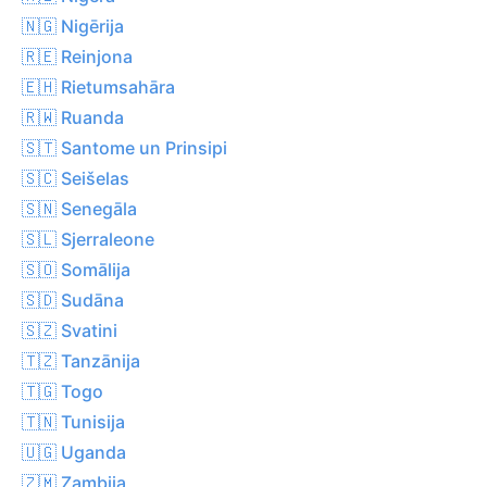
🇳🇬 Nigērija
🇷🇪 Reinjona
🇪🇭 Rietumsahāra
🇷🇼 Ruanda
🇸🇹 Santome un Prinsipi
🇸🇨 Seišelas
🇸🇳 Senegāla
🇸🇱 Sjerraleone
🇸🇴 Somālija
🇸🇩 Sudāna
🇸🇿 Svatini
🇹🇿 Tanzānija
🇹🇬 Togo
🇹🇳 Tunisija
🇺🇬 Uganda
🇿🇲 Zambija