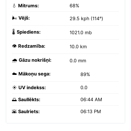
💧
Mitrums:
68%
🌬️
Vējš:
29.5 kph (114°)
🌡️
Spiediens:
1021.0 mb
👁️
Redzamība:
10.0 km
🌧️
Gāzu nokrišņi:
0.0 mm
☁️
Mākoņu sega:
89%
☀️
UV indekss:
0.0
🌅
Saullēkts:
06:44 AM
🌇
Saulriets:
06:13 PM