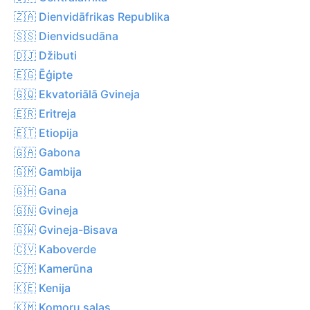
🇿🇦 Dienvidāfrikas Republika
🇸🇸 Dienvidsudāna
🇩🇯 Džibuti
🇪🇬 Ēģipte
🇬🇶 Ekvatoriālā Gvineja
🇪🇷 Eritreja
🇪🇹 Etiopija
🇬🇦 Gabona
🇬🇲 Gambija
🇬🇭 Gana
🇬🇳 Gvineja
🇬🇼 Gvineja-Bisava
🇨🇻 Kaboverde
🇨🇲 Kamerūna
🇰🇪 Kenija
🇰🇲 Komoru salas