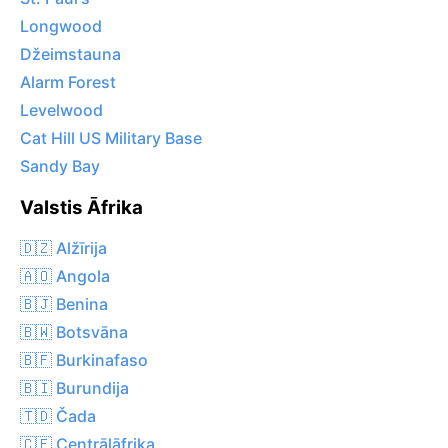
Longwood
Džeimstauna
Alarm Forest
Levelwood
Cat Hill US Military Base
Sandy Bay
Valstis Āfrika
🇩🇿 Alžīrija
🇦🇴 Angola
🇧🇯 Benina
🇧🇼 Botsvāna
🇧🇫 Burkinafaso
🇧🇮 Burundija
🇹🇩 Čada
🇨🇫 Centrālāfrika