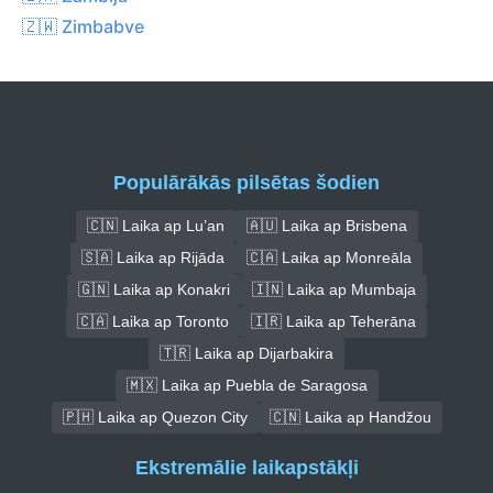
🇿🇼 Zimbabve
Populārākās pilsētas šodien
🇨🇳 Laika ap Lu’an
🇦🇺 Laika ap Brisbena
🇸🇦 Laika ap Rijāda
🇨🇦 Laika ap Monreāla
🇬🇳 Laika ap Konakri
🇮🇳 Laika ap Mumbaja
🇨🇦 Laika ap Toronto
🇮🇷 Laika ap Teherāna
🇹🇷 Laika ap Dijarbakira
🇲🇽 Laika ap Puebla de Saragosa
🇵🇭 Laika ap Quezon City
🇨🇳 Laika ap Handžou
Ekstremālie laikapstākļi