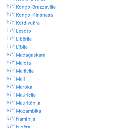
🇨🇬 Kongo-Brazzaville
🇨🇩 Kongo-Kinshasa
🇨🇮 Kotdivuāra
🇱🇸 Lesoto
🇱🇷 Libērija
🇱🇾 Lībija
🇲🇬 Madagaskara
🇾🇹 Majota
🇲🇼 Malāvija
🇲🇱 Mali
🇲🇦 Maroka
🇲🇺 Maurīcija
🇲🇷 Mauritānija
🇲🇿 Mozambika
🇳🇦 Namībija
🇳🇪 Nigēra