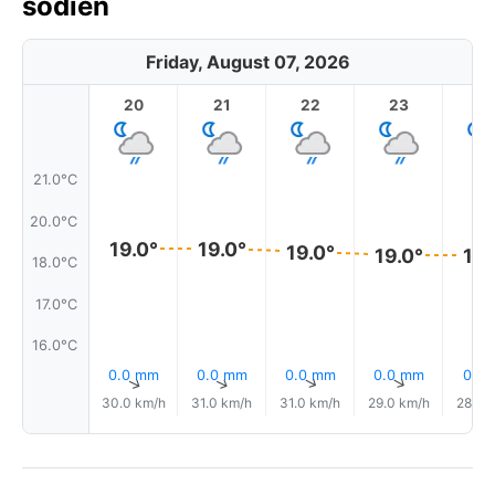
šodien
Friday, August 07, 2026
20
21
22
23
21.0°C
20.0°C
19.0°
19.0°
19.0°
19.0°
19.
18.0°C
17.0°C
16.0°C
0.0 mm
0.0 mm
0.0 mm
0.0 mm
0.1 
↑
↑
↑
↑
30.0 km/h
31.0 km/h
31.0 km/h
29.0 km/h
28.0 