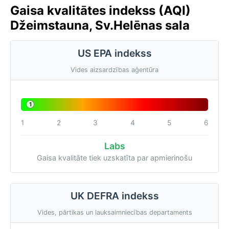
Gaisa kvalitātes indekss (AQI)
Džeimstauna, Sv.Helēnas sala
US EPA indekss
Vides aizsardzības aģentūra
1
1
2
3
4
5
6
Labs
Gaisa kvalitāte tiek uzskatīta par apmierinošu
UK DEFRA indekss
Vides, pārtikas un lauksaimniecības departaments