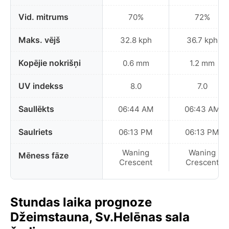
Vid. mitrums
70%
72%
Maks. vējš
32.8 kph
36.7 kph
Kopējie nokrišņi
0.6 mm
1.2 mm
UV indekss
8.0
7.0
Saullēkts
06:44 AM
06:43 AM
Saulriets
06:13 PM
06:13 PM
Waning
Waning
Mēness fāze
Crescent
Crescent
Stundas laika prognoze
Džeimstauna, Sv.Helēnas sala