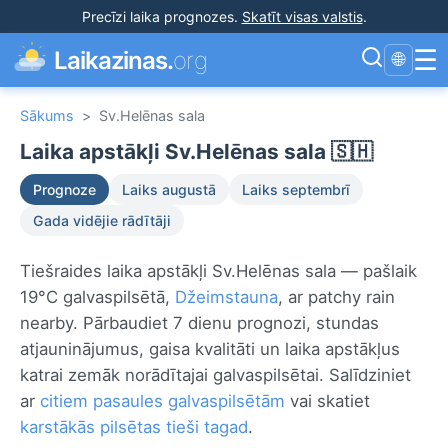
Precīzi laika prognozes
.
Skatīt visas valstis
.
☰
Laikazinas.
org
🌐
Sākums
>
Sv.Helēnas sala
Laika apstākļi Sv.Helēnas sala 🇸🇭
Prognoze
Laiks augustā
Laiks septembrī
Gada vidējie rādītāji
Tiešraides laika apstākļi Sv.Helēnas sala — pašlaik
19°C galvaspilsētā,
Džeimstauna
, ar patchy rain
nearby. Pārbaudiet 7 dienu prognozi, stundas
atjauninājumus, gaisa kvalitāti un laika apstākļus
katrai zemāk norādītajai galvaspilsētai. Salīdziniet
ar
citiem pasaules galvaspilsētām
vai skatiet
karstākās pilsētas tieši tagad
.