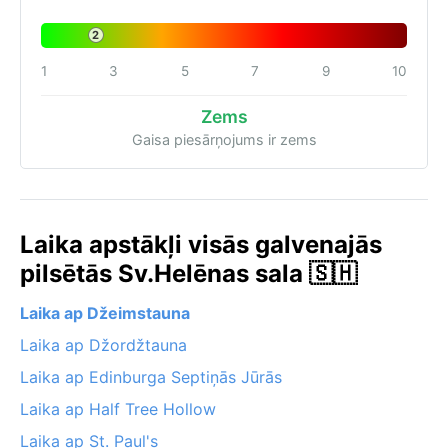
2
1
3
5
7
9
10
Zems
Gaisa piesārņojums ir zems
Laika apstākļi visās galvenajās
pilsētās Sv.Helēnas sala 🇸🇭
Laika ap Džeimstauna
Laika ap Džordžtauna
Laika ap Edinburga Septiņās Jūrās
Laika ap Half Tree Hollow
Laika ap St. Paul's