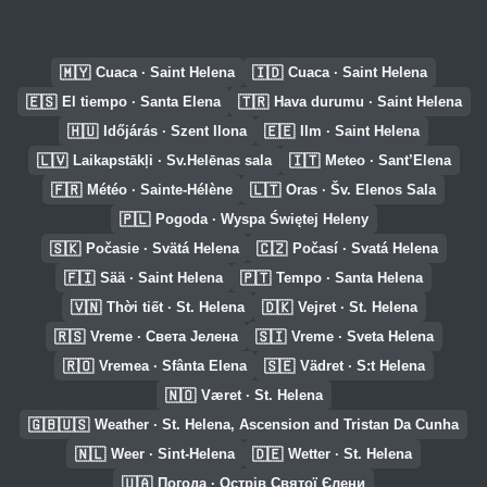
🇲🇾
🇮🇩
Cuaca · Saint Helena
Cuaca · Saint Helena
🇪🇸
🇹🇷
El tiempo · Santa Elena
Hava durumu · Saint Helena
🇭🇺
🇪🇪
Időjárás · Szent Ilona
Ilm · Saint Helena
🇱🇻
🇮🇹
Laikapstākļi · Sv.Helēnas sala
Meteo · Sant’Elena
🇫🇷
🇱🇹
Météo · Sainte-Hélène
Oras · Šv. Elenos Sala
🇵🇱
Pogoda · Wyspa Świętej Heleny
🇸🇰
🇨🇿
Počasie · Svätá Helena
Počasí · Svatá Helena
🇫🇮
🇵🇹
Sää · Saint Helena
Tempo · Santa Helena
🇻🇳
🇩🇰
Thời tiết · St. Helena
Vejret · St. Helena
🇷🇸
🇸🇮
Vreme · Света Јелена
Vreme · Sveta Helena
🇷🇴
🇸🇪
Vremea · Sfânta Elena
Vädret · S:t Helena
🇳🇴
Været · St. Helena
🇬🇧🇺🇸
Weather · St. Helena, Ascension and Tristan Da Cunha
🇳🇱
🇩🇪
Weer · Sint-Helena
Wetter · St. Helena
🇺🇦
Погода · Острів Святої Єлени