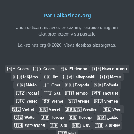
Par Laikazinas.org
Jūsu uzticamais avots precīzām, tiešraidē sniegtām
laika prognozēm visā pasaulē.
Laikazinas.org © 2026. Visas tiesības aizsargātas.
🇲🇾
🇮🇩
🇪🇸
🇹🇷
Cuaca
Cuaca
El tiempo
Hava durumu
🇭🇺
🇪🇪
🇱🇻
🇮🇹
Időjárás
Ilm
Laikapstākļi
Meteo
🇫🇷
🇱🇹
🇵🇱
🇸🇰
Météo
Oras
Pogoda
Počasie
🇨🇿
🇫🇮
🇵🇹
🇻🇳
Počasí
Sää
Tempo
Thời tiết
🇩🇰
🇷🇸
🇸🇮
🇷🇴
Vejret
Vreme
Vreme
Vremea
🇸🇪
🇳🇴
🇬🇧🇺🇸
🇳🇱
Vädret
Været
Weather
Weer
🇩🇪
🇺🇦
🇷🇺
🇸🇦
Wetter
Погода
Погода
الطقس
🇹🇭
🇯🇵
🇭🇰
🇹🇼
สภาพอากาศ
天気
天氣
天氣預報
🇰🇷
날씨