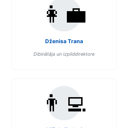
👩‍💼
Dženisa Trana
Dibinātāja un izpilddirektore
👨‍💻