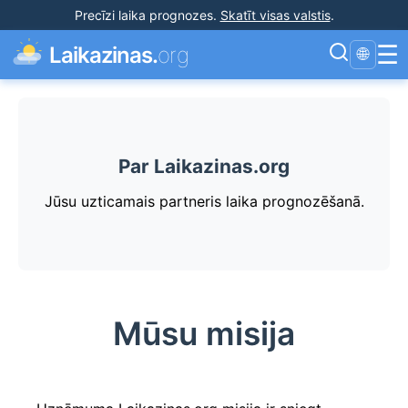
Precīzi laika prognozes
.
Skatīt visas valstis
.
☰
Laikazinas.
org
🌐
Par Laikazinas.org
Jūsu uzticamais partneris laika prognozēšanā.
Mūsu misija