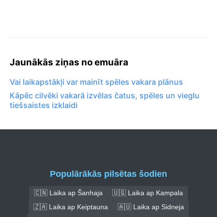
Jaunākās ziņas no emuāra
Vai laikapstākļi var mainīt spēles vakara plānus
Kāpēc cilvēki vakarā izvēlas čatus, spēles un vieglu
tiešsaistes izklaidi
Populārākās pilsētas šodien
🇨🇳 Laika ap Šanhaja
🇺🇬 Laika ap Kampala
🇿🇦 Laika ap Keiptauna
🇦🇺 Laika ap Sidneja