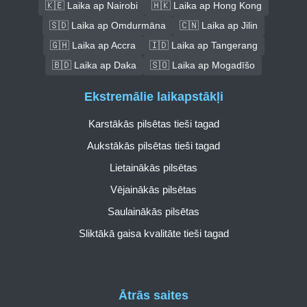
🇰🇪 Laika ap Nairobi
🇭🇰 Laika ap Hong Kong
🇸🇩 Laika ap Omdurmāna
🇨🇳 Laika ap Jilin
🇬🇭 Laika ap Accra
🇮🇩 Laika ap Tangerang
🇧🇩 Laika ap Daka
🇸🇴 Laika ap Mogadīšo
Ekstremālie laikapstākļi
Karstākās pilsētas tieši tagad
Aukstākās pilsētas tieši tagad
Lietainākās pilsētas
Vējainākās pilsētas
Saulainākās pilsētas
Sliktākā gaisa kvalitāte tieši tagad
Ātrās saites