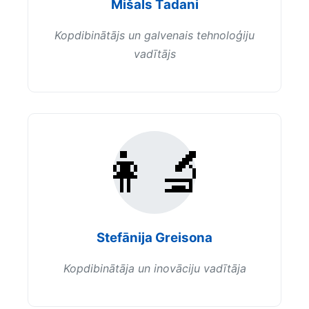
Mišals Tadani
Kopdibinātājs un galvenais tehnoloģiju
vadītājs
👩‍🔬
Stefānija Greisona
Kopdibinātāja un inovāciju vadītāja