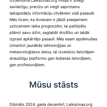
Uzņēmuma Laikazinas.org misija ir sniegt
savlaicīgu, precīzu un viegli saprotamu
laikapstākļu informāciju cilvēkiem visā pasaulē.
Mēs ticam, ka ikvienam ir jābūt pieejamiem
uzticamiem laika prognozēm, lai palīdzētu
plānot savu dzīvi, saglabāt drošību un labāk
izprast apkārtējo pasauli. Mēs esam apņēmušies
izmantot jaunākās tehnoloģijas un
meteoroloģiskos datus, lai izveidotu lietotājam
draudzīgu platformu gan ikdienas lietotājiem,
gan profesionāļiem.
Mūsu stāsts
Dibināts 2024. gada decembrī, Laikazinas.org