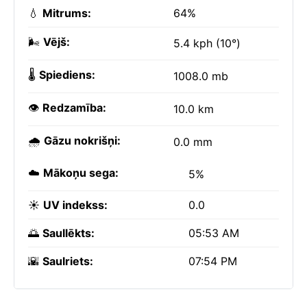
💧
Mitrums:
64%
🌬️
Vējš:
5.4 kph (10°)
🌡️
Spiediens:
1008.0 mb
👁️
Redzamība:
10.0 km
🌧️
Gāzu nokrišņi:
0.0 mm
☁️
Mākoņu sega:
5%
☀️
UV indekss:
0.0
🌅
Saullēkts:
05:53 AM
🌇
Saulriets:
07:54 PM