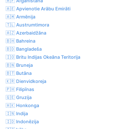
🇦🇫 Afganistāna
🇦🇪 Apvienotie Arābu Emirāti
🇦🇲 Armēnija
🇹🇱 Austrumtimora
🇦🇿 Azerbaidžāna
🇧🇭 Bahreina
🇧🇩 Bangladeša
🇮🇴 Britu Indijas Okeāna Teritorija
🇧🇳 Bruneja
🇧🇹 Butāna
🇰🇷 Dienvidkoreja
🇵🇭 Filipīnas
🇬🇪 Gruzija
🇭🇰 Honkonga
🇮🇳 Indija
🇮🇩 Indonēzija