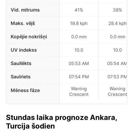
Vid. mitrums
41%
38%
Maks. vējš
19.8 kph
28.4 kph
Kopējie nokrišņi
0.0 mm
0.0 mm
UV indekss
10.0
10.0
Saullēkts
05:53 AM
05:54 AM
Saulriets
07:54 PM
07:53 PM
Waning
Waning
Mēness fāze
Crescent
Crescent
Stundas laika prognoze Ankara,
Turcija šodien