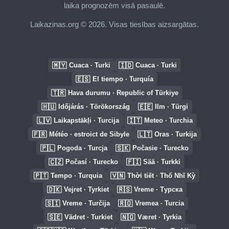
laika prognozēm visā pasaulē.
Laikazinas.org © 2026. Visas tiesības aizsargātas.
🇲🇾
🇮🇩
Cuaca · Turki
Cuaca · Turki
🇪🇸
El tiempo · Turquía
🇹🇷
Hava durumu · Republic of Türkiye
🇭🇺
🇪🇪
Időjárás · Törökország
Ilm · Türgi
🇱🇻
🇮🇹
Laikapstākļi · Turcija
Meteo · Turchia
🇫🇷
🇱🇹
Météo · estroict de Sibyle
Oras · Turkija
🇵🇱
🇸🇰
Pogoda · Turcja
Počasie · Turecko
🇨🇿
🇫🇮
Počasí · Turecko
Sää · Turkki
🇵🇹
🇻🇳
Tempo · Turquia
Thời tiết · Thổ Nhĩ Kỳ
🇩🇰
🇷🇸
Vejret · Tyrkiet
Vreme · Турска
🇸🇮
🇷🇴
Vreme · Turčija
Vremea · Turcia
🇸🇪
🇳🇴
Vädret · Turkiet
Været · Tyrkia