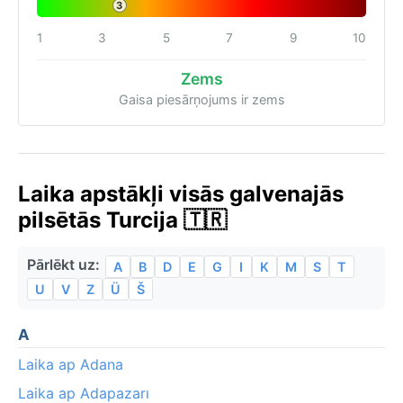
3
1
3
5
7
9
10
Zems
Gaisa piesārņojums ir zems
Laika apstākļi visās galvenajās
pilsētās Turcija 🇹🇷
Pārlēkt uz:
A
B
D
E
G
I
K
M
S
T
U
V
Z
Ü
Š
A
Laika ap Adana
Laika ap Adapazarı