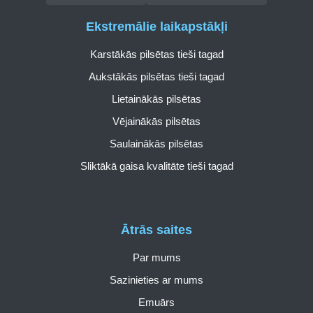
Ekstremālie laikapstākļi
Karstākās pilsētas tieši tagad
Aukstākās pilsētas tieši tagad
Lietainākās pilsētas
Vējainākās pilsētas
Saulainākās pilsētas
Sliktākā gaisa kvalitāte tieši tagad
Ātrās saites
Par mums
Sazinieties ar mums
Emuārs