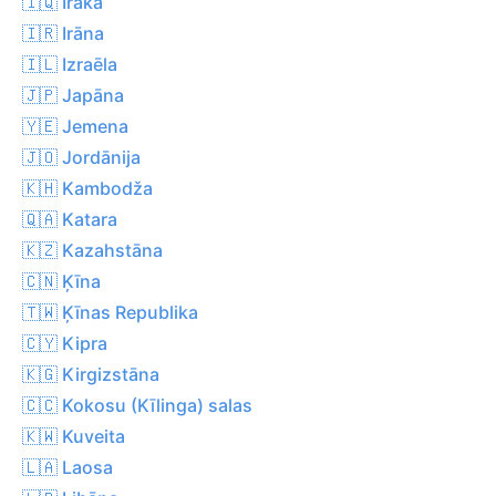
🇮🇶 Irāka
🇮🇷 Irāna
🇮🇱 Izraēla
🇯🇵 Japāna
🇾🇪 Jemena
🇯🇴 Jordānija
🇰🇭 Kambodža
🇶🇦 Katara
🇰🇿 Kazahstāna
🇨🇳 Ķīna
🇹🇼 Ķīnas Republika
🇨🇾 Kipra
🇰🇬 Kirgizstāna
🇨🇨 Kokosu (Kīlinga) salas
🇰🇼 Kuveita
🇱🇦 Laosa