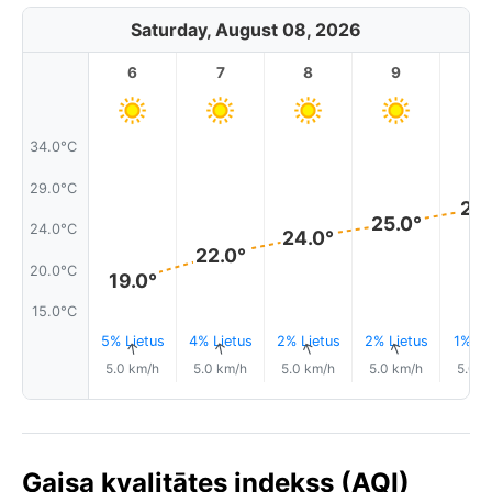
Saturday, August 08, 2026
6
7
8
9
1
34.0°C
29.0°C
27.
25.0°
24.0°C
24.0°
22.0°
20.0°C
19.0°
15.0°C
5% Lietus
4% Lietus
2% Lietus
2% Lietus
1% Li
↑
↑
↑
↑
5.0 km/h
5.0 km/h
5.0 km/h
5.0 km/h
5.0 k
Gaisa kvalitātes indekss (AQI)