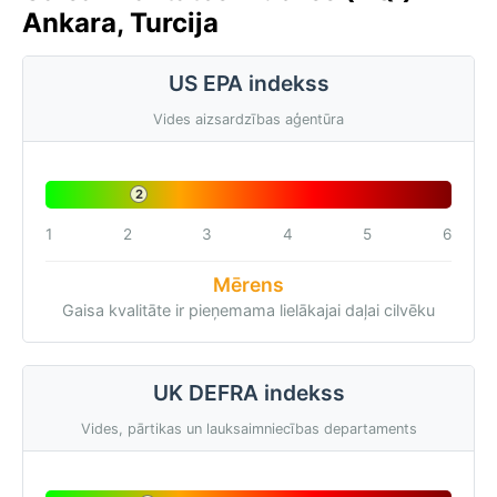
Ankara, Turcija
US EPA indekss
Vides aizsardzības aģentūra
2
1
2
3
4
5
6
Mērens
Gaisa kvalitāte ir pieņemama lielākajai daļai cilvēku
UK DEFRA indekss
Vides, pārtikas un lauksaimniecības departaments