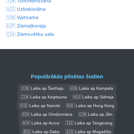
🇹🇲 Turkmenistāna
🇺🇿 Uzbekistāna
🇻🇳 Vjetnama
🇰🇵 Ziemeļkoreja
🇨🇽 Ziemsvētku sala
Populārākās pilsētas šodien
🇨🇳 Laika ap Šanhaja
🇺🇬 Laika ap Kampala
🇿🇦 Laika ap Keiptauna
🇦🇺 Laika ap Sidneja
🇰🇪 Laika ap Nairobi
🇭🇰 Laika ap Hong Kong
🇸🇩 Laika ap Omdurmāna
🇨🇳 Laika ap Jilin
🇬🇭 Laika ap Accra
🇮🇩 Laika ap Tangerang
🇧🇩 Laika ap Daka
🇸🇴 Laika ap Mogadīšo