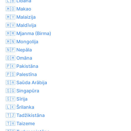
🇱🇧 Libāna
🇲🇴 Makao
🇲🇾 Malaizija
🇲🇻 Maldīvija
🇲🇲 Mjanma (Birma)
🇲🇳 Mongolija
🇳🇵 Nepāla
🇴🇲 Omāna
🇵🇰 Pakistāna
🇵🇸 Palestīna
🇸🇦 Saūda Arābija
🇸🇬 Singapūra
🇸🇾 Sīrija
🇱🇰 Šrilanka
🇹🇯 Tadžikistāna
🇹🇭 Taizeme