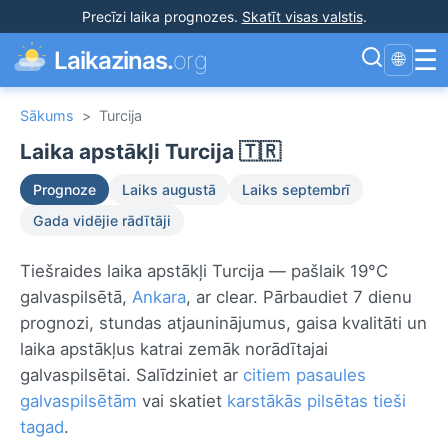
Precīzi laika prognozes
.
Skatīt visas valstis
.
☰
Laikazinas.
org
🌐
Sākums
>
Turcija
Laika apstākļi Turcija 🇹🇷
Prognoze
Laiks augustā
Laiks septembrī
Gada vidējie rādītāji
Tiešraides laika apstākļi Turcija — pašlaik 19°C
galvaspilsētā,
Ankara
, ar clear. Pārbaudiet 7 dienu
prognozi, stundas atjauninājumus, gaisa kvalitāti un
laika apstākļus katrai zemāk norādītajai
galvaspilsētai. Salīdziniet ar
citiem pasaules
galvaspilsētām
vai skatiet
karstākās pilsētas tieši
tagad
.