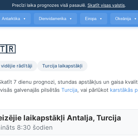
Precīzi laika prognozes
visā pasaulē
.
Skatīt visas valstis
.
Antarktika
Dienvidamerika
Eiropa
Okeānija
▼
▼
▼
▼
🇹🇷
vidējie rādītāji
Turcija laikapstākļi
 Skatīt 7 dienu prognozi, stundas apstākļus un gaisa kvali
 visās galvenajās pilsētās
Turcija
, vai pārlūkot
karstākās pi
izējie laikapstākļi Antalja, Turcija
nināts 8:30 šodien