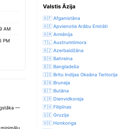
Valstis Āzija
🇦🇫 Afganistāna
🇦🇪 Apvienotie Arābu Emirāti
9 AM
🇦🇲 Armēnija
6 PM
🇹🇱 Austrumtimora
🇦🇿 Azerbaidžāna
🇧🇭 Bahreina
🇧🇩 Bangladeša
🇮🇴 Britu Indijas Okeāna Teritorija
🇧🇳 Bruneja
🇧🇹 Butāna
🇰🇷 Dienvidkoreja
🇵🇭 Filipīnas
augstāka —
🇬🇪 Gruzija
🇭🇰 Honkonga
ē minimālu