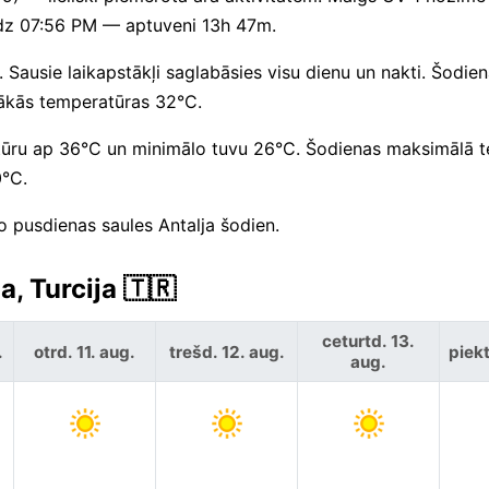
īdz 07:56 PM — aptuveni 13h 47m.
 Sausie laikapstākļi saglabāsies visu dienu un nakti. Šodiena
tākās temperatūras 32°C.
tūru ap 36°C un minimālo tuvu 26°C. Šodienas maksimālā 
0°C.
no pusdienas saules Antalja šodien.
, Turcija 🇹🇷
ceturtd. 13.
.
otrd. 11. aug.
trešd. 12. aug.
piekt
aug.