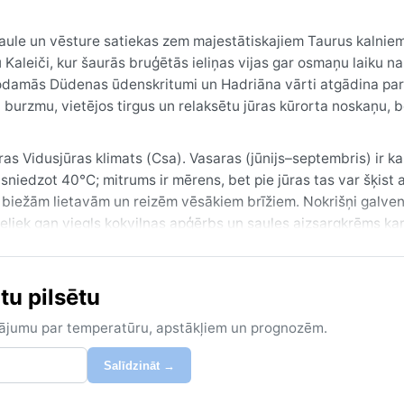
r saule un vēsture satiekas zem majestātiskajiem Taurus kalniem
Kaleiči, kur šaurās bruģētās ieliņas vijas gar osmaņu laiku n
odamās Düdenas ūdenskritumi un Hadriāna vārti atgādina par 
 burzmu, vietējos tirgus un relaksētu jūras kūrorta noskaņu, 
as Vidusjūras klimats (Csa). Vasaras (jūnijs–septembris) ir k
sniedzot 40°C; mitrums ir mērens, bet pie jūras tas var šķist 
r biežām lietavām un reizēm vēsākiem brīžiem. Nokrišņi galve
eliek gan viegls kokvilnas apģērbs un saules aizsargkrēms k
 (aprīlis–maijs) un rudens (oktobris–novembris), kad temperat
tu pilsētu
laicīgus karstuma viļņus, bet ziemā lietus mijas ar saulainām
 putekļains siroko vējš, kas nes karstumu un dzeltenas debesi
zinājumu par temperatūru, apstākļiem un prognozēm.
pami – Antalja piedāvā klasisku Vidusjūras klimatu ar izteikt
Salīdzināt →