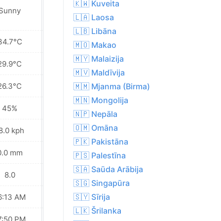
🇰🇼 Kuveita
Sunny
Sunny
🇱🇦 Laosa
🇱🇧 Libāna
34.7°C
35.5°C
🇲🇴 Makao
🇲🇾 Malaizija
29.9°C
29.8°C
🇲🇻 Maldīvija
26.3°C
25.5°C
🇲🇲 Mjanma (Birma)
🇲🇳 Mongolija
45%
44%
🇳🇵 Nepāla
🇴🇲 Omāna
8.0 kph
19.4 kph
🇵🇰 Pakistāna
0.0 mm
0.0 mm
🇵🇸 Palestīna
🇸🇦 Saūda Arābija
8.0
9.0
🇸🇬 Singapūra
🇸🇾 Sīrija
6:13 AM
06:14 AM
🇱🇰 Šrilanka
7:50 PM
07:49 PM