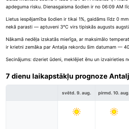
apdeguma risku. Dienasgaisma šodien ir no 06:09 AM l
Lietus iespējamība šodien ir tikai 1%, gaidāms līdz 0 mm.
nekā parasti — aptuveni 3°C virs tipiskās augusts augs
Nākamā nedēļa izskatās mierīga, ar maksimālo tempera
ir krietni zemāka par Antalja rekordu šim datumam — 4
Secinājums: dzeriet ūdeni, meklējiet ēnu un izvairieties 
7 dienu laikapstākļu prognoze Antalja
svētd. 9. aug.
pirmd. 10. aug