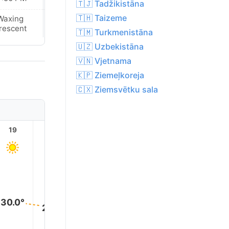
🇹🇯 Tadžikistāna
🇹🇭 Taizeme
Waxing
Waxing
rescent
Crescent
🇹🇲 Turkmenistāna
🇺🇿 Uzbekistāna
🇻🇳 Vjetnama
🇰🇵 Ziemeļkoreja
🇨🇽 Ziemsvētku sala
19
20
21
22
23
30.0°
29.0°
29.0°
28.0°
27.0°
27.0°