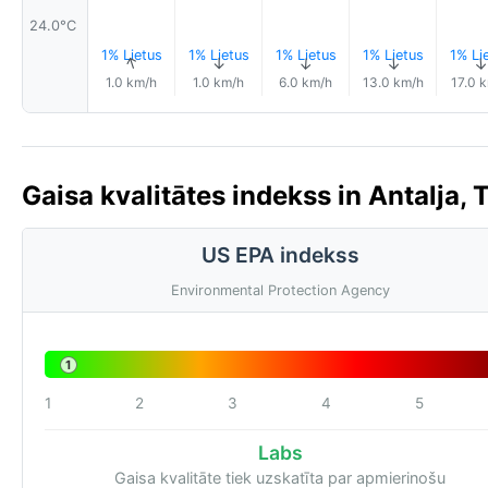
24.0°C
1% Lietus
1% Lietus
1% Lietus
1% Lietus
1% Li
↑
↑
↑
↑
1.0 km/h
1.0 km/h
6.0 km/h
13.0 km/h
17.0 
Gaisa kvalitātes indekss in Antalja, T
US EPA indekss
Environmental Protection Agency
1
1
2
3
4
5
Labs
Gaisa kvalitāte tiek uzskatīta par apmierinošu