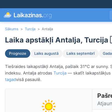
Laikazinas.
org
Sākums
>
Turcija
>
Antalja
Laika apstākļi Antalja, Turcija 
Prognoze
Laiks augustā
Laiks septembrī
Gada 
Tiešraides laikapstākļi Antalja, pašlaik 31°C ar sunny.
indeksu. Antalja atrodas
Turcija
— skatīt laikapstākļus
tagad
visā pasaulē.
Pašre
Atjau