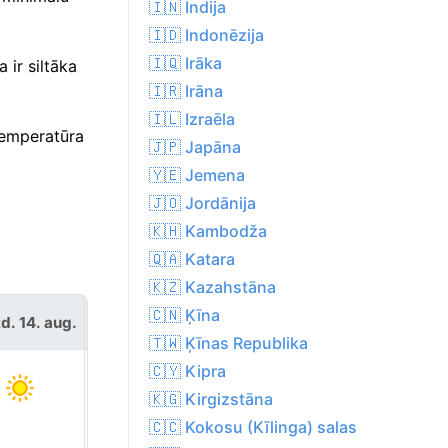
🇮🇳 Indija
🇮🇩 Indonēzija
🇮🇶 Irāka
 ir siltāka
🇮🇷 Irāna
🇮🇱 Izraēla
temperatūra
🇯🇵 Japāna
🇾🇪 Jemena
🇯🇴 Jordānija
🇰🇭 Kambodža
🇶🇦 Katara
🇰🇿 Kazahstāna
🇨🇳 Ķīna
d. 14. aug.
sestd. 15. aug.
🇹🇼 Ķīnas Republika
🇨🇾 Kipra
🇰🇬 Kirgizstāna
🇨🇨 Kokosu (Kīlinga) salas