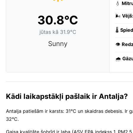
💧
Mitr
30.8°C
🌬️
Vējš
🌡️
Spied
jūtas kā 31.9°C
Sunny
👁️
Redz
🌧️
Gāzu
Kādi laikapstākļi pašlaik ir Antalja?
Antalja patiešām ir karsts: 31°C un skaidras debesis. Ir
32°C.
Gaisa kvalitāte šobrīd ir laba (ASV EPA indekss 1, PM2.5