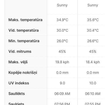
Sunny
Sunny
Maks. temperatūra
34.9°C
35.6°C
Vid. temperatūra
30.0°C
30.4°C
Min. temperatūra
26.0°C
26.6°C
Vid. mitrums
45%
45%
Maks. vējš
19.8 kph
18.4 kph
Kopējie nokrišņi
0.0 mm
0.0 mm
UV indekss
9.0
10.0
Saullēkts
06:09 AM
06:10 AM
Saulriets
07:56 PM
07:55 PM