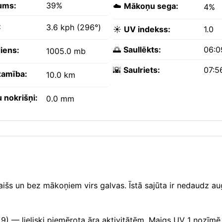
ums:
39%
☁️
Mākoņu sega:
4%
:
3.6 kph (296°)
☀️
UV indekss:
1.0
🌅
Saullēkts:
06:0
iens:
1005.0 mb
🌇
Saulriets:
07:5
amība:
10.0 km
 nokrišņi:
0.0 mm
 gaišs un bez mākoņiem virs galvas. Īstā sajūta ir nedaudz 
 9) — lieliski piemērota āra aktivitātēm. Maigs UV 1 nozīm