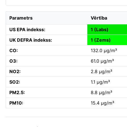
Parametrs
Vērtība
US EPA indekss:
1 (Labs)
UK DEFRA indekss:
1 (Zems)
CO:
132.0 µg/m³
O3:
61.0 µg/m³
NO2:
2.8 µg/m³
SO2:
1.1 µg/m³
PM2.5:
8.8 µg/m³
PM10:
15.4 µg/m³