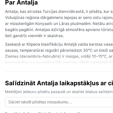
Par Antalja
Antalja, kas atrodas Turcijas dienvidkrastā, ir pilsēta, ku
Vidusjūras reģiona dārgakmens lepojas ar seno ostu rajonu 
ar mūsdienīgām Konyaaltı un Lāras pludmalēm. Netālu atr
bagāto pagātni. Antaljas dzīvīgā atmosfēra apvieno tūristu
šeit gandrīz vienmēr ir skaidras.
Saskaņā ar Köpena klasifikāciju Antaljā valda karstas vasar
sausas, temperatūrai regulāri pārsniedzot 30°C un bieži sa
Ziemas (decembris–februāris) ir maigas, vidēji 10–15°C, a
koncentrējas no novembra līdz martam, tādēļ ceļasomā jāi
gan viegla jaka vēsākiem vakariem un lietussargs ziemai.
Labākais laiks apmeklējumam laikapstākļu ziņā ir pavasaris
Salīdzināt Antalja laikapstākļus ar ci
patīkama un tūristu plūsma mazāka. Vasarā var piedzīvot īs
sniegs ir retums. Reizēm no Sahāras tuksneša atceļo sauss,
Meklējiet jebkuru pilsētu pasaulē un skatiet blakus salīd
pavasarī un rudenī. Viesuļvētras vai musoni šeit nav sasto