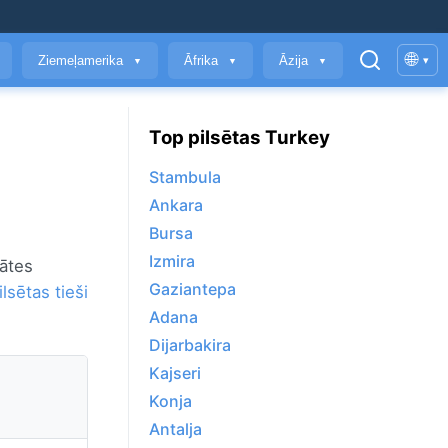
🌐
Ziemeļamerika
Āfrika
Āzija
▾
▼
▼
▼
Top pilsētas Turkey
Stambula
Ankara
Bursa
Izmira
tātes
Gaziantepa
lsētas tieši
Adana
Dijarbakira
Kajseri
Konja
Antalja