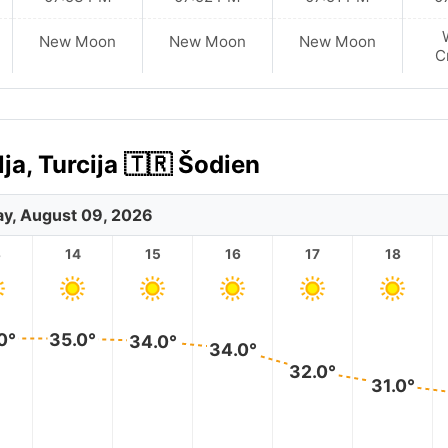
New Moon
New Moon
New Moon
C
a, Turcija 🇹🇷 Šodien
y, August 09, 2026
3
14
15
16
17
18
0°
35.0°
34.0°
34.0°
32.0°
31.0°