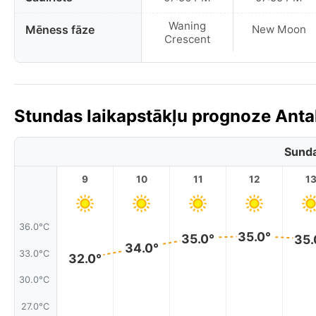
Waning
Mēness fāze
New Moon
Crescent
Stundas laikapstākļu prognoze Antalj
Sunda
9
10
11
12
1
36.0°C
35.0°
35.0°
35.
34.0°
33.0°C
32.0°
30.0°C
27.0°C