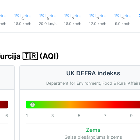
etus
1% Lietus
1% Lietus
1% Lietus
1% Lietus
1% Lietus
↑
↑
↑
↑
↑
↑
km/h
18.0 km/h
20.0 km/h
18.0 km/h
12.0 km/h
9.0 km/h
urcija 🇹🇷 (AQI)
UK DEFRA indekss
Department for Environment, Food & Rural Affair
1
6
1
3
5
7
9
Zems
Gaisa piesārņojums ir zems