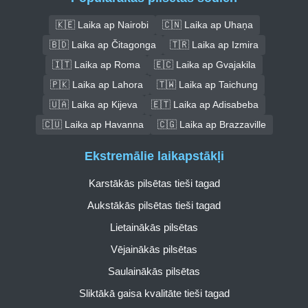
🇰🇪 Laika ap Nairobi
🇨🇳 Laika ap Uhaņa
🇧🇩 Laika ap Čitagonga
🇹🇷 Laika ap Izmira
🇮🇹 Laika ap Roma
🇪🇨 Laika ap Gvajakila
🇵🇰 Laika ap Lahora
🇹🇼 Laika ap Taichung
🇺🇦 Laika ap Kijeva
🇪🇹 Laika ap Adisabeba
🇨🇺 Laika ap Havanna
🇨🇬 Laika ap Brazzaville
Ekstremālie laikapstākļi
Karstākās pilsētas tieši tagad
Aukstākās pilsētas tieši tagad
Lietainākās pilsētas
Vējainākās pilsētas
Saulainākās pilsētas
Sliktākā gaisa kvalitāte tieši tagad