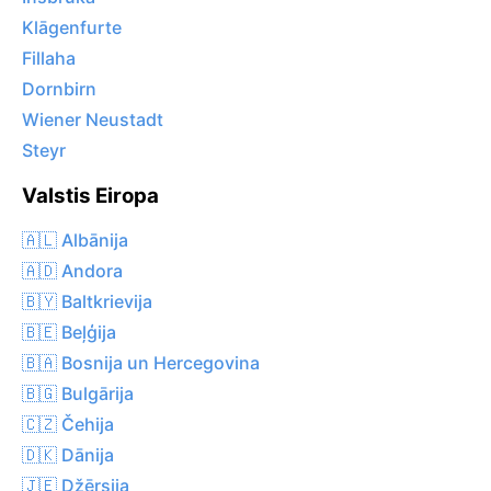
Klāgenfurte
Fillaha
Dornbirn
Wiener Neustadt
Steyr
Valstis Eiropa
🇦🇱 Albānija
🇦🇩 Andora
🇧🇾 Baltkrievija
🇧🇪 Beļģija
🇧🇦 Bosnija un Hercegovina
🇧🇬 Bulgārija
🇨🇿 Čehija
🇩🇰 Dānija
🇯🇪 Džērsija