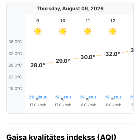
Thursday, August 06, 2026
9
10
11
12
1
36.0°C
33.
32.0°
32.0°C
30.0°
29.0°
28.0°
28.0°C
23.0°C
19.0°C
2% Lietus
1% Lietus
1% Lietus
1% Lietus
1% Li
↑
↑
↑
↑
17.0 km/h
17.0 km/h
16.0 km/h
16.0 km/h
13.0 
Gaisa kvalitātes indekss (AQI)