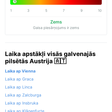
1
1
3
5
7
9
10
Zems
Gaisa piesārņojums ir zems
Laika apstākļi visās galvenajās
pilsētās Austrija 🇦🇹
Laika ap Vienna
Laika ap Graca
Laika ap Linca
Laika ap Zalcburga
Laika ap Insbruka
Laika ap Klāgenfurte