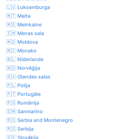
🇱🇺 Luksemburga
🇲🇹 Malta
🇲🇪 Melnkalne
🇮🇲 Menas sala
🇲🇩 Moldova
🇲🇨 Monako
🇳🇱 Nīderlande
🇳🇴 Norvēģija
🇦🇽 Olandes salas
🇵🇱 Polija
🇵🇹 Portugāle
🇷🇴 Rumānija
🇸🇲 Sanmarīno
🇷🇸 Serbia and Montenegro
🇷🇸 Serbija
🇸🇰 Slovākija