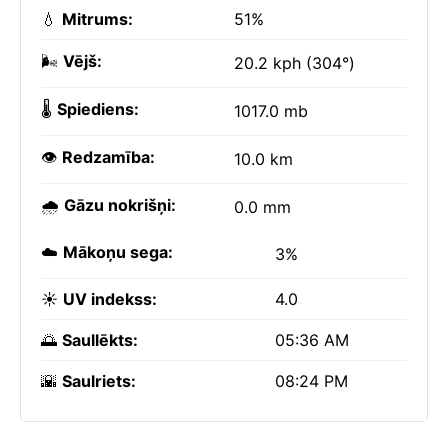
💧
Mitrums:
51%
🌬️
Vējš:
20.2 kph (304°)
🌡️
Spiediens:
1017.0 mb
👁️
Redzamība:
10.0 km
🌧️
Gāzu nokrišņi:
0.0 mm
☁️
Mākoņu sega:
3%
☀️
UV indekss:
4.0
🌅
Saullēkts:
05:36 AM
🌇
Saulriets:
08:24 PM