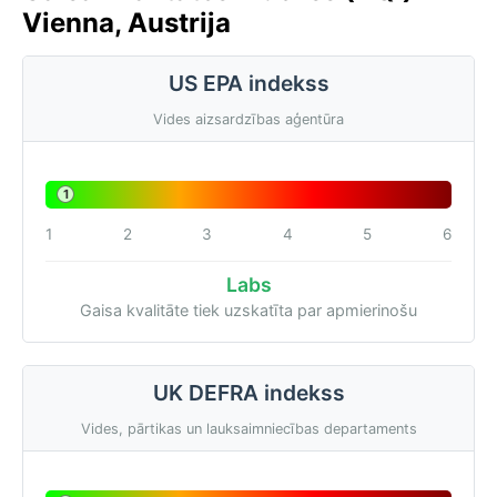
Vienna, Austrija
US EPA indekss
Vides aizsardzības aģentūra
1
1
2
3
4
5
6
Labs
Gaisa kvalitāte tiek uzskatīta par apmierinošu
UK DEFRA indekss
Vides, pārtikas un lauksaimniecības departaments