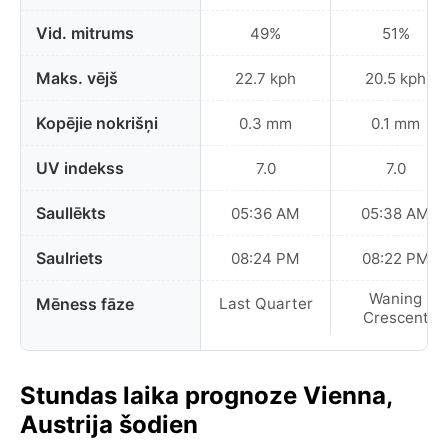
Vid. mitrums
49%
51%
Maks. vējš
22.7 kph
20.5 kph
Kopējie nokrišņi
0.3 mm
0.1 mm
UV indekss
7.0
7.0
Saullēkts
05:36 AM
05:38 AM
Saulriets
08:24 PM
08:22 PM
Waning
Mēness fāze
Last Quarter
Crescent
Stundas laika prognoze Vienna,
Austrija šodien