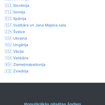
🇸🇮 Slovēnija
🇫🇮 Somija
🇪🇸 Spānija
🇸🇯 Svalbāra un Jana Majena sala
🇨🇭 Šveice
🇺🇦 Ukraina
🇭🇺 Ungārija
🇩🇪 Vācija
🇻🇦 Vatikāns
🇲🇰 Ziemeļmaķedonija
🇸🇪 Zviedrija
Populārākās pilsētas šodien