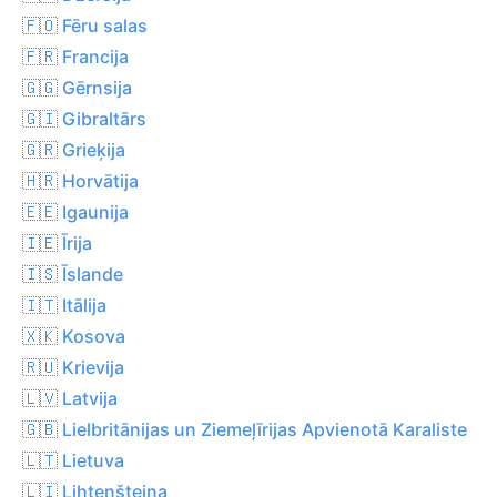
🇫🇴 Fēru salas
🇫🇷 Francija
🇬🇬 Gērnsija
🇬🇮 Gibraltārs
🇬🇷 Grieķija
🇭🇷 Horvātija
🇪🇪 Igaunija
🇮🇪 Īrija
🇮🇸 Īslande
🇮🇹 Itālija
🇽🇰 Kosova
🇷🇺 Krievija
🇱🇻 Latvija
🇬🇧 Lielbritānijas un Ziemeļīrijas Apvienotā Karaliste
🇱🇹 Lietuva
🇱🇮 Lihtenšteina