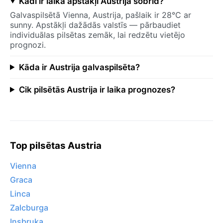
Kādi ir laika apstākļi Austrija šobrīd?
Galvaspilsētā Vienna, Austrija, pašlaik ir 28°C ar
sunny. Apstākļi dažādās valstīs — pārbaudiet
individuālas pilsētas zemāk, lai redzētu vietējo
prognozi.
Kāda ir Austrija galvaspilsēta?
Cik pilsētās Austrija ir laika prognozes?
Top pilsētas Austria
Vienna
Graca
Linca
Zalcburga
Insbruka