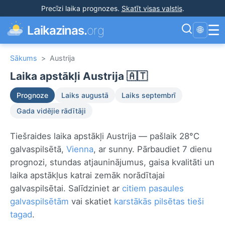
Precīzi laika prognozes
.
Skatīt visas valstis
.
☰
Laikazinas.
org
🌐
Sākums
>
Austrija
Laika apstākļi Austrija 🇦🇹
Prognoze
Laiks augustā
Laiks septembrī
Gada vidējie rādītāji
Tiešraides laika apstākļi Austrija — pašlaik 28°C
galvaspilsētā,
Vienna
, ar sunny. Pārbaudiet 7 dienu
prognozi, stundas atjauninājumus, gaisa kvalitāti un
laika apstākļus katrai zemāk norādītajai
galvaspilsētai. Salīdziniet ar
citiem pasaules
galvaspilsētām
vai skatiet
karstākās pilsētas tieši
tagad
.