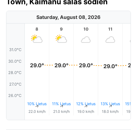
Town, Kaimanu salas šodien
Saturday, August 08, 2026
8
9
10
11
1
31.0°C
30.0°C
29.0°
29.0°
29.0°
29.
29.0°
28.0°C
27.0°C
26.0°C
10% Lietus
11% Lietus
12% Lietus
13% Lietus
15% Li
↑
↑
↑
↑
22.0 km/h
21.0 km/h
19.0 km/h
18.0 km/h
19.0 