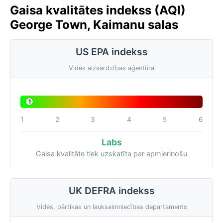
Gaisa kvalitātes indekss (AQI)
George Town, Kaimanu salas
US EPA indekss
Vides aizsardzības aģentūra
1
1
2
3
4
5
6
Labs
Gaisa kvalitāte tiek uzskatīta par apmierinošu
UK DEFRA indekss
Vides, pārtikas un lauksaimniecības departaments