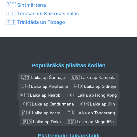
🇸🇽 Sintmārtena
🇹🇨 Tērksas un Kaikosas salas
🇹🇹 Trinidāda un Tobago
Populārākās pilsētas šodien
🇨🇳 Laika ap Šanhaja
🇺🇬 Laika ap Kampala
🇿🇦 Laika ap Keiptauna
🇦🇺 Laika ap Sidneja
🇰🇪 Laika ap Nairobi
🇭🇰 Laika ap Hong Kong
🇸🇩 Laika ap Omdurmāna
🇨🇳 Laika ap Jilin
🇬🇭 Laika ap Accra
🇮🇩 Laika ap Tangerang
🇧🇩 Laika ap Daka
🇸🇴 Laika ap Mogadīšo
Ekstremālie laikapstākļi