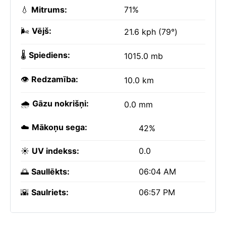
💧
Mitrums:
71%
🌬️
Vējš:
21.6 kph (79°)
🌡️
Spiediens:
1015.0 mb
👁️
Redzamība:
10.0 km
🌧️
Gāzu nokrišņi:
0.0 mm
☁️
Mākoņu sega:
42%
☀️
UV indekss:
0.0
🌅
Saullēkts:
06:04 AM
🌇
Saulriets:
06:57 PM