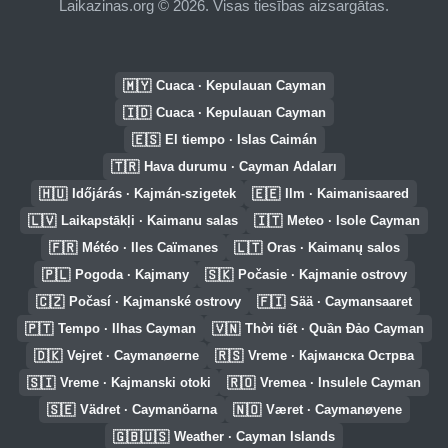
Laikazinas.org © 2026. Visas tiesības aizsargātas.
🇲🇾
Cuaca · Kepulauan Cayman
🇮🇩
Cuaca · Kepulauan Cayman
🇪🇸
El tiempo · Islas Caimán
🇹🇷
Hava durumu · Cayman Adaları
🇭🇺
🇪🇪
Időjárás · Kajmán-szigetek
Ilm · Kaimanisaared
🇱🇻
🇮🇹
Laikapstākļi · Kaimanu salas
Meteo · Isole Cayman
🇫🇷
🇱🇹
Météo · Iles Caïmanes
Oras · Kaimanų salos
🇵🇱
🇸🇰
Pogoda · Kajmany
Počasie · Kajmanie ostrovy
🇨🇿
🇫🇮
Počasí · Kajmanské ostrovy
Sää · Caymansaaret
🇵🇹
🇻🇳
Tempo · Ilhas Cayman
Thời tiết · Quần Đảo Cayman
🇩🇰
🇷🇸
Vejret · Caymanøerne
Vreme · Кајманска Острва
🇸🇮
🇷🇴
Vreme · Kajmanski otoki
Vremea · Insulele Cayman
🇸🇪
🇳🇴
Vädret · Caymanöarna
Været · Caymanøyene
🇬🇧🇺🇸
Weather · Cayman Islands