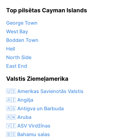
Top pilsētas Cayman Islands
George Town
West Bay
Bodden Town
Hell
North Side
East End
Valstis Ziemeļamerika
🇺🇸 Amerikas Savienotās Valstis
🇦🇮 Angilja
🇦🇬 Antigva un Barbuda
🇦🇼 Aruba
🇻🇮 ASV Virdžīnas
🇧🇸 Bahamu salas