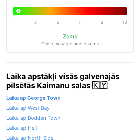
1
1
3
5
7
9
10
Zems
Gaisa piesārņojums ir zems
Laika apstākļi visās galvenajās
pilsētās Kaimanu salas 🇰🇾
Laika ap George Town
Laika ap West Bay
Laika ap Bodden Town
Laika ap Hell
Laika ap North Side