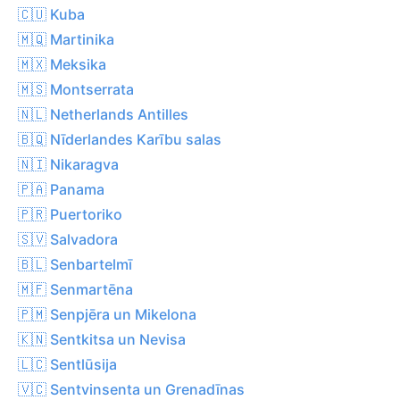
🇨🇺 Kuba
🇲🇶 Martinika
🇲🇽 Meksika
🇲🇸 Montserrata
🇳🇱 Netherlands Antilles
🇧🇶 Nīderlandes Karību salas
🇳🇮 Nikaragva
🇵🇦 Panama
🇵🇷 Puertoriko
🇸🇻 Salvadora
🇧🇱 Senbartelmī
🇲🇫 Senmartēna
🇵🇲 Senpjēra un Mikelona
🇰🇳 Sentkitsa un Nevisa
🇱🇨 Sentlūsija
🇻🇨 Sentvinsenta un Grenadīnas