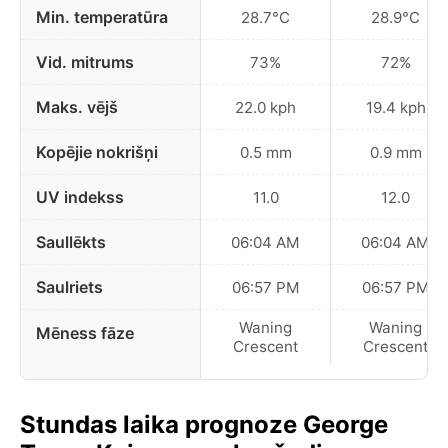
Min. temperatūra
28.7°C
28.9°C
Vid. mitrums
73%
72%
Maks. vējš
22.0 kph
19.4 kph
Kopējie nokrišņi
0.5 mm
0.9 mm
UV indekss
11.0
12.0
Saullēkts
06:04 AM
06:04 AM
Saulriets
06:57 PM
06:57 PM
Waning
Waning
Mēness fāze
Crescent
Crescent
Stundas laika prognoze George