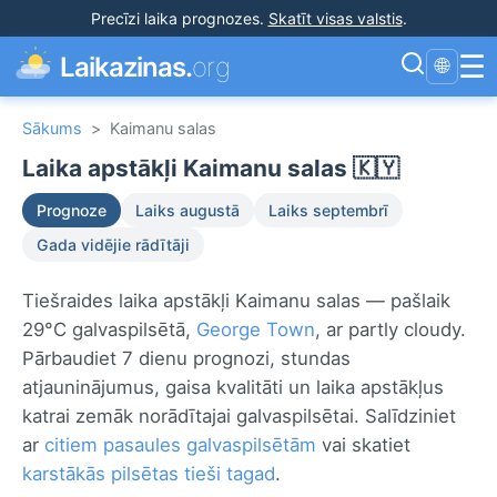
Precīzi laika prognozes
.
Skatīt visas valstis
.
☰
Laikazinas.
org
🌐
Sākums
>
Kaimanu salas
Laika apstākļi Kaimanu salas 🇰🇾
Prognoze
Laiks augustā
Laiks septembrī
Gada vidējie rādītāji
Tiešraides laika apstākļi Kaimanu salas — pašlaik
29°C galvaspilsētā,
George Town
, ar partly cloudy.
Pārbaudiet 7 dienu prognozi, stundas
atjauninājumus, gaisa kvalitāti un laika apstākļus
katrai zemāk norādītajai galvaspilsētai. Salīdziniet
ar
citiem pasaules galvaspilsētām
vai skatiet
karstākās pilsētas tieši tagad
.