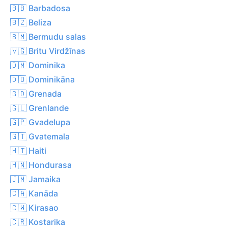
🇧🇧 Barbadosa
🇧🇿 Beliza
🇧🇲 Bermudu salas
🇻🇬 Britu Virdžīnas
🇩🇲 Dominika
🇩🇴 Dominikāna
🇬🇩 Grenada
🇬🇱 Grenlande
🇬🇵 Gvadelupa
🇬🇹 Gvatemala
🇭🇹 Haiti
🇭🇳 Hondurasa
🇯🇲 Jamaika
🇨🇦 Kanāda
🇨🇼 Kirasao
🇨🇷 Kostarika