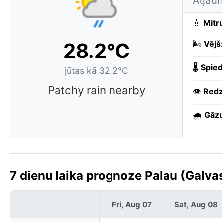
Atjau
💧
Mitr
28.2°C
🌬️
Vējš
🌡️
Spied
jūtas kā 32.2°C
Patchy rain nearby
👁️
Redz
🌧️
Gāzu
7 dienu laika prognoze Palau (Galvas
Fri, Aug 07
Sat, Aug 08