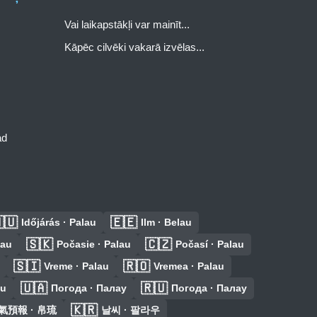
Vai laikapstākļi var mainīt...
Kāpēc cilvēki vakarā izvēlas...
ad
🇺
🇪🇪
Időjárás · Palau
Ilm · Belau
🇸🇰
🇨🇿
lau
Počasie · Palau
Počasí · Palau
🇸🇮
🇷🇴
Vreme · Palau
Vremea · Palau
🇺🇦
🇷🇺
au
Погода · Палау
Погода · Палау
🇰🇷
氣預報 · 帛琉
날씨 · 팔라우