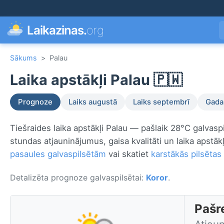
Laikazinas.
org
Sākums
>
Palau
Laika apstākļi Palau 🇵🇼
Prognoze
Laiks augustā
Laiks septembrī
Gada 
Tiešraides laika apstākļi Palau — pašlaik 28°C galvasp
stundas atjauninājumus, gaisa kvalitāti un laika apstākļ
pasaules galvaspilsētām
vai skatiet
karstākās pilsētas 
Detalizēta prognoze galvaspilsētai:
Koror
.
Pašre