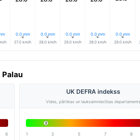
 mm
0.0 mm
0.0 mm
0.0 mm
0.0 mm
0.0 mm
↑
↑
↑
↑
↑
↑
km/h
27.0 km/h
28.0 km/h
29.0 km/h
28.0 km/h
29.0 km/h
, Palau
UK DEFRA indekss
Vides, pārtikas un lauksaimniecības departament
2
6
1
3
5
7
9