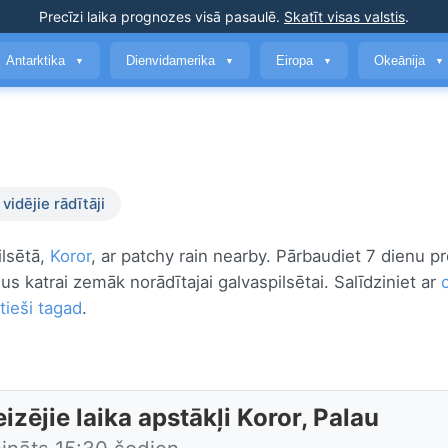
Precīzi laika prognozes
visā pasaulē
.
Skatīt visas valstis
.
Antarktika
Dienvidamerika
Eiropa
Okeānija
▼
▼
▼
▼
vidējie rādītāji
ilsētā,
Koror
, ar patchy rain nearby. Pārbaudiet 7 dienu p
us katrai zemāk norādītajai galvaspilsētai. Salīdziniet ar
tieši tagad
.
izējie laika apstākļi Koror, Palau