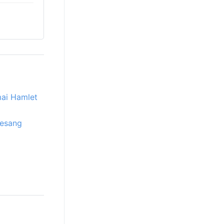
ai Hamlet
besang