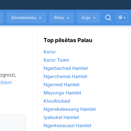
🌐
Ziemeļamerika
Āfrika
Āzija
▾
▼
▼
▼
Top pilsētas Palau
Koror
Koror Town
Ngerbeched Hamlet
rognozi,
Ngerchemai Hamlet
citiem
Ngermid Hamlet
Meyungs Hamlet
Kloulklubed
Ngerekebesang Hamlet
Iyebukel Hamlet
Ngerkeseuaol Hamlet