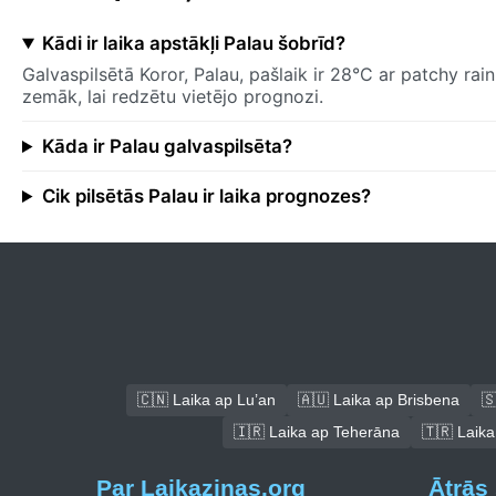
Kādi ir laika apstākļi Palau šobrīd?
Galvaspilsētā Koror, Palau, pašlaik ir 28°C ar patchy rai
zemāk, lai redzētu vietējo prognozi.
Kāda ir Palau galvaspilsēta?
Cik pilsētās Palau ir laika prognozes?
🇨🇳 Laika ap Lu’an
🇦🇺 Laika ap Brisbena
🇸
🇮🇷 Laika ap Teherāna
🇹🇷 Laika
Par Laikazinas.org
Ātrās 