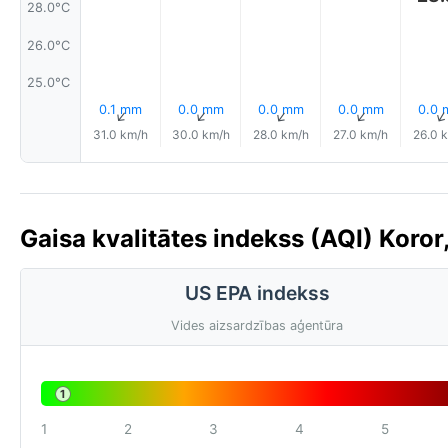
28.0°C
26.0°C
25.0°C
0.1 mm
0.0 mm
0.0 mm
0.0 mm
0.0
↑
↑
↑
↑
31.0 km/h
30.0 km/h
28.0 km/h
27.0 km/h
26.0 
Gaisa kvalitātes indekss (AQI) Koror
US EPA indekss
Vides aizsardzības aģentūra
1
1
2
3
4
5