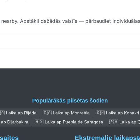
n nearby. Apstākļi dažādās valstīs — pārbaudiet individuālas
Populārākās pilsētas šodien
🇦 Laika ap Rijāda
🇨🇦 Laika ap Monreāla
🇬🇳 Laika ap Konakri
 ap Dijarbakira
🇲🇽 Laika ap Puebla de Saragosa
🇵🇭 Laika ap 
saites
Ekstremālie laikapst