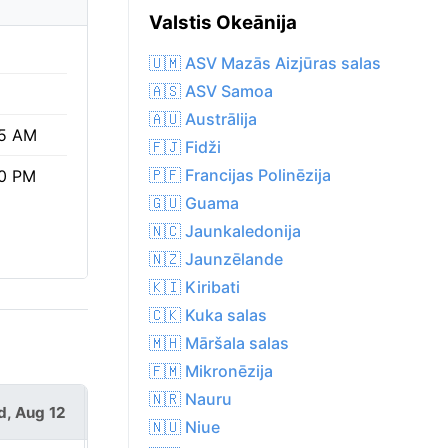
Valstis Okeānija
🇺🇲 ASV Mazās Aizjūras salas
🇦🇸 ASV Samoa
🇦🇺 Austrālija
5 AM
🇫🇯 Fidži
🇵🇫 Francijas Polinēzija
0 PM
🇬🇺 Guama
🇳🇨 Jaunkaledonija
🇳🇿 Jaunzēlande
🇰🇮 Kiribati
🇨🇰 Kuka salas
🇲🇭 Māršala salas
🇫🇲 Mikronēzija
🇳🇷 Nauru
, Aug 12
Thu, Aug 13
🇳🇺 Niue