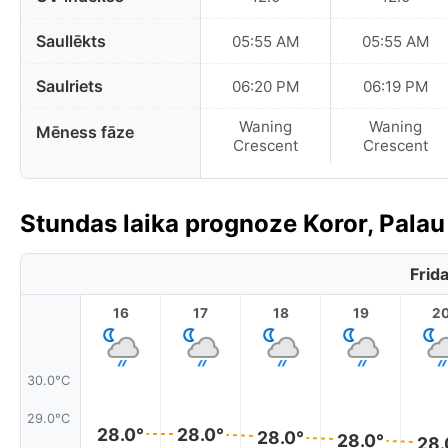
Saullēkts
05:55 AM
05:55 AM
Saulriets
06:20 PM
06:19 PM
Waning
Waning
Mēness fāze
Crescent
Crescent
Stundas laika prognoze Koror, Palau
Frid
16
17
18
19
2
30.0°C
29.0°C
28.0°
28.0°
28.0°
28.0°
28.