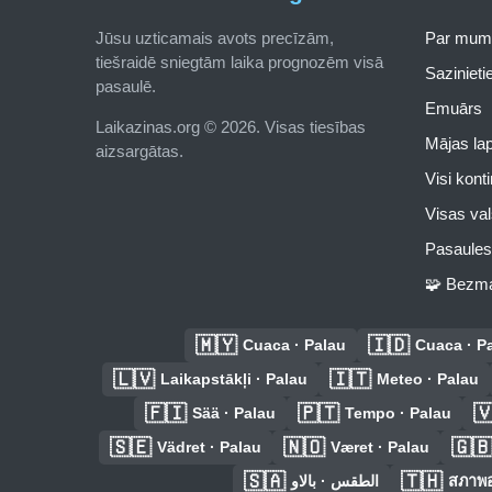
Jūsu uzticamais avots precīzām,
Par mum
tiešraidē sniegtām laika prognozēm visā
Saziniet
pasaulē.
Emuārs
Laikazinas.org © 2026. Visas tiesības
Mājas la
aizsargātas.
Visi kont
Visas val
Pasaules 
🧩 Bezma
🇲🇾
🇮🇩
Cuaca · Palau
Cuaca · P
🇱🇻
🇮🇹
Laikapstākļi · Palau
Meteo · Palau
🇫🇮
🇵🇹

Sää · Palau
Tempo · Palau
🇸🇪
🇳🇴
🇬
Vädret · Palau
Været · Palau
🇸🇦
🇹🇭
الطقس · بالاو
สภาพอ