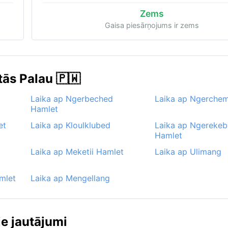
Zems
Gaisa piesārņojums ir zems
tās Palau 🇵🇼
Laika ap Ngerbeched
Laika ap Ngerchem
Hamlet
et
Laika ap Kloulklubed
Laika ap Ngereke
Hamlet
Laika ap Meketii Hamlet
Laika ap Ulimang
mlet
Laika ap Mengellang
ie jautājumi