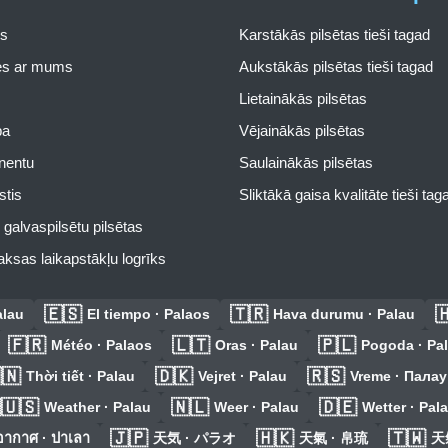
s
Karstākās pilsētas tieši tagad
ies ar mums
Aukstākās pilsētas tieši tagad
Lietainākās pilsētas
pa
Vējainākās pilsētas
inentu
Saulainākās pilsētas
stis
Sliktākā gaisa kvalitāte tieši tag
galvaspilsētu pilsētas
ksas laikapstākļu logrīks
🇪🇸
🇹🇷

alau
El tiempo · Palaos
Hava durumu · Palau
🇫🇷
🇱🇹
🇵🇱
Météo · Palaos
Oras · Palau
Pogoda · Pa
🇳
🇩🇰
🇷🇸
Thời tiết · Palau
Vejret · Palau
Vreme · Палау
🇺🇸
🇳🇱
🇩🇪
Weather · Palau
Weer · Palau
Wetter · Pal
🇯🇵
🇭🇰
🇹🇼
ากาศ · ปาเลา
天気 · パラオ
天氣 · 帛琉
天