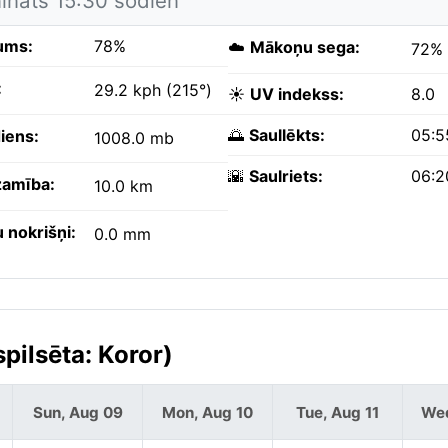
nināts 15:30 šodien
ums:
78%
☁️
Mākoņu sega:
72%
:
29.2 kph (215°)
☀️
UV indekss:
8.0
🌅
Saullēkts:
05:5
iens:
1008.0 mb
🌇
Saulriets:
06:2
amība:
10.0 km
 nokrišņi:
0.0 mm
pilsēta: Koror)
Sun, Aug 09
Mon, Aug 10
Tue, Aug 11
Wed