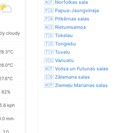
🇳🇫 Norfolkas sala
🇵🇬 Papua-Jaungvineja
🇵🇳 Pitkērnas salas
🇼🇸 Rietumsamoa
Patchy rain
tly cloudy
🇹🇰 Tokelau
nearby
🇹🇴 Tongiešu
28.3°C
28.3°C
🇹🇻 Tuvalu
🇻🇺 Vanuatu
28.0°C
27.9°C
🇼🇫 Volisa un Futunas salas
🇸🇧 Zālamana salas
27.6°C
27.7°C
🇲🇵 Ziemeļu Marianas salas
82%
84%
5.6 kph
22.7 kph
0.0 mm
2.7 mm
1.0
1.0