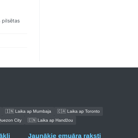
 pilsētas
🇮🇳 Laika ap Mumbaja
🇨🇦 Laika ap Toronto
Quezon City
🇨🇳 Laika ap Handžou
ākļi
Jaunākie emuāra raksti