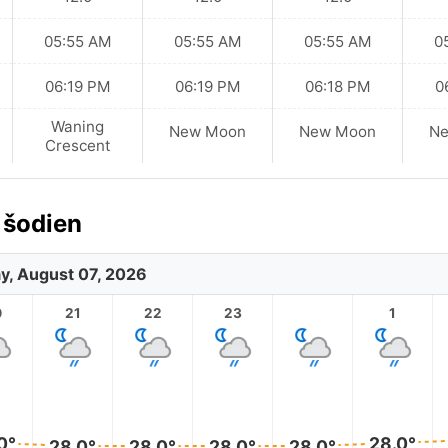
05:55 AM
05:55 AM
05:55 AM
0
06:19 PM
06:19 PM
06:18 PM
0
Waning
New Moon
New Moon
N
Crescent
 šodien
ay, August 07, 2026
0
21
22
23
1
0°
28.0°
28.0°
28.0°
28.0°
28.0°