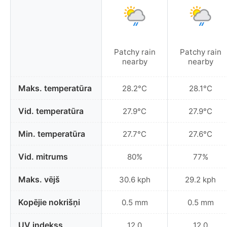
Patchy rain
Patchy rain
nearby
nearby
Maks. temperatūra
28.2°C
28.1°C
Vid. temperatūra
27.9°C
27.9°C
Min. temperatūra
27.7°C
27.6°C
Vid. mitrums
80%
77%
Maks. vējš
30.6 kph
29.2 kph
Kopējie nokrišņi
0.5 mm
0.5 mm
UV indekss
12.0
12.0