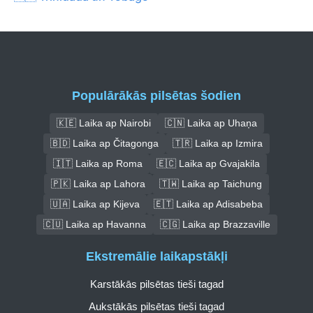
Populārākās pilsētas šodien
🇰🇪 Laika ap Nairobi
🇨🇳 Laika ap Uhaņa
🇧🇩 Laika ap Čitagonga
🇹🇷 Laika ap Izmira
🇮🇹 Laika ap Roma
🇪🇨 Laika ap Gvajakila
🇵🇰 Laika ap Lahora
🇹🇼 Laika ap Taichung
🇺🇦 Laika ap Kijeva
🇪🇹 Laika ap Adisabeba
🇨🇺 Laika ap Havanna
🇨🇬 Laika ap Brazzaville
Ekstremālie laikapstākļi
Karstākās pilsētas tieši tagad
Aukstākās pilsētas tieši tagad