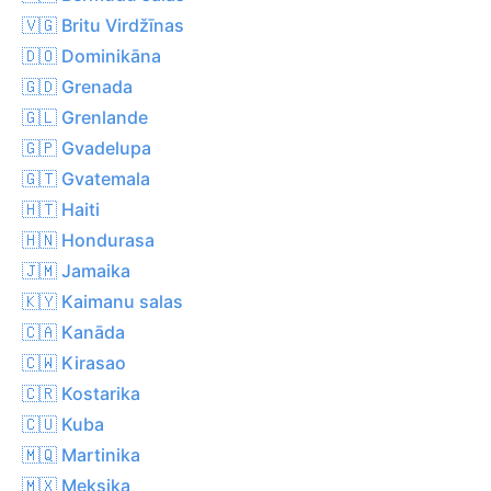
🇻🇬 Britu Virdžīnas
🇩🇴 Dominikāna
🇬🇩 Grenada
🇬🇱 Grenlande
🇬🇵 Gvadelupa
🇬🇹 Gvatemala
🇭🇹 Haiti
🇭🇳 Hondurasa
🇯🇲 Jamaika
🇰🇾 Kaimanu salas
🇨🇦 Kanāda
🇨🇼 Kirasao
🇨🇷 Kostarika
🇨🇺 Kuba
🇲🇶 Martinika
🇲🇽 Meksika