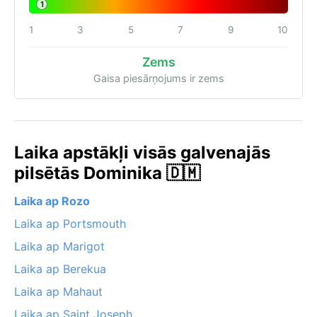
1
1
3
5
7
9
10
Zems
Gaisa piesārņojums ir zems
Laika apstākļi visās galvenajās
pilsētās Dominika 🇩🇲
Laika ap Rozo
Laika ap Portsmouth
Laika ap Marigot
Laika ap Berekua
Laika ap Mahaut
Laika ap Saint Joseph