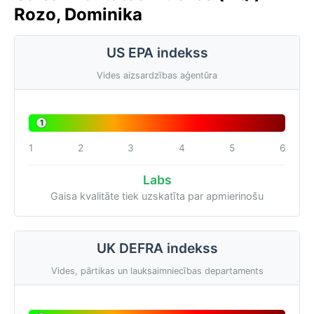
Rozo, Dominika
US EPA indekss
Vides aizsardzības aģentūra
1
1
2
3
4
5
6
Labs
Gaisa kvalitāte tiek uzskatīta par apmierinošu
UK DEFRA indekss
Vides, pārtikas un lauksaimniecības departaments