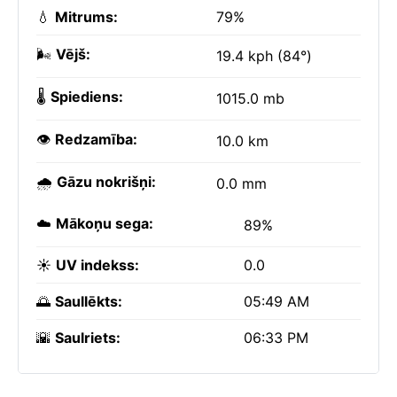
💧
Mitrums:
79%
🌬️
Vējš:
19.4 kph (84°)
🌡️
Spiediens:
1015.0 mb
👁️
Redzamība:
10.0 km
🌧️
Gāzu nokrišņi:
0.0 mm
☁️
Mākoņu sega:
89%
☀️
UV indekss:
0.0
🌅
Saullēkts:
05:49 AM
🌇
Saulriets:
06:33 PM