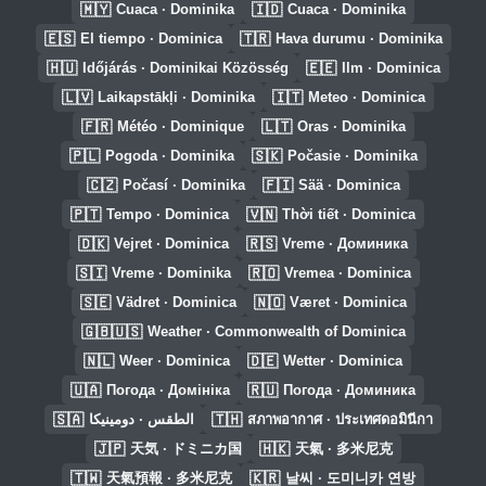
🇲🇾
🇮🇩
Cuaca · Dominika
Cuaca · Dominika
🇪🇸
🇹🇷
El tiempo · Dominica
Hava durumu · Dominika
🇭🇺
🇪🇪
Időjárás · Dominikai Közösség
Ilm · Dominica
🇱🇻
🇮🇹
Laikapstākļi · Dominika
Meteo · Dominica
🇫🇷
🇱🇹
Météo · Dominique
Oras · Dominika
🇵🇱
🇸🇰
Pogoda · Dominika
Počasie · Dominika
🇨🇿
🇫🇮
Počasí · Dominika
Sää · Dominica
🇵🇹
🇻🇳
Tempo · Dominica
Thời tiết · Dominica
🇩🇰
🇷🇸
Vejret · Dominica
Vreme · Доминика
🇸🇮
🇷🇴
Vreme · Dominika
Vremea · Dominica
🇸🇪
🇳🇴
Vädret · Dominica
Været · Dominica
🇬🇧🇺🇸
Weather · Commonwealth of Dominica
🇳🇱
🇩🇪
Weer · Dominica
Wetter · Dominica
🇺🇦
🇷🇺
Погода · Домініка
Погода · Доминика
🇸🇦
🇹🇭
الطقس · دومينيكا
สภาพอากาศ · ประเทศดอมินีกา
🇯🇵
🇭🇰
天気 · ドミニカ国
天氣 · 多米尼克
🇹🇼
🇰🇷
天氣預報 · 多米尼克
날씨 · 도미니카 연방