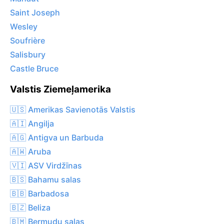
Saint Joseph
Wesley
Soufrière
Salisbury
Castle Bruce
Valstis Ziemeļamerika
🇺🇸 Amerikas Savienotās Valstis
🇦🇮 Angilja
🇦🇬 Antigva un Barbuda
🇦🇼 Aruba
🇻🇮 ASV Virdžīnas
🇧🇸 Bahamu salas
🇧🇧 Barbadosa
🇧🇿 Beliza
🇧🇲 Bermudu salas