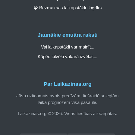
🧩 Bezmaksas laikapstākļu logrīks
Jaunākie emuāra raksti
Vai laikapstākļi var mainīt...
Kāpēc cilvēki vakarā izvēlas...
Par Laikazinas.org
Jūsu uzticamais avots precīzām, tiešraidē sniegtām
laika prognozēm visā pasaulē.
Laikazinas.org © 2026. Visas tiesības aizsargātas.