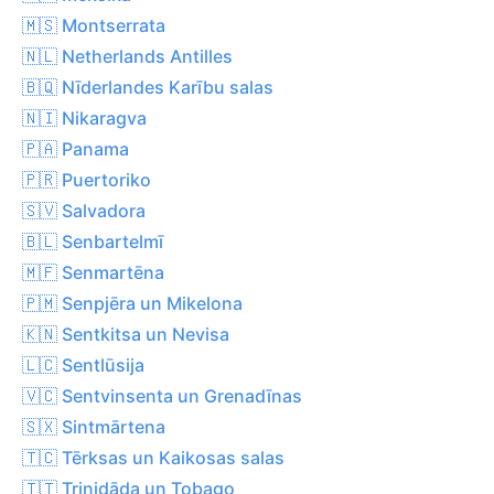
🇲🇸 Montserrata
🇳🇱 Netherlands Antilles
🇧🇶 Nīderlandes Karību salas
🇳🇮 Nikaragva
🇵🇦 Panama
🇵🇷 Puertoriko
🇸🇻 Salvadora
🇧🇱 Senbartelmī
🇲🇫 Senmartēna
🇵🇲 Senpjēra un Mikelona
🇰🇳 Sentkitsa un Nevisa
🇱🇨 Sentlūsija
🇻🇨 Sentvinsenta un Grenadīnas
🇸🇽 Sintmārtena
🇹🇨 Tērksas un Kaikosas salas
🇹🇹 Trinidāda un Tobago