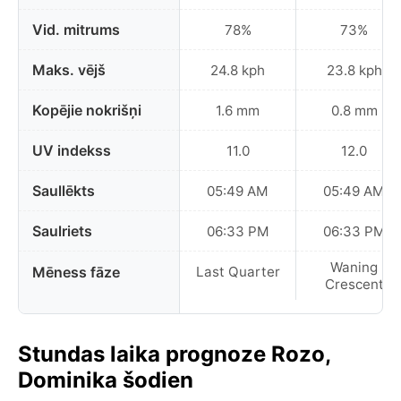
Vid. mitrums
78%
73%
Maks. vējš
24.8 kph
23.8 kph
Kopējie nokrišņi
1.6 mm
0.8 mm
UV indekss
11.0
12.0
Saullēkts
05:49 AM
05:49 AM
Saulriets
06:33 PM
06:33 PM
Waning
Mēness fāze
Last Quarter
Crescent
Stundas laika prognoze Rozo,
Dominika šodien