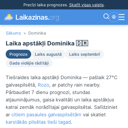
Precīzi laika prognozes
.
Skatīt visas valstis
.
☰
Laikazinas.
org
🌐
Sākums
>
Dominika
Laika apstākļi Dominika 🇩🇲
Prognoze
Laiks augustā
Laiks septembrī
Gada vidējie rādītāji
Tiešraides laika apstākļi Dominika — pašlaik 27°C
galvaspilsētā,
Rozo
, ar patchy rain nearby.
Pārbaudiet 7 dienu prognozi, stundas
atjauninājumus, gaisa kvalitāti un laika apstākļus
katrai zemāk norādītajai galvaspilsētai. Salīdziniet
ar
citiem pasaules galvaspilsētām
vai skatiet
karstākās pilsētas tieši tagad
.