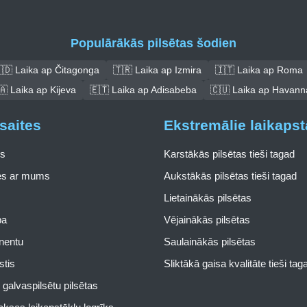
Populārākās pilsētas šodien
🇩 Laika ap Čitagonga
🇹🇷 Laika ap Izmira
🇮🇹 Laika ap Roma
🇦 Laika ap Kijeva
🇪🇹 Laika ap Adisabeba
🇨🇺 Laika ap Havann
saites
Ekstremālie laikapst
s
Karstākās pilsētas tieši tagad
ies ar mums
Aukstākās pilsētas tieši tagad
Lietainākās pilsētas
pa
Vējainākās pilsētas
inentu
Saulainākās pilsētas
stis
Sliktākā gaisa kvalitāte tieši tag
galvaspilsētu pilsētas