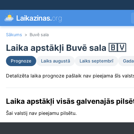
Laikazinas.
org
Sākums
>
Buvē sala
Laika apstākļi Buvē sala 🇧🇻
Prognoze
Laiks augustā
Laiks septembrī
Gada 
Detalizēta laika prognoze pašlaik nav pieejama šīs valsts
Laika apstākļi visās galvenajās pilsē
Šai valstij nav pieejamu pilsētu.