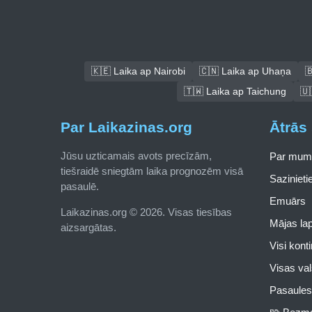
🇰🇪 Laika ap Nairobi
🇨🇳 Laika ap Uhaņa

🇹🇼 Laika ap Taichung
🇺
Par Laikazinas.org
Ātrās 
Jūsu uzticamais avots precīzām,
Par mum
tiešraidē sniegtām laika prognozēm visā
Saziniet
pasaulē.
Emuārs
Laikazinas.org © 2026. Visas tiesības
Mājas la
aizsargātas.
Visi kont
Visas val
Pasaules 