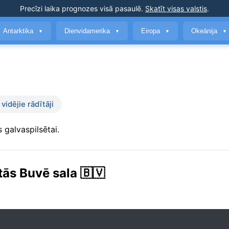
Precīzi laika prognozes
visā pasaulē
.
Skatīt visas valstis
.
Antarktika
Dienvidamerika
Eiropa
Okeānija
▼
▼
▼
▼
vidējie rādītāji
 galvaspilsētai.
tās Buvē sala 🇧🇻