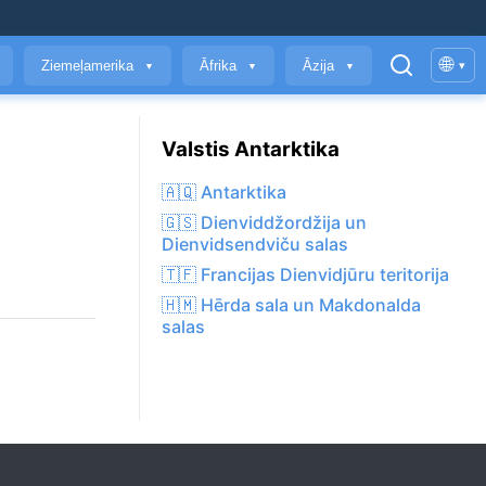
🌐
Ziemeļamerika
Āfrika
Āzija
▾
▼
▼
▼
Valstis Antarktika
🇦🇶 Antarktika
🇬🇸 Dienviddžordžija un
Dienvidsendviču salas
🇹🇫 Francijas Dienvidjūru teritorija
🇭🇲 Hērda sala un Makdonalda
salas