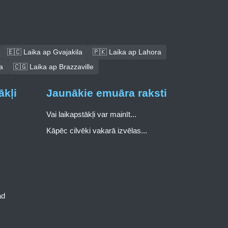
🇪🇨 Laika ap Gvajakila
🇵🇰 Laika ap Lahora
a
🇨🇬 Laika ap Brazzaville
ākļi
Jaunākie emuāra raksti
Vai laikapstākļi var mainīt...
Kāpēc cilvēki vakarā izvēlas...
ad