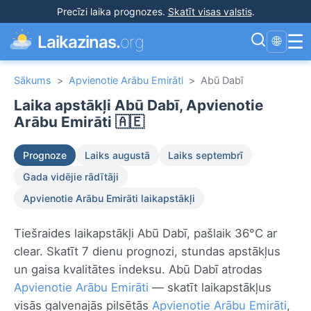
Precīzi laika prognozes
.
Skatīt visas valstis
.
☰
Laikazinas.
org
🌐
Sākums
>
Apvienotie Arābu Emirāti
>
Abū Dabī
Laika apstākļi Abū Dabī, Apvienotie
Arābu Emirāti 🇦🇪
Prognoze
Laiks augustā
Laiks septembrī
Gada vidējie rādītāji
Apvienotie Arābu Emirāti laikapstākļi
Tiešraides laikapstākļi Abū Dabī, pašlaik 36°C ar
clear. Skatīt 7 dienu prognozi, stundas apstākļus
un gaisa kvalitātes indeksu. Abū Dabī atrodas
Apvienotie Arābu Emirāti
— skatīt laikapstākļus
visās galvenajās pilsētās
Apvienotie Arābu Emirāti
,