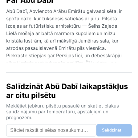
Par Abū Dabī
Abū Dabī, Apvienoto Arābu Emirātu galvaspilsēta, ir
spoža oāze, kur tuksnesis satiekas ar jūru. Pilsēta
izceļas ar futūristisku arhitektūru — Šeihs Zajeda
Lielā mošeja ar baltā marmora kupoliem un milzu
kristāla lustrām, kā arī mākslīgā Jumēiras sala, kur
atrodas pasaulslavenā Emirātu pils viesnīca.
Piekraste stiepjas gar Persijas līci, un debesskrāpju
silueti mirdz pret tuksneša smiltīm. Šī ir vieta, kur
tradīcijas mijas ar greznību — kamieļu skrējieni
blakus moderniem iepirkšanās centriem.
Salīdzināt Abū Dabī laikapstākļus
Klimats atbilst BWh (karstais tuksnesis) tipam —
ar citu pilsētu
vasara no maija līdz oktobrim ir nežēlīgi karsta,
temperatūrai regulāri pārsniedzot 40°C un naktīs
Meklējiet jebkuru pilsētu pasaulē un skatiet blakus
nokrītot tikai līdz 30°C. Mitrums no jūras padara
salīdzinājumu par temperatūru, apstākļiem un
prognozēm.
karstumu vēl smacīgāku, bet lietus praktiski nav —
gada nokrišņu daudzums ir zem 100 mm. Ziemā
Salīdzināt →
(decembris–februāris) temperatūra ir patīkami maiga,