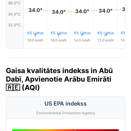
36.0°C
34.
34.0°
34.0°
34.0°
34.0°
34.0°C
32.0°C
4% Lietus
4% Lietus
4% Lietus
4% Lietus
4% Li
↑
↑
↑
↑
19.0 km/h
16.0 km/h
14.0 km/h
13.0 km/h
15.0 
Gaisa kvalitātes indekss in Abū
Dabī, Apvienotie Arābu Emirāti
🇦🇪 (AQI)
US EPA indekss
Environmental Protection Agency