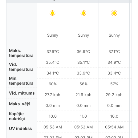
Sunny
Sunny
Sunny
Maks.
37.9°C
36.9°C
37.1°C
temperatūra
35.4°C
35.1°C
34.9°C
Vid.
temperatūra
34.1°C
33.9°C
33.4°C
Min.
temperatūra
60%
56%
57%
Vid. mitrums
27.7 kph
21.6 kph
29.2 kph
Maks. vējš
0.0 mm
0.0 mm
0.0 mm
Kopējie
10.0
11.0
10.0
nokrišņi
05:53 AM
05:53 AM
05:54 AM
0
UV indekss
07:03 PM
07:02 PM
07:02 PM