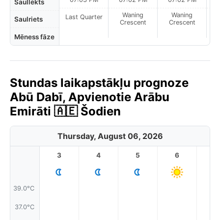
Saullēkts
Waning
Waning
Last Quarter
Saulriets
Crescent
Crescent
Mēness fāze
Stundas laikapstākļu prognoze
Abū Dabī, Apvienotie Arābu
Emirāti 🇦🇪 Šodien
Thursday, August 06, 2026
3
4
5
6
7
39.0°C
37.0°C