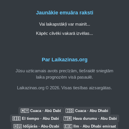
Jaunākie emuāra raksti
Vai laikapstākļi var mainīt...
Kāpēc cilvēki vakarā izvēlas...
Par Laikazinas.org
Jūsu uzticamais avots precīzām, tiešraidē sniegtām
laika prognozēm visā pasaulē.
Laikazinas.org © 2026. Visas tiesības aizsargātas.
🇲🇾
🇮🇩
Cuaca · Abū Dabī
Cuaca · Abu Dhabi
🇪🇸
🇹🇷
El tiempo · Abu Dabi
Hava durumu · Abu Dabi
🇭🇺
🇪🇪
Időjárás · Abu-Dzabi
Ilm · Abu Dhabi emiraat