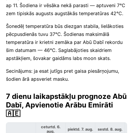
ap 11. Šodiena ir vēsāka nekā parasti — aptuveni 7°C
zem tipiskās augusts augstākās temperatūras 42°C.
Šonedēļ temperatūra būs diezgan stabila, lielākoties
pēcpusdienās tuvu 37°C. Šodienas maksimālā
temperatūra ir krietni zemāka par Abū Dabī rekordu
šim datumam — 46°C. Saglabājoties skaidriem
apstākļiem, šovakar gaidāms labs moon skats.
Secinājums: ja esat jutīgs pret gaisa piesārņojumu,
šodien ārā apsveriet masku.
7 dienu laikapstākļu prognoze Abū
Dabī, Apvienotie Arābu Emirāti
🇦🇪
ceturtd. 6.
piektd. 7. aug.
sestd. 8. aug.
svē
aug.