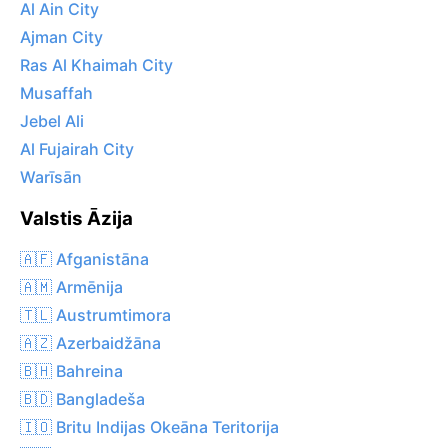
Al Ain City
Ajman City
Ras Al Khaimah City
Musaffah
Jebel Ali
Al Fujairah City
Warīsān
Valstis Āzija
🇦🇫 Afganistāna
🇦🇲 Armēnija
🇹🇱 Austrumtimora
🇦🇿 Azerbaidžāna
🇧🇭 Bahreina
🇧🇩 Bangladeša
🇮🇴 Britu Indijas Okeāna Teritorija