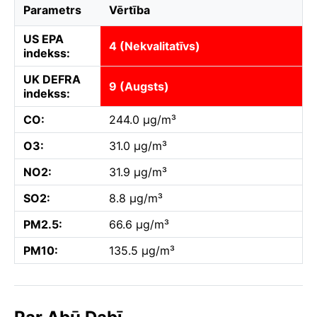
Parametrs
Vērtība
US EPA
4 (Nekvalitatīvs)
indekss:
UK DEFRA
9 (Augsts)
indekss:
CO:
244.0 µg/m³
O3:
31.0 µg/m³
NO2:
31.9 µg/m³
SO2:
8.8 µg/m³
PM2.5:
66.6 µg/m³
PM10:
135.5 µg/m³