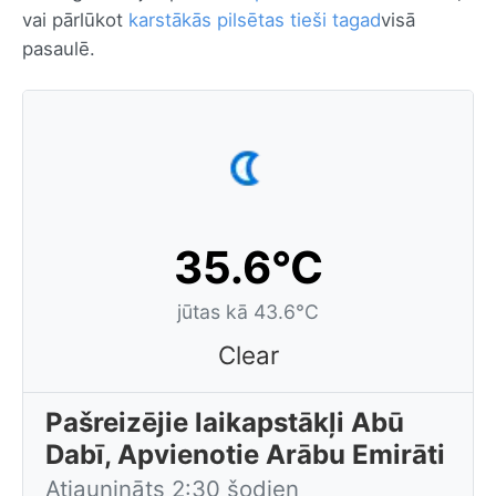
vai pārlūkot
karstākās pilsētas tieši tagad
visā
pasaulē.
35.6°C
jūtas kā 43.6°C
Clear
Pašreizējie laikapstākļi Abū
Dabī, Apvienotie Arābu Emirāti
Atjaunināts 2:30 šodien