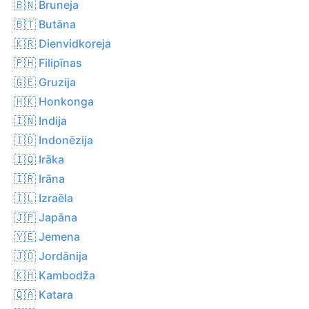
🇧🇳 Bruneja
🇧🇹 Butāna
🇰🇷 Dienvidkoreja
🇵🇭 Filipīnas
🇬🇪 Gruzija
🇭🇰 Honkonga
🇮🇳 Indija
🇮🇩 Indonēzija
🇮🇶 Irāka
🇮🇷 Irāna
🇮🇱 Izraēla
🇯🇵 Japāna
🇾🇪 Jemena
🇯🇴 Jordānija
🇰🇭 Kambodža
🇶🇦 Katara