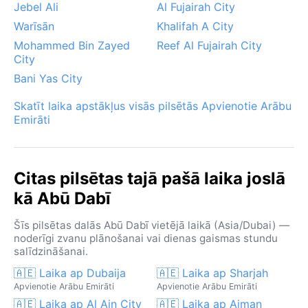
Jebel Ali
Al Fujairah City
Warīsān
Khalifah A City
Mohammed Bin Zayed
Reef Al Fujairah City
City
Bani Yas City
Skatīt laika apstākļus visās pilsētās Apvienotie Arābu
Emirāti
Citas pilsētas tajā pašā laika joslā
kā Abū Dabī
Šīs pilsētas dalās Abū Dabī vietējā laikā (Asia/Dubai) —
noderīgi zvanu plānošanai vai dienas gaismas stundu
salīdzināšanai.
🇦🇪 Laika ap Dubaija
🇦🇪 Laika ap Sharjah
Apvienotie Arābu Emirāti
Apvienotie Arābu Emirāti
🇦🇪 Laika ap Al Ain City
🇦🇪 Laika ap Ajman