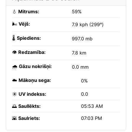
💧
Mitrums:
59%
🌬️
Vējš:
7.9 kph (299°)
🌡️
Spiediens:
997.0 mb
👁️
Redzamība:
7.8 km
🌧️
Gāzu nokrišņi:
0.0 mm
☁️
Mākoņu sega:
0%
☀️
UV indekss:
0.0
🌅
Saullēkts:
05:53 AM
🌇
Saulriets:
07:03 PM