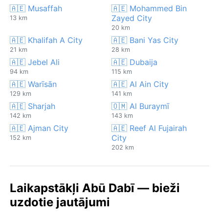
🇦🇪 Musaffah
🇦🇪 Mohammed Bin
Zayed City
13 km
20 km
🇦🇪 Khalifah A City
🇦🇪 Bani Yas City
21 km
28 km
🇦🇪 Jebel Ali
🇦🇪 Dubaija
94 km
115 km
🇦🇪 Warīsān
🇦🇪 Al Ain City
129 km
141 km
🇦🇪 Sharjah
🇴🇲 Al Buraymī
142 km
143 km
🇦🇪 Ajman City
🇦🇪 Reef Al Fujairah
City
152 km
202 km
Laikapstākļi Abū Dabī — bieži
uzdotie jautājumi