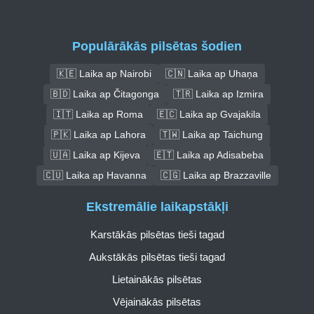
Populārākās pilsētas šodien
🇰🇪 Laika ap Nairobi
🇨🇳 Laika ap Uhaņa
🇧🇩 Laika ap Čitagonga
🇹🇷 Laika ap Izmira
🇮🇹 Laika ap Roma
🇪🇨 Laika ap Gvajakila
🇵🇰 Laika ap Lahora
🇹🇼 Laika ap Taichung
🇺🇦 Laika ap Kijeva
🇪🇹 Laika ap Adisabeba
🇨🇺 Laika ap Havanna
🇨🇬 Laika ap Brazzaville
Ekstremālie laikapstākļi
Karstākās pilsētas tieši tagad
Aukstākās pilsētas tieši tagad
Lietainākās pilsētas
Vējainākās pilsētas