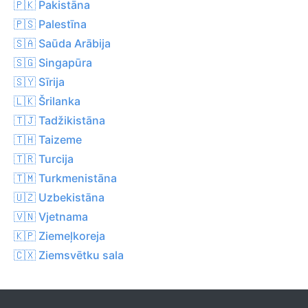
🇵🇰 Pakistāna
🇵🇸 Palestīna
🇸🇦 Saūda Arābija
🇸🇬 Singapūra
🇸🇾 Sīrija
🇱🇰 Šrilanka
🇹🇯 Tadžikistāna
🇹🇭 Taizeme
🇹🇷 Turcija
🇹🇲 Turkmenistāna
🇺🇿 Uzbekistāna
🇻🇳 Vjetnama
🇰🇵 Ziemeļkoreja
🇨🇽 Ziemsvētku sala