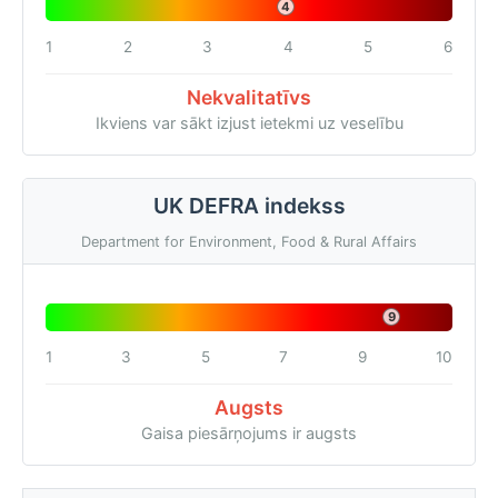
4
1
2
3
4
5
6
Nekvalitatīvs
Ikviens var sākt izjust ietekmi uz veselību
UK DEFRA indekss
Department for Environment, Food & Rural Affairs
9
1
3
5
7
9
10
Augsts
Gaisa piesārņojums ir augsts