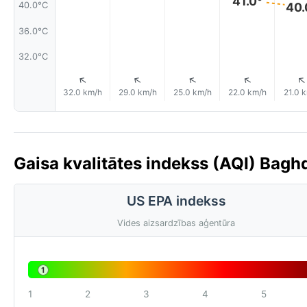
41.0°
40.
40.0°C
36.0°C
32.0°C
↑
↑
↑
↑
32.0 km/h
29.0 km/h
25.0 km/h
22.0 km/h
21.0 
Gaisa kvalitātes indekss (AQI) Baghd
US EPA indekss
Vides aizsardzības aģentūra
1
1
2
3
4
5