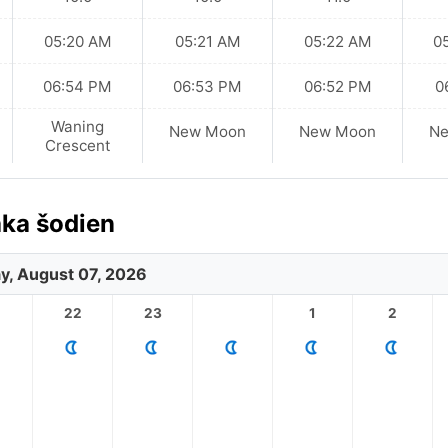
05:20 AM
05:21 AM
05:22 AM
0
06:54 PM
06:53 PM
06:52 PM
0
Waning
New Moon
New Moon
N
Crescent
āka šodien
ay, August 07, 2026
1
22
23
1
2