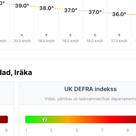
0°
39.0°
38.0°
37.0°
37.0°
36.0°
↑
↑
↑
↑
↑
↑
km/h
20.0 km/h
18.0 km/h
18.0 km/h
18.0 km/h
17.0 km/h
ad, Irāka
UK DEFRA indekss
Vides, pārtikas un lauksaimniecības departament
2
6
1
3
5
7
9