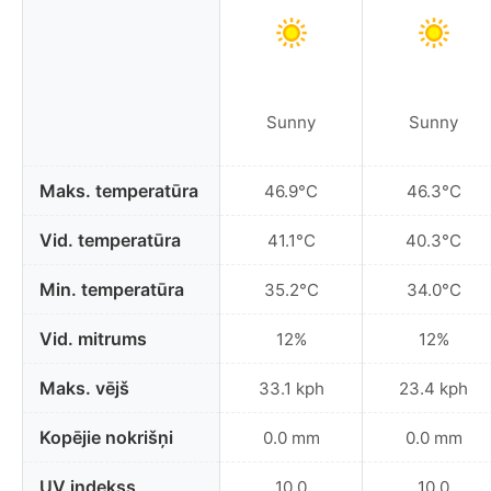
Sunny
Sunny
Maks. temperatūra
46.9°C
46.3°C
Vid. temperatūra
41.1°C
40.3°C
Min. temperatūra
35.2°C
34.0°C
Vid. mitrums
12%
12%
Maks. vējš
33.1 kph
23.4 kph
Kopējie nokrišņi
0.0 mm
0.0 mm
UV indekss
10.0
10.0