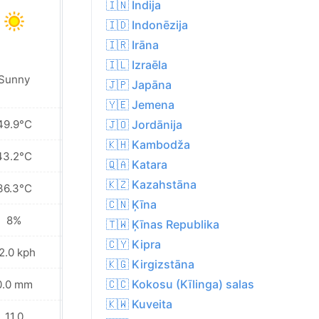
🇮🇳 Indija
🇮🇩 Indonēzija
🇮🇷 Irāna
🇮🇱 Izraēla
Sunny
Sunny
🇯🇵 Japāna
🇾🇪 Jemena
49.9°C
46.9°C
🇯🇴 Jordānija
🇰🇭 Kambodža
43.2°C
41.0°C
🇶🇦 Katara
🇰🇿 Kazahstāna
36.3°C
35.1°C
🇨🇳 Ķīna
8%
12%
🇹🇼 Ķīnas Republika
🇨🇾 Kipra
2.0 kph
34.6 kph
🇰🇬 Kirgizstāna
🇨🇨 Kokosu (Kīlinga) salas
0.0 mm
0.0 mm
🇰🇼 Kuveita
11.0
11.0