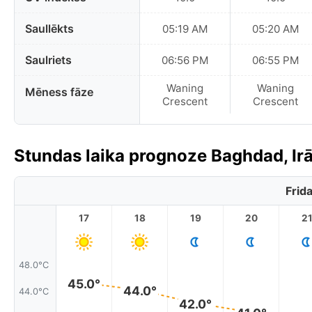
Saullēkts
05:19 AM
05:20 AM
Saulriets
06:56 PM
06:55 PM
Waning
Waning
Mēness fāze
Crescent
Crescent
Stundas laika prognoze Baghdad, Ir
Frid
17
18
19
20
2
48.0°C
45.0°
44.0°
44.0°C
42.0°