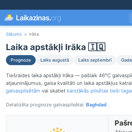
Laikazinas.
org
Sākums
>
Irāka
Laika apstākļi Irāka 🇮🇶
Prognoze
Laiks augustā
Laiks septembrī
Gada 
Tiešraides laika apstākļi Irāka — pašlaik 46°C galvaspi
atjauninājumus, gaisa kvalitāti un laika apstākļus katra
galvaspilsētām
vai skatiet
karstākās pilsētas tieši taga
Detalizēta prognoze galvaspilsētai:
Baghdad
.
Pašre