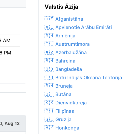
Valstis Āzija
🇦🇫 Afganistāna
🇦🇪 Apvienotie Arābu Emirāti
🇦🇲 Armēnija
9 AM
🇹🇱 Austrumtimora
🇦🇿 Azerbaidžāna
56 PM
🇧🇭 Bahreina
🇧🇩 Bangladeša
🇮🇴 Britu Indijas Okeāna Teritorija
🇧🇳 Bruneja
🇧🇹 Butāna
🇰🇷 Dienvidkoreja
🇵🇭 Filipīnas
🇬🇪 Gruzija
, Aug 12
Thu, Aug 13
🇭🇰 Honkonga