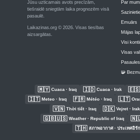
Jūsu uzticamais avots precīzām,
Par mum
tiešraidē sniegtām laika prognozēm visā
Saziniet
pasaulē.
Emuārs
Laikazinas.org © 2026. Visas tiesības
Mājas la
aizsargātas.
Visi kont
Visas val
Pasaules 
🧩 Bezma
🇲🇾
🇮🇩
🇪🇸
Cuaca · Iraq
Cuaca · Irak
🇮🇹
🇫🇷
🇱🇹
Meteo · Iraq
Météo · Iraq
Oras
🇻🇳
🇩🇰
Thời tiết · Iraq
Vejret · Irak
🇬🇧🇺🇸
🇳
Weather · Republic of Iraq
🇹🇭
สภาพอากาศ · ประเทศอิรั