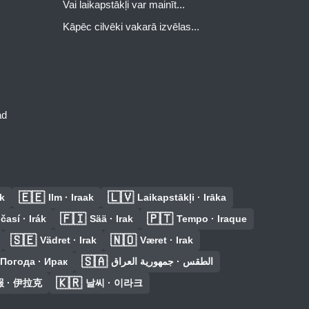
Vai laikapstākļi var mainīt...
Kāpēc cilvēki vakarā izvēlas...
ad
🇪🇪
🇱🇻
ak
Ilm · Iraak
Laikapstākļi · Irāka
🇫🇮
🇵🇹
časí · Irák
Sää · Irak
Tempo · Iraque
🇸🇪
🇳🇴
Vädret · Irak
Været · Irak
🇸🇦
Погода · Ирак
الطقس · جمهورية العراق
🇰🇷
 · 伊拉克
날씨 · 이라크