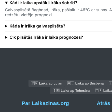
Kādi ir laika apstākļi Irāka šobrīd?
Galvaspilsētā Baghdad, Irāka, pašlaik ir 46°C ar sunny. A
redzētu vietējo prognozi.
Kāda ir Irāka galvaspilsēta?
Cik pilsētās Irāka ir laika prognozes?
🇨🇳 Laika ap Lu’an
🇦🇺 Laika ap Brisbena
🇸
🇮🇷 Laika ap Teherāna
🇹🇷 Laika
Par Laikazinas.org
Ātrās 