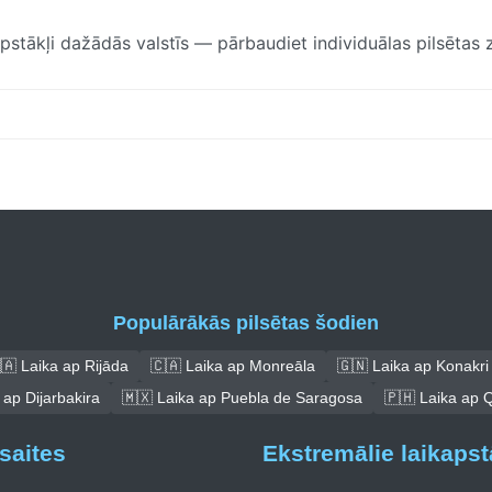
pstākļi dažādās valstīs — pārbaudiet individuālas pilsētas 
Populārākās pilsētas šodien
🇦 Laika ap Rijāda
🇨🇦 Laika ap Monreāla
🇬🇳 Laika ap Konakri
 ap Dijarbakira
🇲🇽 Laika ap Puebla de Saragosa
🇵🇭 Laika ap 
saites
Ekstremālie laikapst