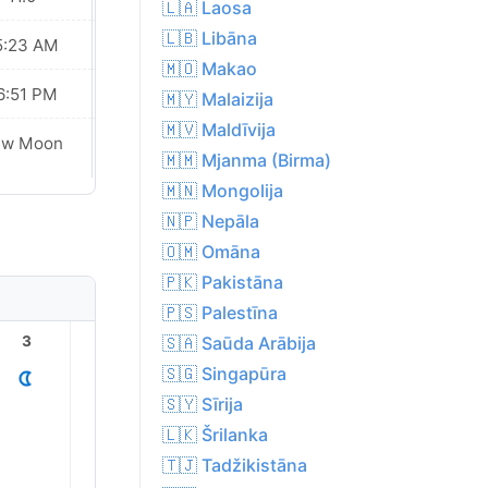
🇱🇦 Laosa
🇱🇧 Libāna
5:23 AM
05:23 AM
🇲🇴 Makao
6:51 PM
06:50 PM
🇲🇾 Malaizija
🇲🇻 Maldīvija
ew Moon
New Moon
🇲🇲 Mjanma (Birma)
🇲🇳 Mongolija
🇳🇵 Nepāla
🇴🇲 Omāna
🇵🇰 Pakistāna
🇵🇸 Palestīna
🇸🇦 Saūda Arābija
3
4
5
6
7
8
🇸🇬 Singapūra
🇸🇾 Sīrija
🇱🇰 Šrilanka
🇹🇯 Tadžikistāna