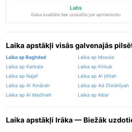
Labs
Gaisa kvalitāte tiek uzskatīta par apmierinošu
Laika apstākļi visās galvenajās pilsē
Laika ap Baghdad
Laika ap Mosula
Laika ap Karbala
Laika ap Kirkuk
Laika ap Najaf
Laika ap Al Ḩillah
Laika ap Al ‘Amārah
Laika ap Ad Dīwānīyah
Laika ap Al Madīnah
Laika ap Kelar
Laika apstākļi Irāka — Biežāk uzdoti