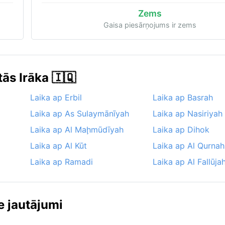
Zems
Gaisa piesārņojums ir zems
tās Irāka 🇮🇶
Laika ap Erbil
Laika ap Basrah
Laika ap As Sulaymānīyah
Laika ap Nasiriyah
Laika ap Al Maḩmūdīyah
Laika ap Dihok
Laika ap Al Kūt
Laika ap Al Qurnah
Laika ap Ramadi
Laika ap Al Fallūja
e jautājumi