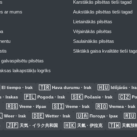
s
Karstākās pilsētas tieši tagad
ies ar mums
Aukstākās pilsētas tieši tagad
Lietainākās pilsētas
pa
Vējainākās pilsētas
inentu
Saulainākās pilsētas
stis
Sliktākā gaisa kvalitāte tieši tag
galvaspilsētu pilsētas
ksas laikapstākļu logrīks
🇹🇷
🇭🇺
El tiempo · Irak
Hava durumu · Irak
Időjárás · Ir
🇵🇱
🇸🇰
🇨🇿
 · Irakas
Pogoda · Irak
Počasie · Irak
Po
🇷🇸
🇸🇮
🇷🇴
Vreme · Ирак
Vreme · Irak
Vremea · Irak

🇩🇪
🇺🇦
🇷🇺
Weer · Irak
Wetter · Irak
Погода · Ірак
🇯🇵
🇭🇰
🇹🇼
ก
天気 · イラク共和国
天氣 · 伊拉克
天氣預報