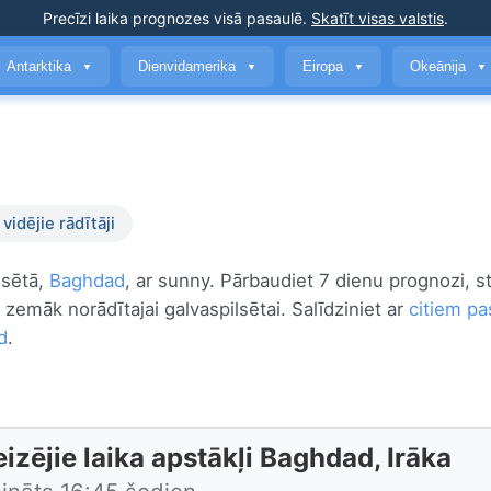
Precīzi laika prognozes
visā pasaulē
.
Skatīt visas valstis
.
Antarktika
Dienvidamerika
Eiropa
Okeānija
▼
▼
▼
▼
vidējie rādītāji
lsētā,
Baghdad
, ar sunny. Pārbaudiet 7 dienu prognozi, 
i zemāk norādītajai galvaspilsētai. Salīdziniet ar
citiem pa
d
.
izējie laika apstākļi Baghdad, Irāka