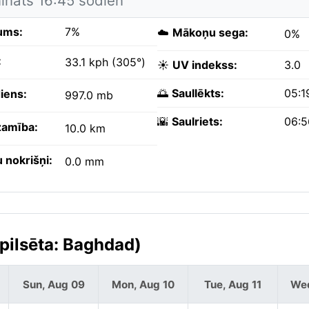
nināts 16:45 šodien
ums:
7%
☁️
Mākoņu sega:
0%
:
33.1 kph (305°)
☀️
UV indekss:
3.0
🌅
Saullēkts:
05:1
iens:
997.0 mb
🌇
Saulriets:
06:
amība:
10.0 km
 nokrišņi:
0.0 mm
spilsēta: Baghdad)
Sun, Aug 09
Mon, Aug 10
Tue, Aug 11
Wed