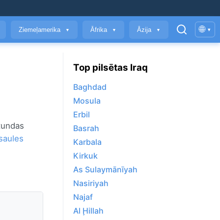
🌐
Ziemeļamerika
Āfrika
Āzija
▾
▼
▼
▼
Top pilsētas Iraq
Baghdad
Mosula
Erbil
stundas
Basrah
saules
Karbala
Kirkuk
As Sulaymānīyah
Nasiriyah
Najaf
Al Ḩillah