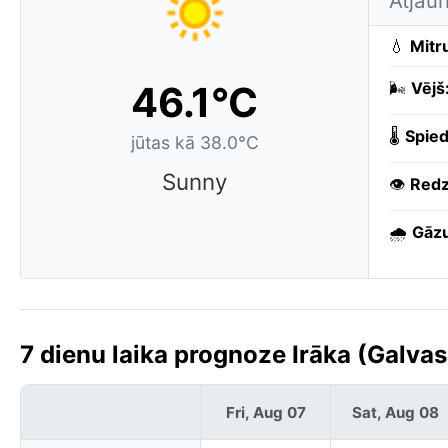
Atjau
💧
Mitr
46.1°C
🌬️
Vējš
🌡️
Spied
jūtas kā 38.0°C
Sunny
👁️
Redz
🌧️
Gāzu
7 dienu laika prognoze Irāka (Galva
Fri, Aug 07
Sat, Aug 08