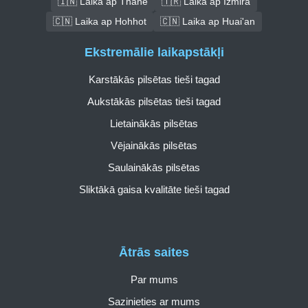
🇮🇳 Laika ap Thāne
🇹🇷 Laika ap Izmira
🇨🇳 Laika ap Hohhot
🇨🇳 Laika ap Huai'an
Ekstremālie laikapstākļi
Karstākās pilsētas tieši tagad
Aukstākās pilsētas tieši tagad
Lietainākās pilsētas
Vējainākās pilsētas
Saulainākās pilsētas
Sliktākā gaisa kvalitāte tieši tagad
Ātrās saites
Par mums
Sazinieties ar mums