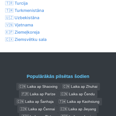
🇹🇷 Turcija
🇹🇲 Turkmenistāna
🇺🇿 Uzbekistāna
🇻🇳 Vjetnama
🇰🇵 Ziemeļkoreja
🇨🇽 Ziemsvētku sala
Populārākās pilsētas šodien
🇨🇳 Laika ap Shaoxing
🇨🇳 Laika ap Zhuhai
🇫🇷 Laika ap Parīze
🇨🇳 Laika ap Čendu
🇨🇳 Laika ap Šanhaja
🇹🇼 Laika ap Kaohsiung
🇮🇳 Laika ap Čennai
🇨🇳 Laika ap Jieyang