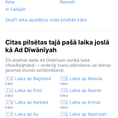
Kelar
Ramadi
Al Fallūjah
Skatīt laika apstākļus visās pilsētās Irāka
Citas pilsētas tajā pašā laika joslā
kā Ad Dīwānīyah
Šīs pilsētas dalās Ad Dīwānīyah vietējā laikā
(Asia/Baghdad) — noderīgi zvanu plānošanai vai dienas
gaismas stundu salīdzināšanai.
🇮🇶 Laika ap Baghdad
🇮🇶 Laika ap Mosula
Irāka
Irāka
🇮🇶 Laika ap Erbil
🇮🇶 Laika ap Basrah
Irāka
Irāka
🇮🇶 Laika ap Karbala
🇮🇶 Laika ap Kirkuk
Irāka
Irāka
🇮🇶 Laika ap As
🇮🇶 Laika ap Nasiriyah