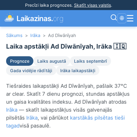
Precīzi laika prognozes
.
Skatīt visas valstis
.
☰
Laikazinas.
org
🌐
Sākums
>
Irāka
>
Ad Dīwānīyah
Laika apstākļi Ad Dīwānīyah, Irāka 🇮🇶
Prognoze
Laiks augustā
Laiks septembrī
Gada vidējie rādītāji
Irāka laikapstākļi
Tiešraides laikapstākļi Ad Dīwānīyah, pašlaik 37°C
ar clear. Skatīt 7 dienu prognozi, stundas apstākļus
un gaisa kvalitātes indeksu. Ad Dīwānīyah atrodas
Irāka
— skatīt laikapstākļus visās galvenajās
pilsētās
Irāka
, vai pārlūkot
karstākās pilsētas tieši
tagad
visā pasaulē.