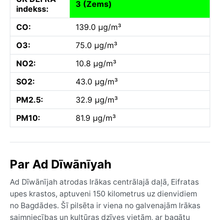
3 (Zems)
indekss:
CO:
139.0 µg/m³
O3:
75.0 µg/m³
NO2:
10.8 µg/m³
SO2:
43.0 µg/m³
PM2.5:
32.9 µg/m³
PM10:
81.9 µg/m³
Par Ad Dīwānīyah
Ad Dīwānījah atrodas Irākas centrālajā daļā, Eifratas
upes krastos, aptuveni 150 kilometrus uz dienvidiem
no Bagdādes. Šī pilsēta ir viena no galvenajām Irākas
saimniecības un kultūras dzīves vietām, ar bagātu