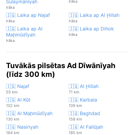
Sulaymānīyah
Irāka
Irāka
🇮🇶 Laika ap Najaf
🇮🇶 Laika ap Al Ḩillah
Irāka
Irāka
🇮🇶 Laika ap Al
🇮🇶 Laika ap Dihok
Maḩmūdīyah
Irāka
Irāka
Tuvākās pilsētas Ad Dīwānīyah
(līdz 300 km)
🇮🇶 Najaf
🇮🇶 Al Ḩillah
55 km
71 km
🇮🇶 Al Kūt
🇮🇶 Karbala
102 km
109 km
🇮🇶 Al Maḩmūdīyah
🇮🇶 Baghdad
130 km
158 km
🇮🇶 Nasiriyah
🇮🇶 Al Fallūjah
164 km
185 km