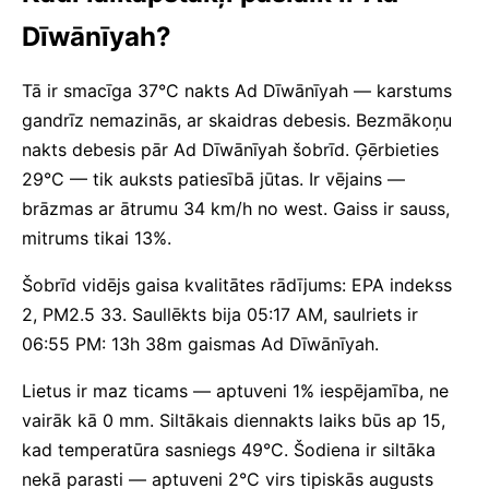
Dīwānīyah?
Tā ir smacīga 37°C nakts Ad Dīwānīyah — karstums
gandrīz nemazinās, ar skaidras debesis. Bezmākoņu
nakts debesis pār Ad Dīwānīyah šobrīd. Ģērbieties
29°C — tik auksts patiesībā jūtas. Ir vējains —
brāzmas ar ātrumu 34 km/h no west. Gaiss ir sauss,
mitrums tikai 13%.
Šobrīd vidējs gaisa kvalitātes rādījums: EPA indekss
2, PM2.5 33. Saullēkts bija 05:17 AM, saulriets ir
06:55 PM: 13h 38m gaismas Ad Dīwānīyah.
Lietus ir maz ticams — aptuveni 1% iespējamība, ne
vairāk kā 0 mm. Siltākais diennakts laiks būs ap 15,
kad temperatūra sasniegs 49°C. Šodiena ir siltāka
nekā parasti — aptuveni 2°C virs tipiskās augusts