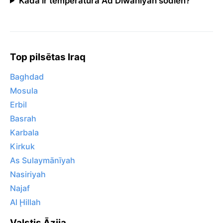
Kāda ir temperatūra Ad Dīwānīyah šodien?
Top pilsētas Iraq
Baghdad
Mosula
Erbil
Basrah
Karbala
Kirkuk
As Sulaymānīyah
Nasiriyah
Najaf
Al Ḩillah
Valstis Āzija