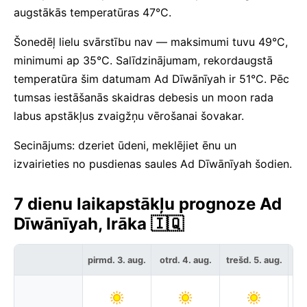
augstākās temperatūras 47°C.
Šonedēļ lielu svārstību nav — maksimumi tuvu 49°C,
minimumi ap 35°C. Salīdzinājumam, rekordaugstā
temperatūra šim datumam Ad Dīwānīyah ir 51°C. Pēc
tumsas iestāšanās skaidras debesis un moon rada
labus apstākļus zvaigžņu vērošanai šovakar.
Secinājums: dzeriet ūdeni, meklējiet ēnu un
izvairieties no pusdienas saules Ad Dīwānīyah šodien.
7 dienu laikapstākļu prognoze Ad
Dīwānīyah, Irāka 🇮🇶
c
pirmd. 3. aug.
otrd. 4. aug.
trešd. 5. aug.