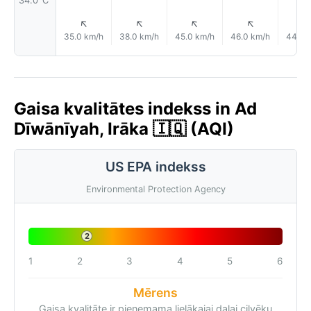
34.0°C
↑
↑
↑
↑
35.0 km/h
38.0 km/h
45.0 km/h
46.0 km/h
44.0 
Gaisa kvalitātes indekss in Ad
Dīwānīyah, Irāka 🇮🇶 (AQI)
US EPA indekss
Environmental Protection Agency
2
1
2
3
4
5
6
Mērens
Gaisa kvalitāte ir pieņemama lielākajai daļai cilvēku