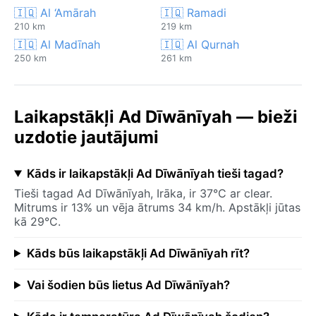
🇮🇶 Al ‘Amārah
🇮🇶 Ramadi
210 km
219 km
🇮🇶 Al Madīnah
🇮🇶 Al Qurnah
250 km
261 km
Laikapstākļi Ad Dīwānīyah — bieži
uzdotie jautājumi
Kāds ir laikapstākļi Ad Dīwānīyah tieši tagad?
Tieši tagad Ad Dīwānīyah, Irāka, ir 37°C ar clear.
Mitrums ir 13% un vēja ātrums 34 km/h. Apstākļi jūtas
kā 29°C.
Kāds būs laikapstākļi Ad Dīwānīyah rīt?
Vai šodien būs lietus Ad Dīwānīyah?