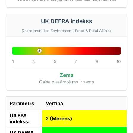
UK DEFRA indekss
Department for Environment, Food & Rural Affairs
3
1
3
5
7
9
10
Zems
Gaisa piesārņojums ir zems
Parametrs
Vērtība
US EPA
2 (Mērens)
indekss:
UK DEFRA