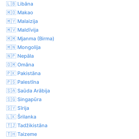
🇱🇧 Libāna
🇲🇴 Makao
🇲🇾 Malaizija
🇲🇻 Maldīvija
🇲🇲 Mjanma (Birma)
🇲🇳 Mongolija
🇳🇵 Nepāla
🇴🇲 Omāna
🇵🇰 Pakistāna
🇵🇸 Palestīna
🇸🇦 Saūda Arābija
🇸🇬 Singapūra
🇸🇾 Sīrija
🇱🇰 Šrilanka
🇹🇯 Tadžikistāna
🇹🇭 Taizeme