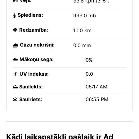
🌬️
Vējš:
33.8 kph (315°)
🌡️
Spiediens:
999.0 mb
👁️
Redzamība:
10.0 km
🌧️
Gāzu nokrišņi:
0.0 mm
☁️
Mākoņu sega:
0%
☀️
UV indekss:
0.0
🌅
Saullēkts:
05:17 AM
🌇
Saulriets:
06:55 PM
Kādi laikapstākļi pašlaik ir Ad