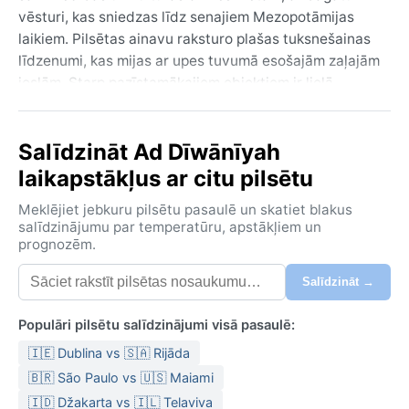
vēsturi, kas sniedzas līdz senajiem Mezopotāmijas
laikiem. Pilsētas ainavu raksturo plašas tuksnešainas
līdzenumi, kas mijas ar upes tuvumā esošajām zaļajām
joslām. Starp pazīstamākajiem objektiem ir lielā
Al‑Diwaniyah mošeja un tradicionālie tirdzniecības
kvartāli, kur var just autentisku Irākas ikdienas ritmu.
Salīdzināt Ad Dīwānīyah
Šeit valda nesteidzīga atmosfēra, ko paspilgtina
vietējo iedzīvotāju viesmīlība un bagātīgā kultūras
laikapstākļus ar citu pilsētu
mantojums.
Meklējiet jebkuru pilsētu pasaulē un skatiet blakus
Klimats atbilst karstā tuksneša (BWh) klasifikācijai.
salīdzinājumu par temperatūru, apstākļiem un
prognozēm.
Vasaras ir ārkārtīgi karstas un sausas – temperatūra
regulāri pārsniedz +45 °C, un debesis ir bez
Salīdzināt →
mākoņiem. Ziema ir maiga un patīkama, dienā ap +15
līdz +20 °C, naktīs var noslīdēt līdz +5 °C. Nokrišņi ir
Populāri pilsētu salīdzinājumi visā pasaulē:
niecīgi – gada laikā vidēji tikai ap 100–150 mm,
🇮🇪 Dublina vs 🇸🇦 Rijāda
galvenokārt no decembra līdz martam. Mitrums ir
zems, it sevišķi vasarā, kad gaiss ir ļoti sauss.
🇧🇷 São Paulo vs 🇺🇸 Maiami
Ceļojumam uz Ad Dīwānījah ieteicams ņemt vieglus,
🇮🇩 Džakarta vs 🇮🇱 Telaviva