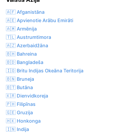
🇦🇫 Afganistāna
🇦🇪 Apvienotie Arābu Emirāti
🇦🇲 Armēnija
🇹🇱 Austrumtimora
🇦🇿 Azerbaidžāna
🇧🇭 Bahreina
🇧🇩 Bangladeša
🇮🇴 Britu Indijas Okeāna Teritorija
🇧🇳 Bruneja
🇧🇹 Butāna
🇰🇷 Dienvidkoreja
🇵🇭 Filipīnas
🇬🇪 Gruzija
🇭🇰 Honkonga
🇮🇳 Indija