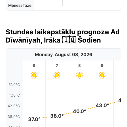
Mēness fāze
Stundas laikapstākļu prognoze Ad
Dīwānīyah, Irāka 🇮🇶 Šodien
Monday, August 03, 2026
6
7
8
9
1
51.0°C
47.0°C
45.
43.0°
42.0°C
40.0°
38.0°
38.0°C
37.0°