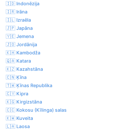
🇮🇩 Indonēzija
🇮🇷 Irāna
🇮🇱 Izraēla
🇯🇵 Japāna
🇾🇪 Jemena
🇯🇴 Jordānija
🇰🇭 Kambodža
🇶🇦 Katara
🇰🇿 Kazahstāna
🇨🇳 Ķīna
🇹🇼 Ķīnas Republika
🇨🇾 Kipra
🇰🇬 Kirgizstāna
🇨🇨 Kokosu (Kīlinga) salas
🇰🇼 Kuveita
🇱🇦 Laosa