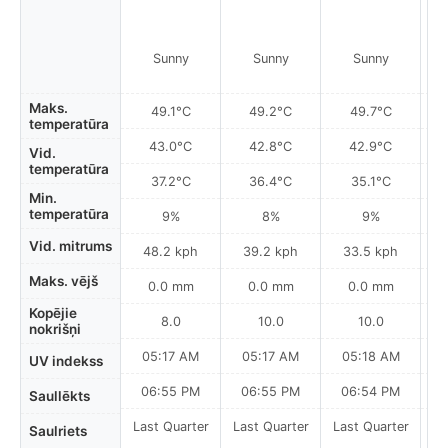
Sunny
Sunny
Sunny
D
Maks.
49.1°C
49.2°C
49.7°C
temperatūra
43.0°C
42.8°C
42.9°C
Vid.
temperatūra
37.2°C
36.4°C
35.1°C
Min.
temperatūra
9%
8%
9%
Vid. mitrums
48.2 kph
39.2 kph
33.5 kph
Maks. vējš
0.0 mm
0.0 mm
0.0 mm
Kopējie
8.0
10.0
10.0
nokrišņi
05:17 AM
05:17 AM
05:18 AM
UV indekss
06:55 PM
06:55 PM
06:54 PM
Saullēkts
Last Quarter
Last Quarter
Last Quarter
La
Saulriets