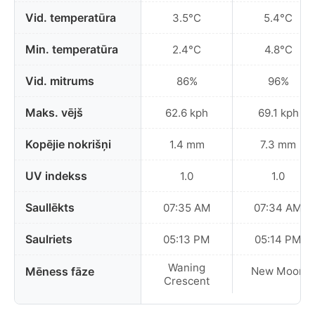
Vid. temperatūra
3.5°C
5.4°C
Min. temperatūra
2.4°C
4.8°C
Vid. mitrums
86%
96%
Maks. vējš
62.6 kph
69.1 kph
Kopējie nokrišņi
1.4 mm
7.3 mm
UV indekss
1.0
1.0
Saullēkts
07:35 AM
07:34 AM
Saulriets
05:13 PM
05:14 PM
Waning
Mēness fāze
New Moon
Crescent