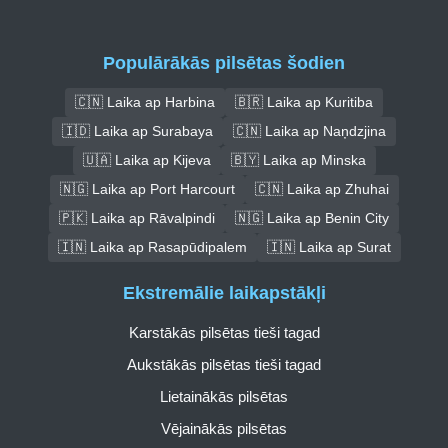
Populārākās pilsētas šodien
🇨🇳 Laika ap Harbina
🇧🇷 Laika ap Kuritiba
🇮🇩 Laika ap Surabaya
🇨🇳 Laika ap Naņdzjina
🇺🇦 Laika ap Kijeva
🇧🇾 Laika ap Minska
🇳🇬 Laika ap Port Harcourt
🇨🇳 Laika ap Zhuhai
🇵🇰 Laika ap Rāvalpindi
🇳🇬 Laika ap Benin City
🇮🇳 Laika ap Rasapūdipalem
🇮🇳 Laika ap Surat
Ekstremālie laikapstākļi
Karstākās pilsētas tieši tagad
Aukstākās pilsētas tieši tagad
Lietainākās pilsētas
Vējainākās pilsētas