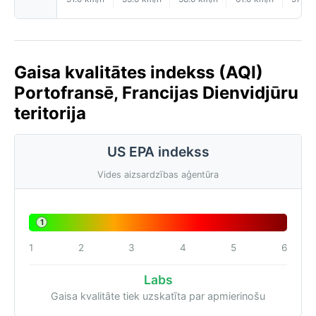
Gaisa kvalitātes indekss (AQI)
Portofransē, Francijas Dienvidjūru
teritorija
US EPA indekss
Vides aizsardzības aģentūra
1
1
2
3
4
5
6
Labs
Gaisa kvalitāte tiek uzskatīta par apmierinošu