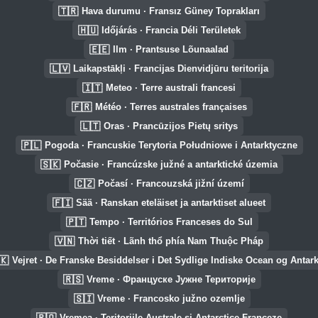
🇹🇷
Hava durumu · Fransız Güney Toprakları
🇭🇺
Időjárás · Francia Déli Területek
🇪🇪
Ilm · Prantsuse Lõunaalad
🇱🇻
Laikapstākļi · Francijas Dienvidjūru teritorija
🇮🇹
Meteo · Terre australi francesi
🇫🇷
Météo · Terres australes françaises
🇱🇹
Oras · Prancūzijos Pietų sritys
🇵🇱
Pogoda · Francuskie Terytoria Południowe i Antarktyczne
🇸🇰
Počasie · Francúzske južné a antarktické územia
🇨🇿
Počasí · Francouzská jižní území
🇫🇮
Sää · Ranskan eteläiset ja antarktiset alueet
🇵🇹
Tempo · Territórios Franceses do Sul
🇻🇳
Thời tiết · Lãnh thổ phía Nam Thuộc Pháp
🇰
Vejret · De Franske Besiddelser i Det Sydlige Indiske Ocean og Antark
🇷🇸
Vreme · Француске Јужне Територије
🇸🇮
Vreme · Francosko južno ozemlje
🇷🇴
Vremea · Teritoriile Australe și Antarctice Franceze