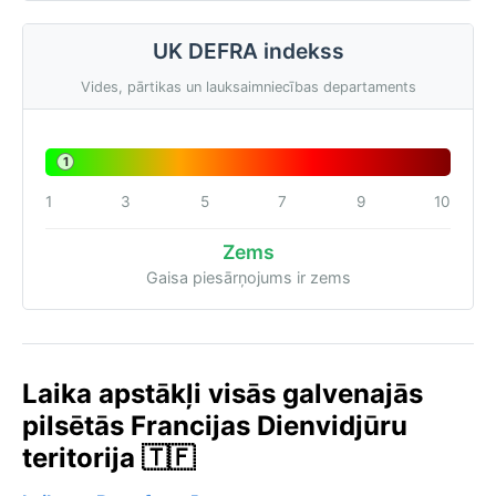
UK DEFRA indekss
Vides, pārtikas un lauksaimniecības departaments
1
1
3
5
7
9
10
Zems
Gaisa piesārņojums ir zems
Laika apstākļi visās galvenajās
pilsētās Francijas Dienvidjūru
teritorija 🇹🇫