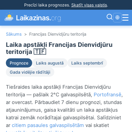
Precīzi laika prognozes
.
Skatīt visas valstis
.
☰
Laikazinas.
org
🌐
Sākums
>
Francijas Dienvidjūru teritorija
Laika apstākļi Francijas Dienvidjūru
teritorija 🇹🇫
Prognoze
Laiks augustā
Laiks septembrī
Gada vidējie rādītāji
Tiešraides laika apstākļi Francijas Dienvidjūru
teritorija — pašlaik 2°C galvaspilsētā,
Portofransē
,
ar overcast. Pārbaudiet 7 dienu prognozi, stundas
atjauninājumus, gaisa kvalitāti un laika apstākļus
katrai zemāk norādītajai galvaspilsētai. Salīdziniet
ar
citiem pasaules galvaspilsētām
vai skatiet