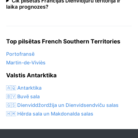
Cik pilsētās Francijas Dienvidjūru teritorija ir
laika prognozes?
Top pilsētas French Southern Territories
Portofransē
Martin-de-Viviès
Valstis Antarktika
🇦🇶 Antarktika
🇧🇻 Buvē sala
🇬🇸 Dienviddžordžija un Dienvidsendviču salas
🇭🇲 Hērda sala un Makdonalda salas