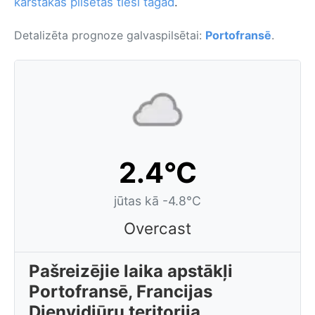
karstākās pilsētas tieši tagad
.
Detalizēta prognoze galvaspilsētai:
Portofransē
.
2.4°C
jūtas kā -4.8°C
Overcast
Pašreizējie laika apstākļi
Portofransē, Francijas
Dienvidjūru teritorija