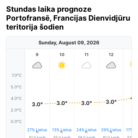
Stundas laika prognoze
Portofransē, Francijas Dienvidjūru
teritorija šodien
Sunday, August 09, 2026
9
10
11
12
1
7.0°C
5.0°C
4.
4.0°C
3.0°
3.0°
3.0°
3.0°
2.0°C
0.0°C
27% Lietus
13% Lietus
24% Lietus
29% Lietus
17% Li
↑
↑
↑
↑
51.0 km/h
55.0 km/h
58.0 km/h
61.0 km/h
57.0 