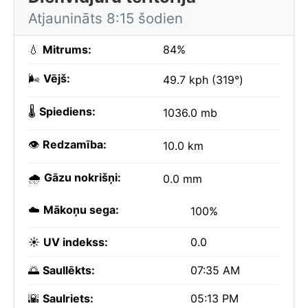
Atjaunināts 8:15 šodien
💧
Mitrums:
84%
🌬️
Vējš:
49.7 kph (319°)
🌡️
Spiediens:
1036.0 mb
👁️
Redzamība:
10.0 km
🌧️
Gāzu nokrišņi:
0.0 mm
☁️
Mākoņu sega:
100%
☀️
UV indekss:
0.0
🌅
Saullēkts:
07:35 AM
🌇
Saulriets:
05:13 PM