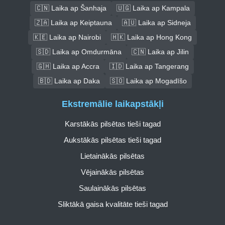
🇨🇳 Laika ap Šanhaja
🇺🇬 Laika ap Kampala
🇿🇦 Laika ap Keiptauna
🇦🇺 Laika ap Sidneja
🇰🇪 Laika ap Nairobi
🇭🇰 Laika ap Hong Kong
🇸🇩 Laika ap Omdurmāna
🇨🇳 Laika ap Jilin
🇬🇭 Laika ap Accra
🇮🇩 Laika ap Tangerang
🇧🇩 Laika ap Daka
🇸🇴 Laika ap Mogadīšo
Ekstremālie laikapstākļi
Karstākās pilsētas tieši tagad
Aukstākās pilsētas tieši tagad
Lietainākās pilsētas
Vējainākās pilsētas
Saulainākās pilsētas
Sliktākā gaisa kvalitāte tieši tagad