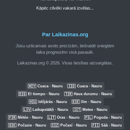
Kāpēc cilvēki vakarā izvēlas...
Par Laikazinas.org
Jūsu uzticamais avots precīzām, tiešraidē sniegtām
laika prognozēm visā pasaulē.
Laikazinas.org © 2026. Visas tiesības aizsargātas.
🇲🇾
🇮🇩
Cuaca · Nauru
Cuaca · Nauru
🇪🇸
🇹🇷
El tiempo · Nauru
Hava durumu · Nauru
🇭🇺
🇪🇪
Időjárás · Nauru
Ilm · Nauru
🇱🇻
🇮🇹
Laikapstākļi · Nauru
Meteo · Nauru
🇫🇷
🇱🇹
🇵🇱
Météo · Nauru
Oras · Nauru
Pogoda · Nauru
🇸🇰
🇨🇿
🇫🇮
Počasie · Nauru
Počasí · Nauru
Sää · Nauru