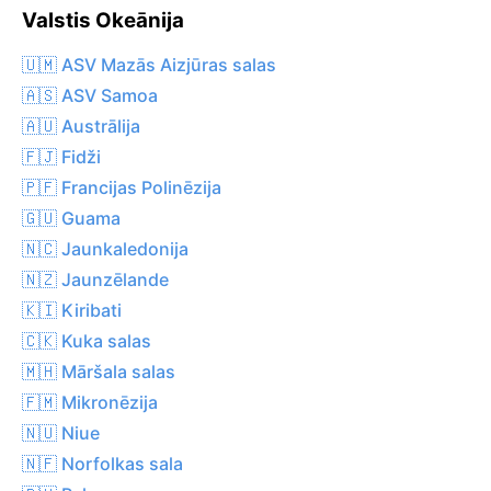
Valstis Okeānija
🇺🇲 ASV Mazās Aizjūras salas
🇦🇸 ASV Samoa
🇦🇺 Austrālija
🇫🇯 Fidži
🇵🇫 Francijas Polinēzija
🇬🇺 Guama
🇳🇨 Jaunkaledonija
🇳🇿 Jaunzēlande
🇰🇮 Kiribati
🇨🇰 Kuka salas
🇲🇭 Māršala salas
🇫🇲 Mikronēzija
🇳🇺 Niue
🇳🇫 Norfolkas sala