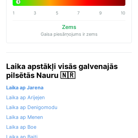
1
1
3
5
7
9
10
Zems
Gaisa piesārņojums ir zems
Laika apstākļi visās galvenajās
pilsētās Nauru 🇳🇷
Laika ap Jarena
Laika ap Arijejen
Laika ap Denigomodu
Laika ap Menen
Laika ap Boe
Laika ap Baiti