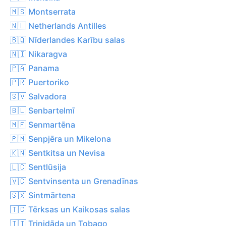
🇲🇸 Montserrata
🇳🇱 Netherlands Antilles
🇧🇶 Nīderlandes Karību salas
🇳🇮 Nikaragva
🇵🇦 Panama
🇵🇷 Puertoriko
🇸🇻 Salvadora
🇧🇱 Senbartelmī
🇲🇫 Senmartēna
🇵🇲 Senpjēra un Mikelona
🇰🇳 Sentkitsa un Nevisa
🇱🇨 Sentlūsija
🇻🇨 Sentvinsenta un Grenadīnas
🇸🇽 Sintmārtena
🇹🇨 Tērksas un Kaikosas salas
🇹🇹 Trinidāda un Tobago