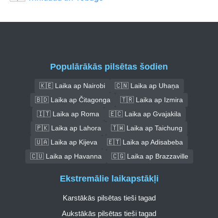
Populārākās pilsētas šodien
🇰🇪 Laika ap Nairobi
🇨🇳 Laika ap Uhaņa
🇧🇩 Laika ap Čitagonga
🇹🇷 Laika ap Izmira
🇮🇹 Laika ap Roma
🇪🇨 Laika ap Gvajakila
🇵🇰 Laika ap Lahora
🇹🇼 Laika ap Taichung
🇺🇦 Laika ap Kijeva
🇪🇹 Laika ap Adisabeba
🇨🇺 Laika ap Havanna
🇨🇬 Laika ap Brazzaville
Ekstremālie laikapstākļi
Karstākās pilsētas tieši tagad
Aukstākās pilsētas tieši tagad