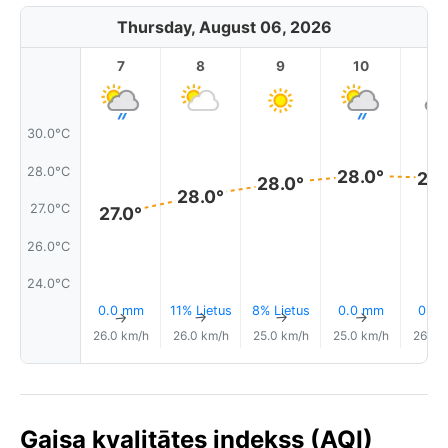
Thursday, August 06, 2026
7
8
9
10
11
30.0°C
28.0°C
28.0°
28.
28.0°
28.0°
27.0°C
27.0°
26.0°C
24.0°C
0.0 mm
11% Lietus
8% Lietus
0.0 mm
0.2
↑
↑
↑
↑
26.0 km/h
26.0 km/h
25.0 km/h
25.0 km/h
26.0 
Gaisa kvalitātes indekss (AQI)