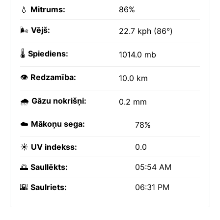
💧
Mitrums:
86%
🌬️
Vējš:
22.7 kph (86°)
🌡️
Spiediens:
1014.0 mb
👁️
Redzamība:
10.0 km
🌧️
Gāzu nokrišņi:
0.2 mm
☁️
Mākoņu sega:
78%
☀️
UV indekss:
0.0
🌅
Saullēkts:
05:54 AM
🌇
Saulriets:
06:31 PM