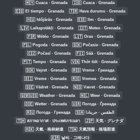
🇲🇾
🇮🇩
Cuaca · Grenada
Cuaca · Grenada
🇪🇸
🇹🇷
El tiempo · Granada
Hava durumu · Grenada
🇭🇺
🇪🇪
Időjárás · Grenada
Ilm · Grenada
🇱🇻
🇮🇹
Laikapstākļi · Grenada
Meteo · Grenada
🇫🇷
🇱🇹
Météo · Grenade
Oras · Grenada
🇵🇱
🇸🇰
Pogoda · Grenada
Počasie · Grenada
🇨🇿
🇫🇮
Počasí · Grenada
Sää · Grenada
🇵🇹
🇻🇳
Tempo · Granada
Thời tiết · Grenada
🇩🇰
🇷🇸
Vejret · Grenada
Vreme · Гренада
🇸🇮
🇷🇴
Vreme · Grenada
Vremea · Grenada
🇸🇪
🇳🇴
Vädret · Grenada
Været · Grenada
🇬🇧🇺🇸
🇳🇱
Weather · Grenada
Weer · Grenada
🇩🇪
🇺🇦
Wetter · Grenada
Погода · Ґренада
🇷🇺
🇸🇦
Погода · Гренада
الطقس · جرينادا
🇹🇭
🇯🇵
สภาพอากาศ · ประเทศเกรเนดา
天気 · グレナダ
🇭🇰
🇹🇼
天氣 · 格林納達
天氣預報 · 格瑞那達
🇰🇷
날씨 · 그레나다