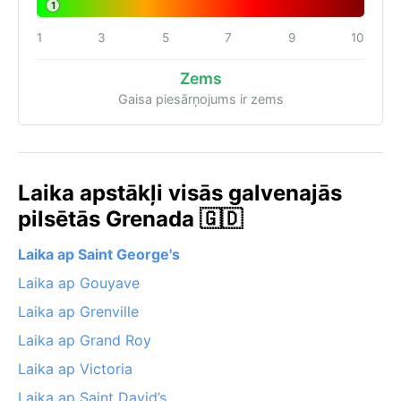
1
1
3
5
7
9
10
Zems
Gaisa piesārņojums ir zems
Laika apstākļi visās galvenajās
pilsētās Grenada 🇬🇩
Laika ap Saint George's
Laika ap Gouyave
Laika ap Grenville
Laika ap Grand Roy
Laika ap Victoria
Laika ap Saint David’s