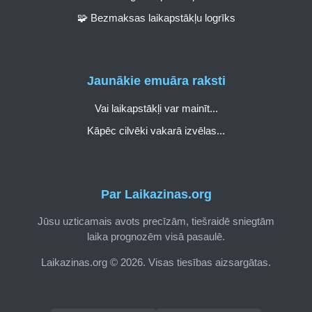
🧩 Bezmaksas laikapstākļu logrīks
Jaunākie emuāra raksti
Vai laikapstākļi var mainīt...
Kāpēc cilvēki vakarā izvēlas...
Par Laikazinas.org
Jūsu uzticamais avots precīzām, tiešraidē sniegtām
laika prognozēm visā pasaulē.
Laikazinas.org © 2026. Visas tiesības aizsargātas.