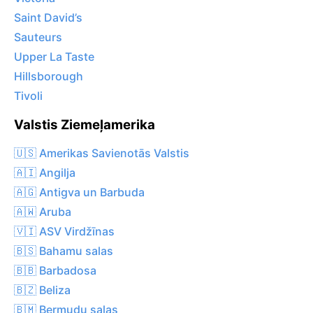
Saint David’s
Sauteurs
Upper La Taste
Hillsborough
Tivoli
Valstis Ziemeļamerika
🇺🇸 Amerikas Savienotās Valstis
🇦🇮 Angilja
🇦🇬 Antigva un Barbuda
🇦🇼 Aruba
🇻🇮 ASV Virdžīnas
🇧🇸 Bahamu salas
🇧🇧 Barbadosa
🇧🇿 Beliza
🇧🇲 Bermudu salas