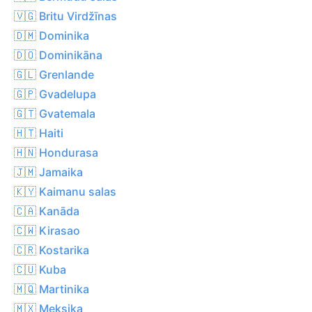
🇻🇬 Britu Virdžīnas
🇩🇲 Dominika
🇩🇴 Dominikāna
🇬🇱 Grenlande
🇬🇵 Gvadelupa
🇬🇹 Gvatemala
🇭🇹 Haiti
🇭🇳 Hondurasa
🇯🇲 Jamaika
🇰🇾 Kaimanu salas
🇨🇦 Kanāda
🇨🇼 Kirasao
🇨🇷 Kostarika
🇨🇺 Kuba
🇲🇶 Martinika
🇲🇽 Meksika