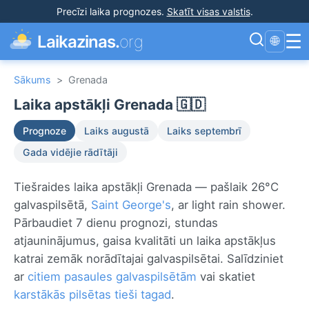
Precīzi laika prognozes
.
Skatīt visas valstis
.
☰
Laikazinas.
org
🌐
Sākums
>
Grenada
Laika apstākļi Grenada 🇬🇩
Prognoze
Laiks augustā
Laiks septembrī
Gada vidējie rādītāji
Tiešraides laika apstākļi Grenada — pašlaik 26°C
galvaspilsētā,
Saint George's
, ar light rain shower.
Pārbaudiet 7 dienu prognozi, stundas
atjauninājumus, gaisa kvalitāti un laika apstākļus
katrai zemāk norādītajai galvaspilsētai. Salīdziniet
ar
citiem pasaules galvaspilsētām
vai skatiet
karstākās pilsētas tieši tagad
.