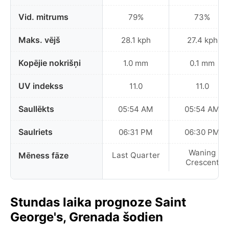
Vid. mitrums
79%
73%
Maks. vējš
28.1 kph
27.4 kph
Kopējie nokrišņi
1.0 mm
0.1 mm
UV indekss
11.0
11.0
Saullēkts
05:54 AM
05:54 AM
Saulriets
06:31 PM
06:30 PM
Waning
Mēness fāze
Last Quarter
Crescent
Stundas laika prognoze Saint
George's, Grenada šodien