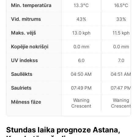
Min. temperatūra
13.3°C
16.5°C
Vid. mitrums
43%
33%
Maks. vējš
13.0 kph
11.5 kph
Kopējie nokrišņi
0.0 mm
0.0 mm
UV indekss
6.0
7.0
Saullēkts
04:50 AM
04:51 AM
Saulriets
07:49 PM
07:47 PM
Waning
Waning
Mēness fāze
Crescent
Crescent
Stundas laika prognoze Astana,