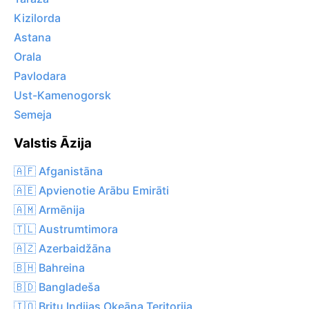
Kizilorda
Astana
Orala
Pavlodara
Ust-Kamenogorsk
Semeja
Valstis Āzija
🇦🇫 Afganistāna
🇦🇪 Apvienotie Arābu Emirāti
🇦🇲 Armēnija
🇹🇱 Austrumtimora
🇦🇿 Azerbaidžāna
🇧🇭 Bahreina
🇧🇩 Bangladeša
🇮🇴 Britu Indijas Okeāna Teritorija