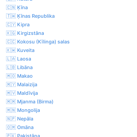
🇨🇳 Ķīna
🇹🇼 Ķīnas Republika
🇨🇾 Kipra
🇰🇬 Kirgizstāna
🇨🇨 Kokosu (Kīlinga) salas
🇰🇼 Kuveita
🇱🇦 Laosa
🇱🇧 Libāna
🇲🇴 Makao
🇲🇾 Malaizija
🇲🇻 Maldīvija
🇲🇲 Mjanma (Birma)
🇲🇳 Mongolija
🇳🇵 Nepāla
🇴🇲 Omāna
🇵🇰 Pakistāna