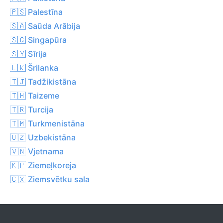
🇵🇸 Palestīna
🇸🇦 Saūda Arābija
🇸🇬 Singapūra
🇸🇾 Sīrija
🇱🇰 Šrilanka
🇹🇯 Tadžikistāna
🇹🇭 Taizeme
🇹🇷 Turcija
🇹🇲 Turkmenistāna
🇺🇿 Uzbekistāna
🇻🇳 Vjetnama
🇰🇵 Ziemeļkoreja
🇨🇽 Ziemsvētku sala