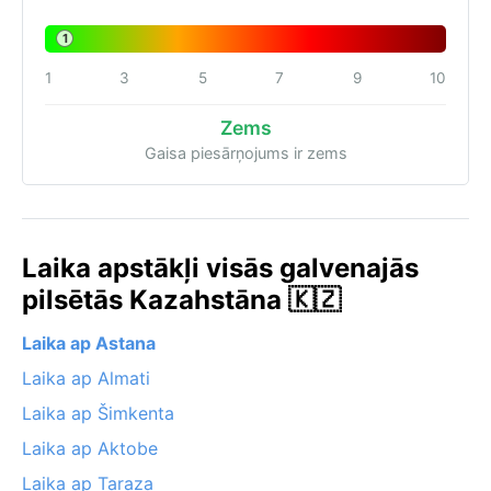
1
1
3
5
7
9
10
Zems
Gaisa piesārņojums ir zems
Laika apstākļi visās galvenajās
pilsētās Kazahstāna 🇰🇿
Laika ap Astana
Laika ap Almati
Laika ap Šimkenta
Laika ap Aktobe
Laika ap Taraza