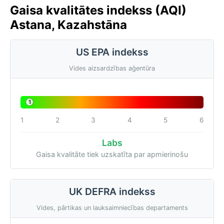
Gaisa kvalitātes indekss (AQI)
Astana, Kazahstāna
US EPA indekss
Vides aizsardzības aģentūra
1
1
2
3
4
5
6
Labs
Gaisa kvalitāte tiek uzskatīta par apmierinošu
UK DEFRA indekss
Vides, pārtikas un lauksaimniecības departaments