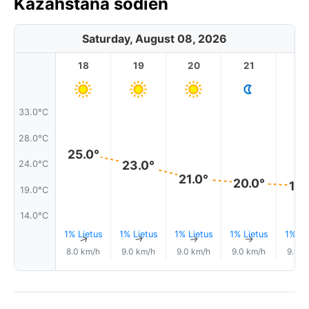
Kazahstāna šodien
Saturday, August 08, 2026
18
19
20
21
2
33.0°C
28.0°C
25.0°
23.0°
24.0°C
21.0°
20.0°
19.
19.0°C
14.0°C
1% Lietus
1% Lietus
1% Lietus
1% Lietus
1% Li
↑
↑
↑
↑
8.0 km/h
9.0 km/h
9.0 km/h
9.0 km/h
9.0 k