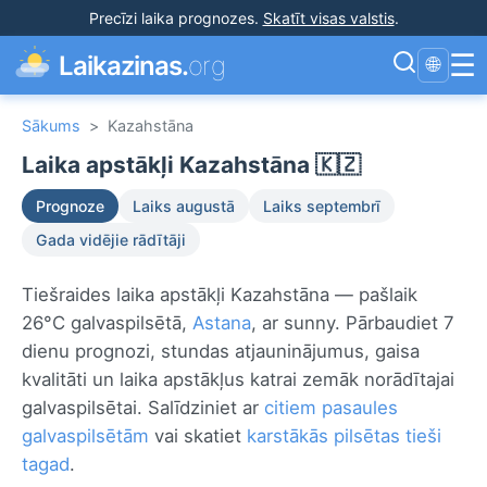
Precīzi laika prognozes
.
Skatīt visas valstis
.
☰
Laikazinas.
org
🌐
Sākums
>
Kazahstāna
Laika apstākļi Kazahstāna 🇰🇿
Prognoze
Laiks augustā
Laiks septembrī
Gada vidējie rādītāji
Tiešraides laika apstākļi Kazahstāna — pašlaik
26°C galvaspilsētā,
Astana
, ar sunny. Pārbaudiet 7
dienu prognozi, stundas atjauninājumus, gaisa
kvalitāti un laika apstākļus katrai zemāk norādītajai
galvaspilsētai. Salīdziniet ar
citiem pasaules
galvaspilsētām
vai skatiet
karstākās pilsētas tieši
tagad
.