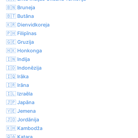
🇧🇳 Bruneja
🇧🇹 Butāna
🇰🇷 Dienvidkoreja
🇵🇭 Filipīnas
🇬🇪 Gruzija
🇭🇰 Honkonga
🇮🇳 Indija
🇮🇩 Indonēzija
🇮🇶 Irāka
🇮🇷 Irāna
🇮🇱 Izraēla
🇯🇵 Japāna
🇾🇪 Jemena
🇯🇴 Jordānija
🇰🇭 Kambodža
🇶🇦 Katara