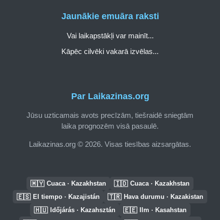
Jaunākie emuāra raksti
Vai laikapstākļi var mainīt...
Kāpēc cilvēki vakarā izvēlas...
Par Laikazinas.org
Jūsu uzticamais avots precīzām, tiešraidē sniegtām
laika prognozēm visā pasaulē.
Laikazinas.org © 2026. Visas tiesības aizsargātas.
🇲🇾
🇮🇩
Cuaca · Kazakhstan
Cuaca · Kazakhstan
🇪🇸
🇹🇷
El tiempo · Kazajistán
Hava durumu · Kazakistan
🇭🇺
🇪🇪
Időjárás · Kazahsztán
Ilm · Kasahstan