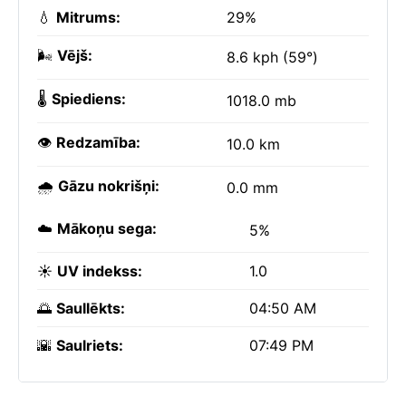
💧
Mitrums:
29%
🌬️
Vējš:
8.6 kph (59°)
🌡️
Spiediens:
1018.0 mb
👁️
Redzamība:
10.0 km
🌧️
Gāzu nokrišņi:
0.0 mm
☁️
Mākoņu sega:
5%
☀️
UV indekss:
1.0
🌅
Saullēkts:
04:50 AM
🌇
Saulriets:
07:49 PM