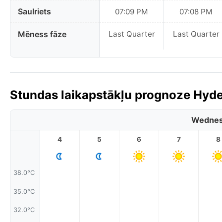
Saulriets
07:09 PM
07:08 PM
Mēness fāze
Last Quarter
Last Quarter
Stundas laikapstākļu prognoze Hyde
Wednes
4
5
6
7
8
38.0°C
35.0°C
32.0°C