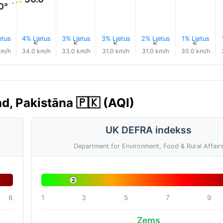
0°
etus
4% Lietus
3% Lietus
3% Lietus
2% Lietus
1% Lietus
↑
↑
↑
↑
↑
↑
km/h
34.0 km/h
33.0 km/h
31.0 km/h
31.0 km/h
30.0 km/h
d, Pakistāna 🇵🇰 (AQI)
UK DEFRA indekss
Department for Environment, Food & Rural Affair
2
6
1
3
5
7
9
Zems