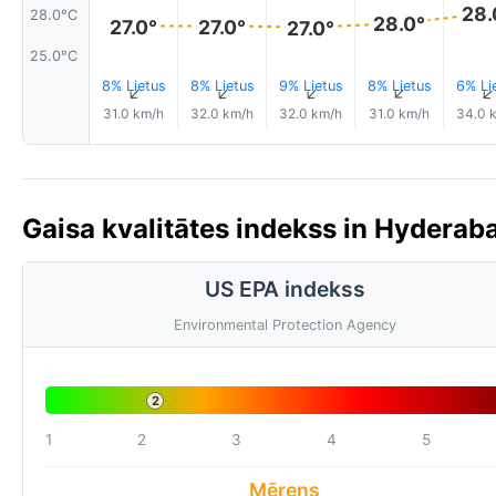
28.
28.0°C
28.0°
27.0°
27.0°
27.0°
25.0°C
8% Lietus
8% Lietus
9% Lietus
8% Lietus
6% Li
↑
↑
↑
↑
31.0 km/h
32.0 km/h
32.0 km/h
31.0 km/h
34.0 
Gaisa kvalitātes indekss in Hyderaba
US EPA indekss
Environmental Protection Agency
2
1
2
3
4
5
Mērens