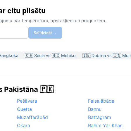
r citu pilsētu
zinājumu par temperatūru, apstākļiem un prognozēm.
Salīdzināt →
 Bangkoka
🇰🇷 Seula vs 🇲🇽 Mehiko
🇮🇪 Dublina vs 🇮🇳 Mu
s Pakistāna 🇵🇰
Pešāvara
Faisalābāda
Quetta
Bannu
Muzaffarābād
Battagram
Okara
Rahim Yar Khan