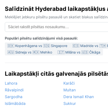
Salīdzināt Hyderabad laikapstākļus a
Meklējiet jebkuru pilsētu pasaulē un skatiet blakus salīd
Populāri pilsētu salīdzinājumi visā pasaulē:
🇩🇰 Kopenhāgena vs 🇸🇬 Singapore
🇪🇸 Madride vs 🇹🇭
🇦🇺 Sidneja vs 🇲🇽 Mehiko
🇮🇹 Milāna vs 🇺🇸 Čikāga
Laikapstākļi citās galvenajās pilsētā
Lahora
Karāči
Rāvalpindi
Multan
Sargodha
Dera Ismail Khan
Islāmābāda
Sukkur