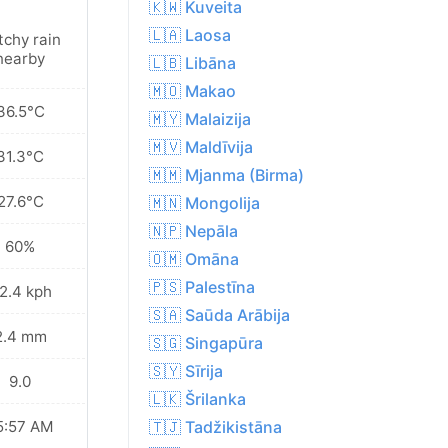
🇰🇼 Kuveita
🇱🇦 Laosa
tchy rain
nearby
🇱🇧 Libāna
🇲🇴 Makao
36.5°C
🇲🇾 Malaizija
🇲🇻 Maldīvija
31.3°C
🇲🇲 Mjanma (Birma)
27.6°C
🇲🇳 Mongolija
🇳🇵 Nepāla
60%
🇴🇲 Omāna
🇵🇸 Palestīna
2.4 kph
🇸🇦 Saūda Arābija
2.4 mm
🇸🇬 Singapūra
🇸🇾 Sīrija
9.0
🇱🇰 Šrilanka
5:57 AM
🇹🇯 Tadžikistāna