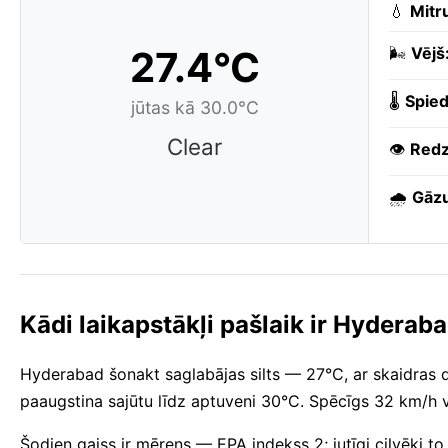
💧
Mitr
27.4°C
🌬️
Vējš
🌡️
Spied
jūtas kā 30.0°C
Clear
👁️
Redz
🌧️
Gāzu
Kādi laikapstākļi pašlaik ir Hyderab
Hyderabad šonakt saglabājas silts — 27°C, ar skaidras 
paaugstina sajūtu līdz aptuveni 30°C. Spēcīgs 32 km/h vē
Šodien gaiss ir mērens — EPA indekss 2; jutīgi cilvēki to