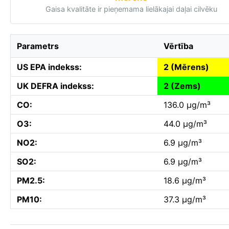
Gaisa kvalitāte ir pieņemama lielākajai daļai cilvēku
Parametrs
Vērtība
US EPA indekss:
2 (Mērens)
UK DEFRA indekss:
2 (Zems)
CO:
136.0 µg/m³
O3:
44.0 µg/m³
NO2:
6.9 µg/m³
SO2:
6.9 µg/m³
PM2.5:
18.6 µg/m³
PM10:
37.3 µg/m³