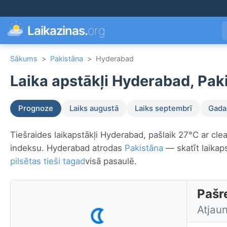
Laikazinas.
org
Sākums
>
Pakistāna
>
Hyderabad
Laika apstākļi Hyderabad, Pak
Prognoze
Laiks augustā
Laiks septembrī
Gada 
Tiešraides laikapstākļi Hyderabad, pašlaik 27°C ar clea
indeksu. Hyderabad atrodas
Pakistāna
— skatīt laikap
pilsētas tieši tagad
visā pasaulē.
Pašr
Atjau