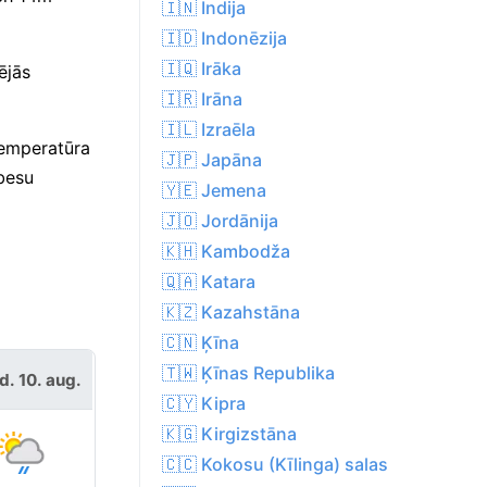
🇮🇳 Indija
🇮🇩 Indonēzija
🇮🇶 Irāka
ējās
🇮🇷 Irāna
🇮🇱 Izraēla
temperatūra
🇯🇵 Japāna
besu
🇾🇪 Jemena
🇯🇴 Jordānija
🇰🇭 Kambodža
🇶🇦 Katara
🇰🇿 Kazahstāna
🇨🇳 Ķīna
🇹🇼 Ķīnas Republika
d. 10. aug.
🇨🇾 Kipra
🇰🇬 Kirgizstāna
🇨🇨 Kokosu (Kīlinga) salas