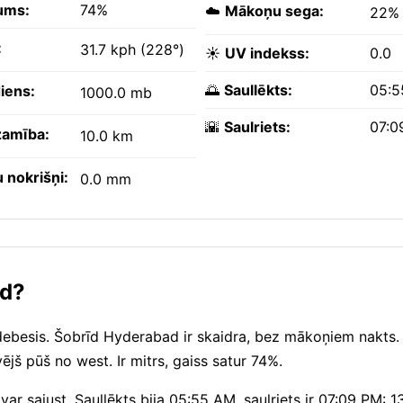
ums:
74%
☁️
Mākoņu sega:
22%
:
31.7 kph (228°)
☀️
UV indekss:
0.0
🌅
Saullēkts:
05:5
iens:
1000.0 mb
🌇
Saulriets:
07:0
amība:
10.0 km
 nokrišņi:
0.0 mm
ad?
debesis. Šobrīd Hyderabad ir skaidra, bez mākoņiem nakts.
jš pūš no west. Ir mitrs, gaiss satur 74%.
 var sajust. Saullēkts bija 05:55 AM, saulriets ir 07:09 PM: 