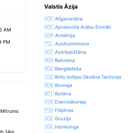
Valstis Āzija
🇦🇫 Afganistāna
🇦🇪 Apvienotie Arābu Emirāti
5 AM
🇦🇲 Armēnija
9 PM
🇹🇱 Austrumtimora
🇦🇿 Azerbaidžāna
🇧🇭 Bahreina
🇧🇩 Bangladeša
🇮🇴 Britu Indijas Okeāna Teritorija
🇧🇳 Bruneja
🇧🇹 Butāna
🇰🇷 Dienvidkoreja
🇵🇭 Filipīnas
 Mitrums
🇬🇪 Gruzija
🇭🇰 Honkonga
13h 14m