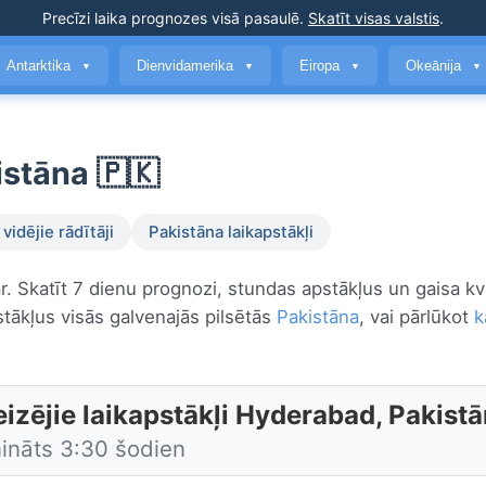
Precīzi laika prognozes
visā pasaulē
.
Skatīt visas valstis
.
Antarktika
Dienvidamerika
Eiropa
Okeānija
▼
▼
▼
▼
istāna 🇵🇰
vidējie rādītāji
Pakistāna laikapstākļi
r. Skatīt 7 dienu prognozi, stundas apstākļus un gaisa kv
stākļus visās galvenajās pilsētās
Pakistāna
, vai pārlūkot
k
eizējie laikapstākļi Hyderabad, Pakist
nināts 3:30 šodien