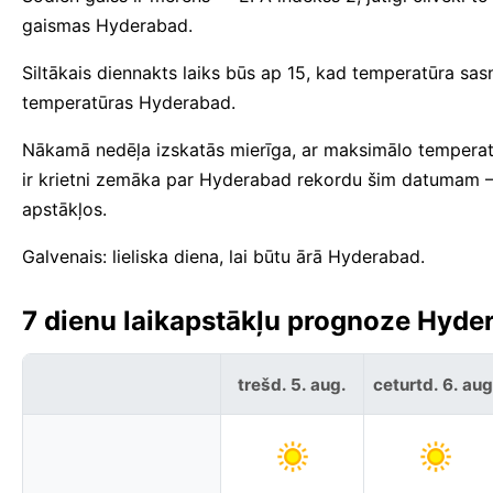
gaismas Hyderabad.
Siltākais diennakts laiks būs ap 15, kad temperatūra sa
temperatūras Hyderabad.
Nākamā nedēļa izskatās mierīga, ar maksimālo tempera
ir krietni zemāka par Hyderabad rekordu šim datumam —
apstākļos.
Galvenais: lieliska diena, lai būtu ārā Hyderabad.
7 dienu laikapstākļu prognoze Hyder
trešd. 5. aug.
ceturtd. 6. aug