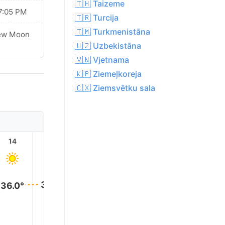
🇹🇭 Taizeme
7:05 PM
🇹🇷 Turcija
🇹🇲 Turkmenistāna
ew Moon
🇺🇿 Uzbekistāna
🇻🇳 Vjetnama
🇰🇵 Ziemeļkoreja
🇨🇽 Ziemsvētku sala
14
15
16
17
18
19
36.0°
36.0°
36.0°
34.0°
33.0°
31.0°