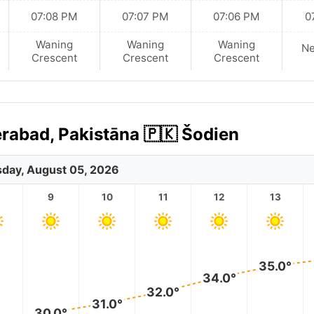
07:08 PM
07:07 PM
07:06 PM
0
Waning
Waning
Waning
N
Crescent
Crescent
Crescent
rabad, Pakistāna 🇵🇰 Šodien
day, August 05, 2026
9
10
11
12
13
35.0°
34.0°
32.0°
31.0°
30.0°