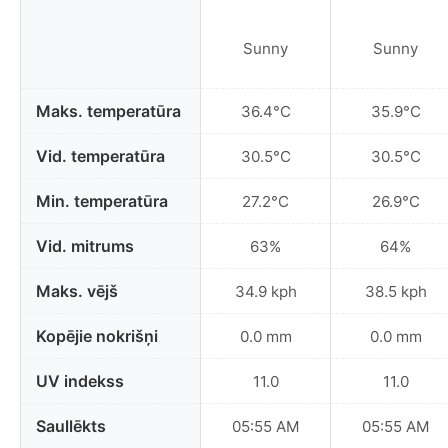
Sunny
Sunny
Maks. temperatūra
36.4°C
35.9°C
Vid. temperatūra
30.5°C
30.5°C
Min. temperatūra
27.2°C
26.9°C
Vid. mitrums
63%
64%
Maks. vējš
34.9 kph
38.5 kph
Kopējie nokrišņi
0.0 mm
0.0 mm
UV indekss
11.0
11.0
Saullēkts
05:55 AM
05:55 AM