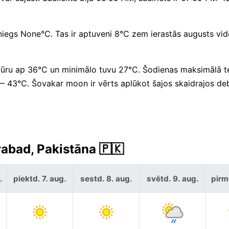
sniegs None°C. Tas ir aptuveni 8°C zem ierastās augusts vid
tūru ap 36°C un minimālo tuvu 27°C. Šodienas maksimālā 
 43°C. Šovakar moon ir vērts aplūkot šajos skaidrajos de
abad, Pakistāna 🇵🇰
.
piektd. 7. aug.
sestd. 8. aug.
svētd. 9. aug.
pirm