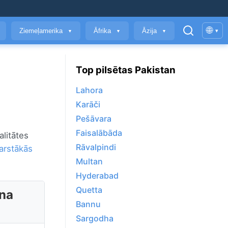
🌐
Ziemeļamerika
Āfrika
Āzija
▾
▼
▼
▼
Top pilsētas Pakistan
Lahora
Karāči
Pešāvara
Faisalābāda
alitātes
Rāvalpindi
arstākās
Multan
Hyderabad
Quetta
āna
Bannu
Sargodha