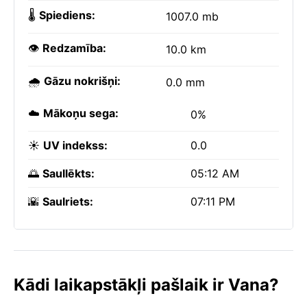
🌡️
Spiediens:
1007.0 mb
👁️
Redzamība:
10.0 km
🌧️
Gāzu nokrišņi:
0.0 mm
☁️
Mākoņu sega:
0%
☀️
UV indekss:
0.0
🌅
Saullēkts:
05:12 AM
🌇
Saulriets:
07:11 PM
Kādi laikapstākļi pašlaik ir Vana?