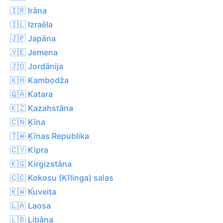
🇮🇷 Irāna
🇮🇱 Izraēla
🇯🇵 Japāna
🇾🇪 Jemena
🇯🇴 Jordānija
🇰🇭 Kambodža
🇶🇦 Katara
🇰🇿 Kazahstāna
🇨🇳 Ķīna
🇹🇼 Ķīnas Republika
🇨🇾 Kipra
🇰🇬 Kirgizstāna
🇨🇨 Kokosu (Kīlinga) salas
🇰🇼 Kuveita
🇱🇦 Laosa
🇱🇧 Libāna