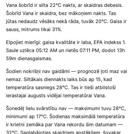
Vana šobrīd ir silta 22°C nakts, ar skaidras debesis.
Šobrīd Vana ir skaidra, bez mākoņiem nakts. Tas
jūtas nedaudz vēsāks nekā rāda, tuvāk 20°C. Gaiss ir
sauss, mitrums tikai 31%.
Elpojiet mierīgi: gaisa kvalitāte ir laba, EPA indekss 1.
Saule uzlēca 05:12 AM un rietēs 07:11 PM, dodot 13h
59m dienasgaismas.
Šodien nokrišņi nav gaidāmi — prognozē ļoti maz vai
nemaz. Siltākais diennakts laiks būs ap 15, kad
temperatūra sasniegs 28°C. Tas ir tieši atbilstoši
ierastajai augusts vidējai temperatūrai Vana.
Šonedēļ lielu svārstību nav — maksimumi tuvu 28°C,
minimumi ap 17°C. Šodienas maksimālā temperatūra
ir krietni zemāka par Vana rekordu šim datumam —
32°C. Saglabājoties skaidriem apstākļiem, šovakar