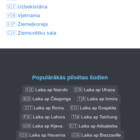
🇺🇿 Uzbekistāna
🇻🇳 Vjetnama
🇰🇵 Ziemeļkoreja
🇨🇽 Ziemsvētku sala
Populārākās pilsētas šodien
🇰🇪 Laika ap Nairobi
🇨🇳 Laika ap Uhaņa
🇧🇩 Laika ap Čitagonga
🇹🇷 Laika ap Izmira
🇮🇹 Laika ap Roma
🇪🇨 Laika ap Gvajakila
🇵🇰 Laika ap Lahora
🇹🇼 Laika ap Taichung
🇺🇦 Laika ap Kijeva
🇪🇹 Laika ap Adisabeba
🇨🇺 Laika ap Havanna
🇨🇬 Laika ap Brazzaville