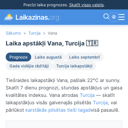
Precīzi laika prognozes
.
Skatīt visas valstis
.
☰
Laikazinas.
org
🌐
Sākums
>
Turcija
>
Vana
Laika apstākļi Vana, Turcija 🇹🇷
Prognoze
Laiks augustā
Laiks septembrī
Gada vidējie rādītāji
Turcija laikapstākļi
Tiešraides laikapstākļi Vana, pašlaik 22°C ar sunny.
Skatīt 7 dienu prognozi, stundas apstākļus un gaisa
kvalitātes indeksu. Vana atrodas
Turcija
— skatīt
laikapstākļus visās galvenajās pilsētās
Turcija
, vai
pārlūkot
karstākās pilsētas tieši tagad
visā pasaulē.