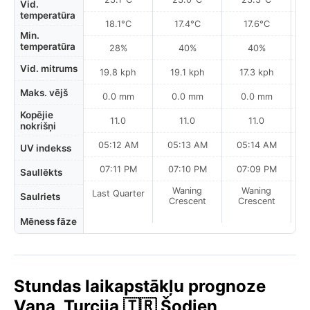
Vid.
temperatūra
18.1°C
17.4°C
17.6°C
Min.
temperatūra
28%
40%
40%
Vid. mitrums
19.8 kph
19.1 kph
17.3 kph
Maks. vējš
0.0 mm
0.0 mm
0.0 mm
Kopējie
11.0
11.0
11.0
nokrišņi
05:12 AM
05:13 AM
05:14 AM
UV indekss
07:11 PM
07:10 PM
07:09 PM
Saullēkts
Waning
Waning
Last Quarter
Saulriets
Crescent
Crescent
Mēness fāze
Stundas laikapstākļu prognoze
Vana, Turcija 🇹🇷 Šodien