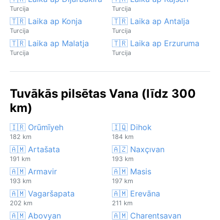
Turcija
Turcija
🇹🇷 Laika ap Konja
🇹🇷 Laika ap Antalja
Turcija
Turcija
🇹🇷 Laika ap Malatja
🇹🇷 Laika ap Erzuruma
Turcija
Turcija
Tuvākās pilsētas Vana (līdz 300
km)
🇮🇷 Orūmīyeh
🇮🇶 Dihok
182 km
184 km
🇦🇲 Artašata
🇦🇿 Naxçıvan
191 km
193 km
🇦🇲 Armavir
🇦🇲 Masis
193 km
197 km
🇦🇲 Vagaršapata
🇦🇲 Erevāna
202 km
211 km
🇦🇲 Abovyan
🇦🇲 Charentsavan