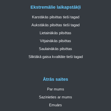
Ekstremālie laikapstākļi
Karstākās pilsētas tieši tagad
Aukstākās pilsētas tieši tagad
Lietainākās pilsētas
Vējainākās pilsētas
Saulainākās pilsētas
Sliktākā gaisa kvalitāte tieši tagad
Ātrās saites
Par mums
Sazinieties ar mums
Emuārs