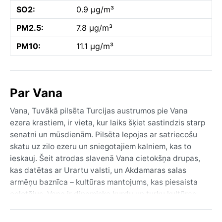
SO2:
0.9 µg/m³
PM2.5:
7.8 µg/m³
PM10:
11.1 µg/m³
Par Vana
Vana, Tuvākā pilsēta Turcijas austrumos pie Vana
ezera krastiem, ir vieta, kur laiks šķiet sastindzis starp
senatni un mūsdienām. Pilsēta lepojas ar satriecošu
skatu uz zilo ezeru un sniegotajiem kalniem, kas to
ieskauj. Šeit atrodas slavenā Vana cietokšņa drupas,
kas datētas ar Urartu valsti, un Akdamaras salas
armēņu baznīca – kultūras mantojums, kas piesaista
ceļotājus. Vana ir dinamiska kurdu un turku kultūras
saskarsmes vieta, kur tirgi smaržo pēc svaiga siera un
medus, un ielas dzīvo savu ritmu, neraugoties uz