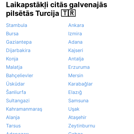
Laikapstākļi citās galvenajās
vēstures elpu, gan ekstrēmus laikapstākļus.
pilsētās Turcija 🇹🇷
Stambula
Ankara
Bursa
Izmira
Gaziantepa
Adana
Dijarbakira
Kajseri
Konja
Antalja
Malatja
Erzuruma
Bahçelievler
Mersin
Üsküdar
Karabağlar
Šanliurfa
Elazığ
Sultangazi
Samsuna
Kahramanmaraş
Uşak
Alanja
Ataşehir
Tarsus
Zeytinburnu
Adapazarı
Gebze