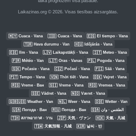
laika prognozēm visā pasaulē.
Laikazinas.org © 2026. Visas tiesības aizsargātas.
🇲🇾
🇮🇩
🇪🇸
Cuaca · Vana
Cuaca · Vana
El tiempo · Vana
🇹🇷
🇭🇺
Hava durumu · Van
Időjárás · Vana
🇪🇪
🇱🇻
🇮🇹
Ilm · Vana
Laikapstākļi · Vana
Meteo · Vana
🇫🇷
🇱🇹
🇵🇱
Météo · Van
Oras · Vanas
Pogoda · Vana
🇸🇰
🇨🇿
🇫🇮
Počasie · Vana
Počasí · Vana
Sää · Vana
🇵🇹
🇻🇳
🇩🇰
Tempo · Vana
Thời tiết · Vana
Vejret · Vana
🇷🇸
🇸🇮
🇷🇴
Vreme · Ван
Vreme · Vana
Vremea · Vana
🇸🇪
🇳🇴
Vädret · Vana
Været · Vana
🇬🇧🇺🇸
🇳🇱
🇩🇪
Weather · Van
Weer · Vana
Wetter · Van
🇺🇦
🇷🇺
🇸🇦
Погода · Ван
Погода · Ван
الطقس · وان
🇹🇭
🇯🇵
🇭🇰
สภาพอากาศ · วาน
天気 · ヴァン
天氣 · 凡城
🇹🇼
🇰🇷
天氣預報 · 凡城
날씨 · 반