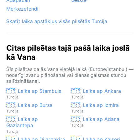
Merkezefendi
Skatīt laika apstākļus visās pilsētās Turcija
Citas pilsētas tajā pašā laika joslā
kā Vana
Šīs pilsētas dalās Vana vietējā laikā (Europe/Istanbul) —
noderīgi zvanu plānošanai vai dienas gaismas stundu
salīdzināšanai.
🇹🇷 Laika ap Stambula
🇹🇷 Laika ap Ankara
Turcija
Turcija
🇹🇷 Laika ap Bursa
🇹🇷 Laika ap Izmira
Turcija
Turcija
🇹🇷 Laika ap
🇹🇷 Laika ap Adana
Gaziantepa
Turcija
Turcija
🇹🇷 Laika ap Dijarbakira
🇹🇷 Laika ap Kajseri