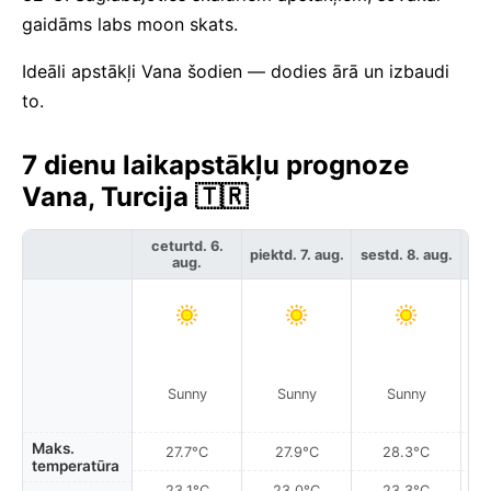
gaidāms labs moon skats.
Ideāli apstākļi Vana šodien — dodies ārā un izbaudi
to.
7 dienu laikapstākļu prognoze
Vana, Turcija 🇹🇷
ceturtd. 6.
piektd. 7. aug.
sestd. 8. aug.
svē
aug.
Sunny
Sunny
Sunny
Maks.
27.7°C
27.9°C
28.3°C
temperatūra
23.1°C
23.0°C
23.3°C