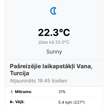
22.3°C
jūtas kā 20.0°C
Sunny
Pašreizējie laikapstākļi Vana,
Turcija
Atjaunināts 19:45 šodien
💧
Mitrums:
31%
🌬️
Vējš:
5.4 kph (227°)