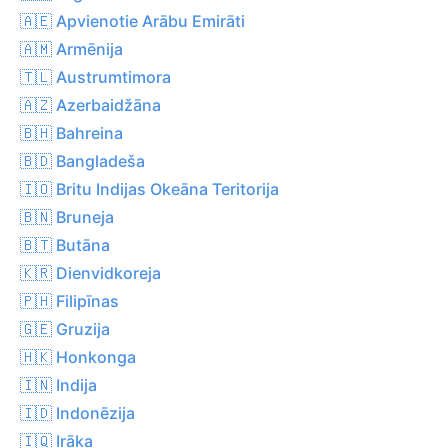
🇦🇪 Apvienotie Arābu Emirāti
🇦🇲 Armēnija
🇹🇱 Austrumtimora
🇦🇿 Azerbaidžāna
🇧🇭 Bahreina
🇧🇩 Bangladeša
🇮🇴 Britu Indijas Okeāna Teritorija
🇧🇳 Bruneja
🇧🇹 Butāna
🇰🇷 Dienvidkoreja
🇵🇭 Filipīnas
🇬🇪 Gruzija
🇭🇰 Honkonga
🇮🇳 Indija
🇮🇩 Indonēzija
🇮🇶 Irāka