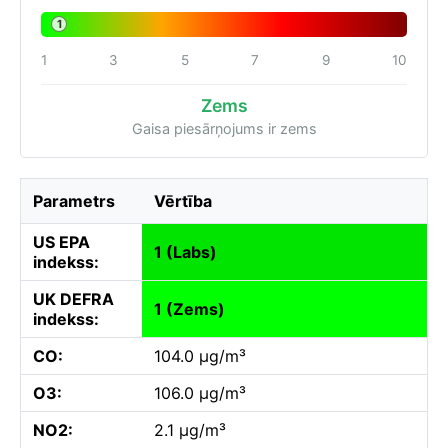
1
1
3
5
7
9
10
Zems
Gaisa piesārņojums ir zems
Parametrs
Vērtība
US EPA
1 (Labs)
indekss:
UK DEFRA
1 (Zems)
indekss:
CO:
104.0 µg/m³
O3:
106.0 µg/m³
NO2:
2.1 µg/m³