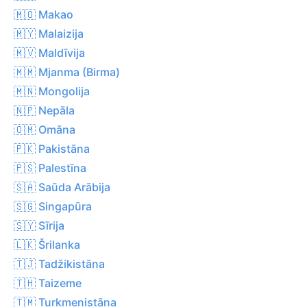
🇲🇴 Makao
🇲🇾 Malaizija
🇲🇻 Maldīvija
🇲🇲 Mjanma (Birma)
🇲🇳 Mongolija
🇳🇵 Nepāla
🇴🇲 Omāna
🇵🇰 Pakistāna
🇵🇸 Palestīna
🇸🇦 Saūda Arābija
🇸🇬 Singapūra
🇸🇾 Sīrija
🇱🇰 Šrilanka
🇹🇯 Tadžikistāna
🇹🇭 Taizeme
🇹🇲 Turkmenistāna