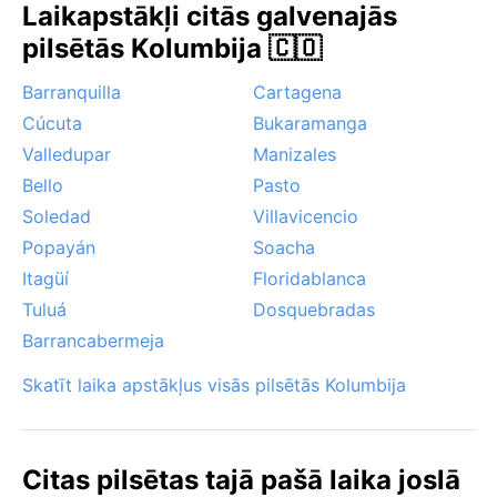
Laikapstākļi citās galvenajās
nepiedzīvo tādus ekstremālus laikapstākļus kā orkāni
pilsētās Kolumbija 🇨🇴
vai musons – tipiskākā parādība ir pēkšņas tropiskas
lietusgāzes, kas mēdz ilgt tikai stundu vai divas, pirms
Barranquilla
Cartagena
debesis atkal noskaidrojas. Dažkārt agros rītos var
Cúcuta
Bukaramanga
veidoties migla, bet tā ātri izklīst. Kopumā pilsētā nav
Valledupar
Manizales
izteiktu temperatūras svārstību – tās šarms slēpjas
nemainīgajā siltumā, kas ļauj baudīt āra dzīvi gandrīz
Bello
Pasto
jebkurā dienā.
Soledad
Villavicencio
Popayán
Soacha
Itagüí
Floridablanca
Tuluá
Dosquebradas
Barrancabermeja
Skatīt laika apstākļus visās pilsētās Kolumbija
Citas pilsētas tajā pašā laika joslā