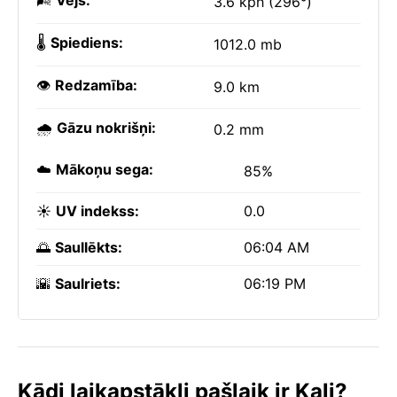
🌬️
Vējš:
3.6 kph (296°)
🌡️
Spiediens:
1012.0 mb
👁️
Redzamība:
9.0 km
🌧️
Gāzu nokrišņi:
0.2 mm
☁️
Mākoņu sega:
85%
☀️
UV indekss:
0.0
🌅
Saullēkts:
06:04 AM
🌇
Saulriets:
06:19 PM
Kādi laikapstākļi pašlaik ir Kali?