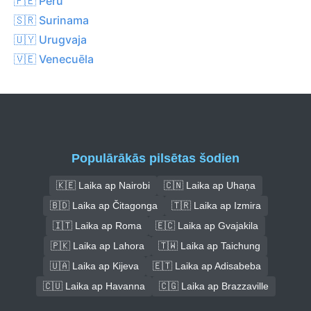
🇵🇪 Peru
🇸🇷 Surinama
🇺🇾 Urugvaja
🇻🇪 Venecuēla
Populārākās pilsētas šodien
🇰🇪 Laika ap Nairobi
🇨🇳 Laika ap Uhaņa
🇧🇩 Laika ap Čitagonga
🇹🇷 Laika ap Izmira
🇮🇹 Laika ap Roma
🇪🇨 Laika ap Gvajakila
🇵🇰 Laika ap Lahora
🇹🇼 Laika ap Taichung
🇺🇦 Laika ap Kijeva
🇪🇹 Laika ap Adisabeba
🇨🇺 Laika ap Havanna
🇨🇬 Laika ap Brazzaville