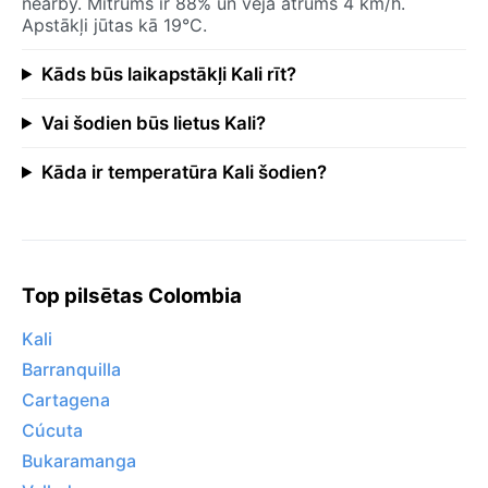
nearby. Mitrums ir 88% un vēja ātrums 4 km/h.
Apstākļi jūtas kā 19°C.
Kāds būs laikapstākļi Kali rīt?
Vai šodien būs lietus Kali?
Kāda ir temperatūra Kali šodien?
Top pilsētas Colombia
Kali
Barranquilla
Cartagena
Cúcuta
Bukaramanga