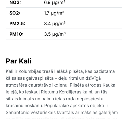
NO2:
6.9 µg/m³
SO2:
1.7 µg/m³
PM2.5:
3.4 µg/m³
PM10:
3.5 µg/m³
Par Kali
Kali ir Kolumbijas trešā lielākā pilsēta, kas pazīstama
kā salsas galvaspilsēta – deju ritmi un dzīvīgā
atmosfēra caurstrāvo ikdienu. Pilsēta atrodas Kauka
ielejā, ko ieskauj Rietumu Kordiljeras kalni, un tās
siltais klimats un palmu ielas rada nepiespiestu,
krāsainu noskaņu. Populārākie apskates objekti ir
Sanantonio vēsturiskais kvartāls ar mākslas galerijām
un mājīgiem restorāniem, kā arī Kristo Reja statuja, no
kuras paveras plašs panorāmas skats. Pilsētas