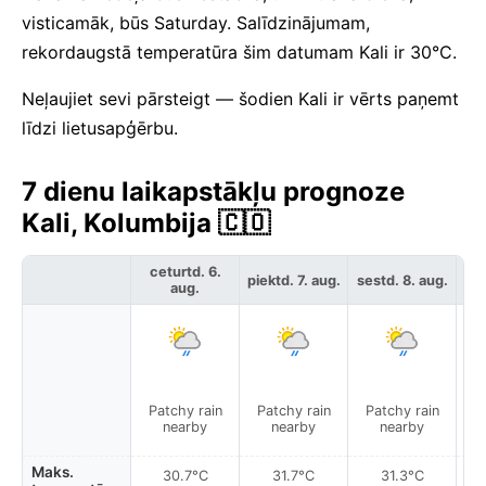
visticamāk, būs Saturday. Salīdzinājumam,
rekordaugstā temperatūra šim datumam Kali ir 30°C.
Neļaujiet sevi pārsteigt — šodien Kali ir vērts paņemt
līdzi lietusapģērbu.
7 dienu laikapstākļu prognoze
Kali, Kolumbija 🇨🇴
ceturtd. 6.
piektd. 7. aug.
sestd. 8. aug.
svē
aug.
Patchy rain
Patchy rain
Patchy rain
P
nearby
nearby
nearby
Maks.
30.7°C
31.7°C
31.3°C