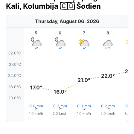
Kali, Kolumbija 🇨🇴 Šodien
Thursday, August 06, 2026
5
6
7
8
9
32.0°C
27.0°C
24.
22.0°
22.0°C
21.0°
17.0°
18.0°C
16.0°
13.0°C
0.0 mm
0.3 mm
0.3 mm
0.2 mm
0.1 
↑
↑
↑
↑
1.0 km/h
2.0 km/h
1.0 km/h
2.0 km/h
3.0 k