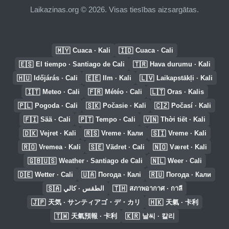
Laikazinas.org © 2026. Visas tiesības aizsargātas.
🇲🇾
🇮🇩
Cuaca · Kali
Cuaca · Cali
🇪🇸
🇹🇷
El tiempo · Santiago de Cali
Hava durumu · Kali
🇭🇺
🇪🇪
🇱🇻
Időjárás · Cali
Ilm · Kali
Laikapstākļi · Kali
🇮🇹
🇫🇷
🇱🇹
Meteo · Cali
Météo · Cali
Oras · Kalis
🇵🇱
🇸🇰
🇨🇿
Pogoda · Cali
Počasie · Kali
Počasí · Kali
🇫🇮
🇵🇹
🇻🇳
Sää · Cali
Tempo · Cali
Thời tiết · Kali
🇩🇰
🇷🇸
🇸🇮
Vejret · Kali
Vreme · Кали
Vreme · Kali
🇷🇴
🇸🇪
🇳🇴
Vremea · Kali
Vädret · Cali
Været · Kali
🇬🇧🇺🇸
🇳🇱
Weather · Santiago de Cali
Weer · Cali
🇩🇪
🇺🇦
🇷🇺
Wetter · Cali
Погода · Калі
Погода · Кали
🇸🇦
🇹🇭
الطقس · كالي
สภาพอากาศ · กาลี
🇯🇵
🇭🇰
天気 · サンティアゴ・デ・カリ
天氣 · 卡利
🇹🇼
🇰🇷
天氣預報 · 卡利
날씨 · 칼리