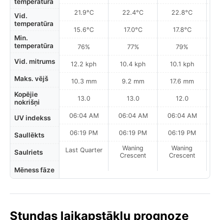
temperatūra
21.9°C
22.4°C
22.8°C
Vid.
temperatūra
15.6°C
17.0°C
17.8°C
Min.
temperatūra
76%
77%
79%
Vid. mitrums
12.2 kph
10.4 kph
10.1 kph
Maks. vējš
10.3 mm
9.2 mm
17.6 mm
Kopējie
13.0
13.0
12.0
nokrišņi
06:04 AM
06:04 AM
06:04 AM
0
UV indekss
06:19 PM
06:19 PM
06:19 PM
Saullēkts
Waning
Waning
Last Quarter
Saulriets
Crescent
Crescent
Mēness fāze
Stundas laikapstākļu prognoze