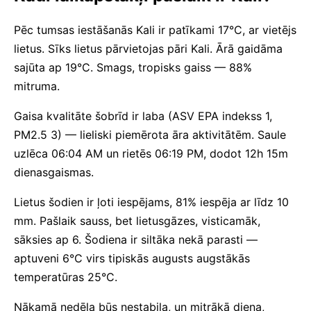
Pēc tumsas iestāšanās Kali ir patīkami 17°C, ar vietējs
lietus. Sīks lietus pārvietojas pāri Kali. Ārā gaidāma
sajūta ap 19°C. Smags, tropisks gaiss — 88%
mitruma.
Gaisa kvalitāte šobrīd ir laba (ASV EPA indekss 1,
PM2.5 3) — lieliski piemērota āra aktivitātēm. Saule
uzlēca 06:04 AM un rietēs 06:19 PM, dodot 12h 15m
dienasgaismas.
Lietus šodien ir ļoti iespējams, 81% iespēja ar līdz 10
mm. Pašlaik sauss, bet lietusgāzes, visticamāk,
sāksies ap 6. Šodiena ir siltāka nekā parasti —
aptuveni 6°C virs tipiskās augusts augstākās
temperatūras 25°C.
Nākamā nedēļa būs nestabila, un mitrākā diena,