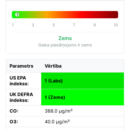
1
1
3
5
7
9
10
Zems
Gaisa piesārņojums ir zems
Parametrs
Vērtība
US EPA
1 (Labs)
indekss:
UK DEFRA
1 (Zems)
indekss:
CO:
388.0 µg/m³
O3:
40.0 µg/m³