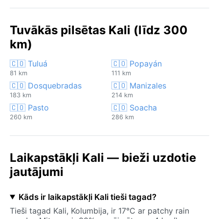
Tuvākās pilsētas Kali (līdz 300
km)
🇨🇴 Tuluá
🇨🇴 Popayán
81 km
111 km
🇨🇴 Dosquebradas
🇨🇴 Manizales
183 km
214 km
🇨🇴 Pasto
🇨🇴 Soacha
260 km
286 km
Laikapstākļi Kali — bieži uzdotie
jautājumi
Kāds ir laikapstākļi Kali tieši tagad?
Tieši tagad Kali, Kolumbija, ir 17°C ar patchy rain