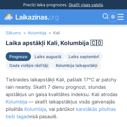
Precīzi laika prognozes
.
Skatīt visas valstis
.
☰
Laikazinas.
org
🌐
Sākums
>
Kolumbija
>
Kali
Laika apstākļi Kali, Kolumbija 🇨🇴
Prognoze
Laiks augustā
Laiks septembrī
Gada vidējie rādītāji
Kolumbija laikapstākļi
Tiešraides laikapstākļi Kali, pašlaik 17°C ar patchy
rain nearby. Skatīt 7 dienu prognozi, stundas
apstākļus un gaisa kvalitātes indeksu. Kali atrodas
Kolumbija
— skatīt laikapstākļus visās galvenajās
pilsētās
Kolumbija
, vai pārlūkot
karstākās pilsētas
tieši tagad
visā pasaulē.