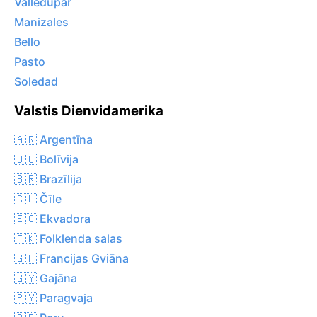
Valledupar
Manizales
Bello
Pasto
Soledad
Valstis Dienvidamerika
🇦🇷 Argentīna
🇧🇴 Bolīvija
🇧🇷 Brazīlija
🇨🇱 Čīle
🇪🇨 Ekvadora
🇫🇰 Folklenda salas
🇬🇫 Francijas Gviāna
🇬🇾 Gajāna
🇵🇾 Paragvaja