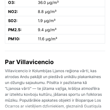
O3:
36.0 µg/m³
NO2:
8.8 µg/m³
SO2:
1.9 µg/m³
PM2.5:
9.4 µg/m³
PM10:
11.6 µg/m³
Par Villavicencio
Villavicencio ir Kolumbijas Ljanos reģiona vārti, kas
atrodas Andu pakājē un piedāvā unikālu plakankalnes
un džungļu sajaukumu. Pilsēta ir pazīstama kā
"Ljanosa vārti" — te jūtama vaļīga, krāšņa atmosfēra
ar izteiktu kovboju kultūru, jāšanas sportu un folkloras
mūziku. Populārākie apskates objekti ir Bioparque Los
Ocarros ar vietējiem dzīvniekiem, gleznainā Guatiquía