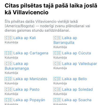
Citas pilsētas tajā pašā laika joslā
kā Villavicencio
Šīs pilsētas dalās Villavicencio vietējā laikā
(America/Bogota) — noderīgi zvanu plānošanai vai
dienas gaismas stundu salīdzināšanai.
🇨🇴 Laika ap Kali
🇨🇴 Laika ap
Barranquilla
Kolumbija
Kolumbija
🇨🇴 Laika ap Cartagena
🇨🇴 Laika ap Cúcuta
Kolumbija
Kolumbija
🇨🇴 Laika ap
🇨🇴 Laika ap Valledupar
Bukaramanga
Kolumbija
Kolumbija
🇨🇴 Laika ap Manizales
🇨🇴 Laika ap Bello
Kolumbija
Kolumbija
🇨🇴 Laika ap Pasto
🇨🇴 Laika ap Soledad
Kolumbija
Kolumbija
🇨🇴 Laika ap Popayán
🇨🇴 Laika ap Soacha
Kolumbija
Kolumbija