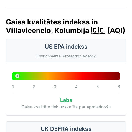
Gaisa kvalitātes indekss in
Villavicencio, Kolumbija 🇨🇴 (AQI)
US EPA indekss
Environmental Protection Agency
1
1
2
3
4
5
6
Labs
Gaisa kvalitāte tiek uzskatīta par apmierinošu
UK DEFRA indekss