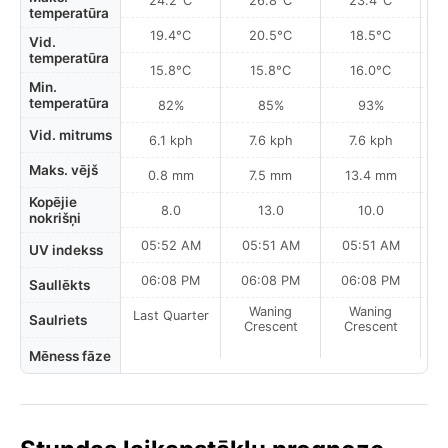
24.2°C
26.8°C
23.4°C
temperatūra
19.4°C
20.5°C
18.5°C
Vid.
temperatūra
15.8°C
15.8°C
16.0°C
Min.
temperatūra
82%
85%
93%
Vid. mitrums
6.1 kph
7.6 kph
7.6 kph
Maks. vējš
0.8 mm
7.5 mm
13.4 mm
Kopējie
8.0
13.0
10.0
nokrišņi
05:52 AM
05:51 AM
05:51 AM
UV indekss
06:08 PM
06:08 PM
06:08 PM
Saullēkts
Waning
Waning
Last Quarter
Saulriets
Crescent
Crescent
Mēness fāze