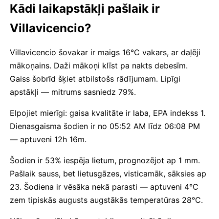
Kādi laikapstākļi pašlaik ir
Villavicencio?
Villavicencio šovakar ir maigs 16°C vakars, ar daļēji
mākoņains. Daži mākoņi klīst pa nakts debesīm.
Gaiss šobrīd šķiet atbilstošs rādījumam. Lipīgi
apstākļi — mitrums sasniedz 79%.
Elpojiet mierīgi: gaisa kvalitāte ir laba, EPA indekss 1.
Dienasgaisma šodien ir no 05:52 AM līdz 06:08 PM
— aptuveni 12h 16m.
Šodien ir 53% iespēja lietum, prognozējot ap 1 mm.
Pašlaik sauss, bet lietusgāzes, visticamāk, sāksies ap
23. Šodiena ir vēsāka nekā parasti — aptuveni 4°C
zem tipiskās augusts augstākās temperatūras 28°C.