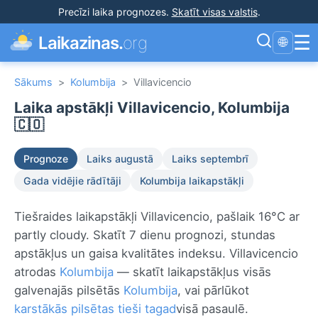
Precīzi laika prognozes
.
Skatīt visas valstis
.
☰
Laikazinas.
org
🌐
Sākums
>
Kolumbija
>
Villavicencio
Laika apstākļi Villavicencio, Kolumbija
🇨🇴
Prognoze
Laiks augustā
Laiks septembrī
Gada vidējie rādītāji
Kolumbija laikapstākļi
Tiešraides laikapstākļi Villavicencio, pašlaik 16°C ar
partly cloudy. Skatīt 7 dienu prognozi, stundas
apstākļus un gaisa kvalitātes indeksu. Villavicencio
atrodas
Kolumbija
— skatīt laikapstākļus visās
galvenajās pilsētās
Kolumbija
, vai pārlūkot
karstākās pilsētas tieši tagad
visā pasaulē.