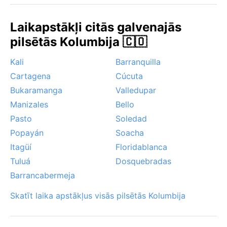
tuvumā. Villavicencio neapdraud viesuļvētras vai
sniegs, bet biežas ir tropiskās lietavas, kas
Laikapstākļi citās galvenajās
pēcpusdienās pēkšņi pārtrauc karstumu. Pazīstama
pilsētās Kolumbija 🇨🇴
parādība ir "brisa" – vēja brāzmas pirms lietus un
intensīvs mitrums, kas padara gaisu smagu un
Kali
Barranquilla
piesātinātu ar zemes un veģetācijas smaržām.
Cartagena
Cúcuta
Bukaramanga
Valledupar
Manizales
Bello
Pasto
Soledad
Popayán
Soacha
Itagüí
Floridablanca
Tuluá
Dosquebradas
Barrancabermeja
Skatīt laika apstākļus visās pilsētās Kolumbija