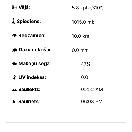
🌬️
Vējš:
5.8 kph (310°)
🌡️
Spiediens:
1015.0 mb
👁️
Redzamība:
10.0 km
🌧️
Gāzu nokrišņi:
0.0 mm
☁️
Mākoņu sega:
47%
☀️
UV indekss:
0.0
🌅
Saullēkts:
05:52 AM
🌇
Saulriets:
06:08 PM