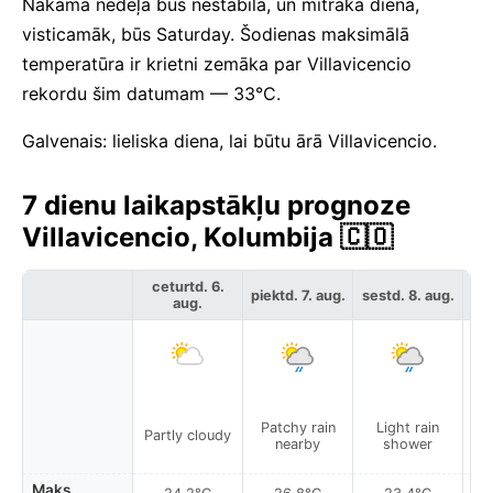
Nākamā nedēļa būs nestabila, un mitrākā diena,
visticamāk, būs Saturday. Šodienas maksimālā
temperatūra ir krietni zemāka par Villavicencio
rekordu šim datumam — 33°C.
Galvenais: lieliska diena, lai būtu ārā Villavicencio.
7 dienu laikapstākļu prognoze
Villavicencio, Kolumbija 🇨🇴
ceturtd. 6.
piektd. 7. aug.
sestd. 8. aug.
svē
aug.
Patchy rain
Light rain
P
Partly cloudy
nearby
shower
Maks.