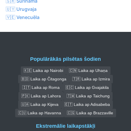
🇸🇷 Surinama
🇺🇾 Urugvaja
🇻🇪 Venecuēla
Populārākās pilsētas šodien
🇰🇪 Laika ap Nairobi
🇨🇳 Laika ap Uhaņa
🇧🇩 Laika ap Čitagonga
🇹🇷 Laika ap Izmira
🇮🇹 Laika ap Roma
🇪🇨 Laika ap Gvajakila
🇵🇰 Laika ap Lahora
🇹🇼 Laika ap Taichung
🇺🇦 Laika ap Kijeva
🇪🇹 Laika ap Adisabeba
🇨🇺 Laika ap Havanna
🇨🇬 Laika ap Brazzaville
Ekstremālie laikapstākļi