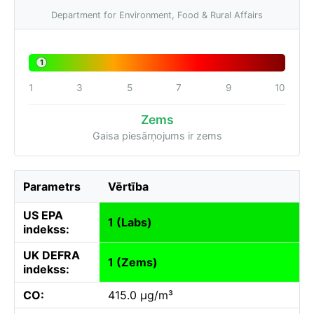
Department for Environment, Food & Rural Affairs
1
1
3
5
7
9
10
Zems
Gaisa piesārņojums ir zems
Parametrs
Vērtība
US EPA
1 (Labs)
indekss:
UK DEFRA
1 (Zems)
indekss:
CO:
415.0 µg/m³