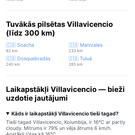
Tuvākās pilsētas Villavicencio
(līdz 300 km)
🇨🇴 Soacha
🇨🇴 Manizales
82 km
233 km
🇨🇴 Dosquebradas
🇨🇴 Tuluá
240 km
285 km
Laikapstākļi Villavicencio — bieži
uzdotie jautājumi
Kāds ir laikapstākļi Villavicencio tieši tagad?
Tieši tagad Villavicencio, Kolumbija, ir 16°C ar partly
cloudy. Mitrums ir 79% un vēja ātrums 6 km/h.
Apstākļi jūtas kā 16°C.