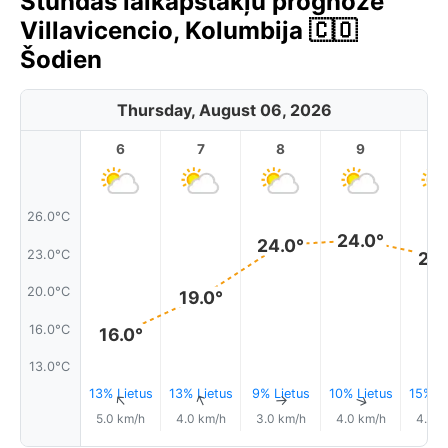
Stundas laikapstākļu prognoze
Villavicencio, Kolumbija 🇨🇴
Šodien
Thursday, August 06, 2026
6
7
8
9
1
26.0°C
24.0°
24.0°
23.0°C
22.
20.0°C
19.0°
16.0°C
16.0°
13.0°C
13% Lietus
13% Lietus
9% Lietus
10% Lietus
15% Li
↑
↑
↑
↑
5.0 km/h
4.0 km/h
3.0 km/h
4.0 km/h
4.0 k