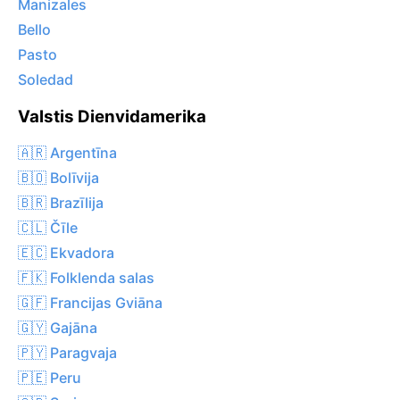
Manizales
Bello
Pasto
Soledad
Valstis Dienvidamerika
🇦🇷 Argentīna
🇧🇴 Bolīvija
🇧🇷 Brazīlija
🇨🇱 Čīle
🇪🇨 Ekvadora
🇫🇰 Folklenda salas
🇬🇫 Francijas Gviāna
🇬🇾 Gajāna
🇵🇾 Paragvaja
🇵🇪 Peru