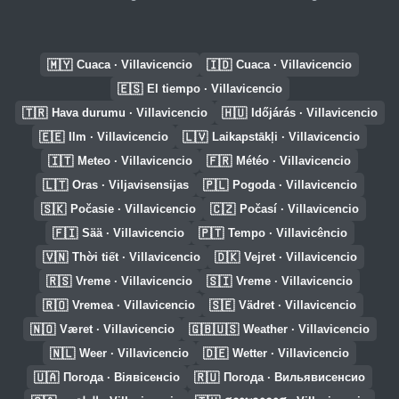
🇲🇾
🇮🇩
Cuaca · Villavicencio
Cuaca · Villavicencio
🇪🇸
El tiempo · Villavicencio
🇹🇷
🇭🇺
Hava durumu · Villavicencio
Időjárás · Villavicencio
🇪🇪
🇱🇻
Ilm · Villavicencio
Laikapstākļi · Villavicencio
🇮🇹
🇫🇷
Meteo · Villavicencio
Météo · Villavicencio
🇱🇹
🇵🇱
Oras · Viljavisensijas
Pogoda · Villavicencio
🇸🇰
🇨🇿
Počasie · Villavicencio
Počasí · Villavicencio
🇫🇮
🇵🇹
Sää · Villavicencio
Tempo · Villavicêncio
🇻🇳
🇩🇰
Thời tiết · Villavicencio
Vejret · Villavicencio
🇷🇸
🇸🇮
Vreme · Villavicencio
Vreme · Villavicencio
🇷🇴
🇸🇪
Vremea · Villavicencio
Vädret · Villavicencio
🇳🇴
🇬🇧🇺🇸
Været · Villavicencio
Weather · Villavicencio
🇳🇱
🇩🇪
Weer · Villavicencio
Wetter · Villavicencio
🇺🇦
🇷🇺
Погода · Віявісенсіо
Погода · Вильявисенсио