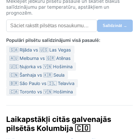
Meklējiet jebkuru pilsētu pasaulē un skatiet blakus
salīdzinājumu par temperatūru, apstākļiem un
prognozēm.
Salīdzināt →
Populāri pilsētu salīdzinājumi visā pasaulē:
🇸🇦 Rijāda vs 🇺🇸 Las Vegas
🇦🇺 Melburna vs 🇬🇷 Atēnas
🇺🇸 Ņujorka vs 🇻🇳 Hošimina
🇨🇳 Šanhaja vs 🇰🇷 Seula
🇧🇷 São Paulo vs 🇮🇱 Telaviva
🇨🇦 Toronto vs 🇻🇳 Hošimina
Laikapstākļi citās galvenajās
pilsētās Kolumbija 🇨🇴