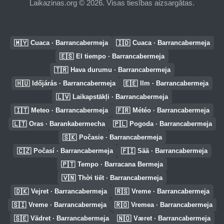
Laikazinas.org © 2026. Visas tiesības aizsargātas.
🇲🇾
🇮🇩
Cuaca · Barrancabermeja
Cuaca · Barrancabermeja
🇪🇸
El tiempo · Barrancabermeja
🇹🇷
Hava durumu · Barrancabermeja
🇭🇺
🇪🇪
Időjárás · Barrancabermeja
Ilm · Barrancabermeja
🇱🇻
Laikapstākļi · Barrancabermeja
🇮🇹
🇫🇷
Meteo · Barrancabermeja
Météo · Barrancabermeja
🇱🇹
🇵🇱
Oras · Barankabermecha
Pogoda · Barrancabermeja
🇸🇰
Počasie · Barrancabermeja
🇨🇿
🇫🇮
Počasí · Barrancabermeja
Sää · Barrancabermeja
🇵🇹
Tempo · Barracana Bermeja
🇻🇳
Thời tiết · Barrancabermeja
🇩🇰
🇷🇸
Vejret · Barrancabermeja
Vreme · Barrancabermeja
🇸🇮
🇷🇴
Vreme · Barrancabermeja
Vremea · Barrancabermeja
🇸🇪
🇳🇴
Vädret · Barrancabermeja
Været · Barrancabermeja