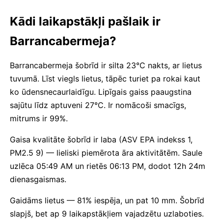
Kādi laikapstākļi pašlaik ir
Barrancabermeja?
Barrancabermeja šobrīd ir silta 23°C nakts, ar lietus
tuvumā. Līst viegls lietus, tāpēc turiet pa rokai kaut
ko ūdensnecaurlaidīgu. Lipīgais gaiss paaugstina
sajūtu līdz aptuveni 27°C. Ir nomācoši smacīgs,
mitrums ir 99%.
Gaisa kvalitāte šobrīd ir laba (ASV EPA indekss 1,
PM2.5 9) — lieliski piemērota āra aktivitātēm. Saule
uzlēca 05:49 AM un rietēs 06:13 PM, dodot 12h 24m
dienasgaismas.
Gaidāms lietus — 81% iespēja, un pat 10 mm. Šobrīd
slapjš, bet ap 9 laikapstākļiem vajadzētu uzlaboties.