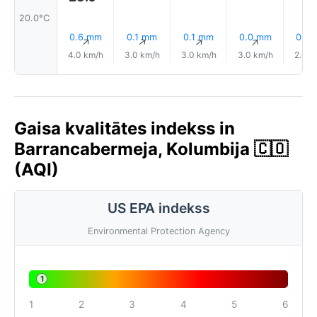
20.0°C
0.6 mm
0.1 mm
0.1 mm
0.0 mm
0.0
↑
↑
↑
↑
4.0 km/h
3.0 km/h
3.0 km/h
3.0 km/h
2.0 k
Gaisa kvalitātes indekss in
Barrancabermeja, Kolumbija 🇨🇴
(AQI)
US EPA indekss
Environmental Protection Agency
1
1
2
3
4
5
6