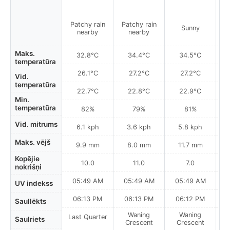
Patchy rain
Patchy rain
L
Sunny
nearby
nearby
Maks.
32.8°C
34.4°C
34.5°C
temperatūra
26.1°C
27.2°C
27.2°C
Vid.
temperatūra
22.7°C
22.8°C
22.9°C
Min.
temperatūra
82%
79%
81%
Vid. mitrums
6.1 kph
3.6 kph
5.8 kph
Maks. vējš
9.9 mm
8.0 mm
11.7 mm
Kopējie
10.0
11.0
7.0
nokrišņi
05:49 AM
05:49 AM
05:49 AM
0
UV indekss
06:13 PM
06:13 PM
06:12 PM
Saullēkts
Waning
Waning
Last Quarter
Saulriets
Crescent
Crescent