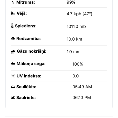
💧
Mitrums:
99%
🌬️
Vējš:
4.7 kph (47°)
🌡️
Spiediens:
1011.0 mb
👁️
Redzamība:
10.0 km
🌧️
Gāzu nokrišņi:
1.0 mm
☁️
Mākoņu sega:
100%
☀️
UV indekss:
0.0
🌅
Saullēkts:
05:49 AM
🌇
Saulriets:
06:13 PM