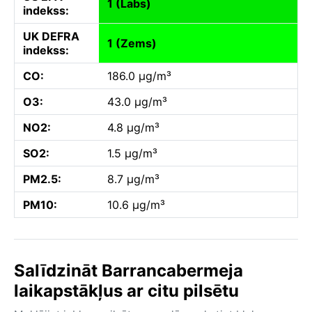
1 (Labs)
indekss:
UK DEFRA
1 (Zems)
indekss:
CO:
186.0 µg/m³
O3:
43.0 µg/m³
NO2:
4.8 µg/m³
SO2:
1.5 µg/m³
PM2.5:
8.7 µg/m³
PM10:
10.6 µg/m³
Salīdzināt Barrancabermeja
laikapstākļus ar citu pilsētu