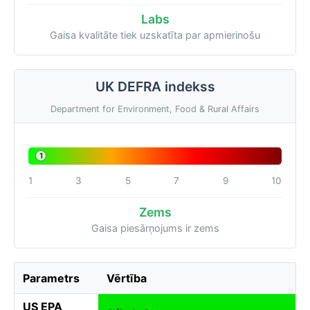
Labs
Gaisa kvalitāte tiek uzskatīta par apmierinošu
UK DEFRA indekss
Department for Environment, Food & Rural Affairs
1
1
3
5
7
9
10
Zems
Gaisa piesārņojums ir zems
Parametrs
Vērtība
US EPA