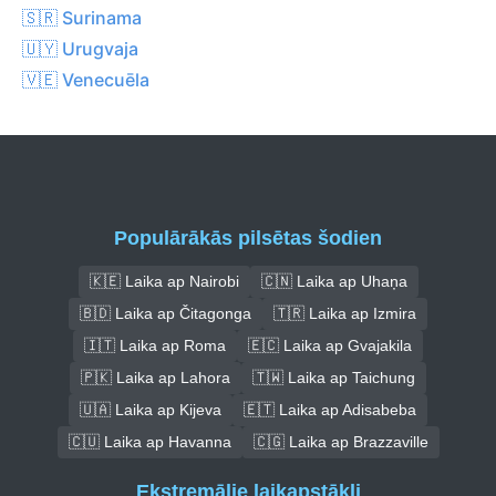
🇸🇷 Surinama
🇺🇾 Urugvaja
🇻🇪 Venecuēla
Populārākās pilsētas šodien
🇰🇪 Laika ap Nairobi
🇨🇳 Laika ap Uhaņa
🇧🇩 Laika ap Čitagonga
🇹🇷 Laika ap Izmira
🇮🇹 Laika ap Roma
🇪🇨 Laika ap Gvajakila
🇵🇰 Laika ap Lahora
🇹🇼 Laika ap Taichung
🇺🇦 Laika ap Kijeva
🇪🇹 Laika ap Adisabeba
🇨🇺 Laika ap Havanna
🇨🇬 Laika ap Brazzaville
Ekstremālie laikapstākļi