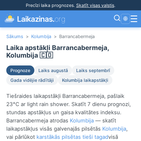
Precīzi laika prognozes
.
Skatīt visas valstis
.
☰
Laikazinas.
org
🌐
Sākums
>
Kolumbija
>
Barrancabermeja
Laika apstākļi Barrancabermeja,
Kolumbija 🇨🇴
Prognoze
Laiks augustā
Laiks septembrī
Gada vidējie rādītāji
Kolumbija laikapstākļi
Tiešraides laikapstākļi Barrancabermeja, pašlaik
23°C ar light rain shower. Skatīt 7 dienu prognozi,
stundas apstākļus un gaisa kvalitātes indeksu.
Barrancabermeja atrodas
Kolumbija
— skatīt
laikapstākļus visās galvenajās pilsētās
Kolumbija
,
vai pārlūkot
karstākās pilsētas tieši tagad
visā