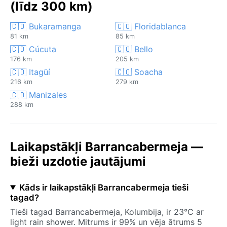
(līdz 300 km)
🇨🇴 Bukaramanga
🇨🇴 Floridablanca
81 km
85 km
🇨🇴 Cúcuta
🇨🇴 Bello
176 km
205 km
🇨🇴 Itagüí
🇨🇴 Soacha
216 km
279 km
🇨🇴 Manizales
288 km
Laikapstākļi Barrancabermeja —
bieži uzdotie jautājumi
Kāds ir laikapstākļi Barrancabermeja tieši
tagad?
Tieši tagad Barrancabermeja, Kolumbija, ir 23°C ar
light rain shower. Mitrums ir 99% un vēja ātrums 5