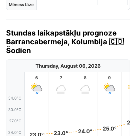
Mēness fāze
Stundas laikapstākļu prognoze
Barrancabermeja, Kolumbija 🇨🇴
Šodien
Thursday, August 06, 2026
6
7
8
9
1
34.0°C
30.0°C
27.0°C
26.
25.0°
24.0°
23.0°
24.0°C
23.0°