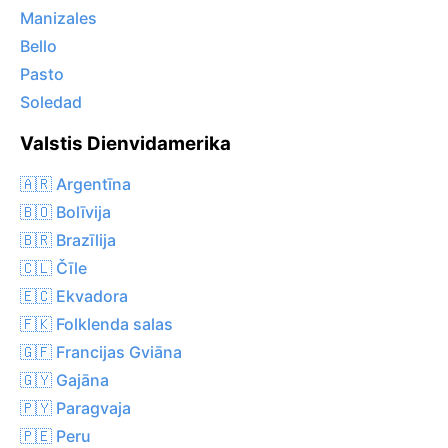
Manizales
Bello
Pasto
Soledad
Valstis Dienvidamerika
🇦🇷 Argentīna
🇧🇴 Bolīvija
🇧🇷 Brazīlija
🇨🇱 Čīle
🇪🇨 Ekvadora
🇫🇰 Folklenda salas
🇬🇫 Francijas Gviāna
🇬🇾 Gajāna
🇵🇾 Paragvaja
🇵🇪 Peru