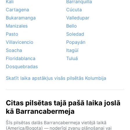
Kali
Barranquilla
Cartagena
Cúcuta
Bukaramanga
Valledupar
Manizales
Bello
Pasto
Soledad
Villavicencio
Popayán
Soacha
Itagüí
Floridablanca
Tuluá
Dosquebradas
Skatīt laika apstākļus visās pilsētās Kolumbija
Citas pilsētas tajā pašā laika joslā
kā Barrancabermeja
Šīs pilsētas dalās Barrancabermeja vietējā laikā
(America/Bogota) — noderīgi zvanu plānošanai vai