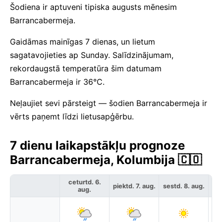
Šodiena ir aptuveni tipiska augusts mēnesim
Barrancabermeja.
Gaidāmas mainīgas 7 dienas, un lietum
sagatavojieties ap Sunday. Salīdzinājumam,
rekordaugstā temperatūra šim datumam
Barrancabermeja ir 36°C.
Neļaujiet sevi pārsteigt — šodien Barrancabermeja ir
vērts paņemt līdzi lietusapģērbu.
7 dienu laikapstākļu prognoze
Barrancabermeja, Kolumbija 🇨🇴
ceturtd. 6.
piektd. 7. aug.
sestd. 8. aug.
svē
aug.