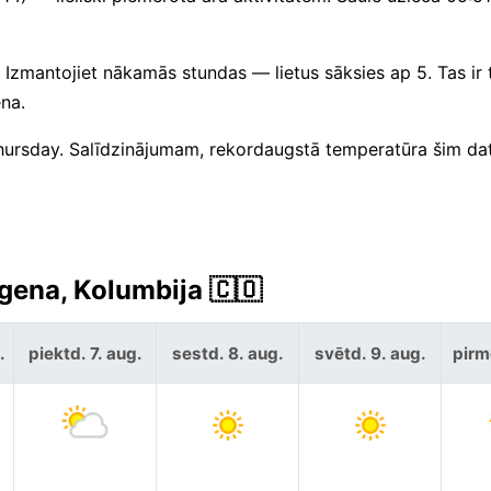
. Izmantojiet nākamās stundas — lietus sāksies ap 5. Tas ir t
ena.
 Thursday. Salīdzinājumam, rekordaugstā temperatūra šim 
gena, Kolumbija 🇨🇴
.
piektd. 7. aug.
sestd. 8. aug.
svētd. 9. aug.
pirm