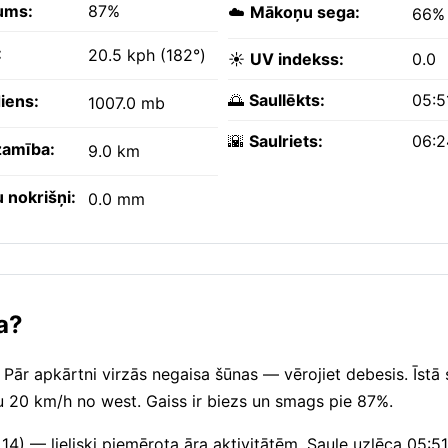
ums:
87%
☁️
Mākoņu sega:
66%
:
20.5 kph (182°)
☀️
UV indekss:
0.0
🌅
Saullēkts:
05:5
iens:
1007.0 mb
🌇
Saulriets:
06:
amība:
9.0 km
 nokrišņi:
0.0 mm
a?
 Pār apkārtni virzās negaisa šūnas — vērojiet debesis. Īstā s
 20 km/h no west. Gaiss ir biezs un smags pie 87%.
 14) — lieliski piemērota āra aktivitātēm. Saule uzlēca 05: