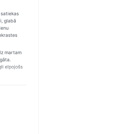
 satiekas
i, glabā
ienu
ekrastes
īdz martam
gāta.
li elpojošs
emāks.
ik biežas
as sākums