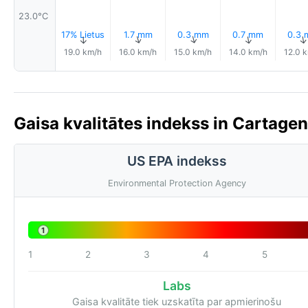
23.0°C
17% Lietus
1.7 mm
0.3 mm
0.7 mm
0.3
↑
↑
↑
↑
19.0 km/h
16.0 km/h
15.0 km/h
14.0 km/h
12.0 
Gaisa kvalitātes indekss in Cartagen
US EPA indekss
Environmental Protection Agency
1
1
2
3
4
5
Labs
Gaisa kvalitāte tiek uzskatīta par apmierinošu