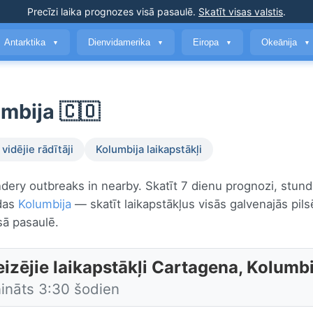
Precīzi laika prognozes
visā pasaulē
.
Skatīt visas valstis
.
Antarktika
Dienvidamerika
Eiropa
Okeānija
▼
▼
▼
▼
umbija 🇨🇴
vidējie rādītāji
Kolumbija laikapstākļi
ndery outbreaks in nearby. Skatīt 7 dienu prognozi, stun
odas
Kolumbija
— skatīt laikapstākļus visās galvenajās pils
sā pasaulē.
izējie laikapstākļi Cartagena, Kolumbi
nināts 3:30 šodien