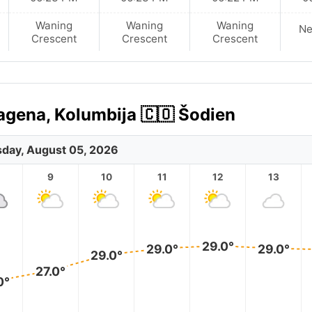
Waning
Waning
Waning
N
Crescent
Crescent
Crescent
agena, Kolumbija 🇨🇴 Šodien
day, August 05, 2026
9
10
11
12
13
29.0°
29.0°
29.0°
29.0°
27.0°
0°