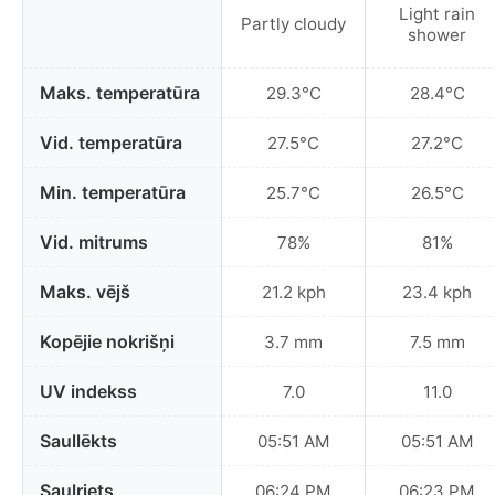
Light rain
Partly cloudy
shower
Maks. temperatūra
29.3°C
28.4°C
Vid. temperatūra
27.5°C
27.2°C
Min. temperatūra
25.7°C
26.5°C
Vid. mitrums
78%
81%
Maks. vējš
21.2 kph
23.4 kph
Kopējie nokrišņi
3.7 mm
7.5 mm
UV indekss
7.0
11.0
Saullēkts
05:51 AM
05:51 AM
Saulriets
06:24 PM
06:23 PM