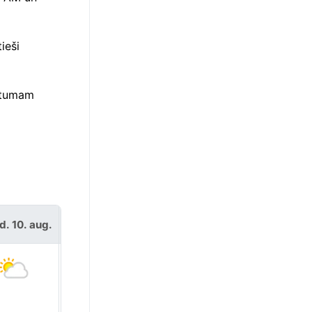
ieši
datumam
d. 10. aug.
otrd. 11. aug.