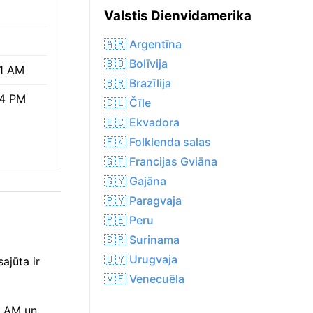
Valstis Dienvidamerika
🇦🇷 Argentīna
🇧🇴 Bolīvija
1 AM
🇧🇷 Brazīlija
24 PM
🇨🇱 Čīle
🇪🇨 Ekvadora
🇫🇰 Folklenda salas
🇬🇫 Francijas Gviāna
🇬🇾 Gajāna
🇵🇾 Paragvaja
🇵🇪 Peru
🇸🇷 Surinama
🇺🇾 Urugvaja
ajūta ir
🇻🇪 Venecuēla
51 AM un