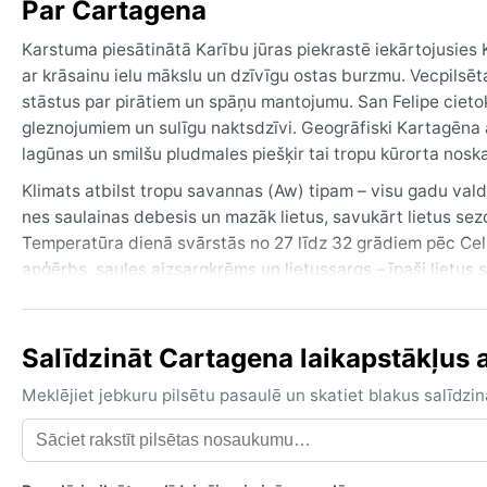
Par Cartagena
Karstuma piesātinātā Karību jūras piekrastē iekārtojusies
ar krāsainu ielu mākslu un dzīvīgu ostas burzmu. Vecpilsēt
stāstus par pirātiem un spāņu mantojumu. San Felipe cietok
gleznojumiem un sulīgu naktsdzīvi. Geogrāfiski Kartagēna
lagūnas un smilšu pludmales piešķir tai tropu kūrorta nosk
Klimats atbilst tropu savannas (Aw) tipam – visu gadu v
nes saulainas debesis un mazāk lietus, savukārt lietus se
Temperatūra dienā svārstās no 27 līdz 32 grādiem pēc Celsi
apģērbs, saules aizsargkrēms un lietussargs – īpaši lietus s
Labākais laiks ceļojumam ir sausā sezona – no decembra 
Vēlā rudenī jāuzmanās no El Niño ietekmes, kas reizēm pas
Salīdzināt Cartagena laikapstākļus a
kā citos Karību reģionos, taču no oktobra līdz novembrim 
ir siltāks, ar vairāk lietus, bet joprojām piemērots, ja vēlas
Meklējiet jebkuru pilsētu pasaulē un skatiet blakus salīd