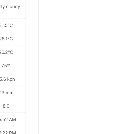
tly cloudy
Sunny
31.5°C
30.5°C
28.1°C
28.3°C
26.2°C
26.5°C
75%
79%
5.6 kph
30.2 kph
7.3 mm
0.0 mm
8.0
8.0
5:52 AM
05:52 AM
6:22 PM
06:22 PM