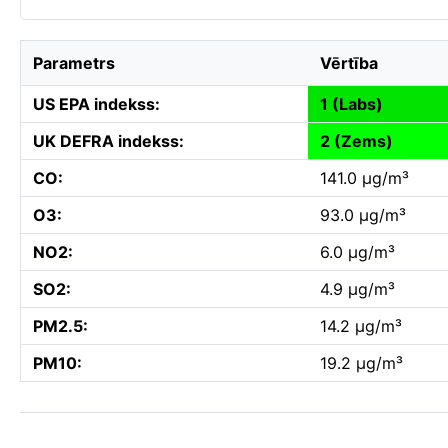
Parametrs
Vērtība
US EPA indekss:
1 (Labs)
UK DEFRA indekss:
2 (Zems)
CO:
141.0 µg/m³
O3:
93.0 µg/m³
NO2:
6.0 µg/m³
SO2:
4.9 µg/m³
PM2.5:
14.2 µg/m³
PM10:
19.2 µg/m³