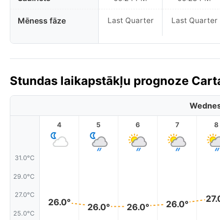
Mēness fāze
Last Quarter
Last Quarter
Stundas laikapstākļu prognoze Cart
Wednes
4
5
6
7
8
31.0°C
29.0°C
27.0°C
27.
26.0°
26.0°
26.0°
26.0°
25.0°C