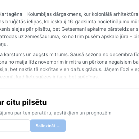
 Kartagēna – Kolumbijas dārgakmens, kur koloniālā arhitektūra
as bruģētās ieliņas, ko ieskauj 16. gadsimta nocietinājumu mūr
snis slejas pār pilsētu, bet Getsemani apkaime pārsteidz ar s
 atrodas uz zemesšauruma, ko no trim pusēm apskalo jūra – pi
aņu.
alda karstums un augsts mitrums. Sausā sezona no decembra l
zona no maija līdz novembrim ir mitra un pērkona negaisiem ba
ja, bet naktīs tā nokrītas vien dažus grādus. Jāņem līdzi vieg
ezonā, kad lietusgāzes ir īsas, bet spēcīgas.
līdz martam, kad debesis ir skaidrākas un mitrums nedaudz z
tiprina karstumu un sausumu. Vētras un tropiskās vētras nav t
r citu pilsētu
dažkārt var uznākt spēcīgi vēji un dušas. Pavasaris un vasar
 mazāk tūristu.
zinājumu par temperatūru, apstākļiem un prognozēm.
Salīdzināt →