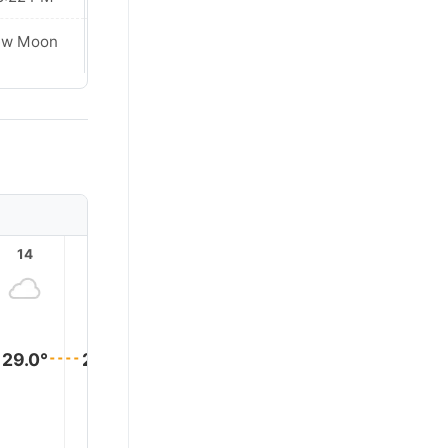
ew Moon
New Moon
14
15
16
17
18
19
29.0°
29.0°
28.0°
28.0°
28.0°
28.0°