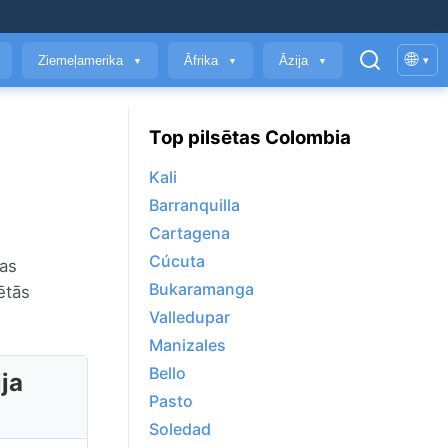
🌐
Ziemeļamerika
Āfrika
Āzija
▾
▼
▼
▼
Top pilsētas Colombia
Kali
Barranquilla
Cartagena
Cúcuta
das
Bukaramanga
ētās
Valledupar
Manizales
Bello
ja
Pasto
Soledad