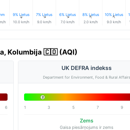
 mm
9% Lietus
7% Lietus
6% Lietus
8% Lietus
10% Lietus
1
↑
↑
↑
↑
↑
↑
km/h
10.0 km/h
9.0 km/h
7.0 km/h
2.0 km/h
9.0 km/h
a, Kolumbija 🇨🇴 (AQI)
UK DEFRA indekss
Department for Environment, Food & Rural Affair
2
6
1
3
5
7
9
Zems
Gaisa piesārņojums ir zems