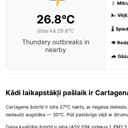
💧
Mitr
26.8°C
🌬️
Vējš
🌡️
Spied
jūtas kā 29.8°C
Thundery outbreaks in
👁️
Redz
nearby
🌧️
Gāzu
Kādi laikapstākļi pašlaik ir Cartagen
Cartagena šobrīd ir silta 27°C nakts, ar negaisa debesis.
nedaudz augstāka — 30°C. Pūš pastāvīgs vējš ar ātrumu
Gaisa kvalitāte šobrīd ir laba (ASV EPA indekss 1, PM2.5