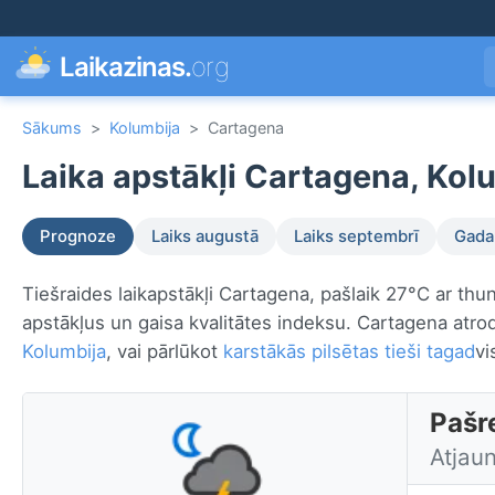
Laikazinas.
org
Sākums
>
Kolumbija
>
Cartagena
Laika apstākļi Cartagena, Kol
Prognoze
Laiks augustā
Laiks septembrī
Gada 
Tiešraides laikapstākļi Cartagena, pašlaik 27°C ar thu
apstākļus un gaisa kvalitātes indeksu. Cartagena atr
Kolumbija
, vai pārlūkot
karstākās pilsētas tieši tagad
vi
Pašre
Atjau