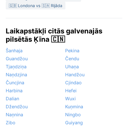
septembra līdz oktobrim, kad temperatūra ir patīkama
🇬🇧 Londona vs 🇸🇦 Rijāda
un mitrums zems. Vasarā jārēķinās ar musonu
lietavām, kas var izraisīt plūdus, un dažkārt pilsētu
sasniedz taifūnu paliekas no krasta. Ziemā ir sauss un
Laikapstākļi citās galvenajās
auksts, bet sniegputenis nav raksturīgs – migla biežāk
pilsētās Ķīna 🇨🇳
parādās rītos. Kopumā Džinānas klimats ir
kontrastains, bet katrā sezonā atklāj savu raksturu.
Šanhaja
Pekina
Guandžou
Čendu
Tjaņdziņa
Uhaņa
Naņdzjina
Handžou
Čuncjina
Cjindao
Harbina
Hefei
Dalian
Wuxi
Džendžou
Kuņmina
Naņnina
Ningbo
Zibo
Guiyang