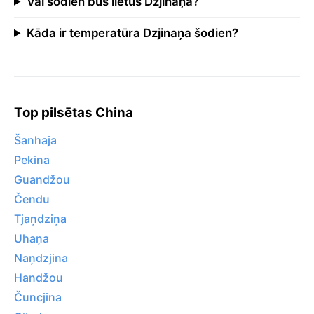
Vai šodien būs lietus Dzjinaņa?
Kāda ir temperatūra Dzjinaņa šodien?
Top pilsētas China
Šanhaja
Pekina
Guandžou
Čendu
Tjaņdziņa
Uhaņa
Naņdzjina
Handžou
Čuncjina