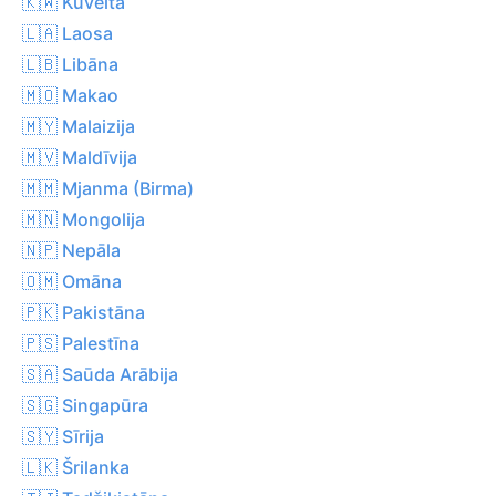
🇰🇼 Kuveita
🇱🇦 Laosa
🇱🇧 Libāna
🇲🇴 Makao
🇲🇾 Malaizija
🇲🇻 Maldīvija
🇲🇲 Mjanma (Birma)
🇲🇳 Mongolija
🇳🇵 Nepāla
🇴🇲 Omāna
🇵🇰 Pakistāna
🇵🇸 Palestīna
🇸🇦 Saūda Arābija
🇸🇬 Singapūra
🇸🇾 Sīrija
🇱🇰 Šrilanka