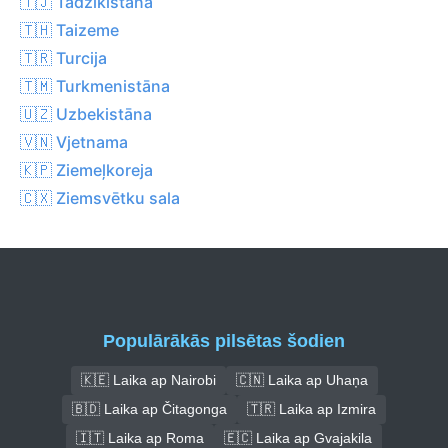
🇹🇯 Tadžikistāna
🇹🇭 Taizeme
🇹🇷 Turcija
🇹🇲 Turkmenistāna
🇺🇿 Uzbekistāna
🇻🇳 Vjetnama
🇰🇵 Ziemeļkoreja
🇨🇽 Ziemsvētku sala
Populārākās pilsētas šodien
🇰🇪 Laika ap Nairobi
🇨🇳 Laika ap Uhaņa
🇧🇩 Laika ap Čitagonga
🇹🇷 Laika ap Izmira
🇮🇹 Laika ap Roma
🇪🇨 Laika ap Gvajakila