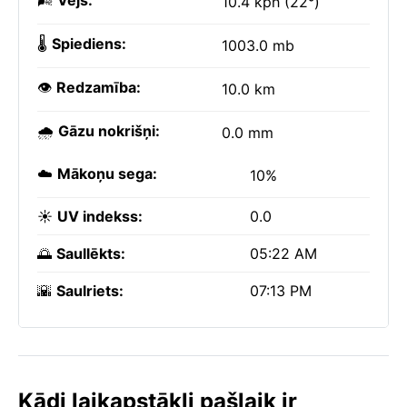
🌬️
Vējš:
10.4 kph (22°)
🌡️
Spiediens:
1003.0 mb
👁️
Redzamība:
10.0 km
🌧️
Gāzu nokrišņi:
0.0 mm
☁️
Mākoņu sega:
10%
☀️
UV indekss:
0.0
🌅
Saullēkts:
05:22 AM
🌇
Saulriets:
07:13 PM
Kādi laikapstākļi pašlaik ir