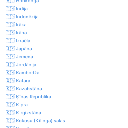
🇭🇰 Honkonga
🇮🇳 Indija
🇮🇩 Indonēzija
🇮🇶 Irāka
🇮🇷 Irāna
🇮🇱 Izraēla
🇯🇵 Japāna
🇾🇪 Jemena
🇯🇴 Jordānija
🇰🇭 Kambodža
🇶🇦 Katara
🇰🇿 Kazahstāna
🇹🇼 Ķīnas Republika
🇨🇾 Kipra
🇰🇬 Kirgizstāna
🇨🇨 Kokosu (Kīlinga) salas