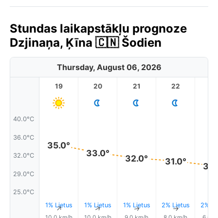
Stundas laikapstākļu prognoze
Dzjinaņa, Ķīna 🇨🇳 Šodien
Thursday, August 06, 2026
19
20
21
22
2
40.0°C
36.0°C
35.0°
33.0°
32.0°C
32.0°
31.0°
30.
29.0°C
25.0°C
1% Lietus
1% Lietus
1% Lietus
2% Lietus
2% Li
↑
↑
↑
↑
10.0 km/h
10.0 km/h
9.0 km/h
8.0 km/h
6.0 k