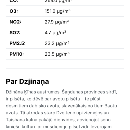
CO:
364.0 µg/m³
O3:
151.0 µg/m³
NO2:
27.9 µg/m³
SO2:
4.7 µg/m³
PM2.5:
23.2 µg/m³
PM10:
23.5 µg/m³
Par Dzjinaņa
Džināna Ķīnas austrumos, Šaņdunas provinces sirdī,
ir pilsēta, ko dēvē par avotu pilsētu – te plūst
desmitiem dabisko avotu, slavenākais no tiem Baotu
avots. Tā atrodas starp Dzelteno upi ziemeļos un
Taishana kalna pakājē dienvidos, apvienojot seno
ķīniešu kultūru ar mūsdienīgu pilsētvidi. Ievērojami