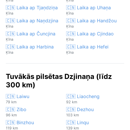
Ķīna
Ķīna
🇨🇳 Laika ap Tjaņdziņa
🇨🇳 Laika ap Uhaņa
Ķīna
Ķīna
🇨🇳 Laika ap Naņdzjina
🇨🇳 Laika ap Handžou
Ķīna
Ķīna
🇨🇳 Laika ap Čuncjina
🇨🇳 Laika ap Cjindao
Ķīna
Ķīna
🇨🇳 Laika ap Harbina
🇨🇳 Laika ap Hefei
Ķīna
Ķīna
Tuvākās pilsētas Dzjinaņa (līdz
300 km)
🇨🇳 Laiwu
🇨🇳 Liaocheng
79 km
92 km
🇨🇳 Zibo
🇨🇳 Dezhou
96 km
103 km
🇨🇳 Binzhou
🇨🇳 Linqu
119 km
139 km