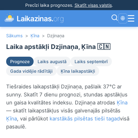
Precīzi laika prognozes
.
Skatīt visas valstis
.
☰
Laikazinas.
org
🌐
Sākums
>
Ķīna
>
Dzjinaņa
Laika apstākļi Dzjinaņa, Ķīna 🇨🇳
Prognoze
Laiks augustā
Laiks septembrī
Gada vidējie rādītāji
Ķīna laikapstākļi
Tiešraides laikapstākļi Dzjinaņa, pašlaik 37°C ar
sunny. Skatīt 7 dienu prognozi, stundas apstākļus
un gaisa kvalitātes indeksu. Dzjinaņa atrodas
Ķīna
— skatīt laikapstākļus visās galvenajās pilsētās
Ķīna
, vai pārlūkot
karstākās pilsētas tieši tagad
visā
pasaulē.