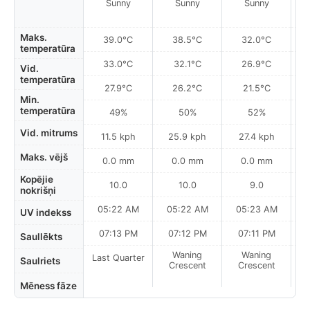
Sunny
Sunny
Sunny
Maks.
39.0°C
38.5°C
32.0°C
temperatūra
33.0°C
32.1°C
26.9°C
Vid.
temperatūra
27.9°C
26.2°C
21.5°C
Min.
temperatūra
49%
50%
52%
Vid. mitrums
11.5 kph
25.9 kph
27.4 kph
Maks. vējš
0.0 mm
0.0 mm
0.0 mm
Kopējie
10.0
10.0
9.0
nokrišņi
05:22 AM
05:22 AM
05:23 AM
0
UV indekss
07:13 PM
07:12 PM
07:11 PM
Saullēkts
Waning
Waning
Last Quarter
Saulriets
Crescent
Crescent
Mēness fāze