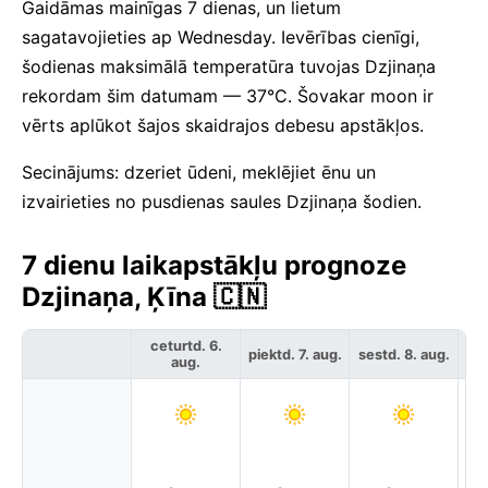
Gaidāmas mainīgas 7 dienas, un lietum
sagatavojieties ap Wednesday. Ievērības cienīgi,
šodienas maksimālā temperatūra tuvojas Dzjinaņa
rekordam šim datumam — 37°C. Šovakar moon ir
vērts aplūkot šajos skaidrajos debesu apstākļos.
Secinājums: dzeriet ūdeni, meklējiet ēnu un
izvairieties no pusdienas saules Dzjinaņa šodien.
7 dienu laikapstākļu prognoze
Dzjinaņa, Ķīna 🇨🇳
ceturtd. 6.
piektd. 7. aug.
sestd. 8. aug.
svē
aug.