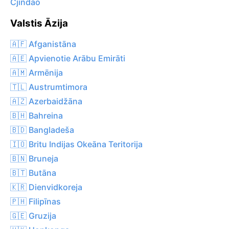
Cjindao
Valstis Āzija
🇦🇫 Afganistāna
🇦🇪 Apvienotie Arābu Emirāti
🇦🇲 Armēnija
🇹🇱 Austrumtimora
🇦🇿 Azerbaidžāna
🇧🇭 Bahreina
🇧🇩 Bangladeša
🇮🇴 Britu Indijas Okeāna Teritorija
🇧🇳 Bruneja
🇧🇹 Butāna
🇰🇷 Dienvidkoreja
🇵🇭 Filipīnas
🇬🇪 Gruzija