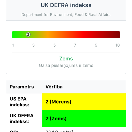
UK DEFRA indekss
Department for Environment, Food & Rural Affairs
2
1
3
5
7
9
10
Zems
Gaisa piesārņojums ir zems
Parametrs
Vērtība
US EPA
2 (Mērens)
indekss:
UK DEFRA
2 (Zems)
indekss: