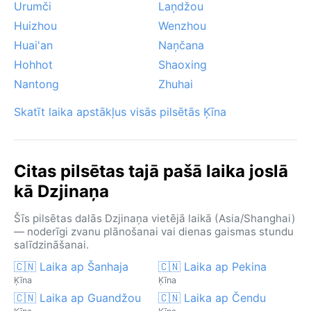
Urumči
Laņdžou
Huizhou
Wenzhou
Huai'an
Naņčana
Hohhot
Shaoxing
Nantong
Zhuhai
Skatīt laika apstākļus visās pilsētās Ķīna
Citas pilsētas tajā pašā laika joslā
kā Dzjinaņa
Šīs pilsētas dalās Dzjinaņa vietējā laikā (Asia/Shanghai)
— noderīgi zvanu plānošanai vai dienas gaismas stundu
salīdzināšanai.
🇨🇳 Laika ap Šanhaja
🇨🇳 Laika ap Pekina
Ķīna
Ķīna
🇨🇳 Laika ap Guandžou
🇨🇳 Laika ap Čendu