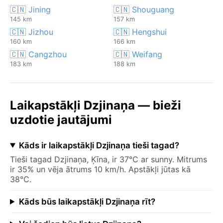
🇨🇳 Jining
🇨🇳 Shouguang
145 km
157 km
🇨🇳 Jizhou
🇨🇳 Hengshui
160 km
166 km
🇨🇳 Cangzhou
🇨🇳 Weifang
183 km
188 km
Laikapstākļi Dzjinaņa — bieži
uzdotie jautājumi
Kāds ir laikapstākļi Dzjinaņa tieši tagad?
Tieši tagad Dzjinaņa, Ķīna, ir 37°C ar sunny. Mitrums
ir 35% un vēja ātrums 10 km/h. Apstākļi jūtas kā
38°C.
Kāds būs laikapstākļi Dzjinaņa rīt?