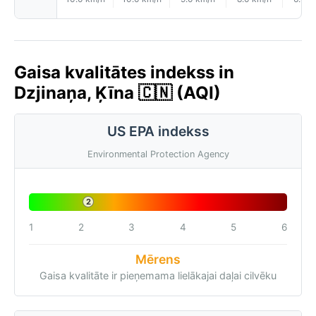
Gaisa kvalitātes indekss in
Dzjinaņa, Ķīna 🇨🇳 (AQI)
US EPA indekss
Environmental Protection Agency
2
1
2
3
4
5
6
Mērens
Gaisa kvalitāte ir pieņemama lielākajai daļai cilvēku