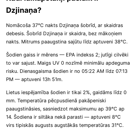
Dzjinaņa?
Nomācoša 37°C nakts Dzjinaņa šobrīd, ar skaidras
debesis. Šobrīd Dzjinaņa ir skaidra, bez mākoņiem
nakts. Mitrums paaugstina sajūtu līdz aptuveni 38°C.
Šodien gaiss ir mērens — EPA indekss 2; jutīgi cilvēki
to var sajust. Maigs UV 0 nozīmē minimālu apdeguma
risku. Dienasgaisma šodien ir no 05:22 AM līdz 07:13
PM — aptuveni 13h 51m.
Lietus iespējamība šodien ir tikai 2%, gaidāms līdz 0
mm. Temperatūra pēcpusdienā pakāpeniski
paaugstināsies, sasniedzot maksimumu ap 39°C ap
14. Šodiena ir siltāka nekā parasti — aptuveni 8°C
virs tipiskās augusts augstākās temperatūras 31°C.