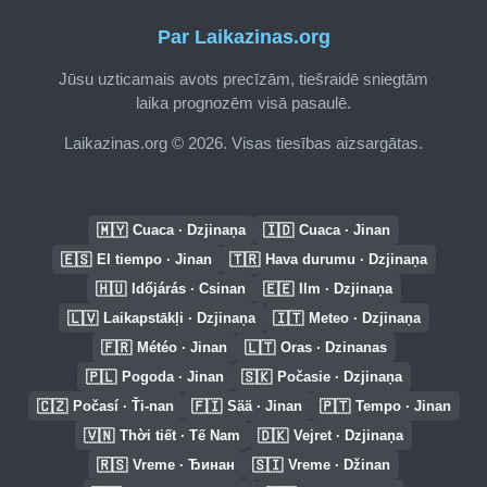
Par Laikazinas.org
Jūsu uzticamais avots precīzām, tiešraidē sniegtām
laika prognozēm visā pasaulē.
Laikazinas.org © 2026. Visas tiesības aizsargātas.
🇲🇾
🇮🇩
Cuaca · Dzjinaņa
Cuaca · Jinan
🇪🇸
🇹🇷
El tiempo · Jinan
Hava durumu · Dzjinaņa
🇭🇺
🇪🇪
Időjárás · Csinan
Ilm · Dzjinaņa
🇱🇻
🇮🇹
Laikapstākļi · Dzjinaņa
Meteo · Dzjinaņa
🇫🇷
🇱🇹
Météo · Jinan
Oras · Dzinanas
🇵🇱
🇸🇰
Pogoda · Jinan
Počasie · Dzjinaņa
🇨🇿
🇫🇮
🇵🇹
Počasí · Ťi-nan
Sää · Jinan
Tempo · Jinan
🇻🇳
🇩🇰
Thời tiết · Tế Nam
Vejret · Dzjinaņa
🇷🇸
🇸🇮
Vreme · Ђинан
Vreme · Džinan