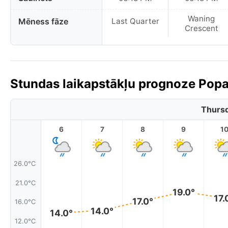
Waning
Mēness fāze
Last Quarter
Crescent
Stundas laikapstākļu prognoze Popa
Thursd
6
7
8
9
1
26.0°C
21.0°C
19.0°
17.
17.0°
16.0°C
14.0°
14.0°
12.0°C