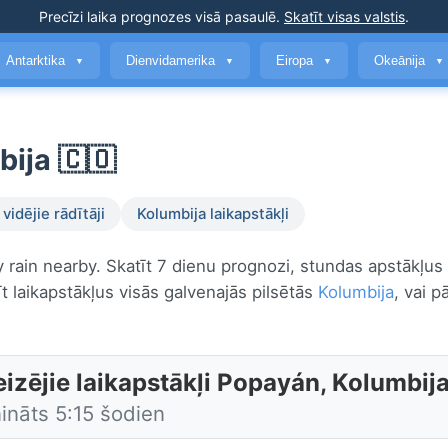
Precīzi laika prognozes
visā pasaulē
.
Skatīt visas valstis
.
Antarktika
Dienvidamerika
Eiropa
Okeānija
▼
▼
▼
▼
bija 🇨🇴
vidējie rādītāji
Kolumbija laikapstākļi
y rain nearby. Skatīt 7 dienu prognozi, stundas apstākļus
t laikapstākļus visās galvenajās pilsētās
Kolumbija
, vai p
eizējie laikapstākļi Popayán, Kolumbij
ināts 5:15 šodien