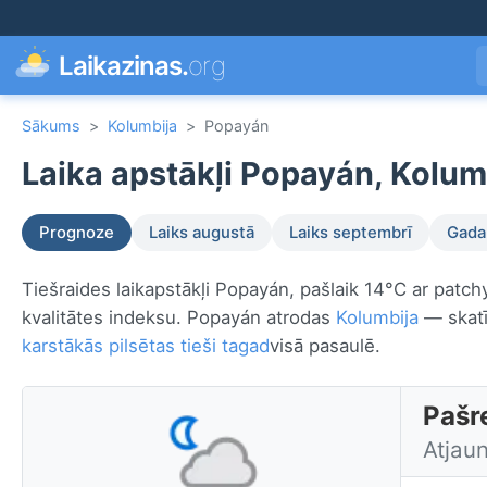
Laikazinas.
org
Sākums
>
Kolumbija
>
Popayán
Laika apstākļi Popayán, Kolum
Prognoze
Laiks augustā
Laiks septembrī
Gada 
Tiešraides laikapstākļi Popayán, pašlaik 14°C ar patch
kvalitātes indeksu. Popayán atrodas
Kolumbija
— skatī
karstākās pilsētas tieši tagad
visā pasaulē.
Pašr
Atjaun