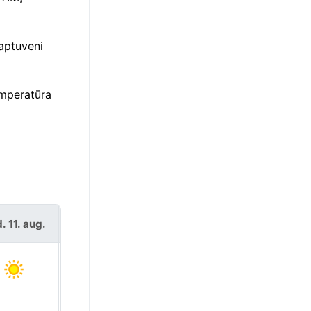
 aptuveni
emperatūra
. 11. aug.
trešd. 12. aug.