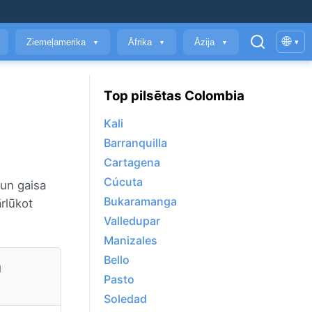
🌐
Ziemeļamerika
Āfrika
Āzija
▾
▼
▼
▼
Top pilsētas Colombia
Kali
Barranquilla
Cartagena
Cúcuta
 un gaisa
Bukaramanga
ārlūkot
Valledupar
Manizales
Bello
a
Pasto
Soledad