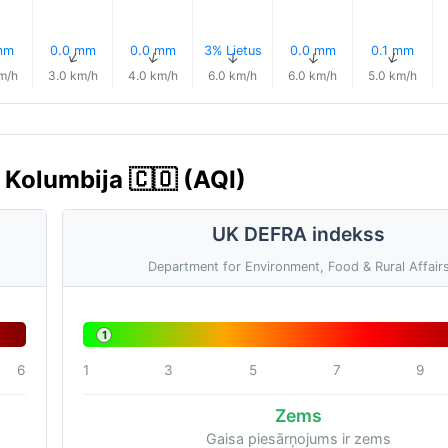
mm
0.0 mm
0.0 mm
3% Lietus
0.0 mm
0.1 mm
↑
↑
↑
↑
↑
↑
m/h
3.0 km/h
4.0 km/h
6.0 km/h
6.0 km/h
5.0 km/h
 Kolumbija 🇨🇴 (AQI)
UK DEFRA indekss
Department for Environment, Food & Rural Affair
1
6
1
3
5
7
9
Zems
Gaisa piesārņojums ir zems