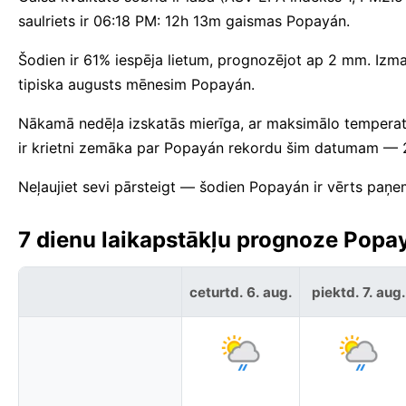
saulriets ir 06:18 PM: 12h 13m gaismas Popayán.
Šodien ir 61% iespēja lietum, prognozējot ap 2 mm. Izma
tipiska augusts mēnesim Popayán.
Nākamā nedēļa izskatās mierīga, ar maksimālo tempera
ir krietni zemāka par Popayán rekordu šim datumam — 
Neļaujiet sevi pārsteigt — šodien Popayán ir vērts paņem
7 dienu laikapstākļu prognoze Popay
ceturtd. 6. aug.
piektd. 7. aug.