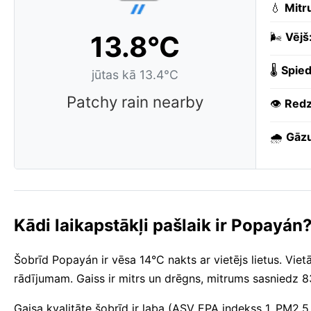
💧
Mitr
13.8°C
🌬️
Vējš
🌡️
Spied
jūtas kā 13.4°C
Patchy rain nearby
👁️
Redz
🌧️
Gāzu
Kādi laikapstākļi pašlaik ir Popayán
Šobrīd Popayán ir vēsa 14°C nakts ar vietējs lietus. Vietā
rādījumam. Gaiss ir mitrs un drēgns, mitrums sasniedz 
Gaisa kvalitāte šobrīd ir laba (ASV EPA indekss 1, PM2.5 