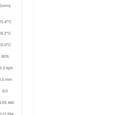
Sunny
Sunny
25.4°C
26.1°C
16.3°C
16.7°C
10.0°C
9.9°C
60%
61%
3.0 kph
8.6 kph
0.0 mm
0.1 mm
6.0
7.0
6:05 AM
06:05 AM
6:17 PM
06:17 PM