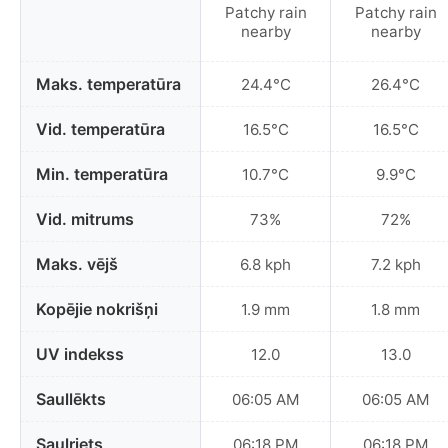
Patchy rain
Patchy rain
nearby
nearby
Maks. temperatūra
24.4°C
26.4°C
Vid. temperatūra
16.5°C
16.5°C
Min. temperatūra
10.7°C
9.9°C
Vid. mitrums
73%
72%
Maks. vējš
6.8 kph
7.2 kph
Kopējie nokrišņi
1.9 mm
1.8 mm
UV indekss
12.0
13.0
Saullēkts
06:05 AM
06:05 AM
Saulriets
06:18 PM
06:18 PM