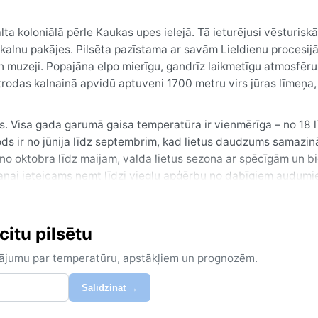
lta koloniālā pērle Kaukas upes ielejā. Tā ieturējusi vēsturisk
kalnu pakājes. Pilsēta pazīstama ar savām Lieldienu procesij
muzeji. Popajāna elpo mierīgu, gandrīz laikmetīgu atmosfēru,
atrodas kalnainā apvidū aptuveni 1700 metru virs jūras līmeņa,
s. Visa gada garumā gaisa temperatūra ir vienmērīga – no 18 l
ods ir no jūnija līdz septembrim, kad lietus daudzums samazin
i no oktobra līdz maijam, valda lietus sezona ar spēcīgām un 
šanai ieteicams ņemt līdzi vieglu apģērbu no dabīgiem audumi
r pārsteigt pat sausākajā periodā.
nijs – augusts, kad līst mazāk un saule parādās biežāk. Tomēr 
citu pilsētu
 izvēlas šo laiku, lai baudītu kultūru par spīti lietum. Ievērī
u nogruvumus kalnos, tāpēc ceļotājiem jāseko līdzi prognozēm.
zinājumu par temperatūru, apstākļiem un prognozēm.
Salīdzināt →