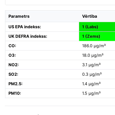
Parametrs
Vērtība
US EPA indekss:
1 (Labs)
UK DEFRA indekss:
1 (Zems)
CO:
186.0 µg/m³
O3:
18.0 µg/m³
NO2:
3.1 µg/m³
SO2:
0.3 µg/m³
PM2.5:
1.4 µg/m³
PM10:
1.5 µg/m³