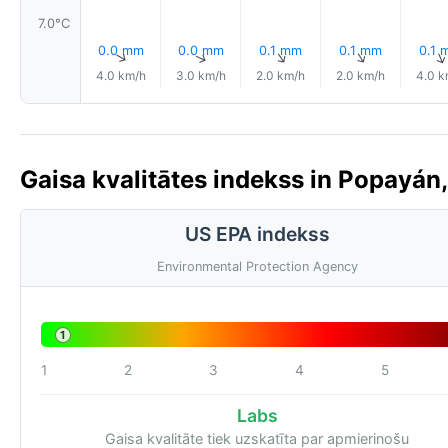
7.0°C
0.0 mm
0.0 mm
0.1 mm
0.1 mm
0.1 
↑
↑
↑
↑
4.0 km/h
3.0 km/h
2.0 km/h
2.0 km/h
4.0 k
Gaisa kvalitātes indekss in Popayán,
US EPA indekss
Environmental Protection Agency
1
1
2
3
4
5
Labs
Gaisa kvalitāte tiek uzskatīta par apmierinošu