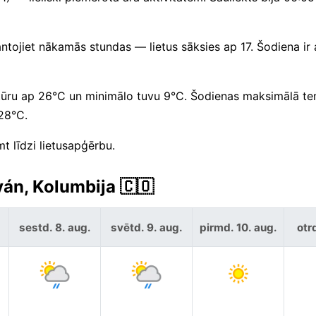
ntojiet nākamās stundas — lietus sāksies ap 17. Šodiena ir
tūru ap 26°C un minimālo tuvu 9°C. Šodienas maksimālā t
28°C.
t līdzi lietusapģērbu.
án, Kolumbija 🇨🇴
sestd. 8. aug.
svētd. 9. aug.
pirmd. 10. aug.
otrd