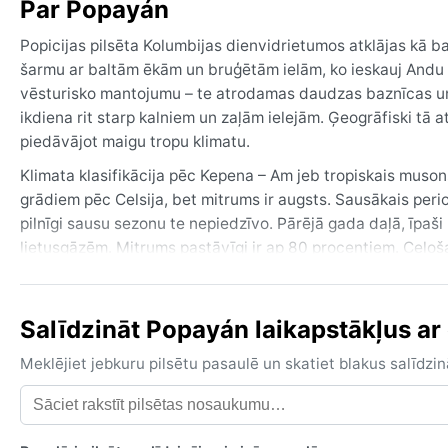
Par Popayán
Popicijas pilsēta Kolumbijas dienvidrietumos atklājas kā ba
šarmu ar baltām ēkām un bruģētām ielām, ko ieskauj Andu 
vēsturisko mantojumu – te atrodamas daudzas baznīcas un 
ikdiena rit starp kalniem un zaļām ielejām. Ģeogrāfiski tā 
piedāvājot maigu tropu klimatu.
Klimata klasifikācija pēc Kepena – Am jeb tropiskais muson
grādiem pēc Celsija, bet mitrums ir augsts. Sausākais peri
pilnīgi sausu sezonu te nepiedzīvo. Pārējā gada daļā, īpaš
lietusgāzēm. Mitrums pastāvīgi ir ap 80 procentiem. Ceļo
lietusmēteli un ūdensnecaurlaidīgus apavus, jo nokrišņi va
Labākais laiks apmeklējumam no laikapstākļu viedokļa ir jū
Salīdzināt Popayán laikapstākļus ar 
decembrī notiek leģendārās Lieldienu svinības, tāpēc daudzi
dabas fenomens ir pēkšņas lietavas, kas var izraisīt dubļ
Meklējiet jebkuru pilsētu pasaulē un skatiet blakus salīd
sezona nav izteikta, bet pērkona negaiss šeit ir ikdienišķs.