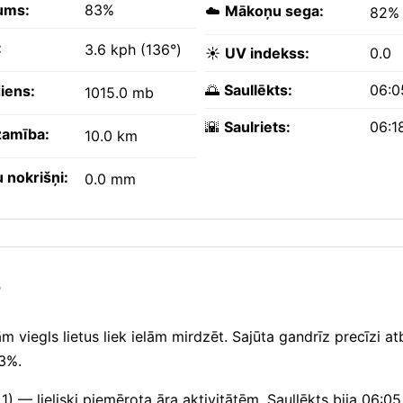
ums:
83%
☁️
Mākoņu sega:
82%
:
3.6 kph (136°)
☀️
UV indekss:
0.0
🌅
Saullēkts:
06:0
iens:
1015.0 mb
🌇
Saulriets:
06:1
amība:
10.0 km
 nokrišņi:
0.0 mm
?
m viegls lietus liek ielām mirdzēt. Sajūta gandrīz precīzi atb
83%.
1) — lieliski piemērota āra aktivitātēm. Saullēkts bija 06:0