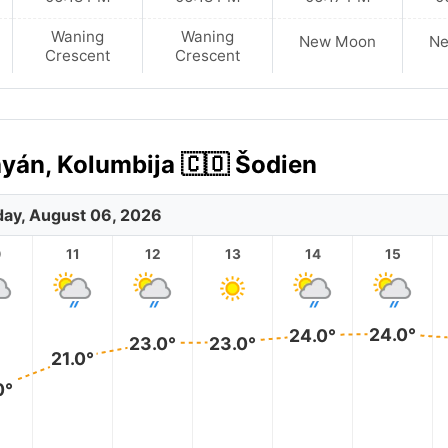
Waning
Waning
New Moon
N
Crescent
Crescent
yán, Kolumbija 🇨🇴 Šodien
ay, August 06, 2026
0
11
12
13
14
15
24.0°
24.0°
23.0°
23.0°
21.0°
0°