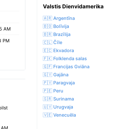
Valstis Dienvidamerika
🇦🇷 Argentīna
🇧🇴 Bolīvija
5 AM
🇧🇷 Brazīlija
8 PM
🇨🇱 Čīle
🇪🇨 Ekvadora
🇫🇰 Folklenda salas
🇬🇫 Francijas Gviāna
🇬🇾 Gajāna
🇵🇾 Paragvaja
🇵🇪 Peru
🇸🇷 Surinama
🇺🇾 Urugvaja
ilst
🇻🇪 Venecuēla
5 AM,