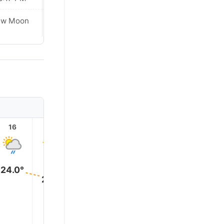
ew Moon
New Moon
16
17
18
19
20
21
24.0°
21.0°
14.0°
12.0°
11.0°
11.0°