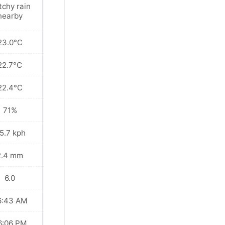
tchy rain
Patchy rain
nearby
nearby
23.0°C
22.9°C
22.7°C
22.8°C
22.4°C
22.6°C
71%
70%
5.7 kph
42.5 kph
2.4 mm
1.6 mm
6.0
6.0
6:43 AM
06:42 AM
6:06 PM
06:07 PM