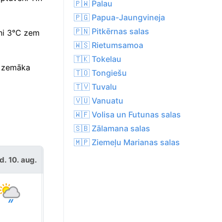
🇵🇼 Palau
🇵🇬 Papua-Jaungvineja
🇵🇳 Pitkērnas salas
eni 3°C zem
🇼🇸 Rietumsamoa
🇹🇰 Tokelau
i zemāka
🇹🇴 Tongiešu
🇹🇻 Tuvalu
🇻🇺 Vanuatu
🇼🇫 Volisa un Futunas salas
🇸🇧 Zālamana salas
🇲🇵 Ziemeļu Marianas salas
d. 10. aug.
otrd. 11. aug.