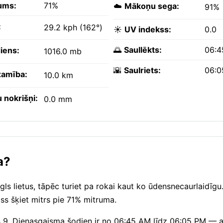
ums:
71%
☁️
Mākoņu sega:
91%
:
29.2 kph (162°)
☀️
UV indekss:
0.0
🌅
Saullēkts:
06:4
iens:
1016.0 mb
🌇
Saulriets:
06:0
amība:
10.0 km
 nokrišņi:
0.0 mm
a?
gls lietus, tāpēc turiet pa rokai kaut ko ūdensnecaurlaidīgu.
ss šķiet mitrs pie 71% mitruma.
is 9. Dienasgaisma šodien ir no 06:45 AM līdz 06:05 PM — a