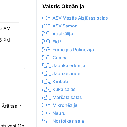
Valstis Okeānija
🇺🇲 ASV Mazās Aizjūras salas
🇦🇸 ASV Samoa
5 AM
🇦🇺 Austrālija
5 PM
🇫🇯 Fidži
🇵🇫 Francijas Polinēzija
🇬🇺 Guama
🇳🇨 Jaunkaledonija
🇳🇿 Jaunzēlande
🇰🇮 Kiribati
🇨🇰 Kuka salas
🇲🇭 Māršala salas
🇫🇲 Mikronēzija
 Ārā tas ir
🇳🇷 Nauru
🇳🇫 Norfolkas sala
ptuveni 11h