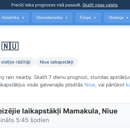
Precīzi laika prognozes
visā pasaulē
.
Skatīt visas valstis
.
Antarktika
Dienvidamerika
Eiropa
Okeānija
▼
▼
▼
▼
 🇳🇺
vidējie rādītāji
Niue laikapstākļi
hy rain nearby. Skatīt 7 dienu prognozi, stundas apstākļu
ikapstākļus visās galvenajās pilsētās
Niue
, vai pārlūkot
k
eizējie laikapstākļi Mamakula, Niue
nināts 5:45 šodien