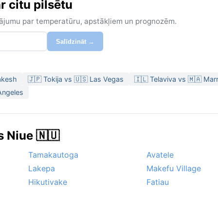
 citu pilsētu
zinājumu par temperatūru, apstākļiem un prognozēm.
Salīdzināt →
akesh
🇯🇵 Tokija vs 🇺🇸 Las Vegas
🇮🇱 Telaviva vs 🇲🇦 Ma
Angeles
s Niue 🇳🇺
Tamakautoga
Avatele
Lakepa
Makefu Village
Hikutivake
Fatiau