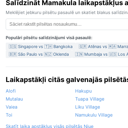
Salīdzināt Mamakula laikapstākļus ar
Meklējiet jebkuru pilsētu pasaulē un skatiet blakus salīd
Populāri pilsētu salīdzinājumi visā pasaulē:
🇸🇬 Singapore vs 🇹🇭 Bangkoka
🇬🇷 Atēnas vs 🇲🇦 Marr
🇧🇷 São Paulo vs 🇳🇿 Oklenda
🇮🇳 Mumbaja vs 🇺🇸 Los 
Laikapstākļi citās galvenajās pilsētā
Alofi
Hakupu
Mutalau
Tuapa Village
Vaiea
Liku Village
Toi
Namukulu Village
Skatīt laika apstākļus visās pilsētās Niue