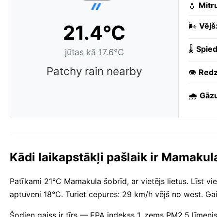
💧
Mitr
21.4°C
🌬️
Vējš
🌡️
Spied
jūtas kā 17.6°C
Patchy rain nearby
👁️
Redz
🌧️
Gāzu
Kādi laikapstākļi pašlaik ir Mamakul
Patīkami 21°C Mamakula šobrīd, ar vietējs lietus. Līst vie
aptuveni 18°C. Turiet cepures: 29 km/h vējš no west. Gai
Šodien gaiss ir tīrs — EPA indekss 1, zems PM2.5 līmen