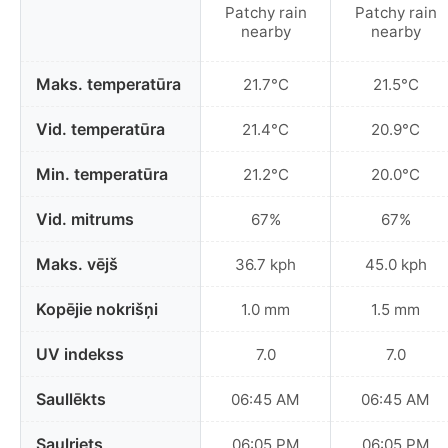
Patchy rain
Patchy rain
nearby
nearby
Maks. temperatūra
21.7°C
21.5°C
Vid. temperatūra
21.4°C
20.9°C
Min. temperatūra
21.2°C
20.0°C
Vid. mitrums
67%
67%
Maks. vējš
36.7 kph
45.0 kph
Kopējie nokrišņi
1.0 mm
1.5 mm
UV indekss
7.0
7.0
Saullēkts
06:45 AM
06:45 AM
Saulriets
06:05 PM
06:05 PM