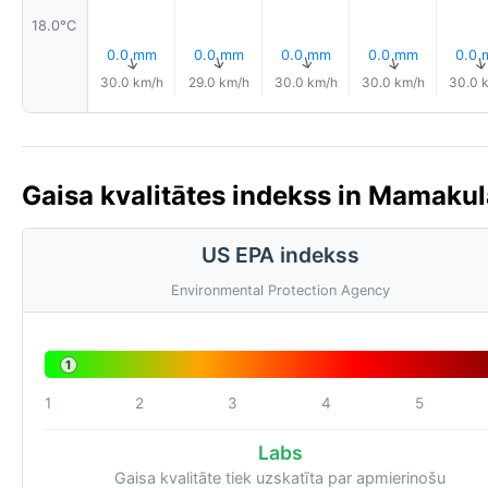
18.0°C
0.0 mm
0.0 mm
0.0 mm
0.0 mm
0.0
↑
↑
↑
↑
30.0 km/h
29.0 km/h
30.0 km/h
30.0 km/h
30.0 
Gaisa kvalitātes indekss in Mamakula
US EPA indekss
Environmental Protection Agency
1
1
2
3
4
5
Labs
Gaisa kvalitāte tiek uzskatīta par apmierinošu