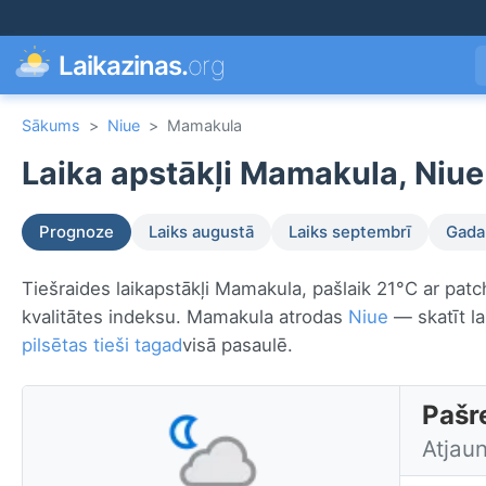
Laikazinas.
org
Sākums
>
Niue
>
Mamakula
Laika apstākļi Mamakula, Niue
Prognoze
Laiks augustā
Laiks septembrī
Gada 
Tiešraides laikapstākļi Mamakula, pašlaik 21°C ar patc
kvalitātes indeksu. Mamakula atrodas
Niue
— skatīt la
pilsētas tieši tagad
visā pasaulē.
Pašr
Atjau