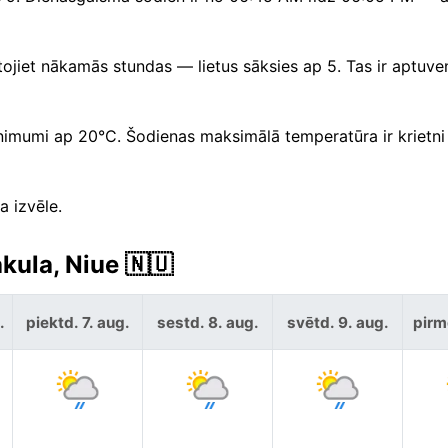
ojiet nākamās stundas — lietus sāksies ap 5. Tas ir aptuv
nimumi ap 20°C. Šodienas maksimālā temperatūra ir krietn
a izvēle.
kula, Niue 🇳🇺
.
piektd. 7. aug.
sestd. 8. aug.
svētd. 9. aug.
pirm