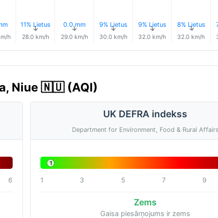
 mm
11% Lietus
0.0 mm
9% Lietus
9% Lietus
8% Lietus
↑
↑
↑
↑
↑
↑
km/h
28.0 km/h
29.0 km/h
30.0 km/h
32.0 km/h
32.0 km/h
, Niue 🇳🇺 (AQI)
UK DEFRA indekss
Department for Environment, Food & Rural Affair
1
6
1
3
5
7
9
Zems
Gaisa piesārņojums ir zems