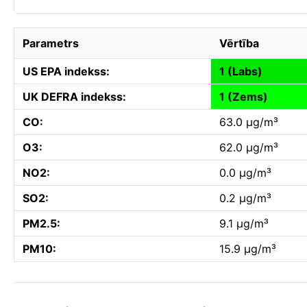
Parametrs
Vērtība
US EPA indekss:
1 (Labs)
UK DEFRA indekss:
1 (Zems)
CO:
63.0 µg/m³
O3:
62.0 µg/m³
NO2:
0.0 µg/m³
SO2:
0.2 µg/m³
PM2.5:
9.1 µg/m³
PM10:
15.9 µg/m³