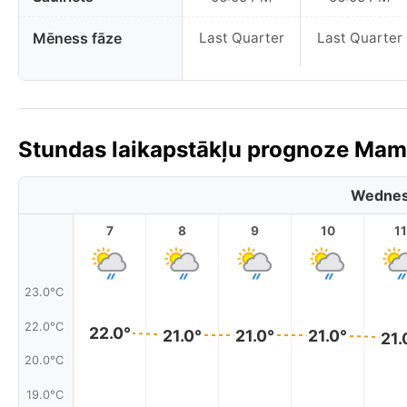
Mēness fāze
Last Quarter
Last Quarter
Stundas laikapstākļu prognoze Mama
Wednes
7
8
9
10
11
23.0°C
22.0°C
22.0°
21.0°
21.0°
21.0°
21.
20.0°C
19.0°C