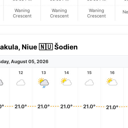
Waning
Waning
Waning
N
Crescent
Crescent
Crescent
kula, Niue 🇳🇺 Šodien
day, August 05, 2026
12
13
14
15
16
0°
21.0°
21.0°
21.0°
21.0°
21.0°