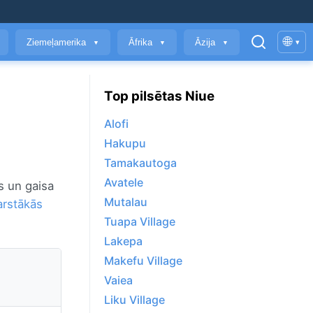
🌐
Ziemeļamerika
Āfrika
Āzija
▾
▼
▼
▼
Top pilsētas Niue
Alofi
Hakupu
Tamakautoga
Avatele
s un gaisa
Mutalau
arstākās
Tuapa Village
Lakepa
Makefu Village
Vaiea
Liku Village