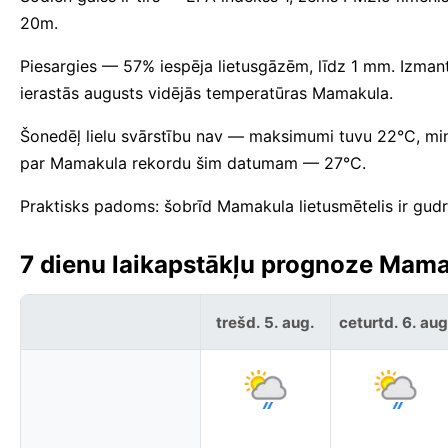
20m.
Piesargies — 57% iespēja lietusgāzēm, līdz 1 mm. Izmant
ierastās augusts vidējās temperatūras Mamakula.
Šonedēļ lielu svārstību nav — maksimumi tuvu 22°C, mi
par Mamakula rekordu šim datumam — 27°C.
Praktisks padoms: šobrīd Mamakula lietusmētelis ir gudr
7 dienu laikapstākļu prognoze Mama
trešd. 5. aug.
ceturtd. 6. aug