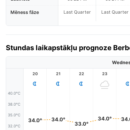
Mēness fāze
Last Quarter
Last Quarter
Stundas laikapstākļu prognoze Berbe
Wednes
20
21
22
23
40.0°C
38.0°C
35.0°C
34.0°
34.
34.0°
34.0°
33.0°
32.0°C