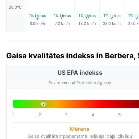
30.0°C
1% Lietus
1% Lietus
1% Lietus
1% Lietus
1% Li
↑
↑
↑
↑
8.0 km/h
7.0 km/h
13.0 km/h
23.0 km/h
27.0 
Gaisa kvalitātes indekss in Berbera,
US EPA indekss
Environmental Protection Agency
2
1
2
3
4
5
Mērens
Gaisa kvalitāte ir pieņemama lielākajai daļai cilvēku