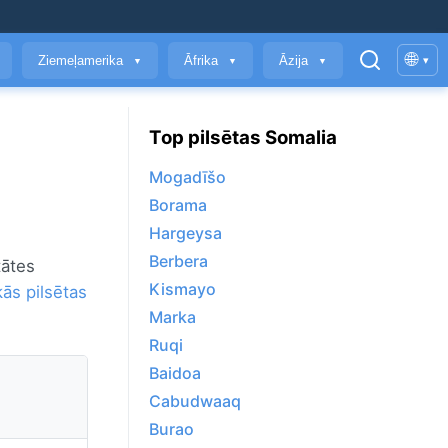
🌐
Ziemeļamerika
Āfrika
Āzija
▾
▼
▼
▼
Top pilsētas Somalia
Mogadīšo
Borama
Hargeysa
Berbera
tātes
Kismayo
kās pilsētas
Marka
Ruqi
Baidoa
Cabudwaaq
Burao