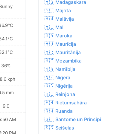
🇲🇬 Madagaskara
Sunny
Sunny
🇾🇹 Majota
🇲🇼 Malāvija
36.9°C
37.4°C
🇲🇱 Mali
🇲🇦 Maroka
34.1°C
33.9°C
🇲🇺 Maurīcija
32.1°C
31.5°C
🇲🇷 Mauritānija
🇲🇿 Mozambika
36%
38%
🇳🇦 Namībija
🇳🇪 Nigēra
8.6 kph
39.6 kph
🇳🇬 Nigērija
0.5 mm
0.8 mm
🇷🇪 Reinjona
🇪🇭 Rietumsahāra
9.0
9.0
🇷🇼 Ruanda
🇸🇹 Santome un Prinsipi
5:50 AM
05:50 AM
🇸🇨 Seišelas
6:20 PM
06:20 PM