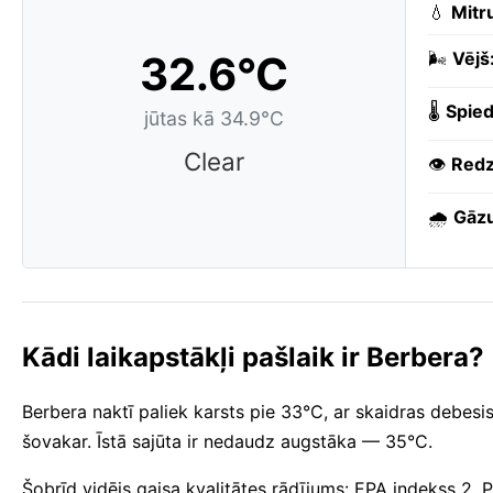
💧
Mitr
32.6°C
🌬️
Vējš
🌡️
Spied
jūtas kā 34.9°C
Clear
👁️
Redz
🌧️
Gāzu
Kādi laikapstākļi pašlaik ir Berbera?
Berbera naktī paliek karsts pie 33°C, ar skaidras debesi
šovakar. Īstā sajūta ir nedaudz augstāka — 35°C.
Šobrīd vidējs gaisa kvalitātes rādījums: EPA indekss 2