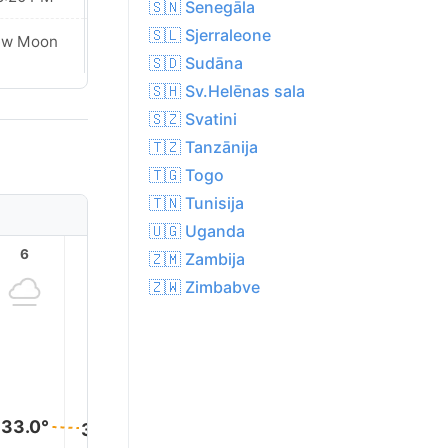
🇸🇳 Senegāla
🇸🇱 Sjerraleone
ew Moon
New Moon
🇸🇩 Sudāna
🇸🇭 Sv.Helēnas sala
🇸🇿 Svatini
🇹🇿 Tanzānija
🇹🇬 Togo
🇹🇳 Tunisija
🇺🇬 Uganda
6
7
8
9
10
11
🇿🇲 Zambija
🇿🇼 Zimbabve
37.0°
36.0°
34.0°
33.0°
33.0°
33.0°