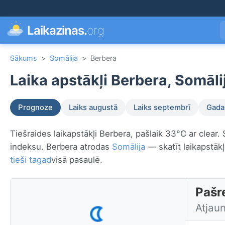
Laikazinas.
org
Sākums
>
Somālija
>
Berbera
Laika apstākļi Berbera, Somāli
Prognoze
Laiks augustā
Laiks septembrī
Gada 
Tiešraides laikapstākļi Berbera, pašlaik 33°C ar clear.
indeksu. Berbera atrodas
Somālija
— skatīt laikapstākļ
tieši tagad
visā pasaulē.
Pašre
Atjau