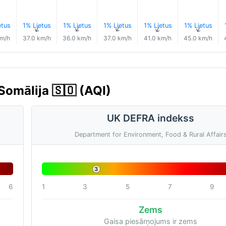
etus
1% Lietus
1% Lietus
1% Lietus
1% Lietus
1% Lietus
↑
↑
↑
↑
↑
↑
km/h
37.0 km/h
36.0 km/h
37.0 km/h
41.0 km/h
45.0 km/h
 Somālija 🇸🇴 (AQI)
UK DEFRA indekss
Department for Environment, Food & Rural Affair
3
6
1
3
5
7
9
Zems
Gaisa piesārņojums ir zems