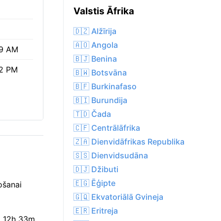
Valstis Āfrika
🇩🇿 Alžīrija
🇦🇴 Angola
9 AM
🇧🇯 Benina
2 PM
🇧🇼 Botsvāna
🇧🇫 Burkinafaso
🇧🇮 Burundija
🇹🇩 Čada
🇨🇫 Centrālāfrika
🇿🇦 Dienvidāfrikas Republika
🇸🇸 Dienvidsudāna
🇩🇯 Džibuti
🇪🇬 Ēģipte
ošanai
🇬🇶 Ekvatoriālā Gvineja
🇪🇷 Eritreja
ot 12h 33m