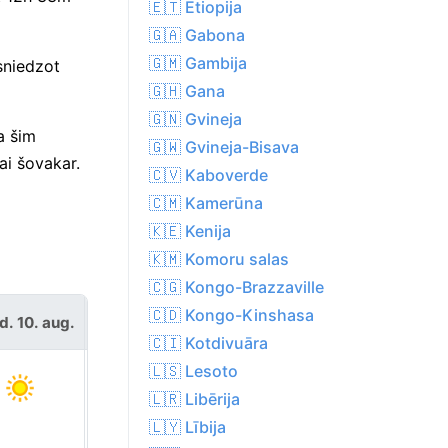
🇪🇹 Etiopija
🇬🇦 Gabona
🇬🇲 Gambija
sniedzot
🇬🇭 Gana
🇬🇳 Gvineja
a šim
🇬🇼 Gvineja-Bisava
ai šovakar.
🇨🇻 Kaboverde
🇨🇲 Kamerūna
🇰🇪 Kenija
🇰🇲 Komoru salas
🇨🇬 Kongo-Brazzaville
🇨🇩 Kongo-Kinshasa
d. 10. aug.
otrd. 11. aug.
🇨🇮 Kotdivuāra
🇱🇸 Lesoto
🇱🇷 Libērija
🇱🇾 Lībija