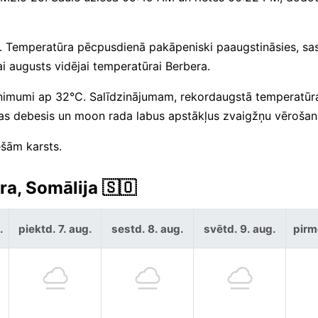
mm. Temperatūra pēcpusdienā pakāpeniski paaugstināsies, sa
ai augusts vidējai temperatūrai Berbera.
nimumi ap 32°C. Salīdzinājumam, rekordaugstā temperatūr
as debesis un moon rada labus apstākļus zvaigžņu vērošan
ešām karsts.
ra, Somālija 🇸🇴
.
piektd. 7. aug.
sestd. 8. aug.
svētd. 9. aug.
pirm