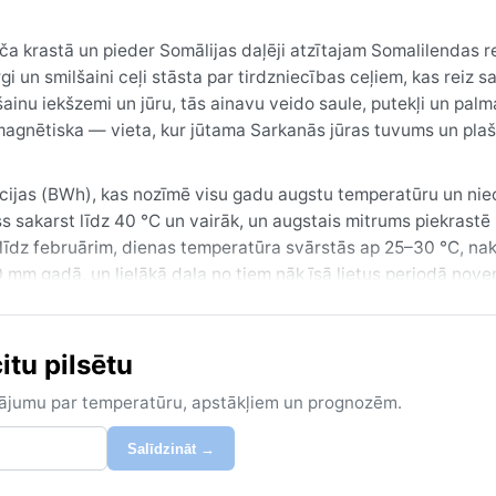
līča krastā un pieder Somālijas daļēji atzītajam Somalilendas 
i un smilšaini ceļi stāsta par tirdzniecības ceļiem, kas reiz s
ešainu iekšzemi un jūru, tās ainavu veido saule, putekļi un palm
n magnētiska — vieta, kur jūtama Sarkanās jūras tuvums un plaš
kācijas (BWh), kas nozīmē visu gadu augstu temperatūru un nie
s sakarst līdz 40 °C un vairāk, un augstais mitrums piekrastē
īdz februārim, dienas temperatūra svārstās ap 25–30 °C, nak
 mm gadā, un lielākā daļa no tiem nāk īsā lietus periodā nove
rbs no kokvilnas, cepure, saulesbrilles un bagātīgs ūdens kr
itu pilsētu
ārim, kad karstums ir vismazāk nospiedošs un jūras vēsmas s
nelielu lietu, kas atsvaidzina gaisu. Berberā nav ciklonu vai vie
zinājumu par temperatūru, apstākļiem un prognozēm.
ktie habūbi —, kas uz stundām pazemina redzamību un pārklāj 
dzīvina tuksnesi. Kopumā Berbera ir vieta, kur saule dominē vi
Salīdzināt →
umu un karstumu.