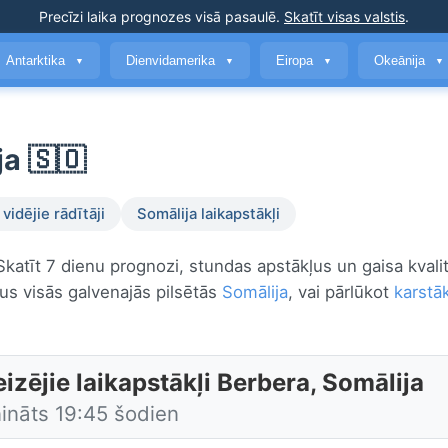
Precīzi laika prognozes
visā pasaulē
.
Skatīt visas valstis
.
Antarktika
Dienvidamerika
Eiropa
Okeānija
▼
▼
▼
▼
ja 🇸🇴
vidējie rādītāji
Somālija laikapstākļi
 Skatīt 7 dienu prognozi, stundas apstākļus un gaisa kvali
us visās galvenajās pilsētās
Somālija
, vai pārlūkot
karstā
izējie laikapstākļi Berbera, Somālija
nināts 19:45 šodien