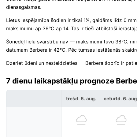
dienasgaismas.
Lietus iespējamība šodien ir tikai 1%, gaidāms līdz 0 
maksimumu ap 39°C ap 14. Tas ir tieši atbilstoši ierastaj
Šonedēļ lielu svārstību nav — maksimumi tuvu 38°C, mi
datumam Berbera ir 42°C. Pēc tumsas iestāšanās skaidr
Dzeriet ūdeni un nesteidzieties — Berbera šobrīd ir pati
7 dienu laikapstākļu prognoze Berbe
trešd. 5. aug.
ceturtd. 6. aug