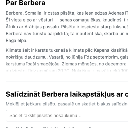
Par Berbera
Berbera, Somalia, ir ostas pilsēta, kas iesniedzas Adenas 
Šī vieta elpo ar vēsturi — senas osmaņu ēkas, kņudinoši tirg
Āfriku ar Arābijas pussalu. Pilsēta ir iespiesta starp tuksn
Berbera nav tūristu pārpildīta; tā ir autentiska, skarba u
Raga elpa.
Klimats šeit ir karsts tuksneša klimats pēc Kepena klasifi
nokrišņu daudzumu. Vasarā, no jūnija līdz septembrim, gais
karstumu īpaši smacējošu. Ziemas mēnešos, no decembra l
atdziestot līdz apmēram 20 °C. Nokrišņu ir mazāk nekā 100
decembrī. Līdz ar to ceļojumam jāņem viegls, elpojošs apģē
Mitrums un putekļi ir ikdienas pavadoņi.
Salīdzināt Berbera laikapstākļus ar c
Vislabākais laiks apmeklējumam ir no novembra līdz febru
nelielu atvieglojumu. Šajā laikā arī ir lielāka varbūtība uz 
Meklējiet jebkuru pilsētu pasaulē un skatiet blakus salīd
taču reizēm no iekšzemes ieplūst putekļu vētras — tā sau
smilšu kārtu. Lietus sezona ir īsa un neuzticama, bet tā at
gadalaikos, un ceļotājam jābūt gatavam uz ekstrēmo saus