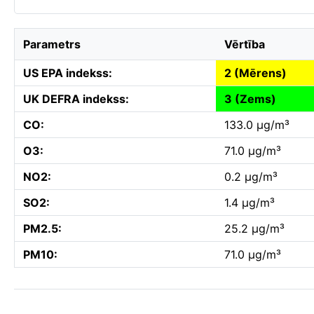
Parametrs
Vērtība
US EPA indekss:
2 (Mērens)
UK DEFRA indekss:
3 (Zems)
CO:
133.0 µg/m³
O3:
71.0 µg/m³
NO2:
0.2 µg/m³
SO2:
1.4 µg/m³
PM2.5:
25.2 µg/m³
PM10:
71.0 µg/m³