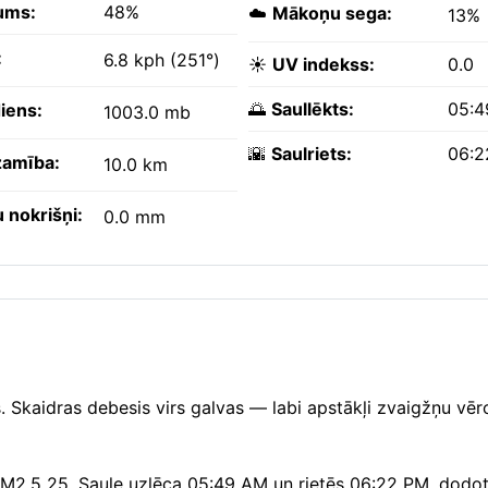
ums:
48%
☁️
Mākoņu sega:
13%
:
6.8 kph (251°)
☀️
UV indekss:
0.0
🌅
Saullēkts:
05:4
iens:
1003.0 mb
🌇
Saulriets:
06:2
amība:
10.0 km
 nokrišņi:
0.0 mm
s. Skaidras debesis virs galvas — labi apstākļi zvaigžņu vēr
, PM2.5 25. Saule uzlēca 05:49 AM un rietēs 06:22 PM, dod