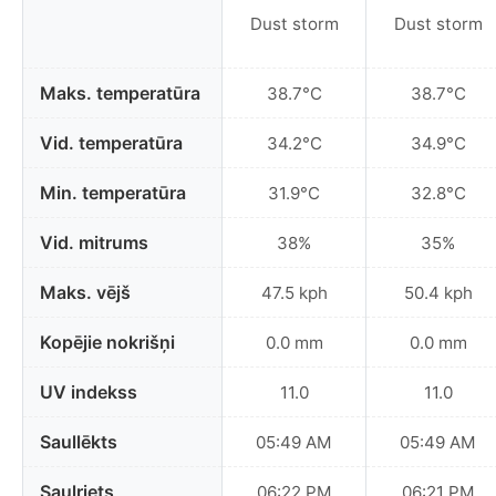
Dust storm
Dust storm
Maks. temperatūra
38.7°C
38.7°C
Vid. temperatūra
34.2°C
34.9°C
Min. temperatūra
31.9°C
32.8°C
Vid. mitrums
38%
35%
Maks. vējš
47.5 kph
50.4 kph
Kopējie nokrišņi
0.0 mm
0.0 mm
UV indekss
11.0
11.0
Saullēkts
05:49 AM
05:49 AM
Saulriets
06:22 PM
06:21 PM