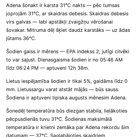
Adena šonakt ir karsta 31°C nakts — pēc tumsas
joprojām 31°C, ar skaidras debesis. Skaidras debesis
virs galvas — labi apstākļi zvaigžņu vērošanai
šovakar. Mitruma dēļ šķiet daudz karstāks — uz ādas
jūtams 36°C.
Šodien gaiss ir mērens — EPA indekss 2; jutīgi cilvēki
to var sajust. Dienasgaisma šodien ir no 05:46 AM
līdz 06:24 PM — aptuveni 12h 38m.
Lietus iespējamība šodien ir tikai 5%, gaidāms līdz 0
mm. Lietussargu varat atstāt mājās — būs sauss.
Šodiena ir aptuveni tipiska augusts mēnesim Adena.
Šonedēļ temperatūra būs diezgan stabila, lielākoties
pēcpusdienās tuvu 31°C. Šodienas maksimālā
temperatūra ir krietni zemāka par Adena rekordu šim
datumam — 37°C. Saglabājoties skaidriem