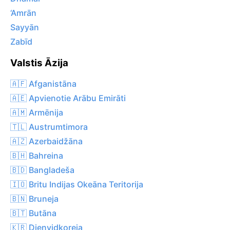
‘Amrān
Sayyān
Zabīd
Valstis Āzija
🇦🇫 Afganistāna
🇦🇪 Apvienotie Arābu Emirāti
🇦🇲 Armēnija
🇹🇱 Austrumtimora
🇦🇿 Azerbaidžāna
🇧🇭 Bahreina
🇧🇩 Bangladeša
🇮🇴 Britu Indijas Okeāna Teritorija
🇧🇳 Bruneja
🇧🇹 Butāna
🇰🇷 Dienvidkoreja