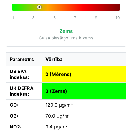
3
1
3
5
7
9
10
Zems
Gaisa piesārņojums ir zems
Parametrs
Vērtība
US EPA
2 (Mērens)
indekss:
UK DEFRA
3 (Zems)
indekss:
CO:
120.0 µg/m³
O3:
70.0 µg/m³
NO2:
3.4 µg/m³