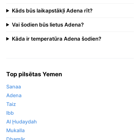
Kāds būs laikapstākļi Adena rīt?
Vai šodien būs lietus Adena?
Kāda ir temperatūra Adena šodien?
Top pilsētas Yemen
Sanaa
Adena
Taiz
Ibb
Al Ḩudaydah
Mukalla
Dhamār