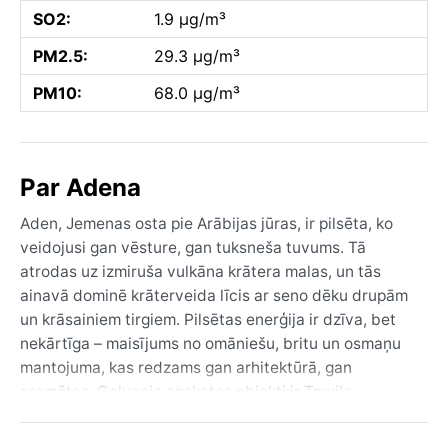
SO2:
1.9 µg/m³
PM2.5:
29.3 µg/m³
PM10:
68.0 µg/m³
Par Adena
Aden, Jemenas osta pie Arābijas jūras, ir pilsēta, ko
veidojusi gan vēsture, gan tuksneša tuvums. Tā
atrodas uz izmiruša vulkāna krātera malas, un tās
ainavā dominē krāterveida līcis ar seno dēku drupām
un krāsainiem tirgiem. Pilsētas enerģija ir dzīva, bet
nekārtīga – maisījums no omāniešu, britu un osmaņu
mantojuma, kas redzams gan arhitektūrā, gan
aromātos. Galvenie apskates objekti ir Tawila
cisterņas un piekrastes promenāde, kas piedāvā
ieskatu Jemenas sarežģītajā kultūrā.