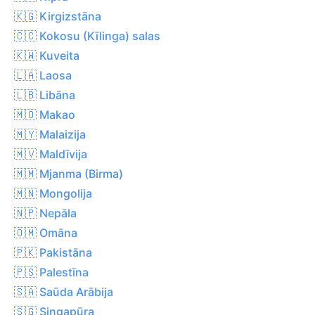
🇰🇬 Kirgizstāna
🇨🇨 Kokosu (Kīlinga) salas
🇰🇼 Kuveita
🇱🇦 Laosa
🇱🇧 Libāna
🇲🇴 Makao
🇲🇾 Malaizija
🇲🇻 Maldīvija
🇲🇲 Mjanma (Birma)
🇲🇳 Mongolija
🇳🇵 Nepāla
🇴🇲 Omāna
🇵🇰 Pakistāna
🇵🇸 Palestīna
🇸🇦 Saūda Arābija
🇸🇬 Singapūra