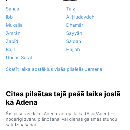
šeit nav iespējams – Adenas ziemā līst reti. Vēl viens
Sanaa
Taiz
fenomens: stipras putekļu vētras pavasarī un vasaras
Ibb
Al Ḩudaydah
sākumā, kas var samazināt redzamību un padarīt
Mukalla
Dhamār
gaisu smagu. Kopumā Adenas klimats ir izaicinošs,
‘Amrān
Sayyān
taču vēstures baudīšanai ir piemērotākais laiks
ziemas mēnešos.
Zabīd
Sa'dah
Bājil
Ḩajjah
Dhī as Sufāl
Skatīt laika apstākļus visās pilsētās Jemena
Citas pilsētas tajā pašā laika joslā
kā Adena
Šīs pilsētas dalās Adena vietējā laikā (Asia/Aden) —
noderīgi zvanu plānošanai vai dienas gaismas stundu
salīdzināšanai.