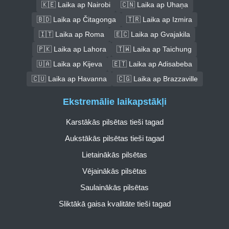
🇰🇪 Laika ap Nairobi
🇨🇳 Laika ap Uhaņa
🇧🇩 Laika ap Čitagonga
🇹🇷 Laika ap Izmira
🇮🇹 Laika ap Roma
🇪🇨 Laika ap Gvajakila
🇵🇰 Laika ap Lahora
🇹🇼 Laika ap Taichung
🇺🇦 Laika ap Kijeva
🇪🇹 Laika ap Adisabeba
🇨🇺 Laika ap Havanna
🇨🇬 Laika ap Brazzaville
Ekstremālie laikapstākļi
Karstākās pilsētas tieši tagad
Aukstākās pilsētas tieši tagad
Lietainākās pilsētas
Vējainākās pilsētas
Saulainākās pilsētas
Sliktākā gaisa kvalitāte tieši tagad