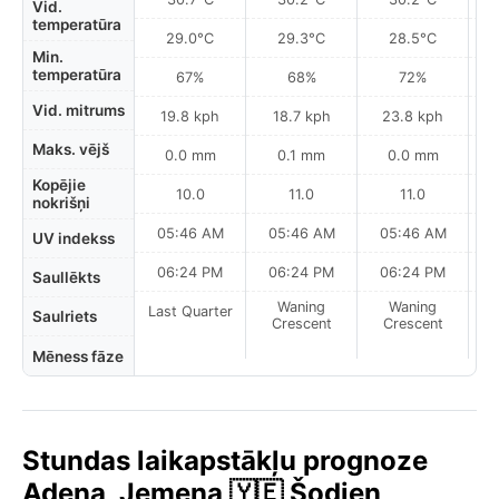
Vid.
temperatūra
29.0°C
29.3°C
28.5°C
Min.
temperatūra
67%
68%
72%
Vid. mitrums
19.8 kph
18.7 kph
23.8 kph
Maks. vējš
0.0 mm
0.1 mm
0.0 mm
Kopējie
10.0
11.0
11.0
nokrišņi
05:46 AM
05:46 AM
05:46 AM
UV indekss
06:24 PM
06:24 PM
06:24 PM
Saullēkts
Waning
Waning
Last Quarter
Saulriets
Crescent
Crescent
Mēness fāze
Stundas laikapstākļu prognoze
Adena, Jemena 🇾🇪 Šodien