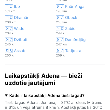
141 km
154 km
🇾🇪 Ibb
🇩🇯 Khôr Angar
161 km
190 km
🇾🇪 Dhamār
🇩🇯 Obock
208 km
210 km
🇩🇯 Waddi
🇾🇪 Zabīd
234 km
244 km
🇩🇯 Džibuti
🇩🇯 Damêrdjôg
245 km
247 km
🇪🇷 Assab
🇩🇯 Tadjoura
250 km
259 km
Laikapstākļi Adena — bieži
uzdotie jautājumi
Kāds ir laikapstākļi Adena tieši tagad?
Tieši tagad Adena, Jemena, ir 31°C ar clear. Mitrums
ir 61% un vēja ātrums 8 km/h. Apstākļi jūtas kā 36°C.