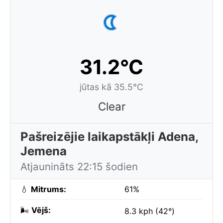
31.2°C
jūtas kā 35.5°C
Clear
Pašreizējie laikapstākļi Adena,
Jemena
Atjaunināts 22:15 šodien
💧
Mitrums:
61%
🌬️
Vējš:
8.3 kph (42°)