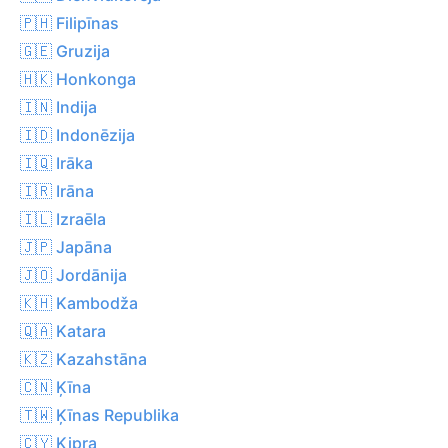
🇵🇭 Filipīnas
🇬🇪 Gruzija
🇭🇰 Honkonga
🇮🇳 Indija
🇮🇩 Indonēzija
🇮🇶 Irāka
🇮🇷 Irāna
🇮🇱 Izraēla
🇯🇵 Japāna
🇯🇴 Jordānija
🇰🇭 Kambodža
🇶🇦 Katara
🇰🇿 Kazahstāna
🇨🇳 Ķīna
🇹🇼 Ķīnas Republika
🇨🇾 Kipra