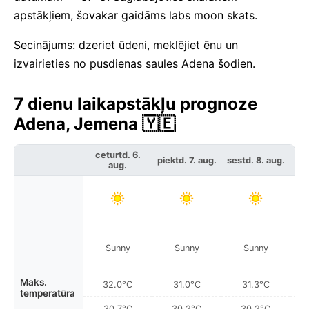
apstākļiem, šovakar gaidāms labs moon skats.
Secinājums: dzeriet ūdeni, meklējiet ēnu un
izvairieties no pusdienas saules Adena šodien.
7 dienu laikapstākļu prognoze
Adena, Jemena 🇾🇪
ceturtd. 6.
piektd. 7. aug.
sestd. 8. aug.
svē
aug.
Sunny
Sunny
Sunny
Maks.
32.0°C
31.0°C
31.3°C
temperatūra
30.7°C
30.2°C
30.2°C