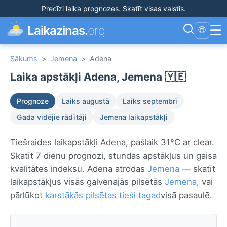
Precīzi laika prognozes
.
Skatīt visas valstis
.
☰
Laikazinas.
org
🌐
Sākums
>
Jemena
>
Adena
Laika apstākļi Adena, Jemena 🇾🇪
Prognoze
Laiks augustā
Laiks septembrī
Gada vidējie rādītāji
Jemena laikapstākļi
Tiešraides laikapstākļi Adena, pašlaik 31°C ar clear.
Skatīt 7 dienu prognozi, stundas apstākļus un gaisa
kvalitātes indeksu. Adena atrodas
Jemena
— skatīt
laikapstākļus visās galvenajās pilsētās
Jemena
, vai
pārlūkot
karstākās pilsētas tieši tagad
visā pasaulē.