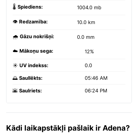
🌡️
Spiediens:
1004.0 mb
👁️
Redzamība:
10.0 km
🌧️
Gāzu nokrišņi:
0.0 mm
☁️
Mākoņu sega:
12%
☀️
UV indekss:
0.0
🌅
Saullēkts:
05:46 AM
🌇
Saulriets:
06:24 PM
Kādi laikapstākļi pašlaik ir Adena?