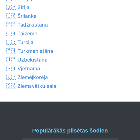
🇸🇾 Sīrija
🇱🇰 Šrilanka
🇹🇯 Tadžikistāna
🇹🇭 Taizeme
🇹🇷 Turcija
🇹🇲 Turkmenistāna
🇺🇿 Uzbekistāna
🇻🇳 Vjetnama
🇰🇵 Ziemeļkoreja
🇨🇽 Ziemsvētku sala
Populārākās pilsētas šodien