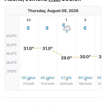
Thursday, August 06, 2026
23
1
2
3
33.0°C
32.0°C
31.0°
31.0°
30.0°C
30.0°
30.
29.0°
28.0°C
27.0°C
4% Lietus
4% Lietus
0.1 mm
6% Lietus
6% Li
↑
↑
↑
↑
7.0 km/h
10.0 km/h
16.0 km/h
16.0 km/h
12.0 