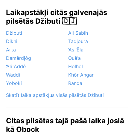
spēcīgi, īsi pērkona lietusgāzes, bet tās ātri pāriet.
Vērā ņemams vietējais fenomens ir khamsin – karstais,
Laikapstākļi citās galvenajās
putekļainais vējš, kas brīžiem iepūš no tuksneša
pilsētās Džibuti 🇩🇯
iekšzemes, paceldams smilšu mākoņus. Cikloni vai
musons šeit nav raksturīgi; jūra parasti ir mierīga.
Džibuti
Ali Sabih
Obock ir paradīze tiem, kas meklē saules sildītu
Dikhil
Tadjoura
klusumu, bet karstums un sausums prasa aprēķinātu
Arta
‘As ‘Êla
ceļojuma plānošanu.
Damêrdjôg
Ouê‘a
‘Ali ‘Addé
Holhol
Waddi
Khôr Angar
Yoboki
Randa
Skatīt laika apstākļus visās pilsētās Džibuti
Citas pilsētas tajā pašā laika joslā
kā Obock