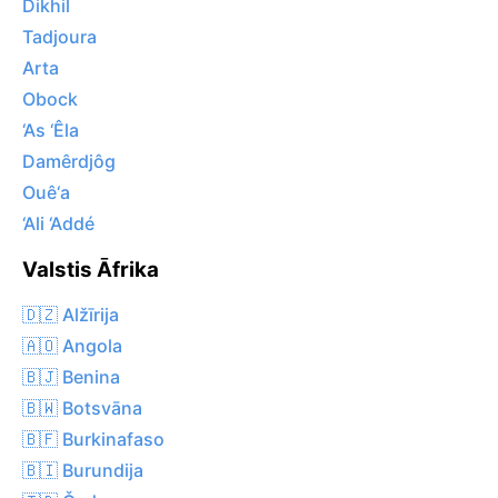
Dikhil
Tadjoura
Arta
Obock
‘As ‘Êla
Damêrdjôg
Ouê‘a
‘Ali ‘Addé
Valstis Āfrika
🇩🇿 Alžīrija
🇦🇴 Angola
🇧🇯 Benina
🇧🇼 Botsvāna
🇧🇫 Burkinafaso
🇧🇮 Burundija