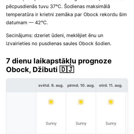
pēcpusdienās tuvu 37°C. Šodienas maksimālā
temperatūra ir krietni zemāka par Obock rekordu šim
datumam — 42°C.
Secinājums: dzeriet ūdeni, meklējiet ēnu un
izvairieties no pusdienas saules Obock šodien.
7 dienu laikapstākļu prognoze
Obock, Džibuti 🇩🇯
svētd. 9. aug.
pirmd. 10. aug.
otrd. 11. aug.
tre
Sunny
Sunny
Sunny