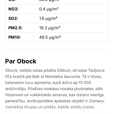
NO2:
0.4 µg/m³
SO2:
1.6 µg/m³
PM2.5:
19.3 µg/m³
PM10:
49.5 µg/m³
Par Obock
Obock, neliela ostas pilsēta Džibuti, atrodas Tadjoura
līča krastā pie Bab el Mandeba šauruma. Tā ir klusa,
tuksnesim tuvu apmetne, kurā dzīvo ap 15 000
iedzīvotāju. Pilsētas noskaņu nosaka pludmales, sāls
līdzenumi un vulkāniskās ainavas, kas izstaro mierīgu
pamestību. Ievērojamākie apskates objekti ir Osmaņu
cietokšņa drupas un plašās, baltās smilšu joslas.
Džibuti ir maza, stratēģiski svarīga valsts Āfrikas ragā,