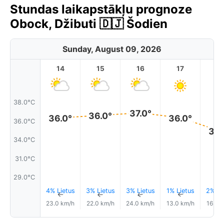
Stundas laikapstākļu prognoze
Obock, Džibuti 🇩🇯 Šodien
Sunday, August 09, 2026
14
15
16
17
1
38.0°C
37.0°
36.0°
36.0°
36.0°
36.0°C
34.
34.0°C
31.0°C
29.0°C
4% Lietus
3% Lietus
3% Lietus
1% Lietus
2% Li
↑
↑
↑
↑
23.0 km/h
22.0 km/h
24.0 km/h
13.0 km/h
16.0 