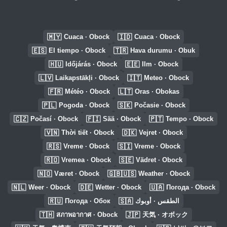
🇲🇾
🇮🇩
Cuaca · Obock
Cuaca · Obock
🇪🇸
🇹🇷
El tiempo · Obock
Hava durumu · Obuk
🇭🇺
🇪🇪
Időjárás · Obock
Ilm · Obock
🇱🇻
🇮🇹
Laikapstākļi · Obock
Meteo · Obock
🇫🇷
🇱🇹
Météo · Obock
Oras · Obokas
🇵🇱
🇸🇰
Pogoda · Obock
Počasie · Obock
🇨🇿
🇫🇮
🇵🇹
Počasí · Obock
Sää · Obock
Tempo · Obock
🇻🇳
🇩🇰
Thời tiết · Obock
Vejret · Obock
🇷🇸
🇸🇮
Vreme · Obock
Vreme · Obock
🇷🇴
🇸🇪
Vremea · Obock
Vädret · Obock
🇳🇴
🇬🇧🇺🇸
Været · Obock
Weather · Obock
🇳🇱
🇩🇪
🇺🇦
Weer · Obock
Wetter · Obock
Погода · Obock
🇷🇺
🇸🇦
Погода · Обок
الطقس · أوبوك
🇹🇭
🇯🇵
สภาพอากาศ · Obock
天気 · オボック