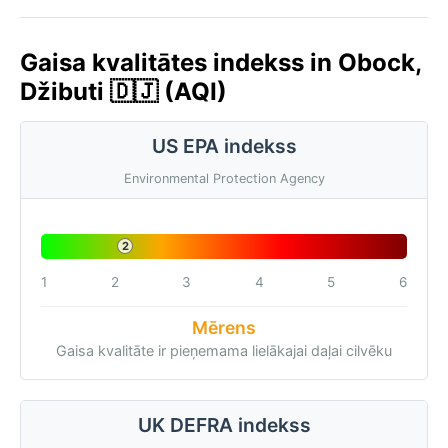
Gaisa kvalitātes indekss in Obock,
Džibuti 🇩🇯 (AQI)
US EPA indekss
Environmental Protection Agency
2
1
2
3
4
5
6
Mērens
Gaisa kvalitāte ir pieņemama lielākajai daļai cilvēku
UK DEFRA indekss