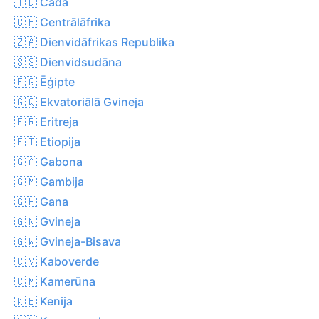
🇹🇩 Čada
🇨🇫 Centrālāfrika
🇿🇦 Dienvidāfrikas Republika
🇸🇸 Dienvidsudāna
🇪🇬 Ēģipte
🇬🇶 Ekvatoriālā Gvineja
🇪🇷 Eritreja
🇪🇹 Etiopija
🇬🇦 Gabona
🇬🇲 Gambija
🇬🇭 Gana
🇬🇳 Gvineja
🇬🇼 Gvineja-Bisava
🇨🇻 Kaboverde
🇨🇲 Kamerūna
🇰🇪 Kenija