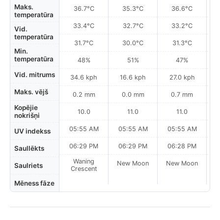
Maks.
36.7°C
35.3°C
36.6°C
temperatūra
33.4°C
32.7°C
33.2°C
Vid.
temperatūra
31.7°C
30.0°C
31.3°C
Min.
temperatūra
48%
51%
47%
Vid. mitrums
34.6 kph
16.6 kph
27.0 kph
Maks. vējš
0.2 mm
0.0 mm
0.7 mm
Kopējie
10.0
11.0
11.0
nokrišņi
05:55 AM
05:55 AM
05:55 AM
0
UV indekss
06:29 PM
06:29 PM
06:28 PM
Saullēkts
Waning
New Moon
New Moon
N
Saulriets
Crescent
Mēness fāze