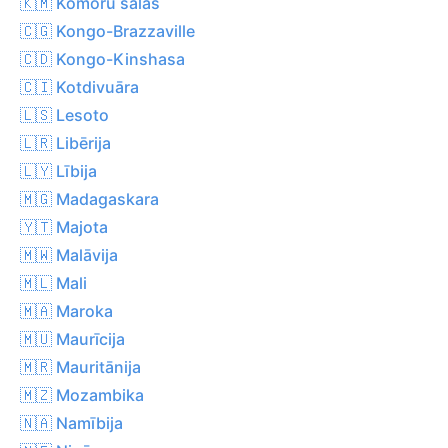
🇰🇲 Komoru salas
🇨🇬 Kongo-Brazzaville
🇨🇩 Kongo-Kinshasa
🇨🇮 Kotdivuāra
🇱🇸 Lesoto
🇱🇷 Libērija
🇱🇾 Lībija
🇲🇬 Madagaskara
🇾🇹 Majota
🇲🇼 Malāvija
🇲🇱 Mali
🇲🇦 Maroka
🇲🇺 Maurīcija
🇲🇷 Mauritānija
🇲🇿 Mozambika
🇳🇦 Namībija