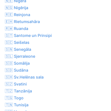
🇳🇪 Nigēra
🇳🇬 Nigērija
🇷🇪 Reinjona
🇪🇭 Rietumsahāra
🇷🇼 Ruanda
🇸🇹 Santome un Prinsipi
🇸🇨 Seišelas
🇸🇳 Senegāla
🇸🇱 Sjerraleone
🇸🇴 Somālija
🇸🇩 Sudāna
🇸🇭 Sv.Helēnas sala
🇸🇿 Svatini
🇹🇿 Tanzānija
🇹🇬 Togo
🇹🇳 Tunisija