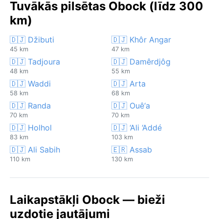
Tuvākās pilsētas Obock (līdz 300
km)
🇩🇯 Džibuti
🇩🇯 Khôr Angar
45 km
47 km
🇩🇯 Tadjoura
🇩🇯 Damêrdjôg
48 km
55 km
🇩🇯 Waddi
🇩🇯 Arta
58 km
68 km
🇩🇯 Randa
🇩🇯 Ouê‘a
70 km
70 km
🇩🇯 Holhol
🇩🇯 ‘Ali ‘Addé
83 km
103 km
🇩🇯 Ali Sabih
🇪🇷 Assab
110 km
130 km
Laikapstākļi Obock — bieži
uzdotie jautājumi