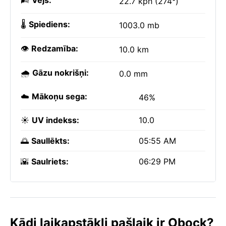
🌬️
Vējš:
22.7 kph (274°)
🌡️
Spiediens:
1003.0 mb
👁️
Redzamība:
10.0 km
🌧️
Gāzu nokrišņi:
0.0 mm
☁️
Mākoņu sega:
46%
☀️
UV indekss:
10.0
🌅
Saullēkts:
05:55 AM
🌇
Saulriets:
06:29 PM
Kādi laikapstākļi pašlaik ir Obock?