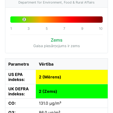
Department for Environment, Food & Rural Affairs
2
1
3
5
7
9
10
Zems
Gaisa piesārņojums ir zems
Parametrs
Vērtība
US EPA
2 (Mērens)
indekss:
UK DEFRA
2 (Zems)
indekss:
CO:
131.0 µg/m³
O3:
86.0 µg/m³