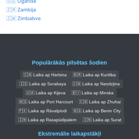
🇺🇬 Uganda
🇿🇲 Zambija
🇿🇼 Zimbabve
Populārākās pilsētas šodien
🇨🇳 Laika ap Harbina
🇧🇷 Laika ap Kuritiba
🇮🇩 Laika ap Surabaya
🇨🇳 Laika ap Naņdzjina
🇺🇦 Laika ap Kijeva
🇧🇾 Laika ap Minska
🇳🇬 Laika ap Port Harcourt
🇨🇳 Laika ap Zhuhai
🇵🇰 Laika ap Rāvalpindi
🇳🇬 Laika ap Benin City
🇮🇳 Laika ap Rasapūdipalem
🇮🇳 Laika ap Surat
Ekstremālie laikapstākļi