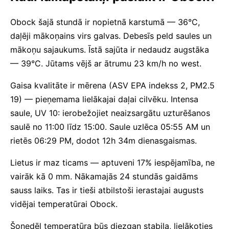
Obock šajā stundā ir nopietnā karstumā — 36°C,
daļēji mākoņains virs galvas. Debesīs peld saules un
mākoņu sajaukums. Īstā sajūta ir nedaudz augstāka
— 39°C. Jūtams vējš ar ātrumu 23 km/h no west.
Gaisa kvalitāte ir mērena (ASV EPA indekss 2, PM2.5
19) — pieņemama lielākajai daļai cilvēku. Intensa
saule, UV 10: ierobežojiet neaizsargātu uzturēšanos
saulē no 11:00 līdz 15:00. Saule uzlēca 05:55 AM un
rietēs 06:29 PM, dodot 12h 34m dienasgaismas.
Lietus ir maz ticams — aptuveni 17% iespējamība, ne
vairāk kā 0 mm. Nākamajās 24 stundās gaidāms
sauss laiks. Tas ir tieši atbilstoši ierastajai augusts
vidējai temperatūrai Obock.
Šonedēļ temperatūra būs diezgan stabila, lielākoties