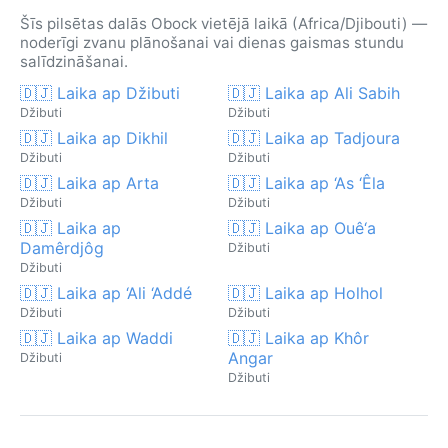
Šīs pilsētas dalās Obock vietējā laikā (Africa/Djibouti) —
noderīgi zvanu plānošanai vai dienas gaismas stundu
salīdzināšanai.
🇩🇯 Laika ap Džibuti
🇩🇯 Laika ap Ali Sabih
Džibuti
Džibuti
🇩🇯 Laika ap Dikhil
🇩🇯 Laika ap Tadjoura
Džibuti
Džibuti
🇩🇯 Laika ap Arta
🇩🇯 Laika ap ‘As ‘Êla
Džibuti
Džibuti
🇩🇯 Laika ap
🇩🇯 Laika ap Ouê‘a
Damêrdjôg
Džibuti
Džibuti
🇩🇯 Laika ap ‘Ali ‘Addé
🇩🇯 Laika ap Holhol
Džibuti
Džibuti
🇩🇯 Laika ap Waddi
🇩🇯 Laika ap Khôr
Angar
Džibuti
Džibuti