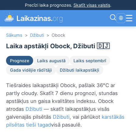
Precīzi laika prognozes
.
Skatīt visas valstis
.
☰
Laikazinas.
org
🌐
Sākums
>
Džibuti
>
Obock
Laika apstākļi Obock, Džibuti 🇩🇯
Prognoze
Laiks augustā
Laiks septembrī
Gada vidējie rādītāji
Džibuti laikapstākļi
Tiešraides laikapstākļi Obock, pašlaik 36°C ar
partly cloudy. Skatīt 7 dienu prognozi, stundas
apstākļus un gaisa kvalitātes indeksu. Obock
atrodas
Džibuti
— skatīt laikapstākļus visās
galvenajās pilsētās
Džibuti
, vai pārlūkot
karstākās
pilsētas tieši tagad
visā pasaulē.