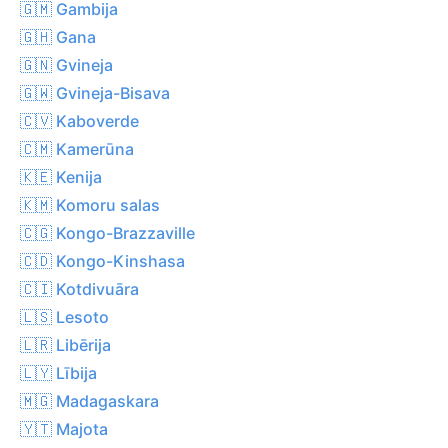
🇬🇲 Gambija
🇬🇭 Gana
🇬🇳 Gvineja
🇬🇼 Gvineja-Bisava
🇨🇻 Kaboverde
🇨🇲 Kamerūna
🇰🇪 Kenija
🇰🇲 Komoru salas
🇨🇬 Kongo-Brazzaville
🇨🇩 Kongo-Kinshasa
🇨🇮 Kotdivuāra
🇱🇸 Lesoto
🇱🇷 Libērija
🇱🇾 Lībija
🇲🇬 Madagaskara
🇾🇹 Majota