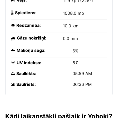
🌬️
Vējš:
11.9 kph (225°)
🌡️
Spiediens:
1008.0 mb
👁️
Redzamība:
10.0 km
🌧️
Gāzu nokrišņi:
0.0 mm
☁️
Mākoņu sega:
6%
☀️
UV indekss:
6.0
🌅
Saullēkts:
05:59 AM
🌇
Saulriets:
06:36 PM
Kādi laikapstākļi pašlaik ir Yoboki?