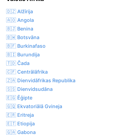
🇩🇿 Alžīrija
🇦🇴 Angola
🇧🇯 Benina
🇧🇼 Botsvāna
🇧🇫 Burkinafaso
🇧🇮 Burundija
🇹🇩 Čada
🇨🇫 Centrālāfrika
🇿🇦 Dienvidāfrikas Republika
🇸🇸 Dienvidsudāna
🇪🇬 Ēģipte
🇬🇶 Ekvatoriālā Gvineja
🇪🇷 Eritreja
🇪🇹 Etiopija
🇬🇦 Gabona