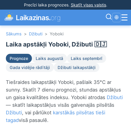
Precīzi laika prognozes
.
Skatīt visas valstis
.
☰
Laikazinas.
org
🌐
Sākums
>
Džibuti
>
Yoboki
Laika apstākļi Yoboki, Džibuti 🇩🇯
Prognoze
Laiks augustā
Laiks septembrī
Gada vidējie rādītāji
Džibuti laikapstākļi
Tiešraides laikapstākļi Yoboki, pašlaik 35°C ar
sunny. Skatīt 7 dienu prognozi, stundas apstākļus
un gaisa kvalitātes indeksu. Yoboki atrodas
Džibuti
— skatīt laikapstākļus visās galvenajās pilsētās
Džibuti
, vai pārlūkot
karstākās pilsētas tieši
tagad
visā pasaulē.