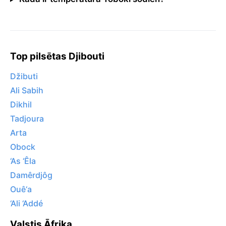
Top pilsētas Djibouti
Džibuti
Ali Sabih
Dikhil
Tadjoura
Arta
Obock
‘As ‘Êla
Damêrdjôg
Ouê‘a
‘Ali ‘Addé
Valstis Āfrika