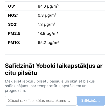
O3:
84.0 µg/m³
NO2:
0.3 µg/m³
SO2:
1.3 µg/m³
PM2.5:
18.9 µg/m³
PM10:
65.2 µg/m³
Salīdzināt Yoboki laikapstākļus ar
citu pilsētu
Meklējiet jebkuru pilsētu pasaulē un skatiet blakus
salīdzinājumu par temperatūru, apstākļiem un
prognozēm.
Salīdzināt →