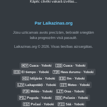
Kāpēc cilvēki vakarā izvēlas...
Par Laikazinas.org
Jūsu uzticamais avots precīzām, tiešraidē sniegtām
laika prognozēm visā pasaulē.
Laikazinas.org © 2026. Visas tiesības aizsargātas.
🇲🇾
🇮🇩
Cuaca · Yoboki
Cuaca · Yoboki
🇪🇸
🇹🇷
El tiempo · Yoboki
Hava durumu · Yoboki
🇭🇺
🇪🇪
Időjárás · Yoboki
Ilm · Yoboki
🇱🇻
🇮🇹
Laikapstākļi · Yoboki
Meteo · Yoboki
🇫🇷
🇱🇹
Météo · Yoboki
Oras · Yoboki
🇵🇱
🇸🇰
Pogoda · Yoboki
Počasie · Yoboki
🇨🇿
🇫🇮
Počasí · Yoboki
Sää · Yoboki