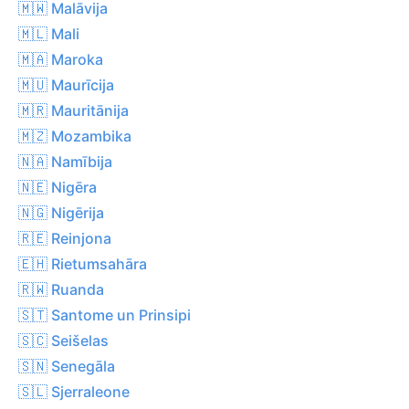
🇲🇼 Malāvija
🇲🇱 Mali
🇲🇦 Maroka
🇲🇺 Maurīcija
🇲🇷 Mauritānija
🇲🇿 Mozambika
🇳🇦 Namībija
🇳🇪 Nigēra
🇳🇬 Nigērija
🇷🇪 Reinjona
🇪🇭 Rietumsahāra
🇷🇼 Ruanda
🇸🇹 Santome un Prinsipi
🇸🇨 Seišelas
🇸🇳 Senegāla
🇸🇱 Sjerraleone