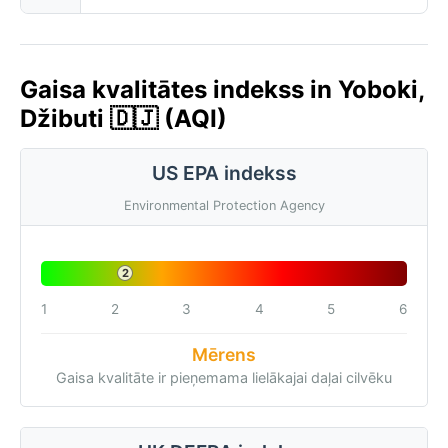
Gaisa kvalitātes indekss in Yoboki,
Džibuti 🇩🇯 (AQI)
US EPA indekss
Environmental Protection Agency
2
1
2
3
4
5
6
Mērens
Gaisa kvalitāte ir pieņemama lielākajai daļai cilvēku