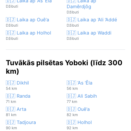
🇩🇯 Laika ap ‘As ‘Êla
🇩🇯 Laika ap
Damêrdjôg
Džibuti
Džibuti
🇩🇯 Laika ap Ouê‘a
🇩🇯 Laika ap ‘Ali ‘Addé
Džibuti
Džibuti
🇩🇯 Laika ap Holhol
🇩🇯 Laika ap Waddi
Džibuti
Džibuti
Tuvākās pilsētas Yoboki (līdz 300
km)
🇩🇯 Dikhil
🇩🇯 ‘As ‘Êla
54 km
56 km
🇩🇯 Randa
🇩🇯 Ali Sabih
71 km
77 km
🇩🇯 Arta
🇩🇯 Ouê‘a
81 km
82 km
🇩🇯 Tadjoura
🇩🇯 Holhol
90 km
92 km