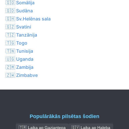
🇸🇴 Somālija
🇸🇩 Sudāna
🇸🇭 Sv.Helēnas sala
🇸🇿 Svatini
🇹🇿 Tanzānija
🇹🇬 Togo
🇹🇳 Tunisija
🇺🇬 Uganda
🇿🇲 Zambija
🇿🇼 Zimbabve
Populārākās pilsētas šodien
🇹🇷 Laika ap Gaziantepa
🇸🇾 Laika ap Haleba