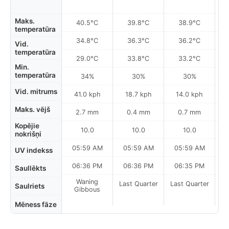
Maks.
40.5°C
39.8°C
38.9°C
temperatūra
34.8°C
36.3°C
36.2°C
Vid.
temperatūra
29.0°C
33.8°C
33.2°C
Min.
temperatūra
34%
30%
30%
Vid. mitrums
41.0 kph
18.7 kph
14.0 kph
Maks. vējš
2.7 mm
0.4 mm
0.7 mm
Kopējie
10.0
10.0
10.0
nokrišņi
05:59 AM
05:59 AM
05:59 AM
0
UV indekss
06:36 PM
06:36 PM
06:35 PM
Saullēkts
Waning
Last Quarter
Last Quarter
La
Saulriets
Gibbous
Mēness fāze