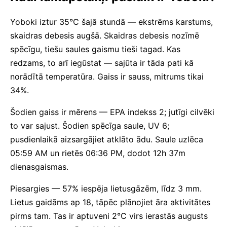
Yoboki iztur 35°C šajā stundā — ekstrēms karstums,
skaidras debesis augšā. Skaidras debesis nozīmē
spēcīgu, tiešu saules gaismu tieši tagad. Kas
redzams, to arī iegūstat — sajūta ir tāda pati kā
norādītā temperatūra. Gaiss ir sauss, mitrums tikai
34%.
Šodien gaiss ir mērens — EPA indekss 2; jutīgi cilvēki
to var sajust. Šodien spēcīga saule, UV 6;
pusdienlaikā aizsargājiet atklāto ādu. Saule uzlēca
05:59 AM un rietēs 06:36 PM, dodot 12h 37m
dienasgaismas.
Piesargies — 57% iespēja lietusgāzēm, līdz 3 mm.
Lietus gaidāms ap 18, tāpēc plānojiet āra aktivitātes
pirms tam. Tas ir aptuveni 2°C virs ierastās augusts