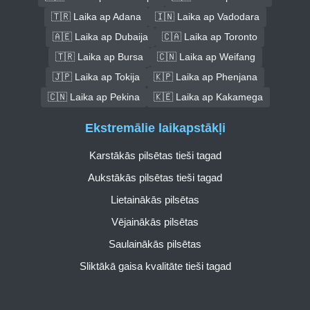
🇹🇷 Laika ap Adana
🇮🇳 Laika ap Vadodara
🇦🇪 Laika ap Dubaija
🇨🇦 Laika ap Toronto
🇹🇷 Laika ap Bursa
🇨🇳 Laika ap Weifang
🇯🇵 Laika ap Tokija
🇰🇵 Laika ap Phenjana
🇨🇳 Laika ap Pekina
🇰🇪 Laika ap Kakamega
Ekstremālie laikapstākļi
Karstākās pilsētas tieši tagad
Aukstākās pilsētas tieši tagad
Lietainākās pilsētas
Vējainākās pilsētas
Saulainākās pilsētas
Sliktākā gaisa kvalitāte tieši tagad