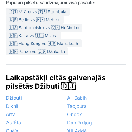
Populāri pilsētu salīdzinājumi visā pasaulē:
🇮🇹 Milāna vs 🇹🇷 Stambula
🇩🇪 Berlin vs 🇲🇽 Mehiko
🇺🇸 Sanfrancisko vs 🇻🇳 Hošimina
🇪🇬 Kaira vs 🇮🇹 Milāna
🇭🇰 Hong Kong vs 🇲🇦 Marrakesh
🇫🇷 Parīze vs 🇮🇩 Džakarta
Laikapstākļi citās galvenajās
pilsētās Džibuti 🇩🇯
Džibuti
Ali Sabih
Dikhil
Tadjoura
Arta
Obock
‘As ‘Êla
Damêrdjôg
Ouê‘a
‘Ali ‘Addé