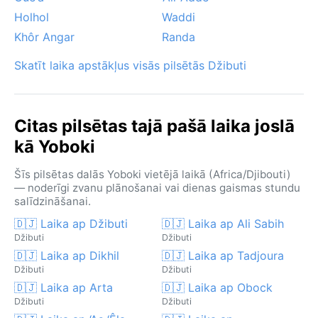
Holhol
Waddi
Khôr Angar
Randa
Skatīt laika apstākļus visās pilsētās Džibuti
Citas pilsētas tajā pašā laika joslā
kā Yoboki
Šīs pilsētas dalās Yoboki vietējā laikā (Africa/Djibouti)
— noderīgi zvanu plānošanai vai dienas gaismas stundu
salīdzināšanai.
🇩🇯 Laika ap Džibuti
🇩🇯 Laika ap Ali Sabih
Džibuti
Džibuti
🇩🇯 Laika ap Dikhil
🇩🇯 Laika ap Tadjoura
Džibuti
Džibuti
🇩🇯 Laika ap Arta
🇩🇯 Laika ap Obock
Džibuti
Džibuti