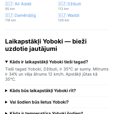
🇩🇯 ‘Ali ‘Addé
🇩🇯 Džibuti
95 km
113 km
🇩🇯 Damêrdjôg
🇩🇯 Waddi
118 km
129 km
Laikapstākļi Yoboki — bieži
uzdotie jautājumi
Kāds ir laikapstākļi Yoboki tieši tagad?
Tieši tagad Yoboki, Džibuti, ir 35°C ar sunny. Mitrums
ir 34% un vēja ātrums 12 km/h. Apstākļi jūtas kā
35°C.
Kāds būs laikapstākļi Yoboki rīt?
Vai šodien būs lietus Yoboki?
Kāda ir temperatūra Yoboki šodien?