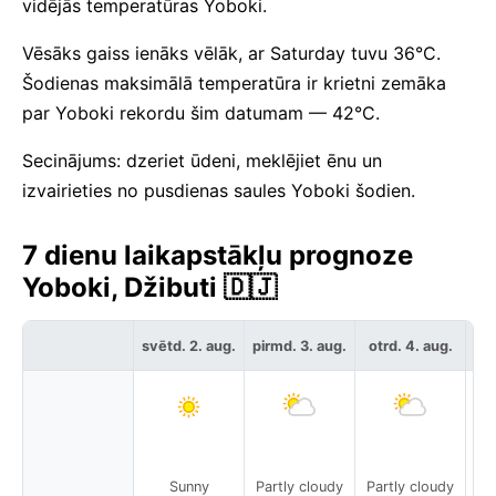
vidējās temperatūras Yoboki.
Vēsāks gaiss ienāks vēlāk, ar Saturday tuvu 36°C.
Šodienas maksimālā temperatūra ir krietni zemāka
par Yoboki rekordu šim datumam — 42°C.
Secinājums: dzeriet ūdeni, meklējiet ēnu un
izvairieties no pusdienas saules Yoboki šodien.
7 dienu laikapstākļu prognoze
Yoboki, Džibuti 🇩🇯
svētd. 2. aug.
pirmd. 3. aug.
otrd. 4. aug.
tre
P
Sunny
Partly cloudy
Partly cloudy