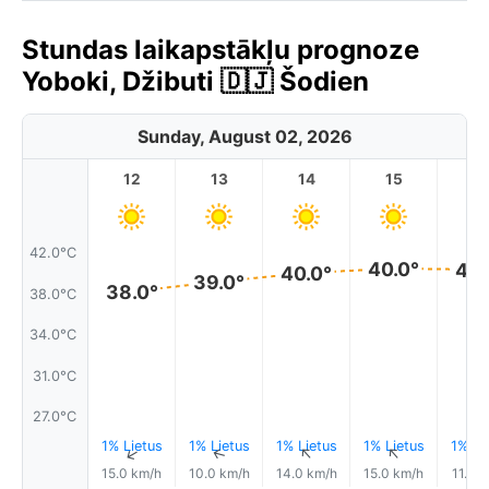
Stundas laikapstākļu prognoze
Yoboki, Džibuti 🇩🇯 Šodien
Sunday, August 02, 2026
12
13
14
15
1
42.0°C
40.0°
40.
40.0°
39.0°
38.0°
38.0°C
34.0°C
31.0°C
27.0°C
1% Lietus
1% Lietus
1% Lietus
1% Lietus
1% Li
↑
↑
↑
↑
15.0 km/h
10.0 km/h
14.0 km/h
15.0 km/h
11.0 