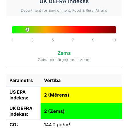
UK DEFRA indekss
Department for Environment, Food & Rural Affairs
2
1
3
5
7
9
10
Zems
Gaisa piesārņojums ir zems
Parametrs
Vērtība
US EPA
2 (Mērens)
indekss:
UK DEFRA
2 (Zems)
indekss:
CO:
144.0 µg/m³