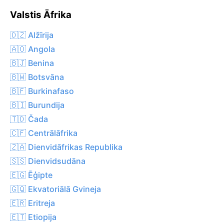
Valstis Āfrika
🇩🇿 Alžīrija
🇦🇴 Angola
🇧🇯 Benina
🇧🇼 Botsvāna
🇧🇫 Burkinafaso
🇧🇮 Burundija
🇹🇩 Čada
🇨🇫 Centrālāfrika
🇿🇦 Dienvidāfrikas Republika
🇸🇸 Dienvidsudāna
🇪🇬 Ēģipte
🇬🇶 Ekvatoriālā Gvineja
🇪🇷 Eritreja
🇪🇹 Etiopija