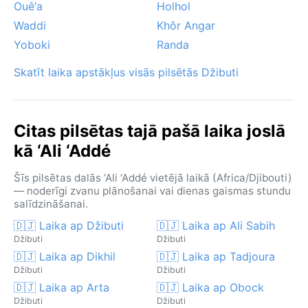
Ouê‘a
Holhol
Waddi
Khôr Angar
Yoboki
Randa
Skatīt laika apstākļus visās pilsētās Džibuti
Citas pilsētas tajā pašā laika joslā
kā ‘Ali ‘Addé
Šīs pilsētas dalās ‘Ali ‘Addé vietējā laikā (Africa/Djibouti)
— noderīgi zvanu plānošanai vai dienas gaismas stundu
salīdzināšanai.
🇩🇯 Laika ap Džibuti
🇩🇯 Laika ap Ali Sabih
Džibuti
Džibuti
🇩🇯 Laika ap Dikhil
🇩🇯 Laika ap Tadjoura
Džibuti
Džibuti
🇩🇯 Laika ap Arta
🇩🇯 Laika ap Obock
Džibuti
Džibuti