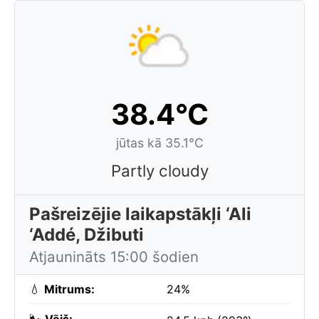
38.4°C
jūtas kā 35.1°C
Partly cloudy
Pašreizējie laikapstākļi ‘Ali
‘Addé, Džibuti
Atjaunināts 15:00 šodien
💧
Mitrums:
24%