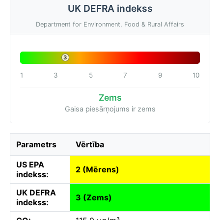
UK DEFRA indekss
Department for Environment, Food & Rural Affairs
3
1
3
5
7
9
10
Zems
Gaisa piesārņojums ir zems
Parametrs
Vērtība
US EPA
2 (Mērens)
indekss:
UK DEFRA
3 (Zems)
indekss: