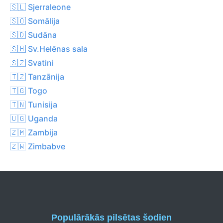
🇸🇱 Sjerraleone
🇸🇴 Somālija
🇸🇩 Sudāna
🇸🇭 Sv.Helēnas sala
🇸🇿 Svatini
🇹🇿 Tanzānija
🇹🇬 Togo
🇹🇳 Tunisija
🇺🇬 Uganda
🇿🇲 Zambija
🇿🇼 Zimbabve
Populārākās pilsētas šodien