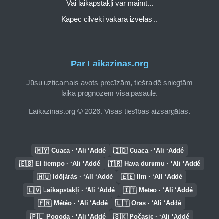
Vai laikapstākļi var mainīt...
Kāpēc cilvēki vakarā izvēlas...
Par Laikazinas.org
Jūsu uzticamais avots precīzām, tiešraidē sniegtām
laika prognozēm visā pasaulē.
Laikazinas.org © 2026. Visas tiesības aizsargātas.
🇲🇾
🇮🇩
Cuaca · ‘Ali ‘Addé
Cuaca · ‘Ali ‘Addé
🇪🇸
🇹🇷
El tiempo · ‘Ali ‘Addé
Hava durumu · ‘Ali ‘Addé
🇭🇺
🇪🇪
Időjárás · ‘Ali ‘Addé
Ilm · ‘Ali ‘Addé
🇱🇻
🇮🇹
Laikapstākļi · ‘Ali ‘Addé
Meteo · ‘Ali ‘Addé
🇫🇷
🇱🇹
Météo · ‘Ali ‘Addé
Oras · ‘Ali ‘Addé
🇵🇱
🇸🇰
Pogoda · ‘Ali ‘Addé
Počasie · ‘Ali ‘Addé