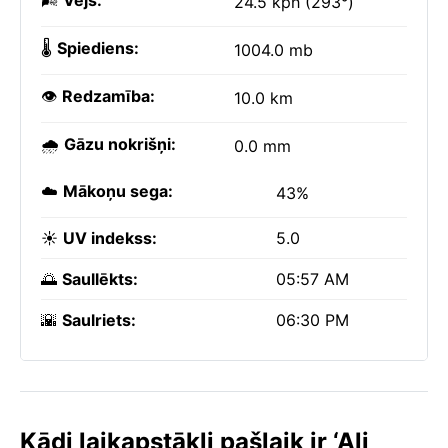
🌬️
Vējš:
24.5 kph (293°)
🌡️
Spiediens:
1004.0 mb
👁️
Redzamība:
10.0 km
🌧️
Gāzu nokrišņi:
0.0 mm
☁️
Mākoņu sega:
43%
☀️
UV indekss:
5.0
🌅
Saullēkts:
05:57 AM
🌇
Saulriets:
06:30 PM
Kādi laikapstākļi pašlaik ir ‘Ali