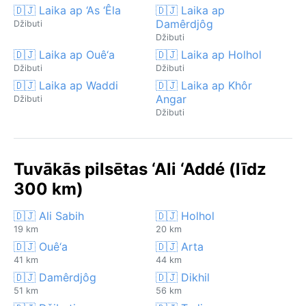
🇩🇯 Laika ap ‘As ‘Êla
🇩🇯 Laika ap
Damêrdjôg
Džibuti
Džibuti
🇩🇯 Laika ap Ouê‘a
🇩🇯 Laika ap Holhol
Džibuti
Džibuti
🇩🇯 Laika ap Waddi
🇩🇯 Laika ap Khôr
Angar
Džibuti
Džibuti
Tuvākās pilsētas ‘Ali ‘Addé (līdz
300 km)
🇩🇯 Ali Sabih
🇩🇯 Holhol
19 km
20 km
🇩🇯 Ouê‘a
🇩🇯 Arta
41 km
44 km
🇩🇯 Damêrdjôg
🇩🇯 Dikhil
51 km
56 km