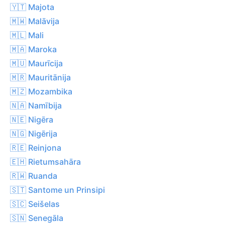
🇾🇹 Majota
🇲🇼 Malāvija
🇲🇱 Mali
🇲🇦 Maroka
🇲🇺 Maurīcija
🇲🇷 Mauritānija
🇲🇿 Mozambika
🇳🇦 Namībija
🇳🇪 Nigēra
🇳🇬 Nigērija
🇷🇪 Reinjona
🇪🇭 Rietumsahāra
🇷🇼 Ruanda
🇸🇹 Santome un Prinsipi
🇸🇨 Seišelas
🇸🇳 Senegāla