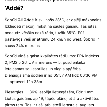
‘Addé?
Šobrīd ‘Ali ‘Addé ir svilinošs 38°C, ar daļēji mākoņains.
Izkliedēti mākoņi mīkstina saules gaismu. Tas jūtas
nedaudz vēsāks nekā rāda, tuvāk 35°C. Pūš
pastāvīgs vējš ar ātrumu 24 km/h no west. Šobrīd ir
sauss 24% mitrums.
Šobrīd vidējs gaisa kvalitātes rādījums: EPA indekss
2, PM2.5 26. UV ir mērens — 5; pusdienlaikā
ieteicamas saulesbrilles un viegls apģērbs.
Dienasgaisma šodien ir no 05:57 AM līdz 06:30 PM
— aptuveni 12h 33m.
Piesargies — 36% iespēja lietusgāzēm, līdz 1 mm.
Lietus gaidāms ap 19, tāpēc plānojiet āra aktivitātes
pirms tam. Tas ir tieši atbilstoši ierastajai augusts