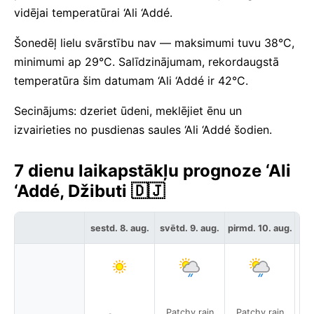
vidējai temperatūrai ‘Ali ‘Addé.
Šonedēļ lielu svārstību nav — maksimumi tuvu 38°C,
minimumi ap 29°C. Salīdzinājumam, rekordaugstā
temperatūra šim datumam ‘Ali ‘Addé ir 42°C.
Secinājums: dzeriet ūdeni, meklējiet ēnu un
izvairieties no pusdienas saules ‘Ali ‘Addé šodien.
7 dienu laikapstākļu prognoze ‘Ali
‘Addé, Džibuti 🇩🇯
sestd. 8. aug.
svētd. 9. aug.
pirmd. 10. aug.
otr
Patchy rain
Patchy rain