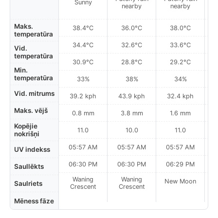
Sunny
nearby
nearby
Maks.
38.4°C
36.0°C
38.0°C
temperatūra
34.4°C
32.6°C
33.6°C
Vid.
temperatūra
30.9°C
28.8°C
29.2°C
Min.
temperatūra
33%
38%
34%
Vid. mitrums
39.2 kph
43.9 kph
32.4 kph
Maks. vējš
0.8 mm
3.8 mm
1.6 mm
Kopējie
11.0
10.0
11.0
nokrišņi
05:57 AM
05:57 AM
05:57 AM
UV indekss
06:30 PM
06:30 PM
06:29 PM
Saullēkts
Waning
Waning
New Moon
N
Saulriets
Crescent
Crescent
Mēness fāze