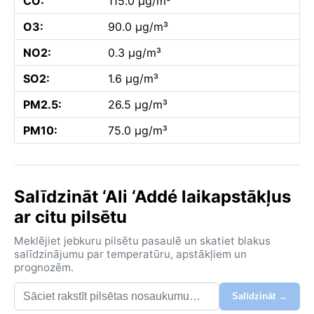
CO:
115.0 µg/m³
O3:
90.0 µg/m³
NO2:
0.3 µg/m³
SO2:
1.6 µg/m³
PM2.5:
26.5 µg/m³
PM10:
75.0 µg/m³
Salīdzināt ‘Ali ‘Addé laikapstākļus
ar citu pilsētu
Meklējiet jebkuru pilsētu pasaulē un skatiet blakus
salīdzinājumu par temperatūru, apstākļiem un
prognozēm.
Salīdzināt →