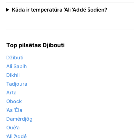
Kāda ir temperatūra ‘Ali ‘Addé šodien?
Top pilsētas Djibouti
Džibuti
Ali Sabih
Dikhil
Tadjoura
Arta
Obock
‘As ‘Êla
Damêrdjôg
Ouê‘a
‘Ali ‘Addé