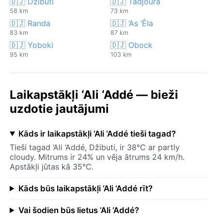
🇩🇯 Džibuti
🇩🇯 Tadjoura
58 km
73 km
🇩🇯 Randa
🇩🇯 ‘As ‘Êla
83 km
87 km
🇩🇯 Yoboki
🇩🇯 Obock
95 km
103 km
Laikapstākļi ‘Ali ‘Addé — bieži
uzdotie jautājumi
Kāds ir laikapstākļi ‘Ali ‘Addé tieši tagad?
Tieši tagad ‘Ali ‘Addé, Džibuti, ir 38°C ar partly
cloudy. Mitrums ir 24% un vēja ātrums 24 km/h.
Apstākļi jūtas kā 35°C.
Kāds būs laikapstākļi ‘Ali ‘Addé rīt?
Vai šodien būs lietus ‘Ali ‘Addé?