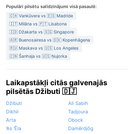
Populāri pilsētu salīdzinājumi visā pasaulē:
🇨🇦 Vankūvera vs 🇪🇸 Madride
🇮🇹 Milāna vs 🇵🇹 Lisabona
🇮🇩 Džakarta vs 🇸🇬 Singapore
🇦🇷 Buenosairesa vs 🇩🇰 Kopenhāgena
🇷🇺 Maskava vs 🇺🇸 Los Angeles
🇨🇳 Šanhaja vs 🇺🇸 Ņujorka
Laikapstākļi citās galvenajās
pilsētās Džibuti 🇩🇯
Džibuti
Ali Sabih
Dikhil
Tadjoura
Arta
Obock
‘As ‘Êla
Damêrdjôg