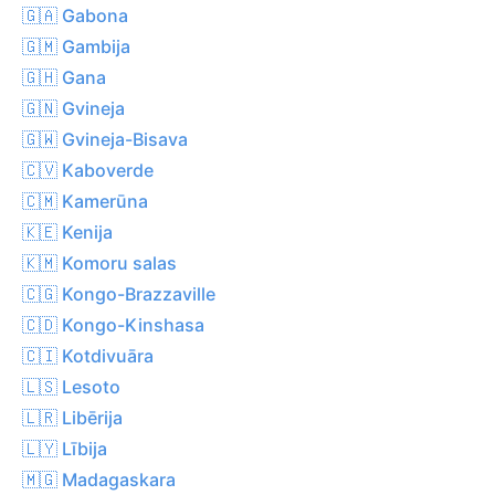
🇬🇦 Gabona
🇬🇲 Gambija
🇬🇭 Gana
🇬🇳 Gvineja
🇬🇼 Gvineja-Bisava
🇨🇻 Kaboverde
🇨🇲 Kamerūna
🇰🇪 Kenija
🇰🇲 Komoru salas
🇨🇬 Kongo-Brazzaville
🇨🇩 Kongo-Kinshasa
🇨🇮 Kotdivuāra
🇱🇸 Lesoto
🇱🇷 Libērija
🇱🇾 Lībija
🇲🇬 Madagaskara