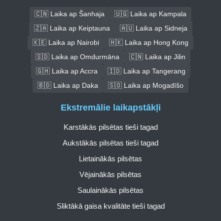
🇨🇳 Laika ap Šanhaja
🇺🇬 Laika ap Kampala
🇿🇦 Laika ap Keiptauna
🇦🇺 Laika ap Sidneja
🇰🇪 Laika ap Nairobi
🇭🇰 Laika ap Hong Kong
🇸🇩 Laika ap Omdurmāna
🇨🇳 Laika ap Jilin
🇬🇭 Laika ap Accra
🇮🇩 Laika ap Tangerang
🇧🇩 Laika ap Daka
🇸🇴 Laika ap Mogadīšo
Ekstremālie laikapstākļi
Karstākās pilsētas tieši tagad
Aukstākās pilsētas tieši tagad
Lietainākās pilsētas
Vējainākās pilsētas
Saulainākās pilsētas
Sliktākā gaisa kvalitāte tieši tagad