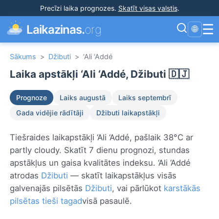
Precīzi laika prognozes
.
Skatīt visas valstis
.
☰
Laikazinas.
org
🌐
Sākums
>
Džibuti
>
‘Ali ‘Addé
Laika apstākļi ‘Ali ‘Addé, Džibuti 🇩🇯
Prognoze
Laiks augustā
Laiks septembrī
Gada vidējie rādītāji
Džibuti laikapstākļi
Tiešraides laikapstākļi ‘Ali ‘Addé, pašlaik 38°C ar
partly cloudy. Skatīt 7 dienu prognozi, stundas
apstākļus un gaisa kvalitātes indeksu. ‘Ali ‘Addé
atrodas
Džibuti
— skatīt laikapstākļus visās
galvenajās pilsētās
Džibuti
, vai pārlūkot
karstākās
pilsētas tieši tagad
visā pasaulē.