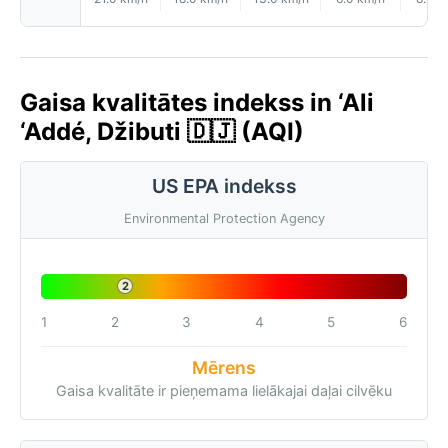
Gaisa kvalitātes indekss in ‘Ali
‘Addé, Džibuti 🇩🇯 (AQI)
US EPA indekss
Environmental Protection Agency
2
1
2
3
4
5
6
Mērens
Gaisa kvalitāte ir pieņemama lielākajai daļai cilvēku