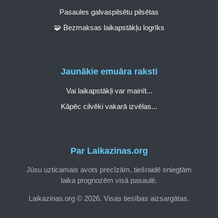
Pasaules galvaspilsētu pilsētas
🧩 Bezmaksas laikapstākļu logrīks
Jaunākie emuāra raksti
Vai laikapstākļi var mainīt...
Kāpēc cilvēki vakarā izvēlas...
Par Laikazinas.org
Jūsu uzticamais avots precīzām, tiešraidē sniegtām
laika prognozēm visā pasaulē.
Laikazinas.org © 2026. Visas tiesības aizsargātas.