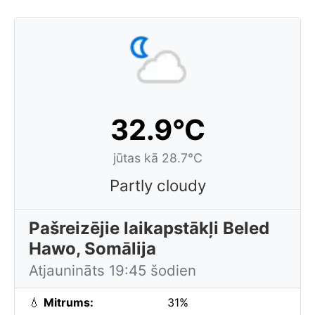
32.9°C
jūtas kā 28.7°C
Partly cloudy
Pašreizējie laikapstākļi Beled
Hawo, Somālija
Atjaunināts 19:45 šodien
💧
Mitrums:
31%