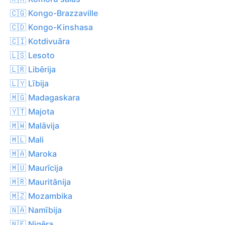
🇨🇬 Kongo-Brazzaville
🇨🇩 Kongo-Kinshasa
🇨🇮 Kotdivuāra
🇱🇸 Lesoto
🇱🇷 Libērija
🇱🇾 Lībija
🇲🇬 Madagaskara
🇾🇹 Majota
🇲🇼 Malāvija
🇲🇱 Mali
🇲🇦 Maroka
🇲🇺 Maurīcija
🇲🇷 Mauritānija
🇲🇿 Mozambika
🇳🇦 Namībija
🇳🇪 Nigēra