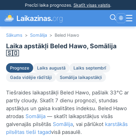
Precīzi laika prognozes
.
Skatīt visas valstis
.
☰
Laikazinas.
org
🌐
Sākums
>
Somālija
>
Beled Hawo
Laika apstākļi Beled Hawo, Somālija
🇸🇴
Prognoze
Laiks augustā
Laiks septembrī
Gada vidējie rādītāji
Somālija laikapstākļi
Tiešraides laikapstākļi Beled Hawo, pašlaik 33°C ar
partly cloudy. Skatīt 7 dienu prognozi, stundas
apstākļus un gaisa kvalitātes indeksu. Beled Hawo
atrodas
Somālija
— skatīt laikapstākļus visās
galvenajās pilsētās
Somālija
, vai pārlūkot
karstākās
pilsētas tieši tagad
visā pasaulē.