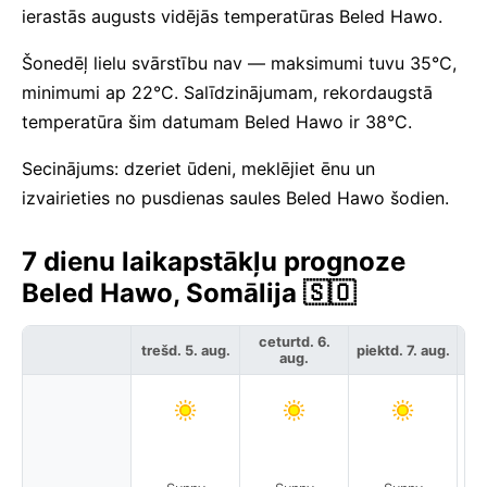
ierastās augusts vidējās temperatūras Beled Hawo.
Šonedēļ lielu svārstību nav — maksimumi tuvu 35°C,
minimumi ap 22°C. Salīdzinājumam, rekordaugstā
temperatūra šim datumam Beled Hawo ir 38°C.
Secinājums: dzeriet ūdeni, meklējiet ēnu un
izvairieties no pusdienas saules Beled Hawo šodien.
7 dienu laikapstākļu prognoze
Beled Hawo, Somālija 🇸🇴
ceturtd. 6.
trešd. 5. aug.
piektd. 7. aug.
ses
aug.