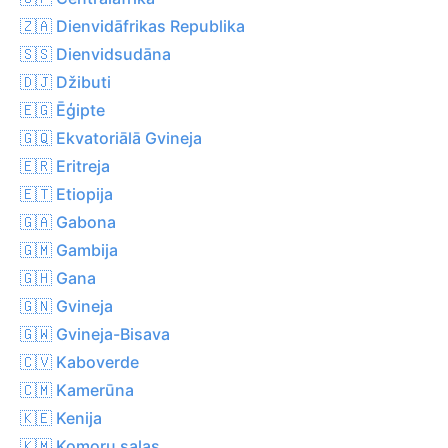
🇿🇦 Dienvidāfrikas Republika
🇸🇸 Dienvidsudāna
🇩🇯 Džibuti
🇪🇬 Ēģipte
🇬🇶 Ekvatoriālā Gvineja
🇪🇷 Eritreja
🇪🇹 Etiopija
🇬🇦 Gabona
🇬🇲 Gambija
🇬🇭 Gana
🇬🇳 Gvineja
🇬🇼 Gvineja-Bisava
🇨🇻 Kaboverde
🇨🇲 Kamerūna
🇰🇪 Kenija
🇰🇲 Komoru salas