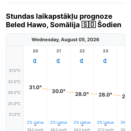
Stundas laikapstākļu prognoze
Beled Hawo, Somālija 🇸🇴 Šodien
Wednesday, August 05, 2026
20
21
22
23
37.0°C
33.0°C
31.0°
30.0°
29.0°C
28.0°
28.0°
28.
25.0°C
21.0°C
2% Lietus
2% Lietus
2% Lietus
2% Lietus
3% Li
↑
↑
↑
↑
↑
38.0 km/h
38.0 km/h
39.0 km/h
37.0 km/h
36.0 