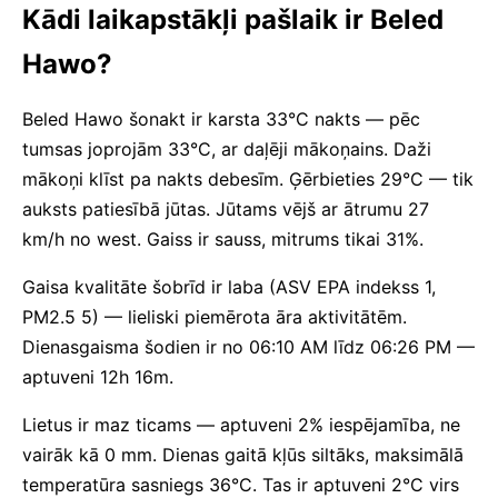
Kādi laikapstākļi pašlaik ir Beled
Hawo?
Beled Hawo šonakt ir karsta 33°C nakts — pēc
tumsas joprojām 33°C, ar daļēji mākoņains. Daži
mākoņi klīst pa nakts debesīm. Ģērbieties 29°C — tik
auksts patiesībā jūtas. Jūtams vējš ar ātrumu 27
km/h no west. Gaiss ir sauss, mitrums tikai 31%.
Gaisa kvalitāte šobrīd ir laba (ASV EPA indekss 1,
PM2.5 5) — lieliski piemērota āra aktivitātēm.
Dienasgaisma šodien ir no 06:10 AM līdz 06:26 PM —
aptuveni 12h 16m.
Lietus ir maz ticams — aptuveni 2% iespējamība, ne
vairāk kā 0 mm. Dienas gaitā kļūs siltāks, maksimālā
temperatūra sasniegs 36°C. Tas ir aptuveni 2°C virs