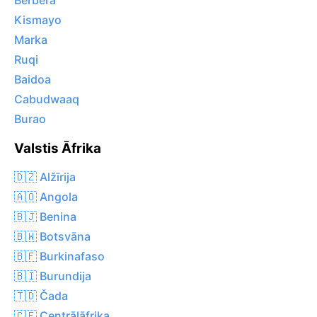
Berbera
Kismayo
Marka
Ruqi
Baidoa
Cabudwaaq
Burao
Valstis Āfrika
🇩🇿 Alžīrija
🇦🇴 Angola
🇧🇯 Benina
🇧🇼 Botsvāna
🇧🇫 Burkinafaso
🇧🇮 Burundija
🇹🇩 Čada
🇨🇫 Centrālāfrika