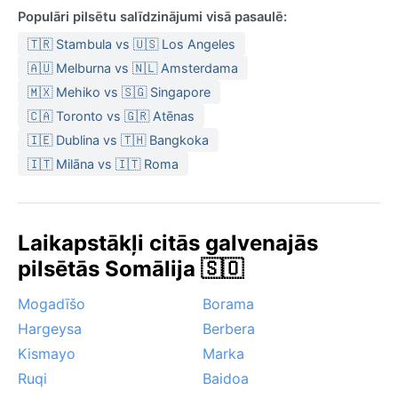
Populāri pilsētu salīdzinājumi visā pasaulē:
🇹🇷 Stambula vs 🇺🇸 Los Angeles
🇦🇺 Melburna vs 🇳🇱 Amsterdama
🇲🇽 Mehiko vs 🇸🇬 Singapore
🇨🇦 Toronto vs 🇬🇷 Atēnas
🇮🇪 Dublina vs 🇹🇭 Bangkoka
🇮🇹 Milāna vs 🇮🇹 Roma
Laikapstākļi citās galvenajās
pilsētās Somālija 🇸🇴
Mogadīšo
Borama
Hargeysa
Berbera
Kismayo
Marka
Ruqi
Baidoa