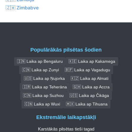
🇿🇼 Zimbabve
Populārākās pilsētas šodien
🇮🇳 Laika ap Bengaluru
🇰🇪 Laika ap Kakamega
🇨🇳 Laika ap Zunyi
🇧🇫 Laika ap Vagadugu
🇺🇸 Laika ap Ņujorka
🇰🇿 Laika ap Almati
🇮🇷 Laika ap Teherāna
🇬🇭 Laika ap Accra
🇨🇳 Laika ap Suzhou
🇺🇸 Laika ap Čikāga
🇨🇳 Laika ap Wuxi
🇲🇽 Laika ap Tihuana
Ekstremālie laikapstākļi
Karstākās pilsētas tieši tagad