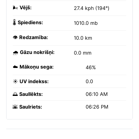
🌬️
Vējš:
27.4 kph (194°)
🌡️
Spiediens:
1010.0 mb
👁️
Redzamība:
10.0 km
🌧️
Gāzu nokrišņi:
0.0 mm
☁️
Mākoņu sega:
46%
☀️
UV indekss:
0.0
🌅
Saullēkts:
06:10 AM
🌇
Saulriets:
06:26 PM