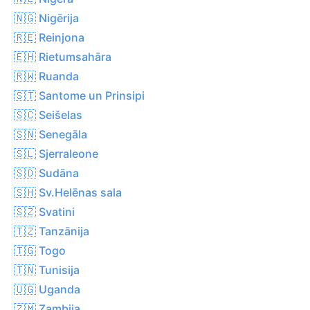
🇳🇬 Nigērija
🇷🇪 Reinjona
🇪🇭 Rietumsahāra
🇷🇼 Ruanda
🇸🇹 Santome un Prinsipi
🇸🇨 Seišelas
🇸🇳 Senegāla
🇸🇱 Sjerraleone
🇸🇩 Sudāna
🇸🇭 Sv.Helēnas sala
🇸🇿 Svatini
🇹🇿 Tanzānija
🇹🇬 Togo
🇹🇳 Tunisija
🇺🇬 Uganda
🇿🇲 Zambija