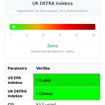
UK DEFRA indekss
Department for Environment, Food & Rural Affairs
1
1
3
5
7
9
10
Zems
Gaisa piesārņojums ir zems
Parametrs
Vērtība
US EPA
1 (Labs)
indekss:
UK DEFRA
1 (Zems)
indekss:
CO:
83.0 µg/m³