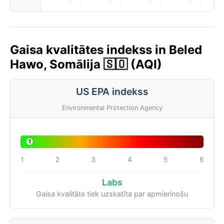
Gaisa kvalitātes indekss in Beled
Hawo, Somālija 🇸🇴 (AQI)
US EPA indekss
Environmental Protection Agency
1
1
2
3
4
5
6
Labs
Gaisa kvalitāte tiek uzskatīta par apmierinošu