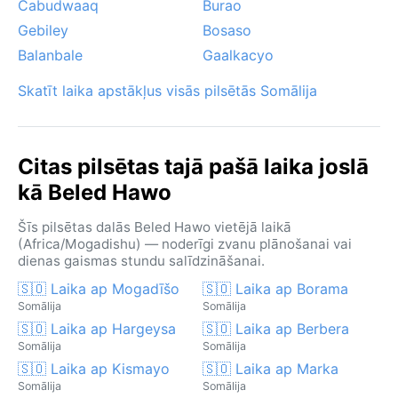
Cabudwaaq
Burao
Gebiley
Bosaso
Balanbale
Gaalkacyo
Skatīt laika apstākļus visās pilsētās Somālija
Citas pilsētas tajā pašā laika joslā
kā Beled Hawo
Šīs pilsētas dalās Beled Hawo vietējā laikā
(Africa/Mogadishu) — noderīgi zvanu plānošanai vai
dienas gaismas stundu salīdzināšanai.
🇸🇴 Laika ap Mogadīšo
🇸🇴 Laika ap Borama
Somālija
Somālija
🇸🇴 Laika ap Hargeysa
🇸🇴 Laika ap Berbera
Somālija
Somālija
🇸🇴 Laika ap Kismayo
🇸🇴 Laika ap Marka
Somālija
Somālija