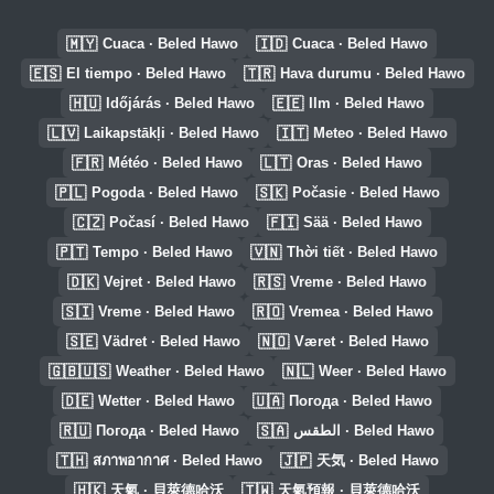
🇲🇾
🇮🇩
Cuaca · Beled Hawo
Cuaca · Beled Hawo
🇪🇸
🇹🇷
El tiempo · Beled Hawo
Hava durumu · Beled Hawo
🇭🇺
🇪🇪
Időjárás · Beled Hawo
Ilm · Beled Hawo
🇱🇻
🇮🇹
Laikapstākļi · Beled Hawo
Meteo · Beled Hawo
🇫🇷
🇱🇹
Météo · Beled Hawo
Oras · Beled Hawo
🇵🇱
🇸🇰
Pogoda · Beled Hawo
Počasie · Beled Hawo
🇨🇿
🇫🇮
Počasí · Beled Hawo
Sää · Beled Hawo
🇵🇹
🇻🇳
Tempo · Beled Hawo
Thời tiết · Beled Hawo
🇩🇰
🇷🇸
Vejret · Beled Hawo
Vreme · Beled Hawo
🇸🇮
🇷🇴
Vreme · Beled Hawo
Vremea · Beled Hawo
🇸🇪
🇳🇴
Vädret · Beled Hawo
Været · Beled Hawo
🇬🇧🇺🇸
🇳🇱
Weather · Beled Hawo
Weer · Beled Hawo
🇩🇪
🇺🇦
Wetter · Beled Hawo
Погода · Beled Hawo
🇷🇺
🇸🇦
Погода · Beled Hawo
الطقس · Beled Hawo
🇹🇭
🇯🇵
สภาพอากาศ · Beled Hawo
天気 · Beled Hawo
🇭🇰
🇹🇼
天氣 · 貝萊德哈沃
天氣預報 · 貝萊德哈沃