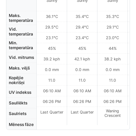
Sunny
Sunny
Sunny
Maks.
36.1°C
35.4°C
35.3°C
temperatūra
29.5°C
29.4°C
29.1°C
Vid.
temperatūra
23.1°C
23.4°C
23.0°C
Min.
temperatūra
45%
45%
44%
Vid. mitrums
39.2 kph
42.1 kph
38.2 kph
Maks. vējš
0.0 mm
0.0 mm
0.0 mm
Kopējie
11.0
11.0
11.0
nokrišņi
06:10 AM
06:10 AM
06:10 AM
UV indekss
06:26 PM
06:26 PM
06:26 PM
Saullēkts
Waning
Last Quarter
Last Quarter
Saulriets
Crescent
Mēness fāze