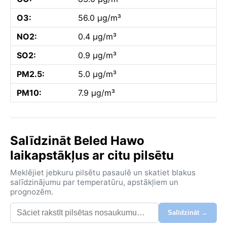
O3:
56.0 µg/m³
NO2:
0.4 µg/m³
SO2:
0.9 µg/m³
PM2.5:
5.0 µg/m³
PM10:
7.9 µg/m³
Salīdzināt Beled Hawo
laikapstākļus ar citu pilsētu
Meklējiet jebkuru pilsētu pasaulē un skatiet blakus
salīdzinājumu par temperatūru, apstākļiem un
prognozēm.
Salīdzināt →