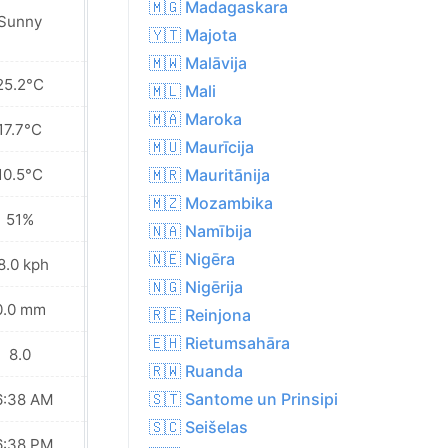
🇲🇬 Madagaskara
Sunny
Sunny
🇾🇹 Majota
🇲🇼 Malāvija
25.2°C
25.3°C
🇲🇱 Mali
🇲🇦 Maroka
17.7°C
18.1°C
🇲🇺 Maurīcija
10.5°C
11.5°C
🇲🇷 Mauritānija
🇲🇿 Mozambika
51%
54%
🇳🇦 Namībija
🇳🇪 Nigēra
8.0 kph
19.1 kph
🇳🇬 Nigērija
0.0 mm
0.0 mm
🇷🇪 Reinjona
🇪🇭 Rietumsahāra
8.0
8.0
🇷🇼 Ruanda
🇸🇹 Santome un Prinsipi
6:38 AM
06:38 AM
🇸🇨 Seišelas
6:38 PM
06:38 PM