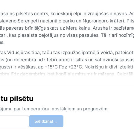
āsains pilsētas centrs, ko ieskauj elpu aizraujošas ainavas. A
 slaveno Serengeti nacionālo parku un Ngorongoro krāteri. Pil
ās paveras brīnišķīgs skats uz Meru kalnu. Arusha ir pazīstam
ri, kas piesaista ceļotājus no visas pasaules. Tā ir arī nozīmī
us.
ras Vidusjūras tipa, taču tas izpaužas īpatnējā veidā, pateicot
(no decembra līdz februārim) ir siltas un salīdzinoši sausas
ts) ir vēsākas, ap +15°C līdz +23°C. Nokrišņu ir divi izteikti 
tobra līdz decembrim, bet kopējais mitrums ir mērens. Ceļotāj
ietussargu vai lietusmēteli lietus sezonā, kā arī siltāku jaku
tu pilsētu
 sezonā no jūnija līdz septembrim, kad ir saulains un patīkams
ir vēsas. Savukārt no novembra līdz februārim ir arī sausāki 
zinājumu par temperatūru, apstākļiem un prognozēm.
m parādībām kā cikloni vai sniegs, taču lietus sezonās var b
t iespējams dažu minūšu karstums, ko vietējie dēvē par "joto" 
Salīdzināt →
atīkamu klimatu, kas piemērots gan safari entuziastiem, gan