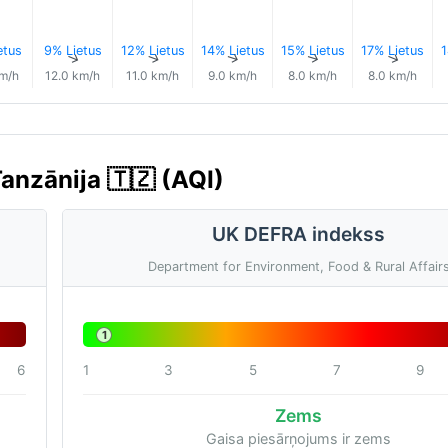
etus
9% Lietus
12% Lietus
14% Lietus
15% Lietus
17% Lietus
1
↑
↑
↑
↑
↑
↑
km/h
12.0 km/h
11.0 km/h
9.0 km/h
8.0 km/h
8.0 km/h
Tanzānija 🇹🇿 (AQI)
UK DEFRA indekss
Department for Environment, Food & Rural Affair
1
6
1
3
5
7
9
Zems
Gaisa piesārņojums ir zems