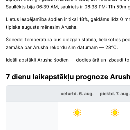
Saullēkts bija 06:39 AM, saulriets ir 06:38 PM: 11h 59m
Lietus iespējamība šodien ir tikai 18%, gaidāms līdz 0 
tipiska augusts mēnesim Arusha.
Šonedēļ temperatūra būs diezgan stabila, lielākoties pē
zemāka par Arusha rekordu šim datumam — 28°C.
Ideāli apstākļi Arusha šodien — dodies ārā un izbaudi to
7 dienu laikapstākļu prognoze Arush
ceturtd. 6. aug.
piektd. 7. aug.