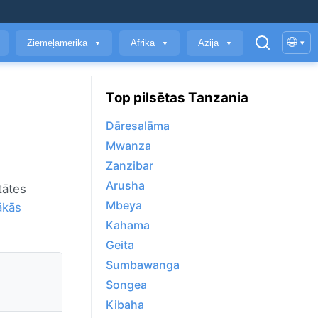
🌐
Ziemeļamerika
Āfrika
Āzija
▾
▼
▼
▼
Top pilsētas Tanzania
Dāresalāma
Mwanza
Zanzibar
Arusha
tātes
Mbeya
ākās
Kahama
Geita
Sumbawanga
Songea
Kibaha