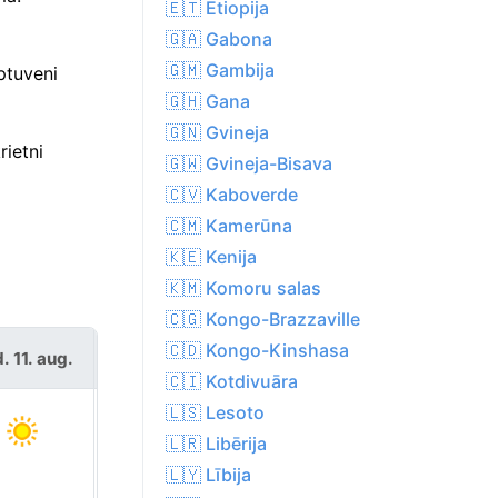
🇪🇹 Etiopija
🇬🇦 Gabona
🇬🇲 Gambija
ptuveni
🇬🇭 Gana
🇬🇳 Gvineja
rietni
🇬🇼 Gvineja-Bisava
🇨🇻 Kaboverde
🇨🇲 Kamerūna
🇰🇪 Kenija
🇰🇲 Komoru salas
🇨🇬 Kongo-Brazzaville
🇨🇩 Kongo-Kinshasa
. 11. aug.
trešd. 12. aug.
🇨🇮 Kotdivuāra
🇱🇸 Lesoto
🇱🇷 Libērija
🇱🇾 Lībija