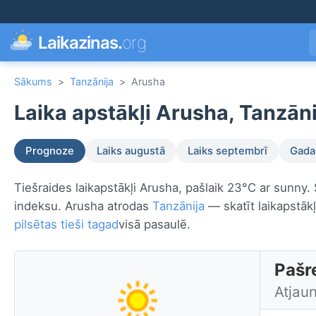
Laikazinas.
org
Sākums
>
Tanzānija
>
Arusha
Laika apstākļi Arusha, Tanzāni
Prognoze
Laiks augustā
Laiks septembrī
Gada 
Tiešraides laikapstākļi Arusha, pašlaik 23°C ar sunny.
indeksu. Arusha atrodas
Tanzānija
— skatīt laikapstāk
pilsētas tieši tagad
visā pasaulē.
Pašre
Atjaun