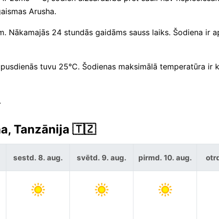
 gaismas Arusha.
mm. Nākamajās 24 stundās gaidāms sauss laiks. Šodiena ir a
cpusdienās tuvu 25°C. Šodienas maksimālā temperatūra ir k
.
a, Tanzānija 🇹🇿
sestd. 8. aug.
svētd. 9. aug.
pirmd. 10. aug.
otrd