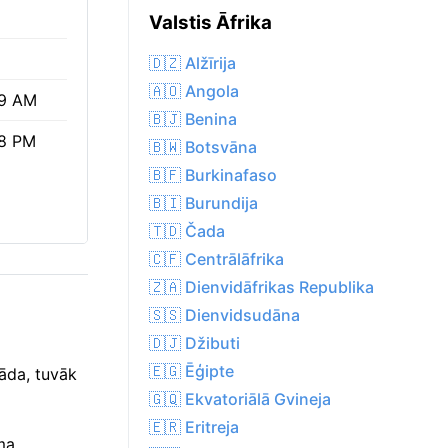
Valstis Āfrika
🇩🇿 Alžīrija
🇦🇴 Angola
9 AM
🇧🇯 Benina
8 PM
🇧🇼 Botsvāna
🇧🇫 Burkinafaso
🇧🇮 Burundija
🇹🇩 Čada
🇨🇫 Centrālāfrika
🇿🇦 Dienvidāfrikas Republika
🇸🇸 Dienvidsudāna
🇩🇯 Džibuti
🇪🇬 Ēģipte
rāda, tuvāk
🇬🇶 Ekvatoriālā Gvineja
🇪🇷 Eritreja
ma.