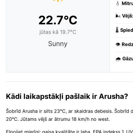
💧
Mitr
22.7°C
🌬️
Vējš
🌡️
Spied
jūtas kā 19.7°C
Sunny
👁️
Redz
🌧️
Gāzu
Kādi laikapstākļi pašlaik ir Arusha?
Šobrīd Arusha ir silts 23°C, ar skaidras debesis. Šobrīd
20°C. Jūtams vējš ar ātrumu 18 km/h no west.
Elpojiet mierīgi: gaisa kvalitāte ir laba, EPA indekss 1.