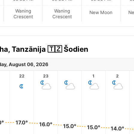
Waning
Waning
New Moon
N
Crescent
Crescent
ha, Tanzānija 🇹🇿 Šodien
ay, August 06, 2026
1
22
23
1
2
0°
17.0°
16.0°
15.0°
15.0°
14.0°