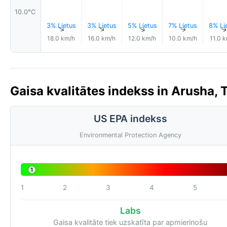
10.0°C
3% Lietus
3% Lietus
5% Lietus
7% Lietus
8% Li
↑
↑
↑
↑
18.0 km/h
16.0 km/h
12.0 km/h
10.0 km/h
11.0 
Gaisa kvalitātes indekss in Arusha, 
US EPA indekss
Environmental Protection Agency
1
1
2
3
4
5
Labs
Gaisa kvalitāte tiek uzskatīta par apmierinošu