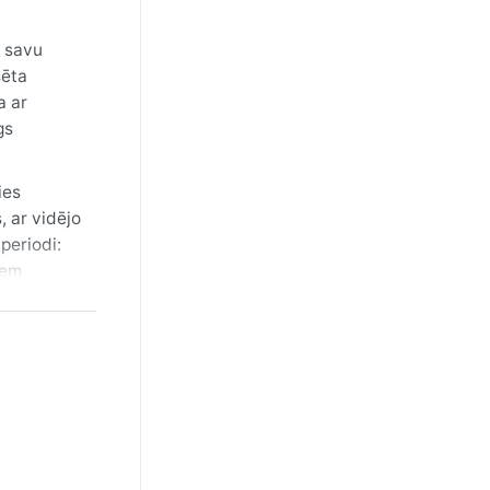
r savu
sēta
a ar
gs
ies
, ar vidējo
periodi:
iem
 vēsajiem
 laiks
mēneši, bet
ūt bieza
– intensīvu
 kultūras