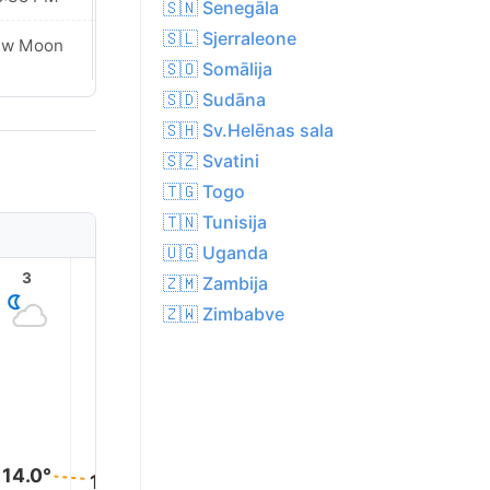
🇸🇳 Senegāla
🇸🇱 Sjerraleone
ew Moon
New Moon
🇸🇴 Somālija
🇸🇩 Sudāna
🇸🇭 Sv.Helēnas sala
🇸🇿 Svatini
🇹🇬 Togo
🇹🇳 Tunisija
🇺🇬 Uganda
3
4
5
6
7
8
🇿🇲 Zambija
🇿🇼 Zimbabve
17.0°
14.0°
13.0°
13.0°
13.0°