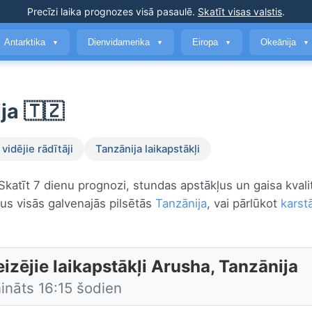
Precīzi laika prognozes
visā pasaulē
.
Skatīt visas valstis
.
Antarktika
Dienvidamerika
Eiropa
Okeānija
▼
▼
▼
▼
ja 🇹🇿
vidējie rādītāji
Tanzānija laikapstākļi
 Skatīt 7 dienu prognozi, stundas apstākļus un gaisa kvali
ļus visās galvenajās pilsētās
Tanzānija
, vai pārlūkot
karst
izējie laikapstākļi Arusha, Tanzānija
ināts 16:15 šodien