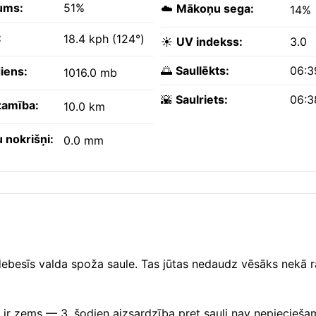
ums:
51%
☁️
Mākoņu sega:
14%
:
18.4 kph (124°)
☀️
UV indekss:
3.0
🌅
Saullēkts:
06:3
iens:
1016.0 mb
🌇
Saulriets:
06:3
amība:
10.0 km
 nokrišņi:
0.0 mm
 debesīs valda spoža saule. Tas jūtas nedaudz vēsāks nekā 
 UV ir zems — 3, šodien aizsardzība pret sauli nav nepiecieša