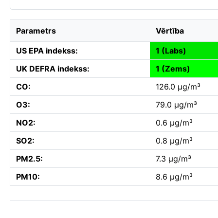
Parametrs
Vērtība
US EPA indekss:
1 (Labs)
UK DEFRA indekss:
1 (Zems)
CO:
126.0 µg/m³
O3:
79.0 µg/m³
NO2:
0.6 µg/m³
SO2:
0.8 µg/m³
PM2.5:
7.3 µg/m³
PM10:
8.6 µg/m³