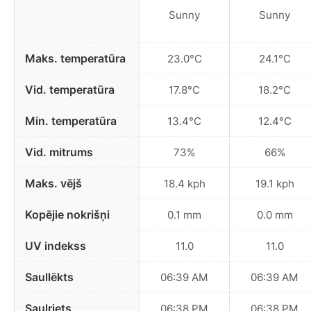
Sunny
Sunny
Maks. temperatūra
23.0°C
24.1°C
Vid. temperatūra
17.8°C
18.2°C
Min. temperatūra
13.4°C
12.4°C
Vid. mitrums
73%
66%
Maks. vējš
18.4 kph
19.1 kph
Kopējie nokrišņi
0.1 mm
0.0 mm
UV indekss
11.0
11.0
Saullēkts
06:39 AM
06:39 AM
Saulriets
06:38 PM
06:38 PM