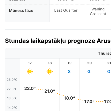
Waning
Mēness fāze
Last Quarter
Crescent
Stundas laikapstākļu prognoze Arus
Thursd
17
18
19
20
2
26.0°C
22.0°
22.0°C
21.0°
18.0°
18.0°C
17.0°
17.
14.0°C