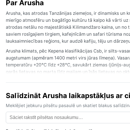
Par Arusha
Arusha, kas atrodas Tanzānijas ziemeļos, ir dinamisks un kr
mierīgo atmosfēru un bagātīgo kultūru tā kalpo kā vārti uz
atrodas netālu no majestātiskā Kilimandžaro kalna, un no t
saviem rosīgajiem tirgiem, kafejnīcām un safari tūrisma noza
lauksaimniecības reģions, kur audzē kafiju, tēju un dārzeņ
Arusha klimats, pēc Kepena klasifikācijas Csb, ir silts-vasa
augstumam (apmēram 1400 metri virs jūras līmeņa). Vasaras 
temperatūru +20°C līdz +28°C, savukārt ziemas (jūnijs-augus
garās lietavas no marta līdz maijam un īsās lietavas no ok
ieteicams līdzi ņemt vieglu apģērbu no dabīgiem audumiem, l
vakariem.
Salīdzināt Arusha laikapstākļus ar ci
Vislabākais laiks apmeklējumam no laika viedokļa ir sausajā
savvaļas vērošanai. Šajā periodā nokrišņu ir maz, un nakti 
Meklējiet jebkuru pilsētu pasaulē un skatiet blakus salīd
dienas ir karstākas. Arusha nav pakļauta tādām ekstremālā
migla no rīta, īpaši kalnu nogāzēs. Sausajā sezonā reti, be
saules starojumu. Tomēr kopumā Arusha piedāvā maigu un p