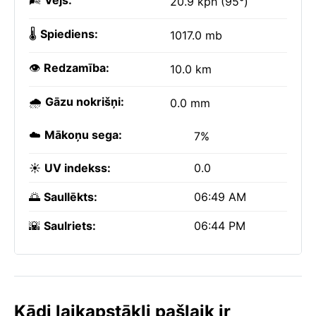
🌬️
Vējš:
20.9 kph (95°)
🌡️
Spiediens:
1017.0 mb
👁️
Redzamība:
10.0 km
🌧️
Gāzu nokrišņi:
0.0 mm
☁️
Mākoņu sega:
7%
☀️
UV indekss:
0.0
🌅
Saullēkts:
06:49 AM
🌇
Saulriets:
06:44 PM
Kādi laikapstākļi pašlaik ir