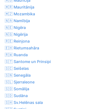
🇲🇺 Maurīcija
🇲🇷 Mauritānija
🇲🇿 Mozambika
🇳🇦 Namībija
🇳🇪 Nigēra
🇳🇬 Nigērija
🇷🇪 Reinjona
🇪🇭 Rietumsahāra
🇷🇼 Ruanda
🇸🇹 Santome un Prinsipi
🇸🇨 Seišelas
🇸🇳 Senegāla
🇸🇱 Sjerraleone
🇸🇴 Somālija
🇸🇩 Sudāna
🇸🇭 Sv.Helēnas sala