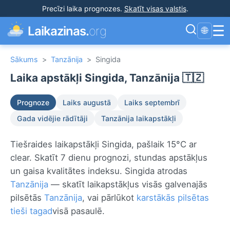
Precīzi laika prognozes
.
Skatīt visas valstis
.
☰
Laikazinas.
org
🌐
Sākums
>
Tanzānija
>
Singida
Laika apstākļi Singida, Tanzānija 🇹🇿
Prognoze
Laiks augustā
Laiks septembrī
Gada vidējie rādītāji
Tanzānija laikapstākļi
Tiešraides laikapstākļi Singida, pašlaik 15°C ar
clear. Skatīt 7 dienu prognozi, stundas apstākļus
un gaisa kvalitātes indeksu. Singida atrodas
Tanzānija
— skatīt laikapstākļus visās galvenajās
pilsētās
Tanzānija
, vai pārlūkot
karstākās pilsētas
tieši tagad
visā pasaulē.