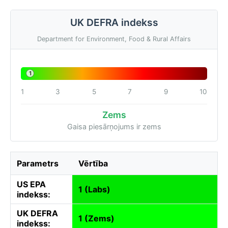
UK DEFRA indekss
Department for Environment, Food & Rural Affairs
1
1
3
5
7
9
10
Zems
Gaisa piesārņojums ir zems
Parametrs
Vērtība
US EPA
1 (Labs)
indekss:
UK DEFRA
1 (Zems)
indekss: