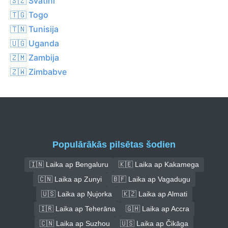
🇸🇿 Svatini
🇹🇬 Togo
🇹🇳 Tunisija
🇺🇬 Uganda
🇿🇲 Zambija
🇿🇼 Zimbabve
Populārākās pilsētas šodien
🇮🇳 Laika ap Bengaluru
🇰🇪 Laika ap Kakamega
🇨🇳 Laika ap Zunyi
🇧🇫 Laika ap Vagadugu
🇺🇸 Laika ap Ņujorka
🇰🇿 Laika ap Almati
🇮🇷 Laika ap Teherāna
🇬🇭 Laika ap Accra
🇨🇳 Laika ap Suzhou
🇺🇸 Laika ap Čikāga