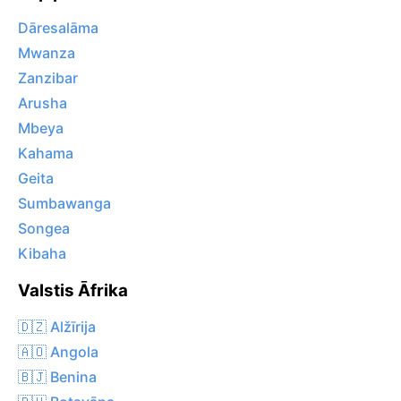
Dāresalāma
Mwanza
Zanzibar
Arusha
Mbeya
Kahama
Geita
Sumbawanga
Songea
Kibaha
Valstis Āfrika
🇩🇿 Alžīrija
🇦🇴 Angola
🇧🇯 Benina