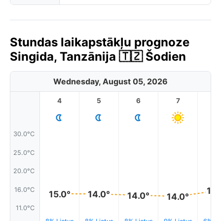
Stundas laikapstākļu prognoze
Singida, Tanzānija 🇹🇿 Šodien
Wednesday, August 05, 2026
4
5
6
7
8
30.0°C
25.0°C
20.0°C
15.
16.0°C
15.0°
14.0°
14.0°
14.0°
11.0°C