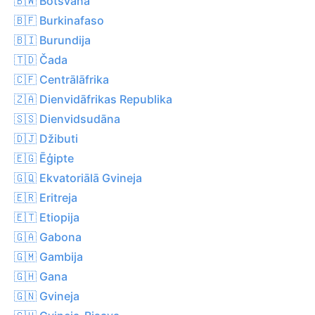
🇧🇼 Botsvāna
🇧🇫 Burkinafaso
🇧🇮 Burundija
🇹🇩 Čada
🇨🇫 Centrālāfrika
🇿🇦 Dienvidāfrikas Republika
🇸🇸 Dienvidsudāna
🇩🇯 Džibuti
🇪🇬 Ēģipte
🇬🇶 Ekvatoriālā Gvineja
🇪🇷 Eritreja
🇪🇹 Etiopija
🇬🇦 Gabona
🇬🇲 Gambija
🇬🇭 Gana
🇬🇳 Gvineja