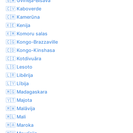
🇬🇼 Gvineja-Bisava
🇨🇻 Kaboverde
🇨🇲 Kamerūna
🇰🇪 Kenija
🇰🇲 Komoru salas
🇨🇬 Kongo-Brazzaville
🇨🇩 Kongo-Kinshasa
🇨🇮 Kotdivuāra
🇱🇸 Lesoto
🇱🇷 Libērija
🇱🇾 Lībija
🇲🇬 Madagaskara
🇾🇹 Majota
🇲🇼 Malāvija
🇲🇱 Mali
🇲🇦 Maroka