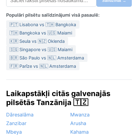
Salīdzināt →
Populāri pilsētu salīdzinājumi visā pasaulē:
🇵🇹 Lisabona vs 🇹🇭 Bangkoka
🇹🇭 Bangkoka vs 🇺🇸 Maiami
🇰🇷 Seula vs 🇳🇿 Oklenda
🇸🇬 Singapore vs 🇺🇸 Maiami
🇧🇷 São Paulo vs 🇳🇱 Amsterdama
🇫🇷 Parīze vs 🇳🇱 Amsterdama
Laikapstākļi citās galvenajās
pilsētās Tanzānija 🇹🇿
Dāresalāma
Mwanza
Zanzibar
Arusha
Mbeya
Kahama