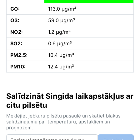
CO:
113.0 µg/m³
O3:
59.0 µg/m³
NO2:
1.2 µg/m³
SO2:
0.6 µg/m³
PM2.5:
10.4 µg/m³
PM10:
12.4 µg/m³
Salīdzināt Singida laikapstākļus ar
citu pilsētu
Meklējiet jebkuru pilsētu pasaulē un skatiet blakus
salīdzinājumu par temperatūru, apstākļiem un
prognozēm.