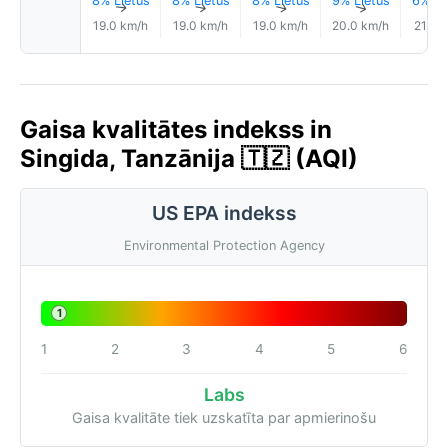
8% Lietus
8% Lietus
8% Lietus
9% Lietus
6% Li
↑
↑
↑
↑
19.0 km/h
19.0 km/h
19.0 km/h
20.0 km/h
21.0 
Gaisa kvalitātes indekss in
Singida, Tanzānija 🇹🇿 (AQI)
US EPA indekss
Environmental Protection Agency
1
1
2
3
4
5
6
Labs
Gaisa kvalitāte tiek uzskatīta par apmierinošu