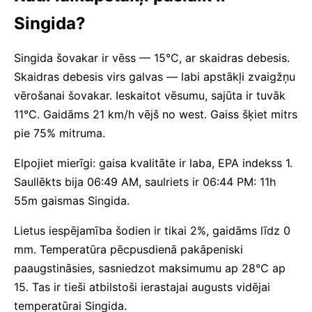
Singida?
Singida šovakar ir vēss — 15°C, ar skaidras debesis.
Skaidras debesis virs galvas — labi apstākļi zvaigžņu
vērošanai šovakar. Ieskaitot vēsumu, sajūta ir tuvāk
11°C. Gaidāms 21 km/h vējš no west. Gaiss šķiet mitrs
pie 75% mitruma.
Elpojiet mierīgi: gaisa kvalitāte ir laba, EPA indekss 1.
Saullēkts bija 06:49 AM, saulriets ir 06:44 PM: 11h
55m gaismas Singida.
Lietus iespējamība šodien ir tikai 2%, gaidāms līdz 0
mm. Temperatūra pēcpusdienā pakāpeniski
paaugstināsies, sasniedzot maksimumu ap 28°C ap
15. Tas ir tieši atbilstoši ierastajai augusts vidējai
temperatūrai Singida.