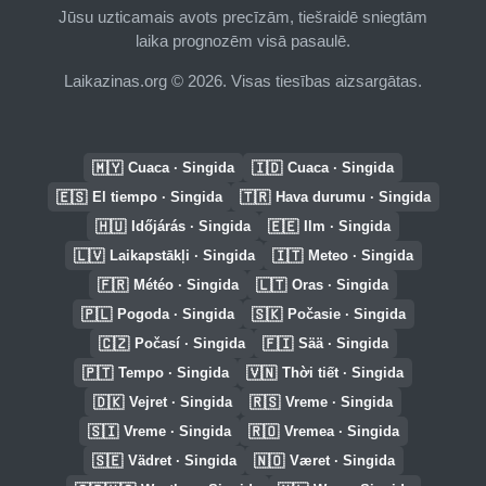
Jūsu uzticamais avots precīzām, tiešraidē sniegtām
laika prognozēm visā pasaulē.
Laikazinas.org © 2026. Visas tiesības aizsargātas.
🇲🇾
🇮🇩
Cuaca · Singida
Cuaca · Singida
🇪🇸
🇹🇷
El tiempo · Singida
Hava durumu · Singida
🇭🇺
🇪🇪
Időjárás · Singida
Ilm · Singida
🇱🇻
🇮🇹
Laikapstākļi · Singida
Meteo · Singida
🇫🇷
🇱🇹
Météo · Singida
Oras · Singida
🇵🇱
🇸🇰
Pogoda · Singida
Počasie · Singida
🇨🇿
🇫🇮
Počasí · Singida
Sää · Singida
🇵🇹
🇻🇳
Tempo · Singida
Thời tiết · Singida
🇩🇰
🇷🇸
Vejret · Singida
Vreme · Singida
🇸🇮
🇷🇴
Vreme · Singida
Vremea · Singida
🇸🇪
🇳🇴
Vädret · Singida
Været · Singida