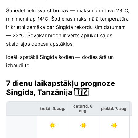
Šonedēļ lielu svārstību nav — maksimumi tuvu 28°C,
minimumi ap 14°C. Šodienas maksimālā temperatūra
ir krietni zemāka par Singida rekordu šim datumam
— 32°C. Šovakar moon ir vērts aplūkot šajos
skaidrajos debesu apstākļos.
Ideāli apstākļi Singida šodien — dodies ārā un
izbaudi to.
7 dienu laikapstākļu prognoze
Singida, Tanzānija 🇹🇿
ceturtd. 6.
trešd. 5. aug.
piektd. 7. aug.
ses
aug.