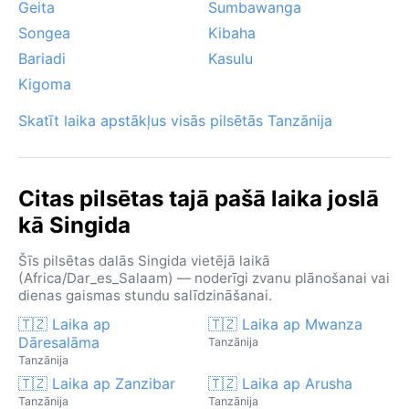
Geita
Sumbawanga
Songea
Kibaha
Bariadi
Kasulu
Kigoma
Skatīt laika apstākļus visās pilsētās Tanzānija
Citas pilsētas tajā pašā laika joslā
kā Singida
Šīs pilsētas dalās Singida vietējā laikā
(Africa/Dar_es_Salaam) — noderīgi zvanu plānošanai vai
dienas gaismas stundu salīdzināšanai.
🇹🇿 Laika ap
🇹🇿 Laika ap Mwanza
Dāresalāma
Tanzānija
Tanzānija
🇹🇿 Laika ap Zanzibar
🇹🇿 Laika ap Arusha
Tanzānija
Tanzānija