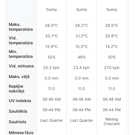
Sunny
Sunny
Sunny
Maks.
28.0°C
28.2°C
28.5°C
temperatūra
20.7°C
21.2°C
20.8°C
Vid.
temperatūra
13.9°C
15.0°C
14.2°C
Min.
temperatūra
50%
48%
50%
Vid. mitrums
25.2 kph
23.4 kph
27.0 kph
Maks. vējš
0.0 mm
0.0 mm
0.0 mm
Kopējie
11.0
11.0
11.0
nokrišņi
06:49 AM
06:49 AM
06:48 AM
0
UV indekss
06:44 PM
06:44 PM
06:44 PM
Saullēkts
Waning
Last Quarter
Last Quarter
Saulriets
Crescent
Mēness fāze