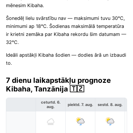
mēnesim Kibaha.
Šonedēļ lielu svārstību nav — maksimumi tuvu 30°C,
minimumi ap 18°C. Šodienas maksimālā temperatūra
ir krietni zemāka par Kibaha rekordu šim datumam —
32°C.
Ideāli apstākļi Kibaha šodien — dodies ārā un izbaudi
to.
7 dienu laikapstākļu prognoze
Kibaha, Tanzānija 🇹🇿
ceturtd. 6.
piektd. 7. aug.
sestd. 8. aug.
svē
aug.