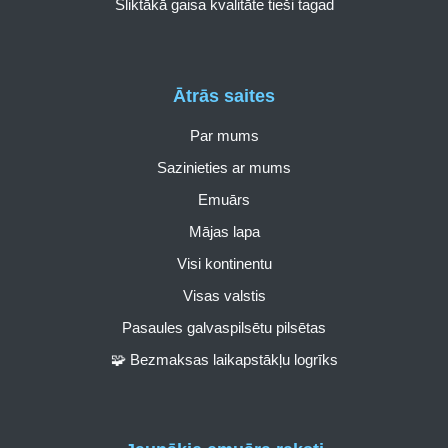
Sliktākā gaisa kvalitāte tieši tagad
Ātrās saites
Par mums
Sazinieties ar mums
Emuārs
Mājas lapa
Visi kontinentu
Visas valstis
Pasaules galvaspilsētu pilsētas
🧩 Bezmaksas laikapstākļu logrīks