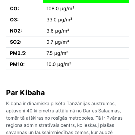
CO:
108.0 µg/m³
O3:
33.0 µg/m³
NO2:
3.6 µg/m³
SO2:
0.7 µg/m³
PM2.5:
7.5 µg/m³
PM10:
10.0 µg/m³
Par Kibaha
Kibaha ir dinamiska pilsēta Tanzānijas austrumos,
aptuveni 40 kilometru attālumā no Dar es Salaamas,
tomēr tā atšķiras no rosīgās metropoles. Tā ir Pvānas
reģiona administratīvais centrs, ko ieskauj plašas
savannas un lauksaimniecības zemes, kur audzē