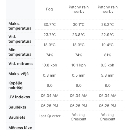
Patchy rain
Patchy rain
Fog
nearby
nearby
Maks.
30.7°C
30.1°C
28.2°C
temperatūra
23.7°C
23.8°C
22.9°C
Vid.
temperatūra
18.9°C
18.9°C
19.4°C
Min.
temperatūra
74%
74%
81%
Vid. mitrums
10.8 kph
10.1 kph
8.3 kph
Maks. vējš
0.3 mm
0.5 mm
5.3 mm
Kopējie
6.0
6.0
8.0
nokrišņi
06:34 AM
06:34 AM
06:34 AM
0
UV indekss
06:25 PM
06:25 PM
06:25 PM
Saullēkts
Waning
Waning
Last Quarter
Saulriets
Crescent
Crescent
Mēness fāze