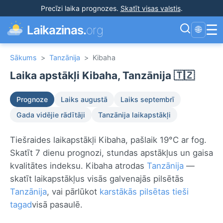
Precīzi laika prognozes
.
Skatīt visas valstis
.
☰
Laikazinas.
org
🌐
Sākums
>
Tanzānija
>
Kibaha
Laika apstākļi Kibaha, Tanzānija 🇹🇿
Prognoze
Laiks augustā
Laiks septembrī
Gada vidējie rādītāji
Tanzānija laikapstākļi
Tiešraides laikapstākļi Kibaha, pašlaik 19°C ar fog.
Skatīt 7 dienu prognozi, stundas apstākļus un gaisa
kvalitātes indeksu. Kibaha atrodas
Tanzānija
—
skatīt laikapstākļus visās galvenajās pilsētās
Tanzānija
, vai pārlūkot
karstākās pilsētas tieši
tagad
visā pasaulē.