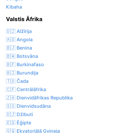
Kibaha
Valstis Āfrika
🇩🇿 Alžīrija
🇦🇴 Angola
🇧🇯 Benina
🇧🇼 Botsvāna
🇧🇫 Burkinafaso
🇧🇮 Burundija
🇹🇩 Čada
🇨🇫 Centrālāfrika
🇿🇦 Dienvidāfrikas Republika
🇸🇸 Dienvidsudāna
🇩🇯 Džibuti
🇪🇬 Ēģipte
🇬🇶 Ekvatoriālā Gvineja