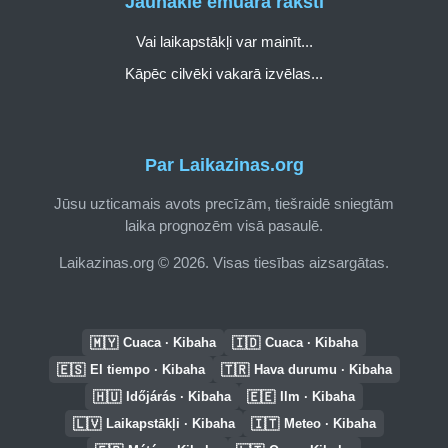
Jaunākie emuāra raksti
Vai laikapstākļi var mainīt...
Kāpēc cilvēki vakarā izvēlas...
Par Laikazinas.org
Jūsu uzticamais avots precīzām, tiešraidē sniegtām
laika prognozēm visā pasaulē.
Laikazinas.org © 2026. Visas tiesības aizsargātas.
🇲🇾
🇮🇩
Cuaca · Kibaha
Cuaca · Kibaha
🇪🇸
🇹🇷
El tiempo · Kibaha
Hava durumu · Kibaha
🇭🇺
🇪🇪
Időjárás · Kibaha
Ilm · Kibaha
🇱🇻
🇮🇹
Laikapstākļi · Kibaha
Meteo · Kibaha