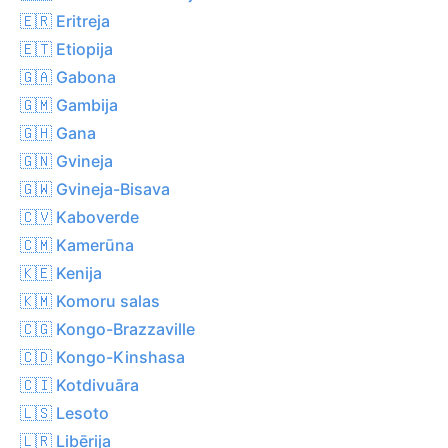
🇪🇷 Eritreja
🇪🇹 Etiopija
🇬🇦 Gabona
🇬🇲 Gambija
🇬🇭 Gana
🇬🇳 Gvineja
🇬🇼 Gvineja-Bisava
🇨🇻 Kaboverde
🇨🇲 Kamerūna
🇰🇪 Kenija
🇰🇲 Komoru salas
🇨🇬 Kongo-Brazzaville
🇨🇩 Kongo-Kinshasa
🇨🇮 Kotdivuāra
🇱🇸 Lesoto
🇱🇷 Libērija