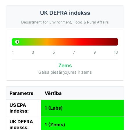
UK DEFRA indekss
Department for Environment, Food & Rural Affairs
1
1
3
5
7
9
10
Zems
Gaisa piesārņojums ir zems
Parametrs
Vērtība
US EPA
1 (Labs)
indekss:
UK DEFRA
1 (Zems)
indekss: