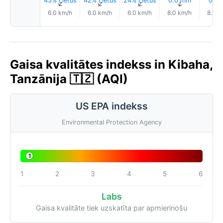
43% Lietus
42% Lietus
24% Lietus
0.0 mm
0.1 
↑
↑
↑
↑
6.0 km/h
6.0 km/h
6.0 km/h
8.0 km/h
8.0 k
Gaisa kvalitātes indekss in Kibaha,
Tanzānija 🇹🇿 (AQI)
US EPA indekss
Environmental Protection Agency
1
1
2
3
4
5
6
Labs
Gaisa kvalitāte tiek uzskatīta par apmierinošu