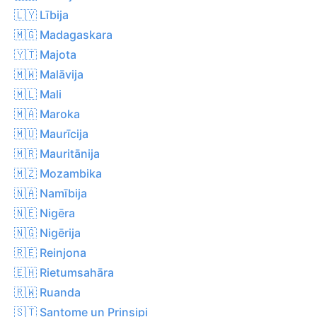
🇱🇾 Lībija
🇲🇬 Madagaskara
🇾🇹 Majota
🇲🇼 Malāvija
🇲🇱 Mali
🇲🇦 Maroka
🇲🇺 Maurīcija
🇲🇷 Mauritānija
🇲🇿 Mozambika
🇳🇦 Namībija
🇳🇪 Nigēra
🇳🇬 Nigērija
🇷🇪 Reinjona
🇪🇭 Rietumsahāra
🇷🇼 Ruanda
🇸🇹 Santome un Prinsipi