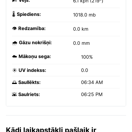
🌬️
Vējš:
6.1 kph (219°)
🌡️
Spiediens:
1018.0 mb
👁️
Redzamība:
0.0 km
🌧️
Gāzu nokrišņi:
0.0 mm
☁️
Mākoņu sega:
100%
☀️
UV indekss:
0.0
🌅
Saullēkts:
06:34 AM
🌇
Saulriets:
06:25 PM
Kādi laikapstākļi pašlaik ir