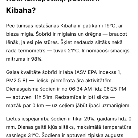
Kibaha?
Pēc tumsas iestāšanās Kibaha ir patīkami 19°C, ar
bieza migla. Šobrīd ir miglains un drēgns — braucot
lēnāk, ja esi pie stūres. Šķiet nedaudz siltāks nekā
rāda termometrs — tuvāk 21°C. Ir nomācoši smacīgs,
mitrums ir 98%.
Gaisa kvalitāte šobrīd ir laba (ASV EPA indekss 1,
PM2.5 8) — lieliski piemērota āra aktivitātēm.
Dienasgaisma šodien ir no 06:34 AM līdz 06:25 PM
— aptuveni 11h 51m. Redzamība ir ļoti slikta —
mazāk par 0 km — uz ceļiem jābūt īpaši uzmanīgiem.
Lietus iespējamība šodien ir tikai 29%, gaidāms līdz 0
mm. Dienas gaitā kļūs siltāks, maksimālā temperatūra
sasniegs 31°C. Šodiena ir aptuveni tipiska augusts