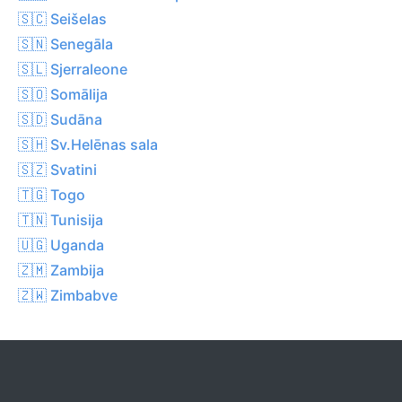
🇸🇨 Seišelas
🇸🇳 Senegāla
🇸🇱 Sjerraleone
🇸🇴 Somālija
🇸🇩 Sudāna
🇸🇭 Sv.Helēnas sala
🇸🇿 Svatini
🇹🇬 Togo
🇹🇳 Tunisija
🇺🇬 Uganda
🇿🇲 Zambija
🇿🇼 Zimbabve