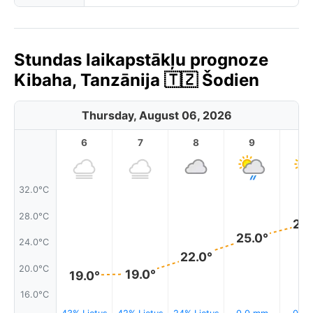
Stundas laikapstākļu prognoze
Kibaha, Tanzānija 🇹🇿 Šodien
Thursday, August 06, 2026
6
7
8
9
1
32.0°C
28.0°C
27.
25.0°
24.0°C
22.0°
20.0°C
19.0°
19.0°
16.0°C