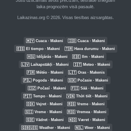
Jūsu uzticamais avots precīzām, tiešraidē sniegtām
laika prognozēm visā pasaulē.
Laikazinas.org © 2026. Visas tiesības aizsargātas.
🇲🇾
🇮🇩
Cuaca · Makeni
Cuaca · Makeni
🇪🇸
🇹🇷
El tiempo · Makeni
Hava durumu · Makeni
🇭🇺
🇪🇪
Időjárás · Makeni
Ilm · Makeni
🇱🇻
🇮🇹
Laikapstākļi · Makeni
Meteo · Makeni
🇫🇷
🇱🇹
Météo · Makeni
Oras · Makenis
🇵🇱
🇸🇰
Pogoda · Makeni
Počasie · Makeni
🇨🇿
🇫🇮
Počasí · Makeni
Sää · Makeni
🇵🇹
🇻🇳
Tempo · Makeni
Thời tiết · Makeni
🇩🇰
🇷🇸
Vejret · Makeni
Vreme · Makeni
🇸🇮
🇷🇴
Vreme · Makeni
Vremea · Makeni
🇸🇪
🇳🇴
Vädret · Makeni
Været · Makeni
🇬🇧🇺🇸
🇳🇱
Weather · Makeni
Weer · Makeni