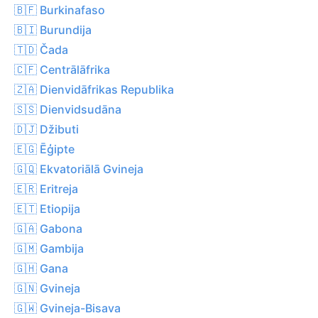
🇧🇫 Burkinafaso
🇧🇮 Burundija
🇹🇩 Čada
🇨🇫 Centrālāfrika
🇿🇦 Dienvidāfrikas Republika
🇸🇸 Dienvidsudāna
🇩🇯 Džibuti
🇪🇬 Ēģipte
🇬🇶 Ekvatoriālā Gvineja
🇪🇷 Eritreja
🇪🇹 Etiopija
🇬🇦 Gabona
🇬🇲 Gambija
🇬🇭 Gana
🇬🇳 Gvineja
🇬🇼 Gvineja-Bisava