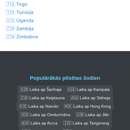
🇹🇬 Togo
🇹🇳 Tunisija
🇺🇬 Uganda
🇿🇲 Zambija
🇿🇼 Zimbabve
Populārākās pilsētas šodien
🇨🇳 Laika ap Šanhaja
🇺🇬 Laika ap Kampala
🇿🇦 Laika ap Keiptauna
🇦🇺 Laika ap Sidneja
🇰🇪 Laika ap Nairobi
🇭🇰 Laika ap Hong Kong
🇸🇩 Laika ap Omdurmāna
🇨🇳 Laika ap Jilin
🇬🇭 Laika ap Accra
🇮🇩 Laika ap Tangerang