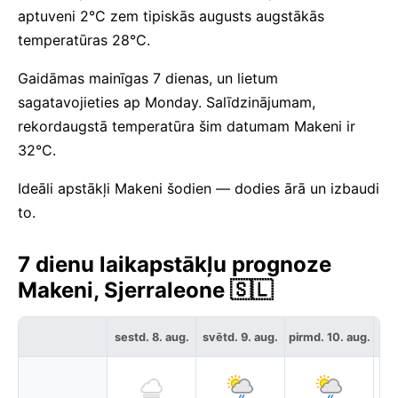
aptuveni 2°C zem tipiskās augusts augstākās
temperatūras 28°C.
Gaidāmas mainīgas 7 dienas, un lietum
sagatavojieties ap Monday. Salīdzinājumam,
rekordaugstā temperatūra šim datumam Makeni ir
32°C.
Ideāli apstākļi Makeni šodien — dodies ārā un izbaudi
to.
7 dienu laikapstākļu prognoze
Makeni, Sjerraleone 🇸🇱
sestd. 8. aug.
svētd. 9. aug.
pirmd. 10. aug.
otr