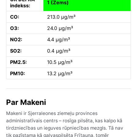
1 (Zems)
indekss:
CO:
213.0 µg/m³
O3:
24.0 µg/m³
NO2:
4.4 µg/m³
SO2:
0.4 µg/m³
PM2.5:
10.5 µg/m³
PM10:
13.2 µg/m³
Par Makeni
Makeni ir Sjerraleones ziemeļu provinces
administratīvais centrs – rosīga pilsēta, kas kalpo kā
tirdzniecības un ieguves rūpniecības mezgls. Tā nav
tik pazīstama kā galvaspilsēta Frītauna, tomēr