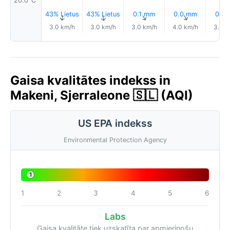
20.0°C
43% Lietus
43% Lietus
0.1 mm
0.0 mm
0.1 
↑
↑
↑
↑
3.0 km/h
3.0 km/h
3.0 km/h
4.0 km/h
3.0 k
Gaisa kvalitātes indekss in
Makeni, Sjerraleone 🇸🇱 (AQI)
US EPA indekss
Environmental Protection Agency
1
1
2
3
4
5
6
Labs
Gaisa kvalitāte tiek uzskatīta par apmierinošu