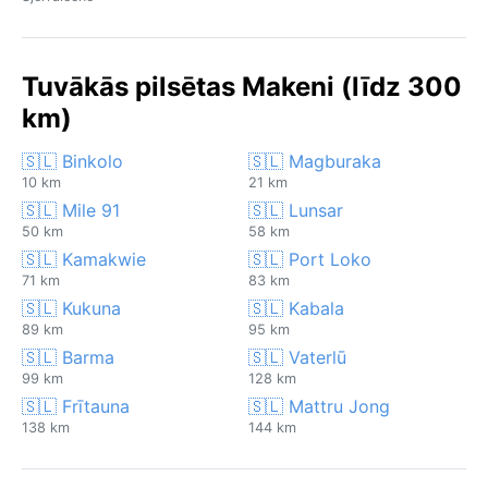
Tuvākās pilsētas Makeni (līdz 300
km)
🇸🇱 Binkolo
🇸🇱 Magburaka
10 km
21 km
🇸🇱 Mile 91
🇸🇱 Lunsar
50 km
58 km
🇸🇱 Kamakwie
🇸🇱 Port Loko
71 km
83 km
🇸🇱 Kukuna
🇸🇱 Kabala
89 km
95 km
🇸🇱 Barma
🇸🇱 Vaterlū
99 km
128 km
🇸🇱 Frītauna
🇸🇱 Mattru Jong
138 km
144 km