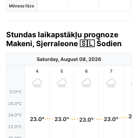
Mēness fāze
Stundas laikapstākļu prognoze
Makeni, Sjerraleone 🇸🇱 Šodien
Saturday, August 08, 2026
4
5
6
7
8
27.0°C
25.0°C
24.0°C
23.
23.0°
23.0°
23.0°
23.0°
22.0°C