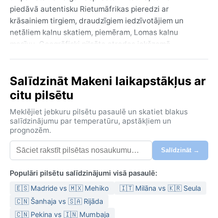
piedāvā autentisku Rietumāfrikas pieredzi ar
krāsainiem tirgiem, draudzīgiem iedzīvotājiem un
netāliem kalnu skatiem, piemēram, Lomas kalnu
masīvu. Ģeogrāfiski pilsēta atrodas iekšzemē,
paugurainā apvidū, ko ieskauj savannas un tropu
mežu paliekas. Vides temperatūra un mitrums visu
Salīdzināt Makeni laikapstākļus ar
gadu ir augsti, bet pilsētas dzīve rit savā ritmā,
nezaudējot vitalitāti.
citu pilsētu
Klimats pēc Köppen klasifikācijas ir tropiskais musonu
Meklējiet jebkuru pilsētu pasaulē un skatiet blakus
klimats (Am). Gadu raksturo izteiktas sausuma un
salīdzinājumu par temperatūru, apstākļiem un
prognozēm.
mitruma sezonas. Sausā sezona no novembra līdz
aprīlim ir karsta un sausa, gaisa temperatūra bieži
Salīdzināt →
pārsniedz 30 °C, bet relatīvais mitrums tomēr
saglabājas augsts, īpaši no rītiem. Savukārt lietus
Populāri pilsētu salīdzinājumi visā pasaulē:
sezona no maija līdz oktobrim atnes spēcīgas musonu
🇪🇸 Madride vs 🇲🇽 Mehiko
🇮🇹 Milāna vs 🇰🇷 Seula
lietusgāzes, kas nereti izraisa plūdus un ceļu
bojājumus. Mitrums šajā laikā sasniedz gandrīz 100 %,
🇨🇳 Šanhaja vs 🇸🇦 Rijāda
bet temperatūra nedaudz pazeminās, svārstoties ap
🇨🇳 Pekina vs 🇮🇳 Mumbaja