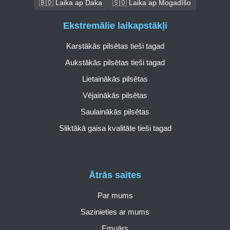
🇧🇩 Laika ap Daka
🇸🇴 Laika ap Mogadīšo
Ekstremālie laikapstākļi
Karstākās pilsētas tieši tagad
Aukstākās pilsētas tieši tagad
Lietainākās pilsētas
Vējainākās pilsētas
Saulainākās pilsētas
Sliktākā gaisa kvalitāte tieši tagad
Ātrās saites
Par mums
Sazinieties ar mums
Emuārs