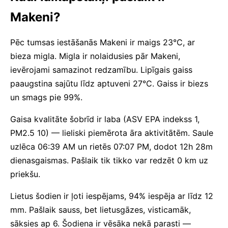
Makeni?
Pēc tumsas iestāšanās Makeni ir maigs 23°C, ar
bieza migla. Migla ir nolaidusies pār Makeni,
ievērojami samazinot redzamību. Lipīgais gaiss
paaugstina sajūtu līdz aptuveni 27°C. Gaiss ir biezs
un smags pie 99%.
Gaisa kvalitāte šobrīd ir laba (ASV EPA indekss 1,
PM2.5 10) — lieliski piemērota āra aktivitātēm. Saule
uzlēca 06:39 AM un rietēs 07:07 PM, dodot 12h 28m
dienasgaismas. Pašlaik tik tikko var redzēt 0 km uz
priekšu.
Lietus šodien ir ļoti iespējams, 94% iespēja ar līdz 12
mm. Pašlaik sauss, bet lietusgāzes, visticamāk,
sāksies ap 6. Šodiena ir vēsāka nekā parasti —