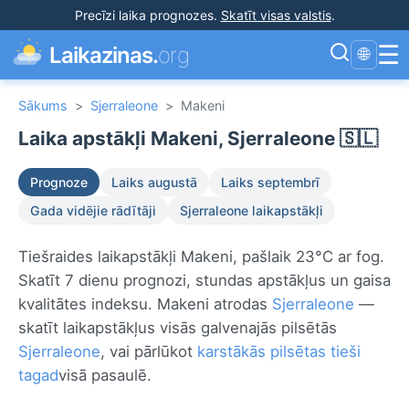
Precīzi laika prognozes
.
Skatīt visas valstis
.
☰
Laikazinas.
org
🌐
Sākums
>
Sjerraleone
>
Makeni
Laika apstākļi Makeni, Sjerraleone 🇸🇱
Prognoze
Laiks augustā
Laiks septembrī
Gada vidējie rādītāji
Sjerraleone laikapstākļi
Tiešraides laikapstākļi Makeni, pašlaik 23°C ar fog.
Skatīt 7 dienu prognozi, stundas apstākļus un gaisa
kvalitātes indeksu. Makeni atrodas
Sjerraleone
—
skatīt laikapstākļus visās galvenajās pilsētās
Sjerraleone
, vai pārlūkot
karstākās pilsētas tieši
tagad
visā pasaulē.