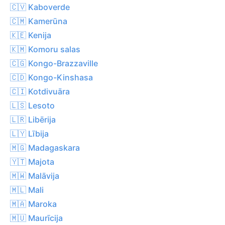
🇨🇻 Kaboverde
🇨🇲 Kamerūna
🇰🇪 Kenija
🇰🇲 Komoru salas
🇨🇬 Kongo-Brazzaville
🇨🇩 Kongo-Kinshasa
🇨🇮 Kotdivuāra
🇱🇸 Lesoto
🇱🇷 Libērija
🇱🇾 Lībija
🇲🇬 Madagaskara
🇾🇹 Majota
🇲🇼 Malāvija
🇲🇱 Mali
🇲🇦 Maroka
🇲🇺 Maurīcija