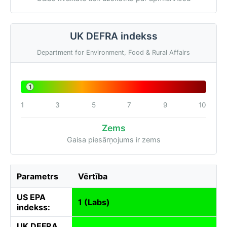
UK DEFRA indekss
Department for Environment, Food & Rural Affairs
1
1
3
5
7
9
10
Zems
Gaisa piesārņojums ir zems
Parametrs
Vērtība
US EPA
1 (Labs)
indekss:
UK DEFRA