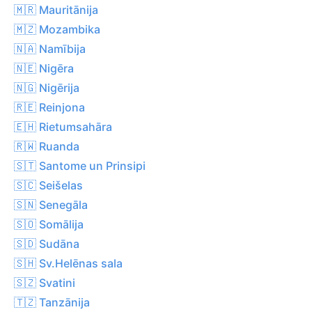
🇲🇷 Mauritānija
🇲🇿 Mozambika
🇳🇦 Namībija
🇳🇪 Nigēra
🇳🇬 Nigērija
🇷🇪 Reinjona
🇪🇭 Rietumsahāra
🇷🇼 Ruanda
🇸🇹 Santome un Prinsipi
🇸🇨 Seišelas
🇸🇳 Senegāla
🇸🇴 Somālija
🇸🇩 Sudāna
🇸🇭 Sv.Helēnas sala
🇸🇿 Svatini
🇹🇿 Tanzānija