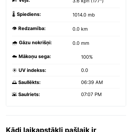
🌬️
Vējš:
3.6 kph (177°)
🌡️
Spiediens:
1014.0 mb
👁️
Redzamība:
0.0 km
🌧️
Gāzu nokrišņi:
0.0 mm
☁️
Mākoņu sega:
100%
☀️
UV indekss:
0.0
🌅
Saullēkts:
06:39 AM
🌇
Saulriets:
07:07 PM
Kādi laikapstākļi pašlaik ir