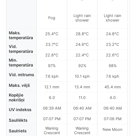
Light rain
Light rain
L
Fog
shower
shower
Maks.
25.4°C
28.8°C
24.8°C
temperatūra
23.7°C
24.6°C
23.2°C
Vid.
temperatūra
22.8°C
22.4°C
22.6°C
Min.
temperatūra
97%
92%
98%
Vid. mitrums
7.6 kph
10.1 kph
7.6 kph
Maks. vējš
12.1 mm
13.4 mm
45.4 mm
Kopējie
6.0
11.0
4.0
nokrišņi
06:39 AM
06:40 AM
06:40 AM
0
UV indekss
07:07 PM
07:07 PM
07:06 PM
Saullēkts
Waning
Waning
New Moon
N
Saulriets
Crescent
Crescent