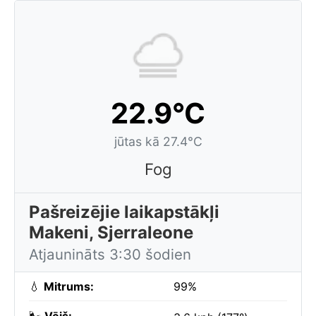
22.9°C
jūtas kā 27.4°C
Fog
Pašreizējie laikapstākļi
Makeni, Sjerraleone
Atjaunināts 3:30 šodien
💧
Mitrums:
99%