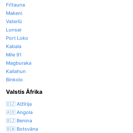
Frītauna
Makeni
Vaterlū
Lunsar
Port Loko
Kabala
Mile 91
Magburaka
Kailahun
Binkolo
Valstis Āfrika
🇩🇿 Alžīrija
🇦🇴 Angola
🇧🇯 Benina
🇧🇼 Botsvāna