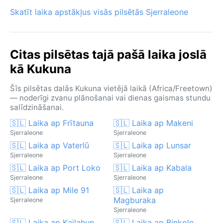
Skatīt laika apstākļus visās pilsētās Sjerraleone
Citas pilsētas tajā pašā laika joslā
kā Kukuna
Šīs pilsētas dalās Kukuna vietējā laikā (Africa/Freetown)
— noderīgi zvanu plānošanai vai dienas gaismas stundu
salīdzināšanai.
🇸🇱 Laika ap Frītauna
🇸🇱 Laika ap Makeni
Sjerraleone
Sjerraleone
🇸🇱 Laika ap Vaterlū
🇸🇱 Laika ap Lunsar
Sjerraleone
Sjerraleone
🇸🇱 Laika ap Port Loko
🇸🇱 Laika ap Kabala
Sjerraleone
Sjerraleone
🇸🇱 Laika ap Mile 91
🇸🇱 Laika ap
Magburaka
Sjerraleone
Sjerraleone
🇸🇱 Laika ap Kailahun
🇸🇱 Laika ap Binkolo