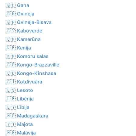
🇬🇭 Gana
🇬🇳 Gvineja
🇬🇼 Gvineja-Bisava
🇨🇻 Kaboverde
🇨🇲 Kamerūna
🇰🇪 Kenija
🇰🇲 Komoru salas
🇨🇬 Kongo-Brazzaville
🇨🇩 Kongo-Kinshasa
🇨🇮 Kotdivuāra
🇱🇸 Lesoto
🇱🇷 Libērija
🇱🇾 Lībija
🇲🇬 Madagaskara
🇾🇹 Majota
🇲🇼 Malāvija