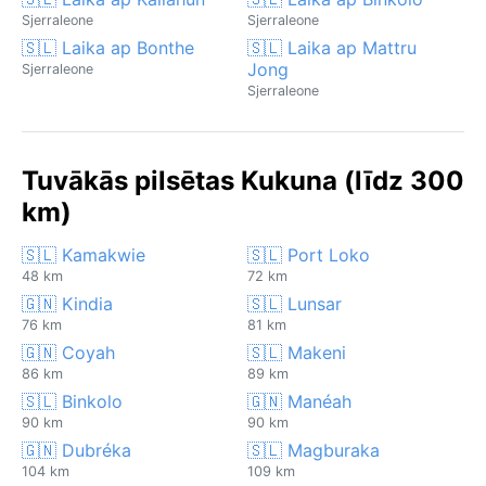
Sjerraleone
Sjerraleone
🇸🇱 Laika ap Bonthe
🇸🇱 Laika ap Mattru
Jong
Sjerraleone
Sjerraleone
Tuvākās pilsētas Kukuna (līdz 300
km)
🇸🇱 Kamakwie
🇸🇱 Port Loko
48 km
72 km
🇬🇳 Kindia
🇸🇱 Lunsar
76 km
81 km
🇬🇳 Coyah
🇸🇱 Makeni
86 km
89 km
🇸🇱 Binkolo
🇬🇳 Manéah
90 km
90 km
🇬🇳 Dubréka
🇸🇱 Magburaka
104 km
109 km