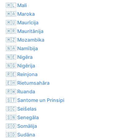
🇲🇱 Mali
🇲🇦 Maroka
🇲🇺 Maurīcija
🇲🇷 Mauritānija
🇲🇿 Mozambika
🇳🇦 Namībija
🇳🇪 Nigēra
🇳🇬 Nigērija
🇷🇪 Reinjona
🇪🇭 Rietumsahāra
🇷🇼 Ruanda
🇸🇹 Santome un Prinsipi
🇸🇨 Seišelas
🇸🇳 Senegāla
🇸🇴 Somālija
🇸🇩 Sudāna