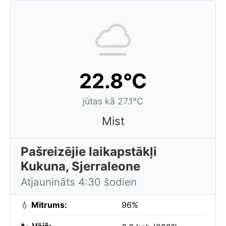
22.8°C
jūtas kā 27.1°C
Mist
Pašreizējie laikapstākļi
Kukuna, Sjerraleone
Atjaunināts 4:30 šodien
💧
Mitrums:
96%