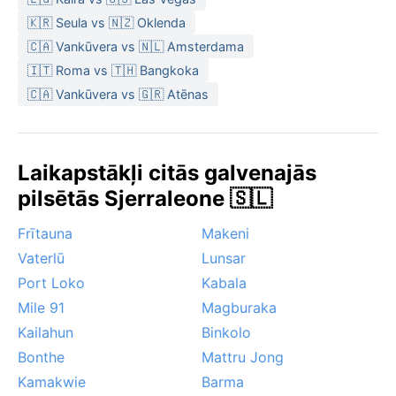
🇰🇷 Seula vs 🇳🇿 Oklenda
🇨🇦 Vankūvera vs 🇳🇱 Amsterdama
🇮🇹 Roma vs 🇹🇭 Bangkoka
🇨🇦 Vankūvera vs 🇬🇷 Atēnas
Laikapstākļi citās galvenajās
pilsētās Sjerraleone 🇸🇱
Frītauna
Makeni
Vaterlū
Lunsar
Port Loko
Kabala
Mile 91
Magburaka
Kailahun
Binkolo
Bonthe
Mattru Jong
Kamakwie
Barma