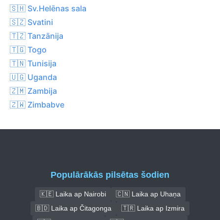
🇸🇭 Sv.Helēnas sala
🇸🇿 Svatini
🇹🇿 Tanzānija
🇹🇬 Togo
🇹🇳 Tunisija
🇺🇬 Uganda
🇿🇲 Zambija
🇿🇼 Zimbabve
Populārākās pilsētas šodien
🇰🇪 Laika ap Nairobi
🇨🇳 Laika ap Uhaņa
🇧🇩 Laika ap Čitagonga
🇹🇷 Laika ap Izmira