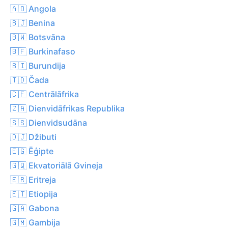
🇦🇴 Angola
🇧🇯 Benina
🇧🇼 Botsvāna
🇧🇫 Burkinafaso
🇧🇮 Burundija
🇹🇩 Čada
🇨🇫 Centrālāfrika
🇿🇦 Dienvidāfrikas Republika
🇸🇸 Dienvidsudāna
🇩🇯 Džibuti
🇪🇬 Ēģipte
🇬🇶 Ekvatoriālā Gvineja
🇪🇷 Eritreja
🇪🇹 Etiopija
🇬🇦 Gabona
🇬🇲 Gambija