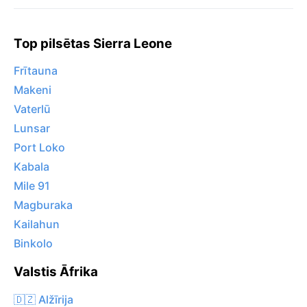
Top pilsētas Sierra Leone
Frītauna
Makeni
Vaterlū
Lunsar
Port Loko
Kabala
Mile 91
Magburaka
Kailahun
Binkolo
Valstis Āfrika
🇩🇿 Alžīrija