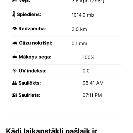
🌬️
Vējš:
3.6 kph (298°)
🌡️
Spiediens:
1014.0 mb
👁️
Redzamība:
2.0 km
🌧️
Gāzu nokrišņi:
0.1 mm
☁️
Mākoņu sega:
100%
☀️
UV indekss:
0.0
🌅
Saullēkts:
06:41 AM
🌇
Saulriets:
07:11 PM
Kādi laikapstākļi pašlaik ir