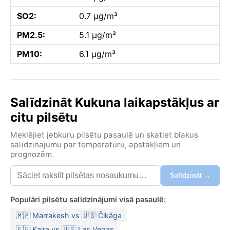
SO2:
0.7 µg/m³
PM2.5:
5.1 µg/m³
PM10:
6.1 µg/m³
Salīdzināt Kukuna laikapstākļus ar
citu pilsētu
Meklējiet jebkuru pilsētu pasaulē un skatiet blakus
salīdzinājumu par temperatūru, apstākļiem un
prognozēm.
Salīdzināt →
Populāri pilsētu salīdzinājumi visā pasaulē:
🇲🇦 Marrakesh vs 🇺🇸 Čikāga
🇪🇬 Kaira vs 🇺🇸 Las Vegas