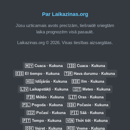
Par Laikazinas.org
Jūsu uzticamais avots precīzām, tiešraidē sniegtām
laika prognozēm visā pasaulē.
Laikazinas.org © 2026. Visas tiesības aizsargātas.
🇲🇾
🇮🇩
Cuaca · Kukuna
Cuaca · Kukuna
🇪🇸
🇹🇷
El tiempo · Kukuna
Hava durumu · Kukuna
🇭🇺
🇪🇪
Időjárás · Kukuna
Ilm · Kukuna
🇱🇻
🇮🇹
Laikapstākļi · Kukuna
Meteo · Kukuna
🇫🇷
🇱🇹
Météo · Kukuna
Oras · Kukuna
🇵🇱
🇸🇰
Pogoda · Kukuna
Počasie · Kukuna
🇨🇿
🇫🇮
Počasí · Kukuna
Sää · Kukuna
🇵🇹
🇻🇳
Tempo · Kukuna
Thời tiết · Kukuna
🇩🇰
🇷🇸
Vejret · Kukuna
Vreme · Kukuna