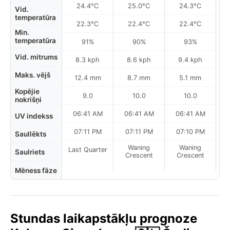
24.4°C
25.0°C
24.3°C
Vid.
temperatūra
22.3°C
22.4°C
22.4°C
Min.
temperatūra
91%
90%
93%
Vid. mitrums
8.3 kph
8.6 kph
9.4 kph
Maks. vējš
12.4 mm
8.7 mm
5.1 mm
Kopējie
9.0
10.0
10.0
nokrišņi
06:41 AM
06:41 AM
06:41 AM
UV indekss
07:11 PM
07:11 PM
07:10 PM
Saullēkts
Waning
Waning
Last Quarter
Saulriets
Crescent
Crescent
Mēness fāze
Stundas laikapstākļu prognoze