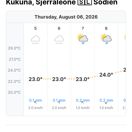
Kukuna, Sjerraleone 🇸🇱 Šodien
Thursday, August 06, 2026
5
6
7
8
9
29.0°C
27.0°C
25.
24.0°C
24.0°
23.0°
23.0°
23.0°
22.0°C
20.0°C
0.1 mm
0.1 mm
0.2 mm
0.2 mm
0.1 
↑
↑
↑
↑
2.0 km/h
2.0 km/h
1.0 km/h
1.0 km/h
2.0 k