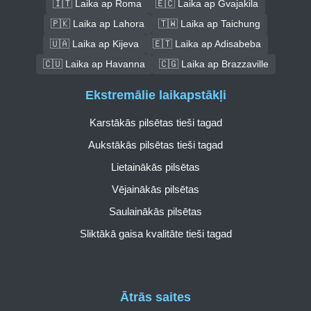
🇮🇹 Laika ap Roma
🇪🇨 Laika ap Gvajakila
🇵🇰 Laika ap Lahora
🇹🇼 Laika ap Taichung
🇺🇦 Laika ap Kijeva
🇪🇹 Laika ap Adisabeba
🇨🇺 Laika ap Havanna
🇨🇬 Laika ap Brazzaville
Ekstremālie laikapstākļi
Karstākās pilsētas tieši tagad
Aukstākās pilsētas tieši tagad
Lietainākās pilsētas
Vējainākās pilsētas
Saulainākās pilsētas
Sliktākā gaisa kvalitāte tieši tagad
Ātrās saites