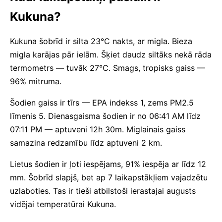
Kukuna?
Kukuna šobrīd ir silta 23°C nakts, ar migla. Bieza
migla karājas pār ielām. Šķiet daudz siltāks nekā rāda
termometrs — tuvāk 27°C. Smags, tropisks gaiss —
96% mitruma.
Šodien gaiss ir tīrs — EPA indekss 1, zems PM2.5
līmenis 5. Dienasgaisma šodien ir no 06:41 AM līdz
07:11 PM — aptuveni 12h 30m. Miglainais gaiss
samazina redzamību līdz aptuveni 2 km.
Lietus šodien ir ļoti iespējams, 91% iespēja ar līdz 12
mm. Šobrīd slapjš, bet ap 7 laikapstākļiem vajadzētu
uzlaboties. Tas ir tieši atbilstoši ierastajai augusts
vidējai temperatūrai Kukuna.