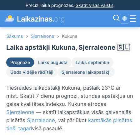
Precīzi laika prognozes
.
Skatīt visas valstis
.
☰
Laikazinas.
org
🌐
Sākums
>
Sjerraleone
>
Kukuna
Laika apstākļi Kukuna, Sjerraleone 🇸🇱
Prognoze
Laiks augustā
Laiks septembrī
Gada vidējie rādītāji
Sjerraleone laikapstākļi
Tiešraides laikapstākļi Kukuna, pašlaik 23°C ar
mist. Skatīt 7 dienu prognozi, stundas apstākļus un
gaisa kvalitātes indeksu. Kukuna atrodas
Sjerraleone
— skatīt laikapstākļus visās galvenajās
pilsētās
Sjerraleone
, vai pārlūkot
karstākās pilsētas
tieši tagad
visā pasaulē.