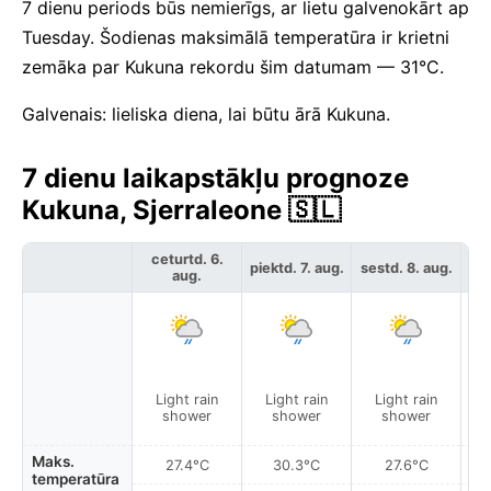
7 dienu periods būs nemierīgs, ar lietu galvenokārt ap
Tuesday. Šodienas maksimālā temperatūra ir krietni
zemāka par Kukuna rekordu šim datumam — 31°C.
Galvenais: lieliska diena, lai būtu ārā Kukuna.
7 dienu laikapstākļu prognoze
Kukuna, Sjerraleone 🇸🇱
ceturtd. 6.
piektd. 7. aug.
sestd. 8. aug.
svē
aug.
Light rain
Light rain
Light rain
shower
shower
shower
Maks.
27.4°C
30.3°C
27.6°C
temperatūra