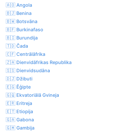
🇦🇴 Angola
🇧🇯 Benina
🇧🇼 Botsvāna
🇧🇫 Burkinafaso
🇧🇮 Burundija
🇹🇩 Čada
🇨🇫 Centrālāfrika
🇿🇦 Dienvidāfrikas Republika
🇸🇸 Dienvidsudāna
🇩🇯 Džibuti
🇪🇬 Ēģipte
🇬🇶 Ekvatoriālā Gvineja
🇪🇷 Eritreja
🇪🇹 Etiopija
🇬🇦 Gabona
🇬🇲 Gambija