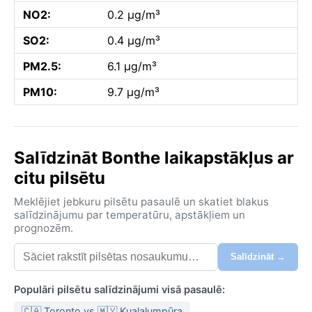
NO2:
0.2 µg/m³
SO2:
0.4 µg/m³
PM2.5:
6.1 µg/m³
PM10:
9.7 µg/m³
Salīdzināt Bonthe laikapstākļus ar
citu pilsētu
Meklējiet jebkuru pilsētu pasaulē un skatiet blakus
salīdzinājumu par temperatūru, apstākļiem un
prognozēm.
Salīdzināt →
Populāri pilsētu salīdzinājumi visā pasaulē:
🇨🇦 Toronto vs 🇲🇾 Kualalumpūra