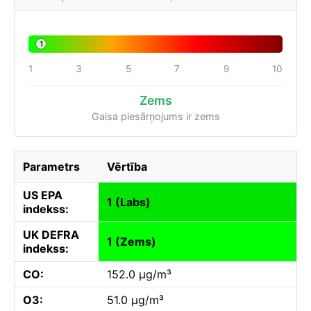
1
1
3
5
7
9
10
Zems
Gaisa piesārņojums ir zems
Parametrs
Vērtība
US EPA
1 (Labs)
indekss:
UK DEFRA
1 (Zems)
indekss:
CO:
152.0 µg/m³
O3:
51.0 µg/m³