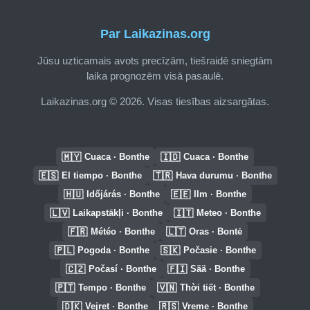
Par Laikazinas.org
Jūsu uzticamais avots precīzām, tiešraidē sniegtām
laika prognozēm visā pasaulē.
Laikazinas.org © 2026. Visas tiesības aizsargātas.
🇲🇾
🇮🇩
Cuaca · Bonthe
Cuaca · Bonthe
🇪🇸
🇹🇷
El tiempo · Bonthe
Hava durumu · Bonthe
🇭🇺
🇪🇪
Időjárás · Bonthe
Ilm · Bonthe
🇱🇻
🇮🇹
Laikapstākļi · Bonthe
Meteo · Bonthe
🇫🇷
🇱🇹
Météo · Bonthe
Oras · Bontė
🇵🇱
🇸🇰
Pogoda · Bonthe
Počasie · Bonthe
🇨🇿
🇫🇮
Počasí · Bonthe
Sää · Bonthe
🇵🇹
🇻🇳
Tempo · Bonthe
Thời tiết · Bonthe
🇩🇰
🇷🇸
Vejret · Bonthe
Vreme · Bonthe