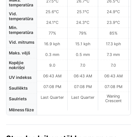
Maks.
27.5°C
26.7°C
26.5°C
temperatūra
25.6°C
25.1°C
24.9°C
Vid.
temperatūra
24.1°C
24.3°C
23.9°C
Min.
temperatūra
77%
79%
85%
Vid. mitrums
16.9 kph
15.1 kph
17.3 kph
Maks. vējš
0.3 mm
0.5 mm
7.3 mm
Kopējie
9.0
7.0
7.0
nokrišņi
06:43 AM
06:43 AM
06:43 AM
0
UV indekss
07:08 PM
07:08 PM
07:08 PM
Saullēkts
Waning
Last Quarter
Last Quarter
Saulriets
Crescent
Mēness fāze