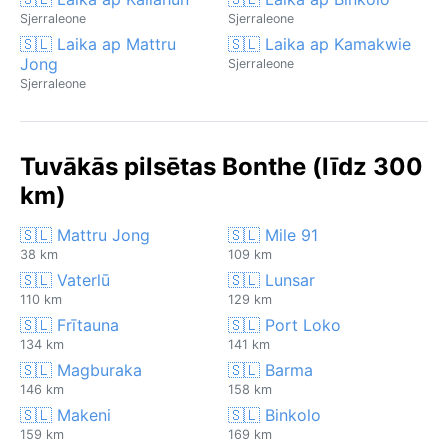
Sjerraleone
Sjerraleone
🇸🇱 Laika ap Mattru
🇸🇱 Laika ap Kamakwie
Jong
Sjerraleone
Sjerraleone
Tuvākās pilsētas Bonthe (līdz 300
km)
🇸🇱 Mattru Jong
🇸🇱 Mile 91
38 km
109 km
🇸🇱 Vaterlū
🇸🇱 Lunsar
110 km
129 km
🇸🇱 Frītauna
🇸🇱 Port Loko
134 km
141 km
🇸🇱 Magburaka
🇸🇱 Barma
146 km
158 km
🇸🇱 Makeni
🇸🇱 Binkolo
159 km
169 km