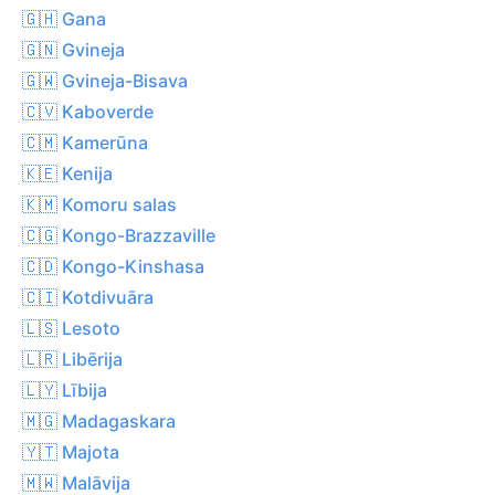
🇬🇭 Gana
🇬🇳 Gvineja
🇬🇼 Gvineja-Bisava
🇨🇻 Kaboverde
🇨🇲 Kamerūna
🇰🇪 Kenija
🇰🇲 Komoru salas
🇨🇬 Kongo-Brazzaville
🇨🇩 Kongo-Kinshasa
🇨🇮 Kotdivuāra
🇱🇸 Lesoto
🇱🇷 Libērija
🇱🇾 Lībija
🇲🇬 Madagaskara
🇾🇹 Majota
🇲🇼 Malāvija