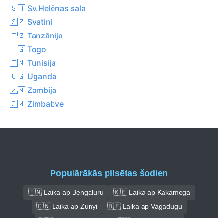
🇸🇭 Sv.Helēnas sala
🇸🇿 Svatini
🇹🇿 Tanzānija
🇹🇬 Togo
🇹🇳 Tunisija
🇺🇬 Uganda
🇿🇲 Zambija
🇿🇼 Zimbabve
Populārākās pilsētas šodien
🇮🇳 Laika ap Bengaluru
🇰🇪 Laika ap Kakamega
🇨🇳 Laika ap Zunyi
🇧🇫 Laika ap Vagadugu