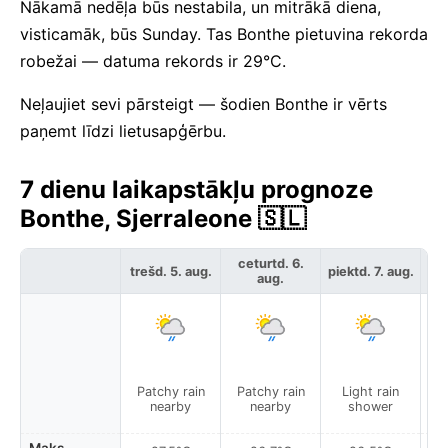
Nākamā nedēļa būs nestabila, un mitrākā diena,
visticamāk, būs Sunday. Tas Bonthe pietuvina rekorda
robežai — datuma rekords ir 29°C.
Neļaujiet sevi pārsteigt — šodien Bonthe ir vērts
paņemt līdzi lietusapģērbu.
7 dienu laikapstākļu prognoze
Bonthe, Sjerraleone 🇸🇱
ceturtd. 6.
trešd. 5. aug.
piektd. 7. aug.
ses
aug.
Patchy rain
Patchy rain
Light rain
L
nearby
nearby
shower