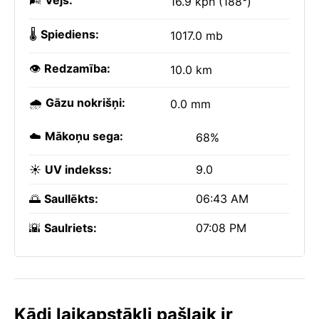
🌬️
Vējš:
16.9 kph (188°)
🌡️
Spiediens:
1017.0 mb
👁️
Redzamība:
10.0 km
🌧️
Gāzu nokrišņi:
0.0 mm
☁️
Mākoņu sega:
68%
☀️
UV indekss:
9.0
🌅
Saullēkts:
06:43 AM
🌇
Saulriets:
07:08 PM
Kādi laikapstākļi pašlaik ir