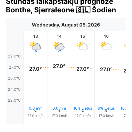
Stundas laikapstākļu prognoze
Bonthe, Sjerraleone 🇸🇱 Šodien
Wednesday, August 05, 2026
13
14
15
16
17
29.0°C
27.0°
27.0°C
27.0°
27.0°
27.0°
27.
26.0°C
24.0°C
22.0°C
0.0 mm
0.0 mm
10% Lietus
9% Lietus
10% Li
↑
↑
↑
↑
17.0 km/h
17.0 km/h
17.0 km/h
17.0 km/h
17.0 