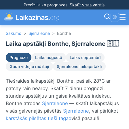
Precīzi laika prognozes
.
Skatīt visas valstis
.
☰
Laikazinas.
org
🌐
Sākums
>
Sjerraleone
>
Bonthe
Laika apstākļi Bonthe, Sjerraleone 🇸🇱
Prognoze
Laiks augustā
Laiks septembrī
Gada vidējie rādītāji
Sjerraleone laikapstākļi
Tiešraides laikapstākļi Bonthe, pašlaik 28°C ar
patchy rain nearby. Skatīt 7 dienu prognozi,
stundas apstākļus un gaisa kvalitātes indeksu.
Bonthe atrodas
Sjerraleone
— skatīt laikapstākļus
visās galvenajās pilsētās
Sjerraleone
, vai pārlūkot
karstākās pilsētas tieši tagad
visā pasaulē.