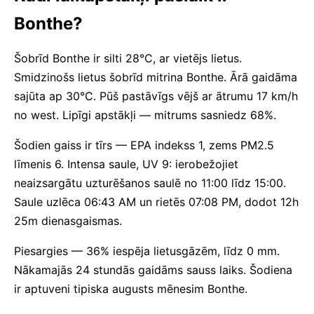
Bonthe?
Šobrīd Bonthe ir silti 28°C, ar vietējs lietus.
Smidzinošs lietus šobrīd mitrina Bonthe. Ārā gaidāma
sajūta ap 30°C. Pūš pastāvīgs vējš ar ātrumu 17 km/h
no west. Lipīgi apstākļi — mitrums sasniedz 68%.
Šodien gaiss ir tīrs — EPA indekss 1, zems PM2.5
līmenis 6. Intensa saule, UV 9: ierobežojiet
neaizsargātu uzturēšanos saulē no 11:00 līdz 15:00.
Saule uzlēca 06:43 AM un rietēs 07:08 PM, dodot 12h
25m dienasgaismas.
Piesargies — 36% iespēja lietusgāzēm, līdz 0 mm.
Nākamajās 24 stundās gaidāms sauss laiks. Šodiena
ir aptuveni tipiska augusts mēnesim Bonthe.