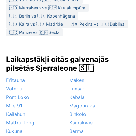
🇲🇦 Marrakesh vs 🇲🇾 Kualalumpūra
🇩🇪 Berlin vs 🇩🇰 Kopenhāgena
🇪🇬 Kaira vs 🇪🇸 Madride
🇨🇳 Pekina vs 🇮🇪 Dublina
🇫🇷 Parīze vs 🇰🇷 Seula
Laikapstākļi citās galvenajās
pilsētās Sjerraleone 🇸🇱
Frītauna
Makeni
Vaterlū
Lunsar
Port Loko
Kabala
Mile 91
Magburaka
Kailahun
Binkolo
Mattru Jong
Kamakwie
Kukuna
Barma