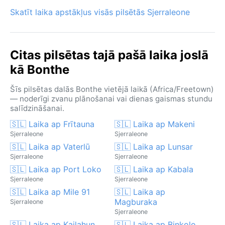
Skatīt laika apstākļus visās pilsētās Sjerraleone
Citas pilsētas tajā pašā laika joslā
kā Bonthe
Šīs pilsētas dalās Bonthe vietējā laikā (Africa/Freetown)
— noderīgi zvanu plānošanai vai dienas gaismas stundu
salīdzināšanai.
🇸🇱 Laika ap Frītauna
🇸🇱 Laika ap Makeni
Sjerraleone
Sjerraleone
🇸🇱 Laika ap Vaterlū
🇸🇱 Laika ap Lunsar
Sjerraleone
Sjerraleone
🇸🇱 Laika ap Port Loko
🇸🇱 Laika ap Kabala
Sjerraleone
Sjerraleone
🇸🇱 Laika ap Mile 91
🇸🇱 Laika ap
Magburaka
Sjerraleone
Sjerraleone
🇸🇱 Laika ap Kailahun
🇸🇱 Laika ap Binkolo