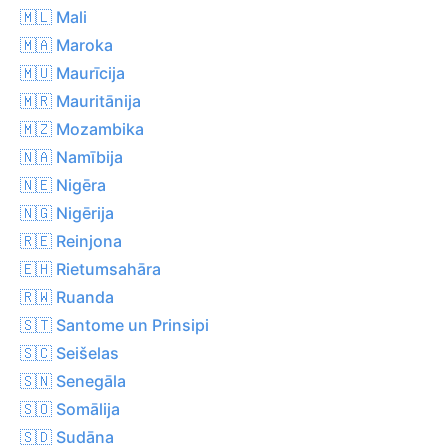
🇲🇱 Mali
🇲🇦 Maroka
🇲🇺 Maurīcija
🇲🇷 Mauritānija
🇲🇿 Mozambika
🇳🇦 Namībija
🇳🇪 Nigēra
🇳🇬 Nigērija
🇷🇪 Reinjona
🇪🇭 Rietumsahāra
🇷🇼 Ruanda
🇸🇹 Santome un Prinsipi
🇸🇨 Seišelas
🇸🇳 Senegāla
🇸🇴 Somālija
🇸🇩 Sudāna