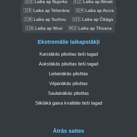
🇺🇸 Laika ap Ņujorka
🇰🇿 Laika ap Almati
🇮🇷 Laika ap Teherāna
🇬🇭 Laika ap Accra
🇨🇳 Laika ap Suzhou
🇺🇸 Laika ap Čikāga
🇨🇳 Laika ap Wuxi
🇲🇽 Laika ap Tihuana
Ekstremālie laikapstākļi
Karstākās pilsētas tieši tagad
Aukstākās pilsētas tieši tagad
Lietainākās pilsētas
Vējainākās pilsētas
Saulainākās pilsētas
Sliktākā gaisa kvalitāte tieši tagad
Ātrās saites