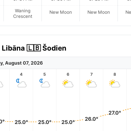
Waning
New Moon
New Moon
N
Crescent
 Libāna 🇱🇧 Šodien
ay, August 07, 2026
4
5
6
7
8
27.0°
26.0°
0°
25.0°
25.0°
25.0°