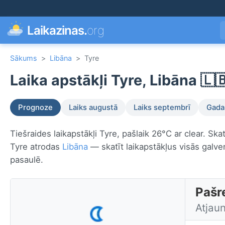
Laikazinas.
org
Sākums
>
Libāna
>
Tyre
Laika apstākļi Tyre, Libāna 🇱
Prognoze
Laiks augustā
Laiks septembrī
Gada 
Tiešraides laikapstākļi Tyre, pašlaik 26°C ar clear. Sk
Tyre atrodas
Libāna
— skatīt laikapstākļus visās galve
pasaulē.
Pašre
Atjau