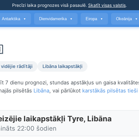
Precīzi laika prognozes
visā pasaulē
.
Skatīt visas valstis
.
Antarktika
Dienvidamerika
Eiropa
Okeānija
▼
▼
▼
▼

vidējie rādītāji
Libāna laikapstākļi
atīt 7 dienu prognozi, stundas apstākļus un gaisa kvalitāt
najās pilsētās
Libāna
, vai pārlūkot
karstākās pilsētas tieši
izējie laikapstākļi Tyre, Libāna
nināts 22:00 šodien