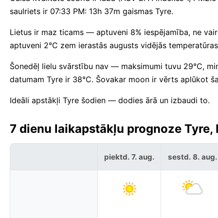
saulriets ir 07:33 PM: 13h 37m gaismas Tyre.
Lietus ir maz ticams — aptuveni 8% iespējamība, ne vai
aptuveni 2°C zem ierastās augusts vidējās temperatūras
Šonedēļ lielu svārstību nav — maksimumi tuvu 29°C, mi
datumam Tyre ir 38°C. Šovakar moon ir vērts aplūkot ša
Ideāli apstākļi Tyre šodien — dodies ārā un izbaudi to.
7 dienu laikapstākļu prognoze Tyre, 
piektd. 7. aug.
sestd. 8. aug.