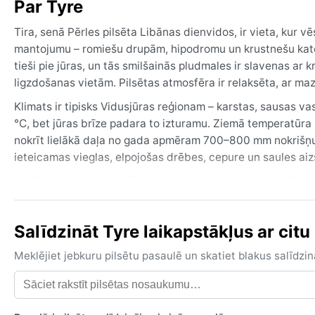
Par Tyre
Tira, senā Pērles pilsēta Libānas dienvidos, ir vieta, kur v
mantojumu – romiešu drupām, hipodromu un krustnešu kate
tieši pie jūras, un tās smilšainās pludmales ir slavenas ar
ligzdošanas vietām. Pilsētas atmosfēra ir relaksēta, ar ma
Klimats ir tipisks Vidusjūras reģionam – karstas, sausas 
°C, bet jūras brīze padara to izturamu. Ziemā temperatūra 
nokrīt lielākā daļa no gada apmēram 700–800 mm nokrišņu.
ieteicamas vieglas, elpojošas drēbes, cepure un saules ai
Labākais laiks apmeklējumam ir pavasaris (marts–maijs) u
nokrišņi ir retāki. Vasara var būt pārāk karsta, bet ziemas 
(vējš no dienvidiem), kas dažkārt atnes smiltis un paaugst
Salīdzināt Tyre laikapstākļus ar citu
ziemā balti. Kopumā Tira ir burvīga vieta, kur vēsturiskās 
Meklējiet jebkuru pilsētu pasaulē un skatiet blakus salīd