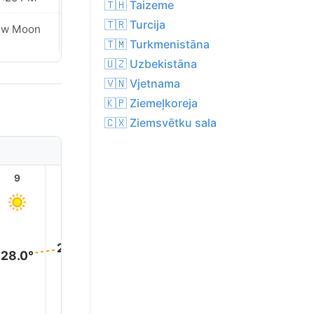
🇹🇭 Taizeme
🇹🇷 Turcija
ew Moon
New Moon
🇹🇲 Turkmenistāna
🇺🇿 Uzbekistāna
🇻🇳 Vjetnama
🇰🇵 Ziemeļkoreja
🇨🇽 Ziemsvētku sala
9
10
11
12
13
14
29.0°
29.0°
29.0°
28.0°
28.0°
28.0°