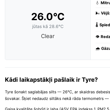
💧
Mitr
26.0°C
🌬️
Vējš
🌡️
Spied
jūtas kā 28.6°C
Clear
👁️
Redz
🌧️
Gāzu
Kādi laikapstākļi pašlaik ir Tyre?
Tyre šonakt saglabājas silts — 26°C, ar skaidras debesis
šovakar. Šķiet nedaudz siltāks nekā rāda termometrs — 
Gaisa kvalitāte šobrīd ir laba (ASV EPA indekss 1, PM2.5 