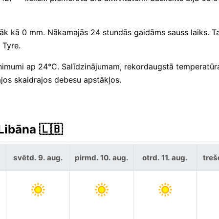
rāk kā 0 mm. Nākamajās 24 stundās gaidāms sauss laiks. Ta
 Tyre.
nimumi ap 24°C. Salīdzinājumam, rekordaugstā temperatūr
jos skaidrajos debesu apstākļos.
Libāna 🇱🇧
svētd. 9. aug.
pirmd. 10. aug.
otrd. 11. aug.
treš