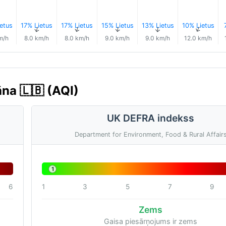
etus
17% Lietus
17% Lietus
15% Lietus
13% Lietus
10% Lietus
↑
↑
↑
↑
↑
↑
m/h
8.0 km/h
8.0 km/h
9.0 km/h
9.0 km/h
12.0 km/h
āna 🇱🇧 (AQI)
UK DEFRA indekss
Department for Environment, Food & Rural Affair
1
6
1
3
5
7
9
Zems
Gaisa piesārņojums ir zems