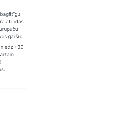
r bagātīgu
ra atrodas
uņurupuču
ves garšu.
rsniedz +30
martam
ā
bs.
ma un
rā šaml
s kalni