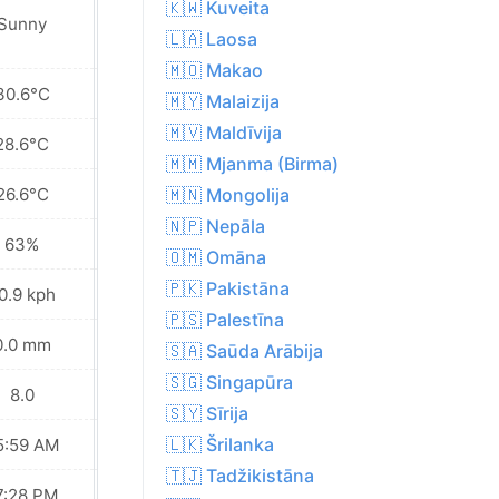
🇰🇼 Kuveita
Sunny
Sunny
🇱🇦 Laosa
🇲🇴 Makao
30.6°C
30.1°C
🇲🇾 Malaizija
🇲🇻 Maldīvija
28.6°C
28.3°C
🇲🇲 Mjanma (Birma)
26.6°C
26.3°C
🇲🇳 Mongolija
🇳🇵 Nepāla
63%
62%
🇴🇲 Omāna
🇵🇰 Pakistāna
0.9 kph
13.0 kph
🇵🇸 Palestīna
0.0 mm
0.0 mm
🇸🇦 Saūda Arābija
🇸🇬 Singapūra
8.0
8.0
🇸🇾 Sīrija
🇱🇰 Šrilanka
5:59 AM
06:00 AM
🇹🇯 Tadžikistāna
7:28 PM
07:27 PM