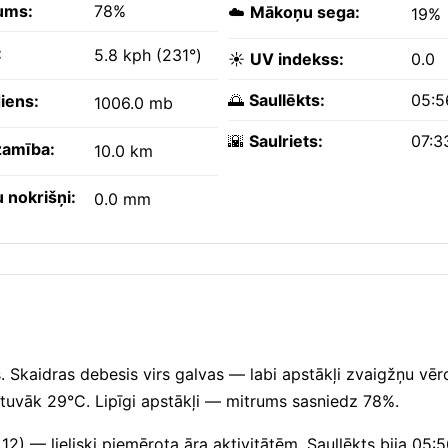
ums:
78%
☁️
Mākoņu sega:
19%
:
5.8 kph (231°)
☀️
UV indekss:
0.0
🌅
Saullēkts:
05:5
iens:
1006.0 mb
🌇
Saulriets:
07:3
amība:
10.0 km
 nokrišņi:
0.0 mm
. Skaidras debesis virs galvas — labi apstākļi zvaigžņu vēr
tuvāk 29°C. Lipīgi apstākļi — mitrums sasniedz 78%.
12) — lieliski piemērota āra aktivitātēm. Saullēkts bija 05: