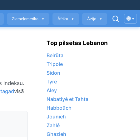
🌐
Ziemeļamerika
Āfrika
Āzija
▾
▼
▼
▼
Top pilsētas Lebanon
Beirūta
Tripole
Sidon
Tyre
es indeksu.
Aley
 tagad
visā
Nabatîyé et Tahta
Habboûch
Jounieh
Zahlé
Ghazieh