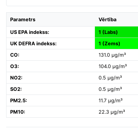
Parametrs
Vērtība
US EPA indekss:
1 (Labs)
UK DEFRA indekss:
1 (Zems)
CO:
131.0 µg/m³
O3:
104.0 µg/m³
NO2:
0.5 µg/m³
SO2:
0.5 µg/m³
PM2.5:
11.7 µg/m³
PM10:
22.3 µg/m³