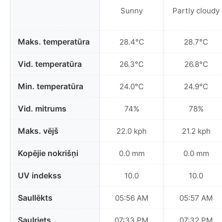
Sunny
Partly cloudy
Maks. temperatūra
28.4°C
28.7°C
Vid. temperatūra
26.3°C
26.8°C
Min. temperatūra
24.0°C
24.9°C
Vid. mitrums
74%
78%
Maks. vējš
22.0 kph
21.2 kph
Kopējie nokrišņi
0.0 mm
0.0 mm
UV indekss
10.0
10.0
Saullēkts
05:56 AM
05:57 AM
Saulriets
07:33 PM
07:32 PM