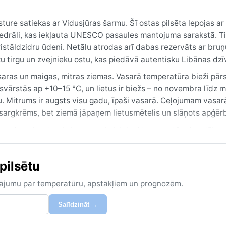
ēsture satiekas ar Vidusjūras šarmu. Šī ostas pilsēta lepojas a
drāli, kas iekļauta UNESCO pasaules mantojuma sarakstā. Ti
 kristāldzidru ūdeni. Netālu atrodas arī dabas rezervāts ar br
zu tirgu un zvejnieku ostu, kas piedāvā autentisku Libānas dzī
vasaras un maigas, mitras ziemas. Vasarā temperatūra bieži pā
svārstās ap +10–15 °C, un lietus ir biežs – no novembra līdz 
 Mitrums ir augsts visu gadu, īpaši vasarā. Ceļojumam vasar
zsargkrēms, bet ziemā jāpaņem lietusmētelis un slāņots apģēr
n rudens (septembris–novembris), kad temperatūra ir patīka
lietusgāzes dažkārt izraisa plūdus. Īpašs fenomens ir siltā, mit
ina temperatūru. Sniegs ir retums, bet tālumā redzamie Libāna
 pilsētu
drupas un jūras ainavas veido unikālu ceļojuma pieredzi.
zinājumu par temperatūru, apstākļiem un prognozēm.
Salīdzināt →