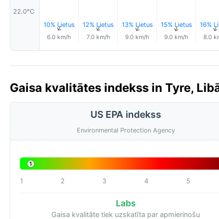
22.0°C
10% Lietus
12% Lietus
13% Lietus
15% Lietus
16% Li
↑
↑
↑
↑
6.0 km/h
7.0 km/h
9.0 km/h
9.0 km/h
8.0 k
Gaisa kvalitātes indekss in Tyre, Lib
US EPA indekss
Environmental Protection Agency
1
1
2
3
4
5
Labs
Gaisa kvalitāte tiek uzskatīta par apmierinošu