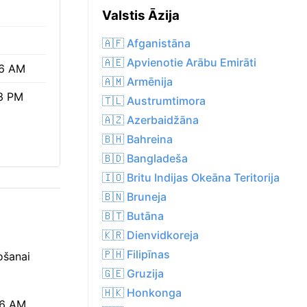
Valstis Āzija
🇦🇫 Afganistāna
🇦🇪 Apvienotie Arābu Emirāti
6 AM
🇦🇲 Armēnija
3 PM
🇹🇱 Austrumtimora
🇦🇿 Azerbaidžāna
🇧🇭 Bahreina
🇧🇩 Bangladeša
🇮🇴 Britu Indijas Okeāna Teritorija
🇧🇳 Bruneja
🇧🇹 Butāna
🇰🇷 Dienvidkoreja
🇵🇭 Filipīnas
ošanai
🇬🇪 Gruzija
🇭🇰 Honkonga
56 AM,