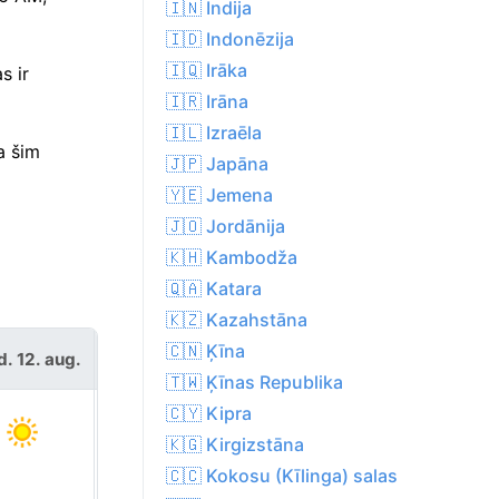
🇮🇳 Indija
🇮🇩 Indonēzija
🇮🇶 Irāka
s ir
🇮🇷 Irāna
🇮🇱 Izraēla
a šim
🇯🇵 Japāna
🇾🇪 Jemena
🇯🇴 Jordānija
🇰🇭 Kambodža
🇶🇦 Katara
🇰🇿 Kazahstāna
ceturtd. 13.
🇨🇳 Ķīna
d. 12. aug.
aug.
🇹🇼 Ķīnas Republika
🇨🇾 Kipra
🇰🇬 Kirgizstāna
🇨🇨 Kokosu (Kīlinga) salas