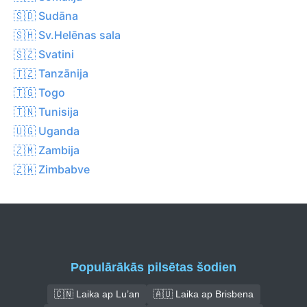
🇸🇩 Sudāna
🇸🇭 Sv.Helēnas sala
🇸🇿 Svatini
🇹🇿 Tanzānija
🇹🇬 Togo
🇹🇳 Tunisija
🇺🇬 Uganda
🇿🇲 Zambija
🇿🇼 Zimbabve
Populārākās pilsētas šodien
🇨🇳 Laika ap Lu’an
🇦🇺 Laika ap Brisbena