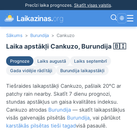
Precīzi laika prognozes
.
Skatīt visas valstis
.
☰
Laikazinas.
org
🌐
Sākums
>
Burundija
>
Cankuzo
Laika apstākļi Cankuzo, Burundija 🇧🇮
Prognoze
Laiks augustā
Laiks septembrī
Gada vidējie rādītāji
Burundija laikapstākļi
Tiešraides laikapstākļi Cankuzo, pašlaik 20°C ar
patchy rain nearby. Skatīt 7 dienu prognozi,
stundas apstākļus un gaisa kvalitātes indeksu.
Cankuzo atrodas
Burundija
— skatīt laikapstākļus
visās galvenajās pilsētās
Burundija
, vai pārlūkot
karstākās pilsētas tieši tagad
visā pasaulē.