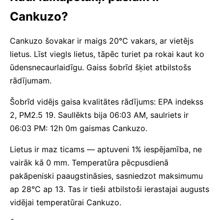
Cankuzo?
Cankuzo šovakar ir maigs 20°C vakars, ar vietējs
lietus. Līst viegls lietus, tāpēc turiet pa rokai kaut ko
ūdensnecaurlaidīgu. Gaiss šobrīd šķiet atbilstošs
rādījumam.
Šobrīd vidējs gaisa kvalitātes rādījums: EPA indekss
2, PM2.5 19. Saullēkts bija 06:03 AM, saulriets ir
06:03 PM: 12h 0m gaismas Cankuzo.
Lietus ir maz ticams — aptuveni 1% iespējamība, ne
vairāk kā 0 mm. Temperatūra pēcpusdienā
pakāpeniski paaugstināsies, sasniedzot maksimumu
ap 28°C ap 13. Tas ir tieši atbilstoši ierastajai augusts
vidējai temperatūrai Cankuzo.