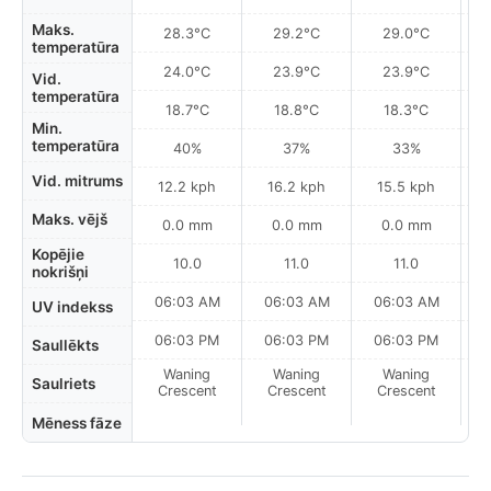
Maks.
28.3°C
29.2°C
29.0°C
temperatūra
24.0°C
23.9°C
23.9°C
Vid.
temperatūra
18.7°C
18.8°C
18.3°C
Min.
temperatūra
40%
37%
33%
Vid. mitrums
12.2 kph
16.2 kph
15.5 kph
Maks. vējš
0.0 mm
0.0 mm
0.0 mm
Kopējie
10.0
11.0
11.0
nokrišņi
06:03 AM
06:03 AM
06:03 AM
0
UV indekss
06:03 PM
06:03 PM
06:03 PM
Saullēkts
Waning
Waning
Waning
N
Saulriets
Crescent
Crescent
Crescent
Mēness fāze