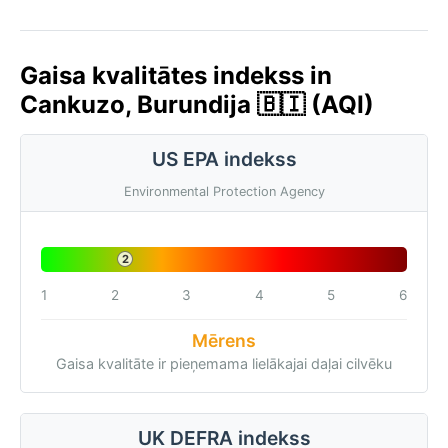
Gaisa kvalitātes indekss in
Cankuzo, Burundija 🇧🇮 (AQI)
US EPA indekss
Environmental Protection Agency
2
1
2
3
4
5
6
Mērens
Gaisa kvalitāte ir pieņemama lielākajai daļai cilvēku
UK DEFRA indekss