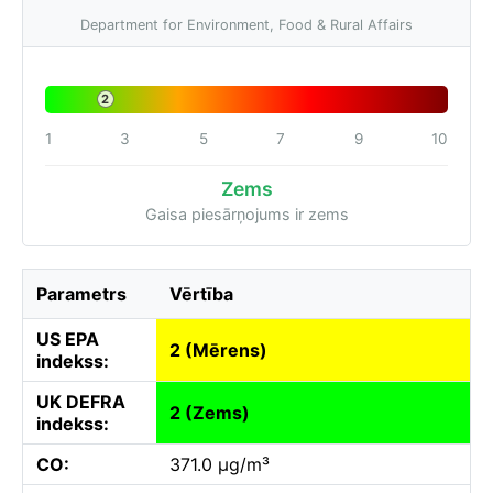
Department for Environment, Food & Rural Affairs
2
1
3
5
7
9
10
Zems
Gaisa piesārņojums ir zems
Parametrs
Vērtība
US EPA
2 (Mērens)
indekss:
UK DEFRA
2 (Zems)
indekss:
CO:
371.0 µg/m³