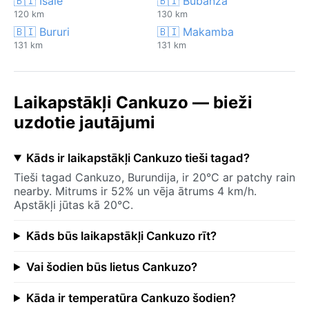
🇧🇮 Isale
🇧🇮 Bubanza
120 km
130 km
🇧🇮 Bururi
🇧🇮 Makamba
131 km
131 km
Laikapstākļi Cankuzo — bieži
uzdotie jautājumi
Kāds ir laikapstākļi Cankuzo tieši tagad?
Tieši tagad Cankuzo, Burundija, ir 20°C ar patchy rain
nearby. Mitrums ir 52% un vēja ātrums 4 km/h.
Apstākļi jūtas kā 20°C.
Kāds būs laikapstākļi Cankuzo rīt?
Vai šodien būs lietus Cankuzo?
Kāda ir temperatūra Cankuzo šodien?