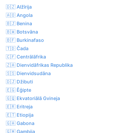
🇩🇿 Alžīrija
🇦🇴 Angola
🇧🇯 Benina
🇧🇼 Botsvāna
🇧🇫 Burkinafaso
🇹🇩 Čada
🇨🇫 Centrālāfrika
🇿🇦 Dienvidāfrikas Republika
🇸🇸 Dienvidsudāna
🇩🇯 Džibuti
🇪🇬 Ēģipte
🇬🇶 Ekvatoriālā Gvineja
🇪🇷 Eritreja
🇪🇹 Etiopija
🇬🇦 Gabona
🇬🇲 Gambija