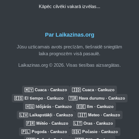
Kāpēc cilvēki vakarā izvēlas...
Par Laikazinas.org
Jūsu uzticamais avots precīzām, tiešraidē sniegtām
laika prognozēm visā pasaulē.
Laikazinas.org © 2026. Visas tiesības aizsargātas.
🇲🇾
🇮🇩
Cuaca · Cankuzo
Cuaca · Cankuzo
🇪🇸
🇹🇷
El tiempo · Cankuzo
Hava durumu · Cankuzo
🇭🇺
🇪🇪
Időjárás · Cankuzo
Ilm · Cankuzo
🇱🇻
🇮🇹
Laikapstākļi · Cankuzo
Meteo · Cankuzo
🇫🇷
🇱🇹
Météo · Cankuzo
Oras · Cankuzo
🇵🇱
🇸🇰
Pogoda · Cankuzo
Počasie · Cankuzo