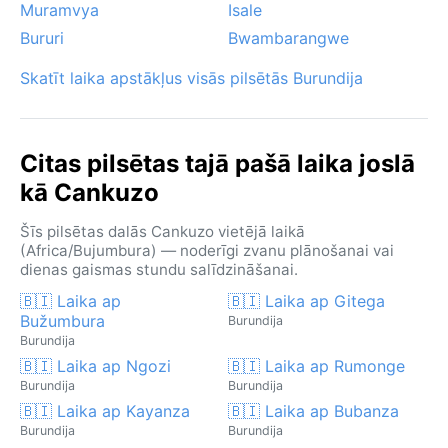
Muramvya
Isale
Bururi
Bwambarangwe
Skatīt laika apstākļus visās pilsētās Burundija
Citas pilsētas tajā pašā laika joslā
kā Cankuzo
Šīs pilsētas dalās Cankuzo vietējā laikā
(Africa/Bujumbura) — noderīgi zvanu plānošanai vai
dienas gaismas stundu salīdzināšanai.
🇧🇮 Laika ap
🇧🇮 Laika ap Gitega
Bužumbura
Burundija
Burundija
🇧🇮 Laika ap Ngozi
🇧🇮 Laika ap Rumonge
Burundija
Burundija
🇧🇮 Laika ap Kayanza
🇧🇮 Laika ap Bubanza
Burundija
Burundija