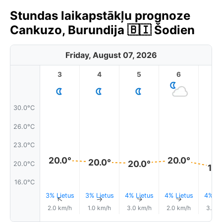
Stundas laikapstākļu prognoze
Cankuzo, Burundija 🇧🇮 Šodien
Friday, August 07, 2026
3
4
5
6
7
30.0°C
26.0°C
23.0°C
20.0°
20.0°
20.0°
20.0°
20.0°C
19.
16.0°C
3% Lietus
3% Lietus
4% Lietus
4% Lietus
4% Li
↑
↑
↑
↑
2.0 km/h
1.0 km/h
3.0 km/h
2.0 km/h
3.0 k