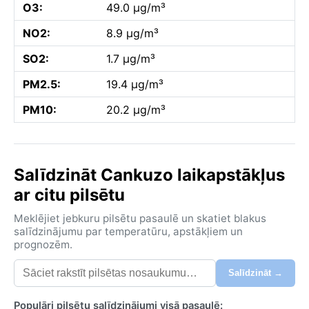
O3:
49.0 µg/m³
NO2:
8.9 µg/m³
SO2:
1.7 µg/m³
PM2.5:
19.4 µg/m³
PM10:
20.2 µg/m³
Salīdzināt Cankuzo laikapstākļus
ar citu pilsētu
Meklējiet jebkuru pilsētu pasaulē un skatiet blakus
salīdzinājumu par temperatūru, apstākļiem un
prognozēm.
Salīdzināt →
Populāri pilsētu salīdzinājumi visā pasaulē: