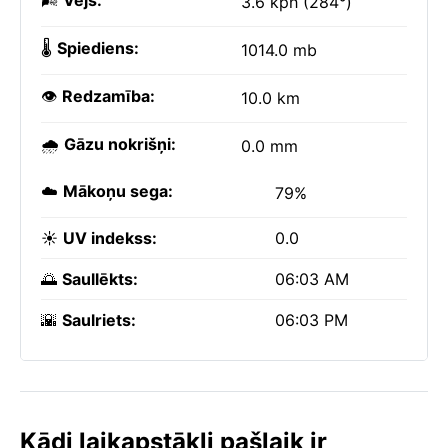
🌬️
Vējš:
3.6 kph (284°)
🌡️
Spiediens:
1014.0 mb
👁️
Redzamība:
10.0 km
🌧️
Gāzu nokrišņi:
0.0 mm
☁️
Mākoņu sega:
79%
☀️
UV indekss:
0.0
🌅
Saullēkts:
06:03 AM
🌇
Saulriets:
06:03 PM
Kādi laikapstākļi pašlaik ir