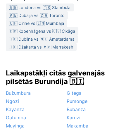
🇬🇧 Londona vs 🇹🇷 Stambula
🇦🇪 Dubaija vs 🇨🇦 Toronto
🇨🇭 Cīrihe vs 🇮🇳 Mumbaja
🇩🇰 Kopenhāgena vs 🇺🇸 Čikāga
🇮🇪 Dublina vs 🇳🇱 Amsterdama
🇮🇩 Džakarta vs 🇲🇦 Marrakesh
Laikapstākļi citās galvenajās
pilsētās Burundija 🇧🇮
Bužumbura
Gitega
Ngozi
Rumonge
Kayanza
Bubanza
Gatumba
Karuzi
Muyinga
Makamba