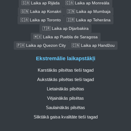
🇸🇦 Laika ap Rijāda
🇨🇦 Laika ap Monreāla
🇬🇳 Laika ap Konakri
🇮🇳 Laika ap Mumbaja
🇨🇦 Laika ap Toronto
🇮🇷 Laika ap Teherāna
🇹🇷 Laika ap Dijarbakira
🇲🇽 Laika ap Puebla de Saragosa
🇵🇭 Laika ap Quezon City
🇨🇳 Laika ap Handžou
Ekstremālie laikapstākļi
Karstākās pilsētas tieši tagad
Aukstākās pilsētas tieši tagad
Lietainākās pilsētas
Vējainākās pilsētas
Saulainākās pilsētas
Sliktākā gaisa kvalitāte tieši tagad