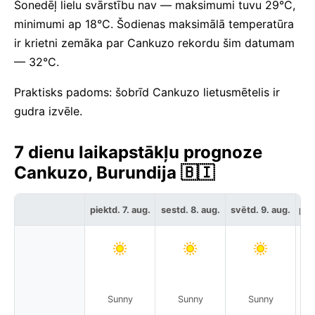
Šonedēļ lielu svārstību nav — maksimumi tuvu 29°C,
minimumi ap 18°C. Šodienas maksimālā temperatūra
ir krietni zemāka par Cankuzo rekordu šim datumam
— 32°C.
Praktisks padoms: šobrīd Cankuzo lietusmētelis ir
gudra izvēle.
7 dienu laikapstākļu prognoze
Cankuzo, Burundija 🇧🇮
piektd. 7. aug.
sestd. 8. aug.
svētd. 9. aug.
pir
Sunny
Sunny
Sunny