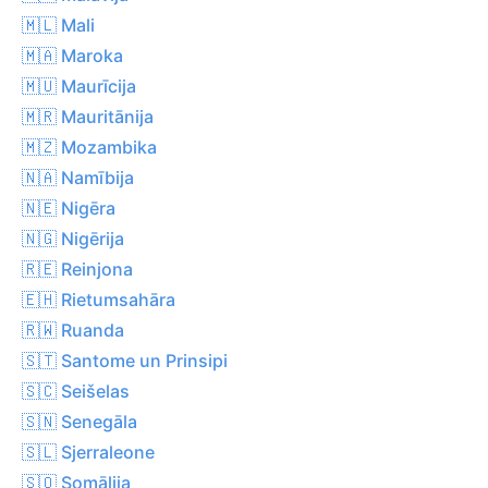
🇲🇱 Mali
🇲🇦 Maroka
🇲🇺 Maurīcija
🇲🇷 Mauritānija
🇲🇿 Mozambika
🇳🇦 Namībija
🇳🇪 Nigēra
🇳🇬 Nigērija
🇷🇪 Reinjona
🇪🇭 Rietumsahāra
🇷🇼 Ruanda
🇸🇹 Santome un Prinsipi
🇸🇨 Seišelas
🇸🇳 Senegāla
🇸🇱 Sjerraleone
🇸🇴 Somālija