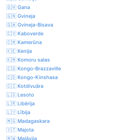
🇬🇭 Gana
🇬🇳 Gvineja
🇬🇼 Gvineja-Bisava
🇨🇻 Kaboverde
🇨🇲 Kamerūna
🇰🇪 Kenija
🇰🇲 Komoru salas
🇨🇬 Kongo-Brazzaville
🇨🇩 Kongo-Kinshasa
🇨🇮 Kotdivuāra
🇱🇸 Lesoto
🇱🇷 Libērija
🇱🇾 Lībija
🇲🇬 Madagaskara
🇾🇹 Majota
🇲🇼 Malāvija