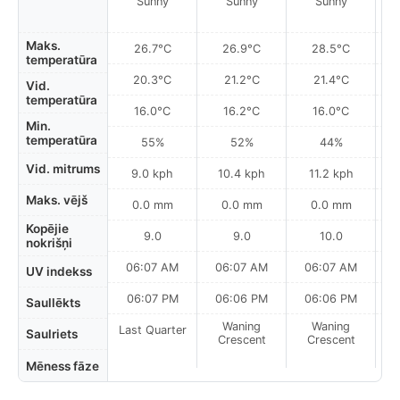
Sunny
Sunny
Sunny
Maks.
26.7°C
26.9°C
28.5°C
temperatūra
20.3°C
21.2°C
21.4°C
Vid.
temperatūra
16.0°C
16.2°C
16.0°C
Min.
temperatūra
55%
52%
44%
Vid. mitrums
9.0 kph
10.4 kph
11.2 kph
Maks. vējš
0.0 mm
0.0 mm
0.0 mm
Kopējie
9.0
9.0
10.0
nokrišņi
06:07 AM
06:07 AM
06:07 AM
UV indekss
06:07 PM
06:06 PM
06:06 PM
Saullēkts
Waning
Waning
Last Quarter
Saulriets
Crescent
Crescent
Mēness fāze