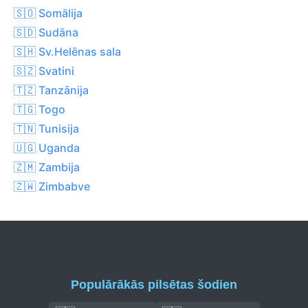
🇸🇴 Somālija
🇸🇩 Sudāna
🇸🇭 Sv.Helēnas sala
🇸🇿 Svatini
🇹🇿 Tanzānija
🇹🇬 Togo
🇹🇳 Tunisija
🇺🇬 Uganda
🇿🇲 Zambija
🇿🇼 Zimbabve
Populārākās pilsētas šodien