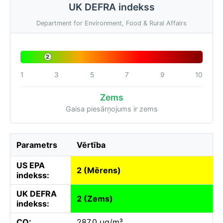
UK DEFRA indekss
Department for Environment, Food & Rural Affairs
2
1
3
5
7
9
10
Zems
Gaisa piesārņojums ir zems
Parametrs
Vērtība
US EPA
2 (Mērens)
indekss:
UK DEFRA
2 (Zems)
indekss:
CO:
287.0 µg/m³