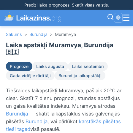
Precīzi laika prognozes
.
Skatīt visas valstis
.
☰
Laikazinas.
org
🌐
Sākums
>
Burundija
>
Muramvya
Laika apstākļi Muramvya, Burundija
🇧🇮
Prognoze
Laiks augustā
Laiks septembrī
Gada vidējie rādītāji
Burundija laikapstākļi
Tiešraides laikapstākļi Muramvya, pašlaik 20°C ar
clear. Skatīt 7 dienu prognozi, stundas apstākļus
un gaisa kvalitātes indeksu. Muramvya atrodas
Burundija
— skatīt laikapstākļus visās galvenajās
pilsētās
Burundija
, vai pārlūkot
karstākās pilsētas
tieši tagad
visā pasaulē.