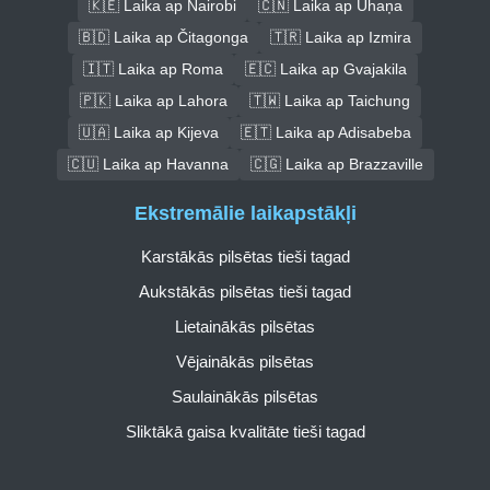
🇰🇪 Laika ap Nairobi
🇨🇳 Laika ap Uhaņa
🇧🇩 Laika ap Čitagonga
🇹🇷 Laika ap Izmira
🇮🇹 Laika ap Roma
🇪🇨 Laika ap Gvajakila
🇵🇰 Laika ap Lahora
🇹🇼 Laika ap Taichung
🇺🇦 Laika ap Kijeva
🇪🇹 Laika ap Adisabeba
🇨🇺 Laika ap Havanna
🇨🇬 Laika ap Brazzaville
Ekstremālie laikapstākļi
Karstākās pilsētas tieši tagad
Aukstākās pilsētas tieši tagad
Lietainākās pilsētas
Vējainākās pilsētas
Saulainākās pilsētas
Sliktākā gaisa kvalitāte tieši tagad