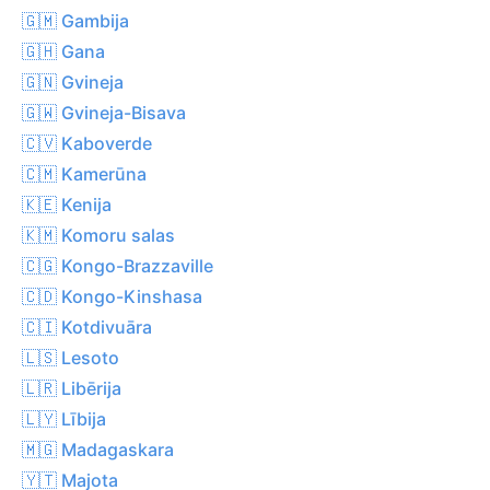
🇬🇲 Gambija
🇬🇭 Gana
🇬🇳 Gvineja
🇬🇼 Gvineja-Bisava
🇨🇻 Kaboverde
🇨🇲 Kamerūna
🇰🇪 Kenija
🇰🇲 Komoru salas
🇨🇬 Kongo-Brazzaville
🇨🇩 Kongo-Kinshasa
🇨🇮 Kotdivuāra
🇱🇸 Lesoto
🇱🇷 Libērija
🇱🇾 Lībija
🇲🇬 Madagaskara
🇾🇹 Majota