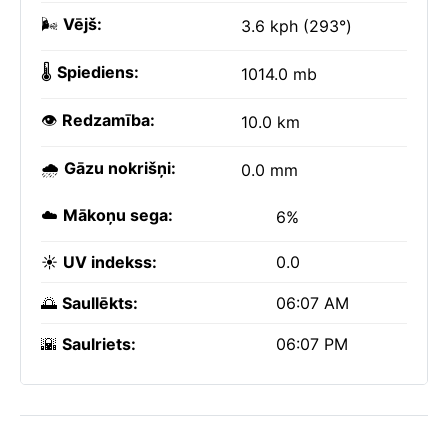
🌬️
Vējš:
3.6 kph (293°)
🌡️
Spiediens:
1014.0 mb
👁️
Redzamība:
10.0 km
🌧️
Gāzu nokrišņi:
0.0 mm
☁️
Mākoņu sega:
6%
☀️
UV indekss:
0.0
🌅
Saullēkts:
06:07 AM
🌇
Saulriets:
06:07 PM