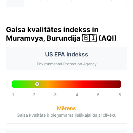
Gaisa kvalitātes indekss in
Muramvya, Burundija 🇧🇮 (AQI)
US EPA indekss
Environmental Protection Agency
2
1
2
3
4
5
6
Mērens
Gaisa kvalitāte ir pieņemama lielākajai daļai cilvēku