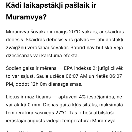
Kādi laikapstākļi pašlaik ir
Muramvya?
Muramvya šovakar ir maigs 20°C vakars, ar skaidras
debesis. Skaidras debesis virs galvas — labi apstākļi
zvaigžņu vērošanai šovakar. Šobrīd nav būtiska vēja
dzesēšanas vai karstuma efekta.
Šodien gaiss ir mērens — EPA indekss 2; jutīgi cilvēki
to var sajust. Saule uzlēca 06:07 AM un rietēs 06:07
PM, dodot 12h 0m dienasgaismas.
Lietus ir maz ticams — aptuveni 4% iespējamība, ne
vairāk kā 0 mm. Dienas gaitā kļūs siltāks, maksimālā
temperatūra sasniegs 27°C. Tas ir tieši atbilstoši
ierastajai augusts vidējai temperatūrai Muramvya.