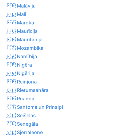
🇲🇼 Malāvija
🇲🇱 Mali
🇲🇦 Maroka
🇲🇺 Maurīcija
🇲🇷 Mauritānija
🇲🇿 Mozambika
🇳🇦 Namībija
🇳🇪 Nigēra
🇳🇬 Nigērija
🇷🇪 Reinjona
🇪🇭 Rietumsahāra
🇷🇼 Ruanda
🇸🇹 Santome un Prinsipi
🇸🇨 Seišelas
🇸🇳 Senegāla
🇸🇱 Sjerraleone