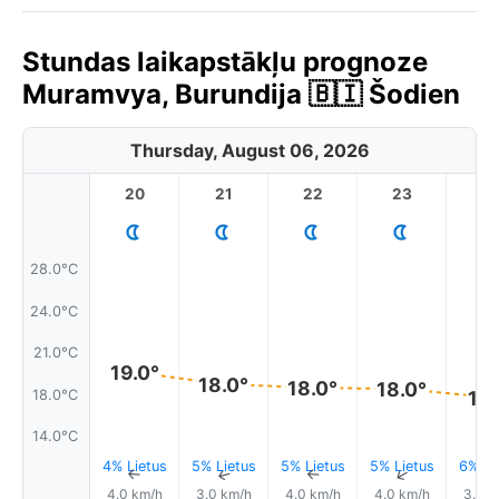
Stundas laikapstākļu prognoze
Muramvya, Burundija 🇧🇮 Šodien
Thursday, August 06, 2026
20
21
22
23
28.0°C
24.0°C
21.0°C
19.0°
18.0°
18.0°
18.0°
18.0°C
17.
14.0°C
4% Lietus
5% Lietus
5% Lietus
5% Lietus
6% Li
↑
↑
↑
↑
4.0 km/h
3.0 km/h
4.0 km/h
4.0 km/h
3.0 k