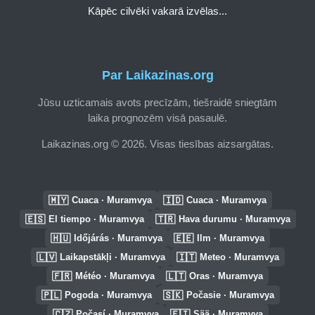
Kāpēc cilvēki vakarā izvēlas...
Par Laikazinas.org
Jūsu uzticamais avots precīzām, tiešraidē sniegtām
laika prognozēm visā pasaulē.
Laikazinas.org © 2026. Visas tiesības aizsargātas.
🇲🇾
🇮🇩
Cuaca · Muramvya
Cuaca · Muramvya
🇪🇸
🇹🇷
El tiempo · Muramvya
Hava durumu · Muramvya
🇭🇺
🇪🇪
Időjárás · Muramvya
Ilm · Muramvya
🇱🇻
🇮🇹
Laikapstākļi · Muramvya
Meteo · Muramvya
🇫🇷
🇱🇹
Météo · Muramvya
Oras · Muramvya
🇵🇱
🇸🇰
Pogoda · Muramvya
Počasie · Muramvya
🇨🇿
🇫🇮
Počasí · Muramvya
Sää · Muramvya