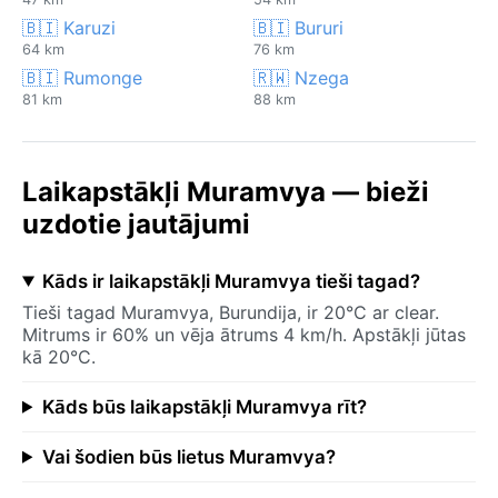
🇧🇮 Karuzi
🇧🇮 Bururi
64 km
76 km
🇧🇮 Rumonge
🇷🇼 Nzega
81 km
88 km
Laikapstākļi Muramvya — bieži
uzdotie jautājumi
Kāds ir laikapstākļi Muramvya tieši tagad?
Tieši tagad Muramvya, Burundija, ir 20°C ar clear.
Mitrums ir 60% un vēja ātrums 4 km/h. Apstākļi jūtas
kā 20°C.
Kāds būs laikapstākļi Muramvya rīt?
Vai šodien būs lietus Muramvya?