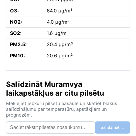
O3:
64.0 µg/m³
NO2:
4.0 µg/m³
SO2:
1.6 µg/m³
PM2.5:
20.4 µg/m³
PM10:
20.6 µg/m³
Salīdzināt Muramvya
laikapstākļus ar citu pilsētu
Meklējiet jebkuru pilsētu pasaulē un skatiet blakus
salīdzinājumu par temperatūru, apstākļiem un
prognozēm.
Salīdzināt →