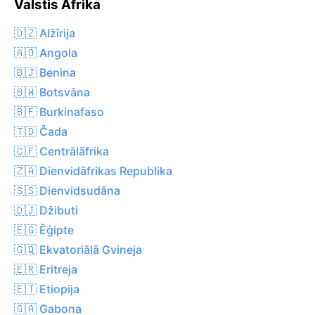
Valstis Āfrika
🇩🇿 Alžīrija
🇦🇴 Angola
🇧🇯 Benina
🇧🇼 Botsvāna
🇧🇫 Burkinafaso
🇹🇩 Čada
🇨🇫 Centrālāfrika
🇿🇦 Dienvidāfrikas Republika
🇸🇸 Dienvidsudāna
🇩🇯 Džibuti
🇪🇬 Ēģipte
🇬🇶 Ekvatoriālā Gvineja
🇪🇷 Eritreja
🇪🇹 Etiopija
🇬🇦 Gabona