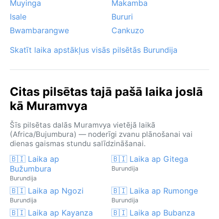
Muyinga
Makamba
Isale
Bururi
Bwambarangwe
Cankuzo
Skatīt laika apstākļus visās pilsētās Burundija
Citas pilsētas tajā pašā laika joslā
kā Muramvya
Šīs pilsētas dalās Muramvya vietējā laikā
(Africa/Bujumbura) — noderīgi zvanu plānošanai vai
dienas gaismas stundu salīdzināšanai.
🇧🇮 Laika ap
🇧🇮 Laika ap Gitega
Bužumbura
Burundija
Burundija
🇧🇮 Laika ap Ngozi
🇧🇮 Laika ap Rumonge
Burundija
Burundija
🇧🇮 Laika ap Kayanza
🇧🇮 Laika ap Bubanza