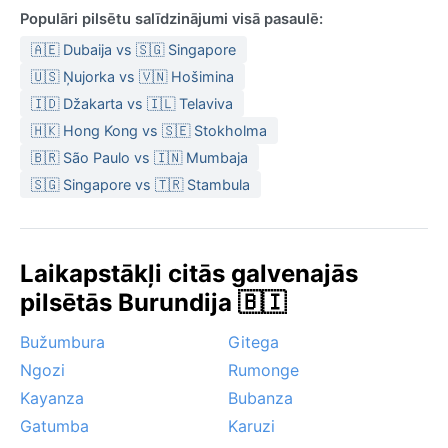
Populāri pilsētu salīdzinājumi visā pasaulē:
🇦🇪 Dubaija vs 🇸🇬 Singapore
🇺🇸 Ņujorka vs 🇻🇳 Hošimina
🇮🇩 Džakarta vs 🇮🇱 Telaviva
🇭🇰 Hong Kong vs 🇸🇪 Stokholma
🇧🇷 São Paulo vs 🇮🇳 Mumbaja
🇸🇬 Singapore vs 🇹🇷 Stambula
Laikapstākļi citās galvenajās
pilsētās Burundija 🇧🇮
Bužumbura
Gitega
Ngozi
Rumonge
Kayanza
Bubanza
Gatumba
Karuzi