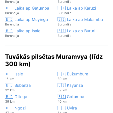
Burundija
Burundija
🇧🇮 Laika ap Gatumba
🇧🇮 Laika ap Karuzi
Burundija
Burundija
🇧🇮 Laika ap Muyinga
🇧🇮 Laika ap Makamba
Burundija
Burundija
🇧🇮 Laika ap Isale
🇧🇮 Laika ap Bururi
Burundija
Burundija
Tuvākās pilsētas Muramvya (līdz
300 km)
🇧🇮 Isale
🇧🇮 Bužumbura
16 km
30 km
🇧🇮 Bubanza
🇧🇮 Kayanza
32 km
39 km
🇧🇮 Gitega
🇧🇮 Gatumba
39 km
40 km
🇧🇮 Ngozi
🇨🇩 Uvira
47 km
54 km